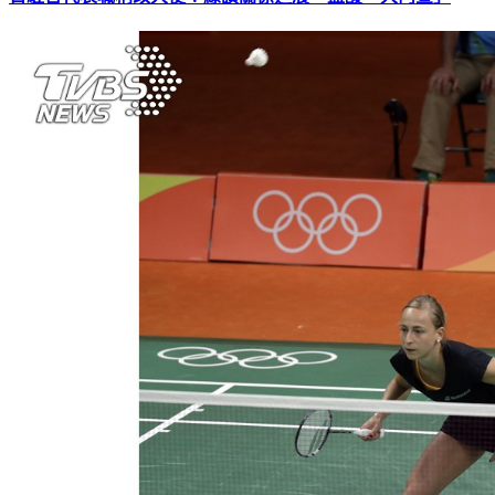
日駐台代表職稱改大使！綠讚關係進展 藍酸「大內宣」