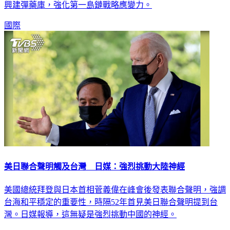
防禦區，在石垣島、宮古島等島嶼加派駐守部隊、部署飛彈、
興建彈藥庫，強化第一島鏈戰略應變力。
國際
美日聯合聲明觸及台灣 日媒：強烈挑動大陸神經
美國總統拜登與日本首相菅義偉在峰會後發表聯合聲明，強調
台海和平穩定的重要性，時隔52年首見美日聯合聲明提到台
灣。日媒報導，這無疑是強烈挑動中國的神經。