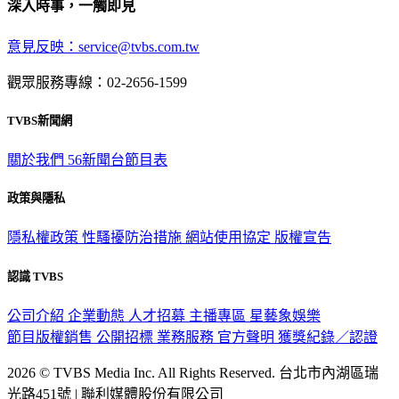
深入時事，一觸即見
意見反映：service@tvbs.com.tw
觀眾服務專線：02-2656-1599
TVBS新聞網
關於我們
56新聞台節目表
政策與隱私
隱私權政策
性騷擾防治措施
網站使用協定
版權宣告
認識 TVBS
公司介紹
企業動態
人才招募
主播專區
星藝象娛樂
節目版權銷售
公開招標
業務服務
官方聲明
獲獎紀錄／認證
2026 © TVBS Media Inc. All Rights Reserved. 台北市內湖區瑞