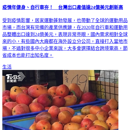
疫情年健身、自行車夯！ 台灣出口產值達24億美元創新高
受到疫情影響，居家運動蓬勃發展，也帶動了全球的運動用品
市場，而台灣有完備的產業供應鏈，在2020年自行車和運動用
品整體出口達到24億美元，表現非常亮眼，國內需求相對全球
來的小，有些國內大廠都在海外設立分公司，直接打入當地市
場，不過對很多中小企業來說，大多會選擇結合跨境電商，節
省成本也能打出知名度。
生活