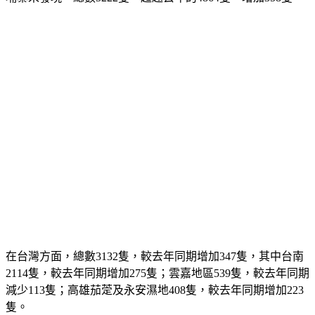
埔寨未發現，總數5222隻，超越去年的4864隻，增加358隻。
在台灣方面，總數3132隻，較去年同期增加347隻，其中台南
2114隻，較去年同期增加275隻；雲嘉地區539隻，較去年同期
減少113隻；高雄茄萣及永安濕地408隻，較去年同期增加223