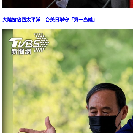
大陸搶佔西太平洋 台美日聯守「第一島鏈」