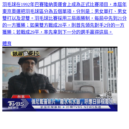
羽毛球在1992年巴賽隆納奧運會上成為正式比賽項目，本屆年
東京奧運把羽毛球區分為五個單項，分別是：男女單打、男女
雙打以及混雙。羽毛球比賽採用三局兩勝制，每局中先到21分
的一方獲勝；如果雙方戰成20平，則首先領先對手2分的一方
獲勝；若戰成29平，率先拿到下一分的選手贏得這局。
體育