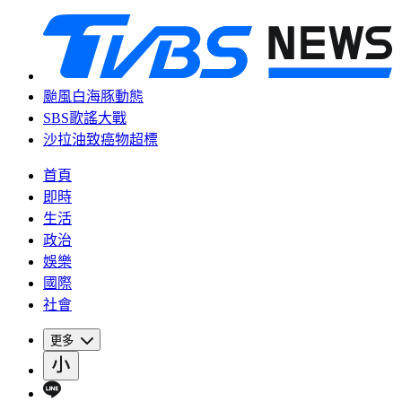
颱風白海豚動態
SBS歌謠大戰
沙拉油致癌物超標
首頁
即時
生活
政治
娛樂
國際
社會
更多