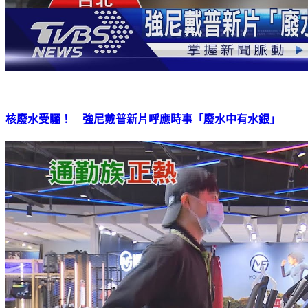
核廢水受矚！ 強尼戴普新片呼應時事「廢水中有水銀」