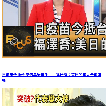
日疫苗今抵台 安倍幕後推手 福澤喬：美日的印太合縱連
橫