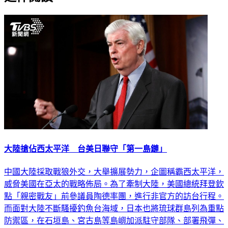
延伸閱讀
大陸搶佔西太平洋 台美日聯守「第一島鏈」
中國大陸採取戰狼外交，大舉擴展勢力，企圖稱霸西太平洋，
威脅美國在亞太的戰略佈局。為了牽制大陸，美國總統拜登欽
點「親密戰友」前參議員陶德率團，進行非官方的訪台行程。
而面對大陸不斷騷擾釣魚台海域，日本也將琉球群島列為重點