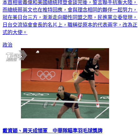
本首相菅義偉和美國總統拜登會談完後，誓言聯手抗衡大陸，
而總統蔡英文也在推特回應，會與理念相同的夥伴一起努力，
就在美日台三方，漸漸走向顯性同盟之際，民進黨立委發現，
日台交流協會會長的名片上，職稱從原本的代表兩字，改為正
式的大使。
政治
戴資穎、周天成領軍 中華隊瞄準羽毛球獎牌