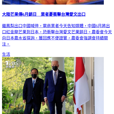
大陸芒果傳6月銷日 業者憂衝擊台灣愛文出口
繼鳳梨出口中國喊停，電商業者今天告知媒體，中國6月將出
口紅金龍芒果到日本，恐衝擊台灣愛文芒果銷日。農委會今天
向日本農水省探詢，獲回應不便證實，農委會強調會持續關
注。
生活