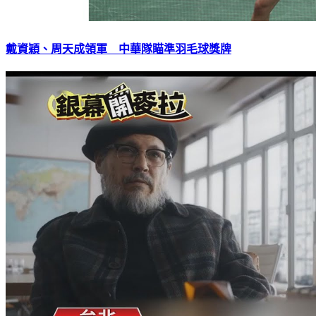
戴資穎、周天成領軍 中華隊瞄準羽毛球獎牌