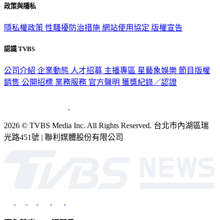
政策與隱私
隱私權政策
性騷擾防治措施
網站使用協定
版權宣告
認識 TVBS
公司介紹
企業動態
人才招募
主播專區
星藝象娛樂
節目版權
銷售
公開招標
業務服務
官方聲明
獲獎紀錄／認證
2026 © TVBS Media Inc. All Rights Reserved. 台北市內湖區瑞
光路451號 | 聯利媒體股份有限公司