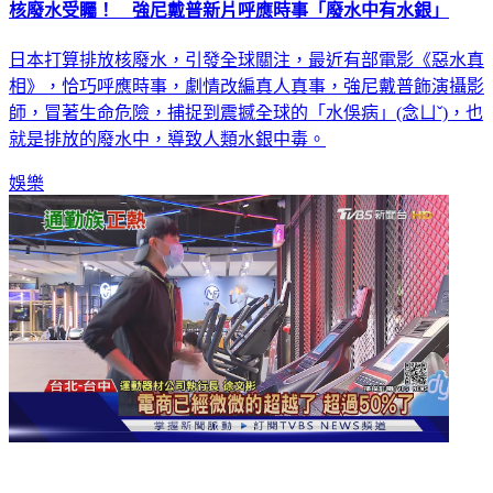
核廢水受矚！ 強尼戴普新片呼應時事「廢水中有水銀」
日本打算排放核廢水，引發全球關注，最近有部電影《惡水真
相》，恰巧呼應時事，劇情改編真人真事，強尼戴普飾演攝影
師，冒著生命危險，捕捉到震撼全球的「水俁病」(念ㄩˇ)，也
就是排放的廢水中，導致人類水銀中毒。
娛樂