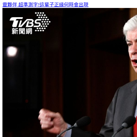
何潤東、曹佑寧獨家專訪搶先看
8月緣分排行榜 這星座遇見心
靈夥伴
超準測字!這輩子正緣何時會出現