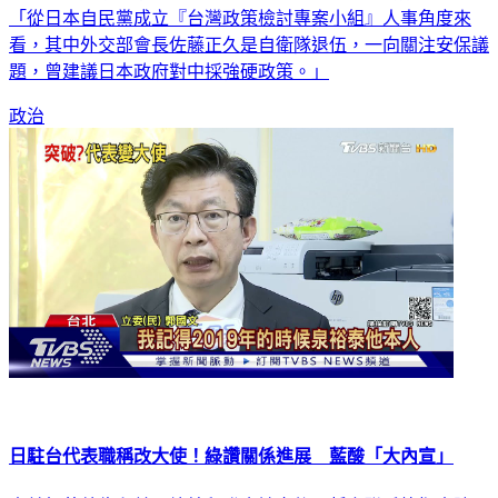
《FOCUS午間新聞》中，接受主持人黃星樺線上訪問表示，
「從日本自民黨成立『台灣政策檢討專案小組』人事角度來
看，其中外交部會長佐藤正久是自衛隊退伍，一向關注安保議
題，曾建議日本政府對中採強硬政策。」
政治
日駐台代表職稱改大使！綠讚關係進展 藍酸「大內宣」