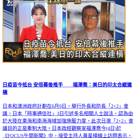
日疫苗今抵台 安倍幕後推手 福澤喬：美日的印太合縱連
橫
日本和澳洲政府計劃在6月9日，舉行外長和防長「2+2」會
議，日本「時事通信社」3日引述多名相關人士說法，認為由
於大陸在東海和南海海域加強施壓力度，此次日澳「2+2」會
議目的正是牽制大陸。日本政經觀察家福澤喬今(4日)於