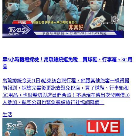
早5小時機場採檢！帛琉總統逛免稅 買球鞋、行李箱、3C用
品
帛琉總統今天(1日)結束訪台灣行程，他跟其他旅客一樣得提
前報到，採檢完畢後更跑去逛免稅店，買了球鞋、行李箱和
3C用品，也很親切與店員們合照！不過現在傳出次發團僅10
人參加，航空公司也緊急邀請旅行社協調降價！
生活