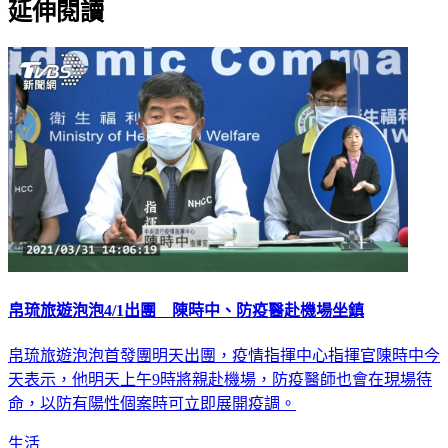
延伸閱讀
帛琉旅遊泡泡4/1出團 陳時中、防疫醫赴機場坐鎮
帛琉旅遊泡泡首發團明天出團，疫情指揮中心指揮官陳時中今
天表示，他明天上午9時將親赴機場，防疫醫師也會在現場待
命，以防有陽性個案時可立即展開疫調。
生活