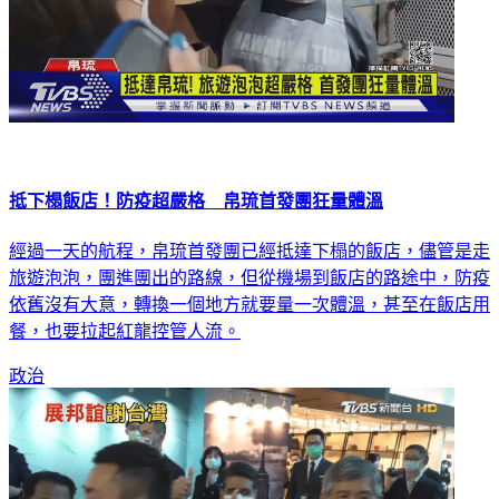
抵下榻飯店！防疫超嚴格 帛琉首發團狂量體溫
經過一天的航程，帛琉首發團已經抵達下榻的飯店，儘管是走
旅遊泡泡，團進團出的路線，但從機場到飯店的路途中，防疫
依舊沒有大意，轉換一個地方就要量一次體溫，甚至在飯店用
餐，也要拉起紅龍控管人流。
政治