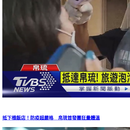
抵下榻飯店！防疫超嚴格 帛琉首發團狂量體溫