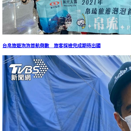
台帛旅遊泡泡首航倒數 旅客採檢完成期待出國