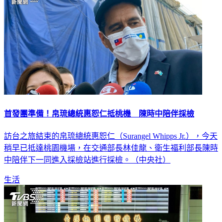
首發團準備！帛琉總統惠恕仁抵桃機 陳時中陪伴採檢
訪台之旅結束的帛琉總統惠恕仁（Surangel Whipps Jr.），今天
稍早已抵達桃園機場，在交通部長林佳龍、衛生福利部長陳時
中陪伴下一同進入採檢站進行採檢。（中央社）
生活