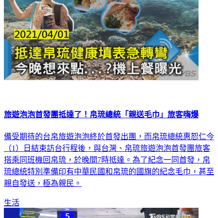
旅遊泡泡首發團抵達了！帛琉總統「親送毛巾」旅客嗨爆
備受期待的台帛旅遊泡泡終於首發出團，而帛琉總統惠恕仁今
（1）日結束訪台行程後，與台灣、帛琉旅遊泡泡首發團旅客
搭乘同班機回帛琉，於晚間7時抵達。為了紀念一同首發，帛
琉總統特別準備印有中華民國和帛琉的國旗的紀念毛巾，甚至
親自發送，極為親民。
生活