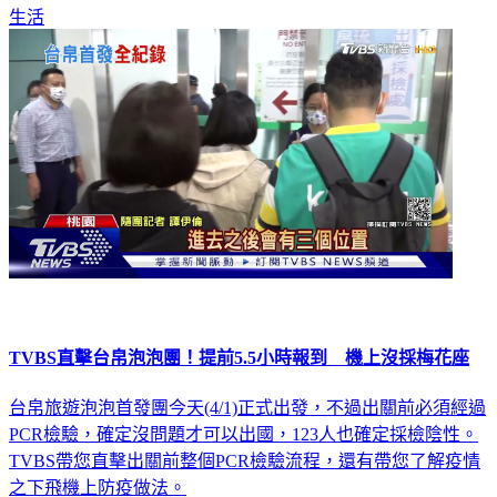
生活
TVBS直擊台帛泡泡團！提前5.5小時報到 機上沒採梅花座
台帛旅遊泡泡首發團今天(4/1)正式出發，不過出關前必須經過
PCR檢驗，確定沒問題才可以出國，123人也確定採檢陰性。
TVBS帶您直擊出關前整個PCR檢驗流程，還有帶您了解疫情
之下飛機上防疫做法。