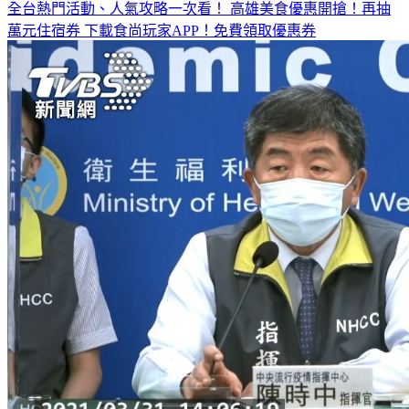
全台熱門活動、人氣攻略一次看！
高雄美食優惠開搶！再抽
萬元住宿券
下載食尚玩家APP！免費領取優惠券