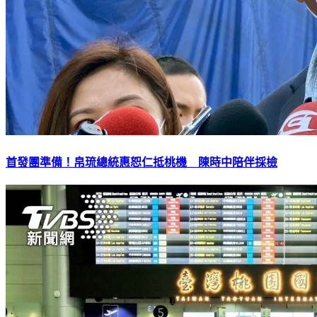
首發團準備！帛琉總統惠恕仁抵桃機 陳時中陪伴採檢