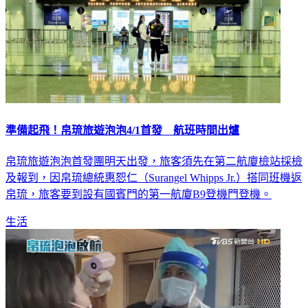
準備起飛！帛琉旅遊泡泡4/1首發 航班時間出爐
帛琉旅遊泡泡首發團明天出發，旅客須先在第二航廈檢站採檢
及報到，因帛琉總統惠恕仁（Surangel Whipps Jr.）搭同班機返
帛琉，旅客要到設有國賓門的第一航廈B9登機門登機。
生活