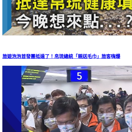
旅遊泡泡首發團抵達了！帛琉總統「親送毛巾」旅客嗨爆