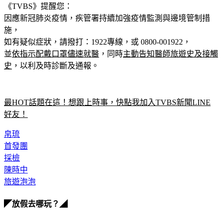
《TVBS》提醒您：
因應新冠肺炎疫情，疾管署持續加強疫情監測與邊境管制措
施，
如有疑似症狀，請撥打：1922專線，或 0800-001922，
並
依指示配戴口罩儘速就醫
，同時
主動告知醫師旅遊史及接觸
史
，以利及時診斷及通報。
最HOT話題在這！想跟上時事，快點我加入TVBS新聞LINE
好友！
帛琉
首發團
採檢
陳時中
旅遊泡泡
◤放假去哪玩？◢