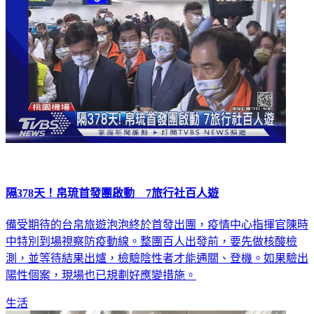
隔378天！帛琉首發團啟動 7旅行社百人遊
備受期待的台帛旅遊泡泡終於首發出團，疫情中心指揮官陳時
中特別到場視察防疫動線。整團百人出發前，要先做核酸檢
測，並等待結果出爐，檢驗陰性者才能通關、登機。如果驗出
陽性個案，現場也已規劃好應變措施。
生活