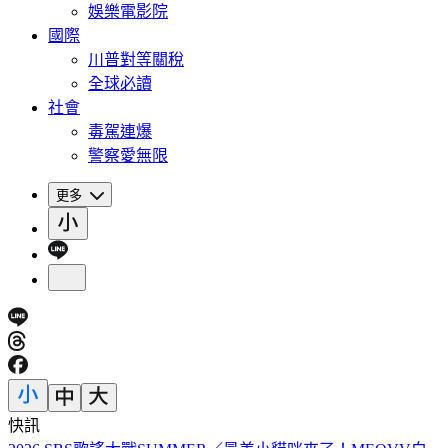
娛樂電影院
國際
川普對等關稅
全球必讀
社會
毒駕連爆
警察愛無限
更多
快訊