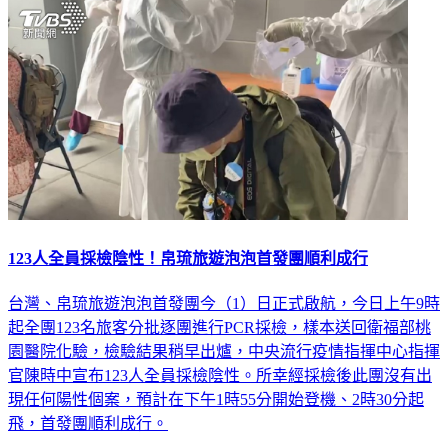
123人全員採檢陰性！帛琉旅遊泡泡首發團順利成行
台灣、帛琉旅遊泡泡首發團今（1）日正式啟航，今日上午9時
起全團123名旅客分批逐團進行PCR採檢，樣本送回衛福部桃
園醫院化驗，檢驗結果稍早出爐，中央流行疫情指揮中心指揮
官陳時中宣布123人全員採檢陰性。所幸經採檢後此團沒有出
現任何陽性個案，預計在下午1時55分開始登機、2時30分起
飛，首發團順利成行。