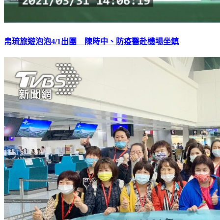
帛琉旅遊泡泡4/1出團 陳時中、防疫醫赴機場坐鎮