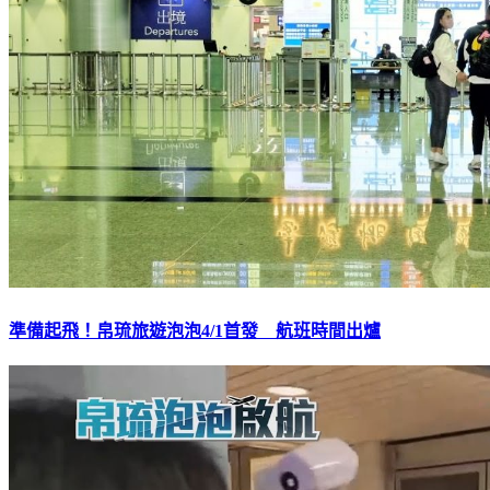
準備起飛！帛琉旅遊泡泡4/1首發 航班時間出爐