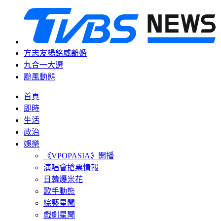
方志友楊銘威離婚
九合一大選
颱風動態
首頁
即時
生活
政治
娛樂
《VPOPASIA》開播
演唱會搶票情報
日韓爆米花
歌手動態
綜藝星聞
戲劇星聞