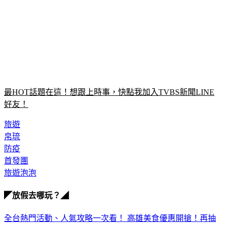
最HOT話題在這！想跟上時事，快點我加入TVBS新聞LINE
好友！
旅遊
帛琉
防疫
首發團
旅遊泡泡
◤放假去哪玩？◢
全台熱門活動、人氣攻略一次看！
高雄美食優惠開搶！再抽