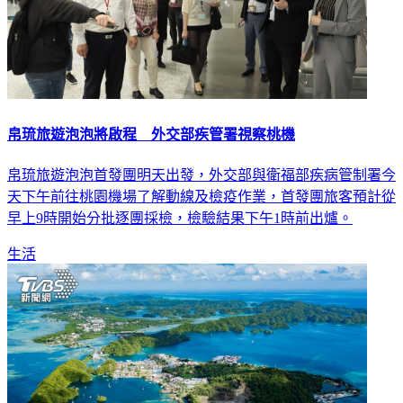
帛琉旅遊泡泡將啟程 外交部疾管署視察桃機
帛琉旅遊泡泡首發團明天出發，外交部與衛福部疾病管制署今
天下午前往桃園機場了解動線及檢疫作業，首發團旅客預計從
早上9時開始分批逐團採檢，檢驗結果下午1時前出爐。
生活