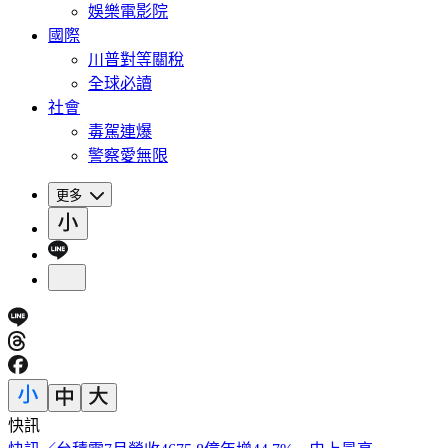
娛樂電影院
國際
川普對等關稅
全球必讀
社會
毒駕連爆
警察愛無限
更多
快訊