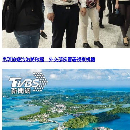
帛琉旅遊泡泡將啟程 外交部疾管署視察桃機