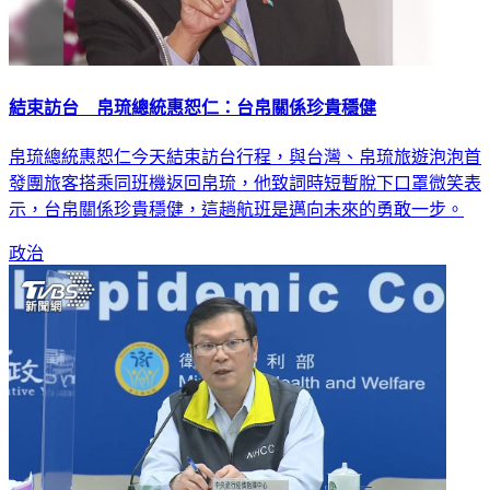
結束訪台 帛琉總統惠恕仁：台帛關係珍貴穩健
帛琉總統惠恕仁今天結束訪台行程，與台灣、帛琉旅遊泡泡首
發團旅客搭乘同班機返回帛琉，他致詞時短暫脫下口罩微笑表
示，台帛關係珍貴穩健，這趟航班是邁向未來的勇敢一步。
政治