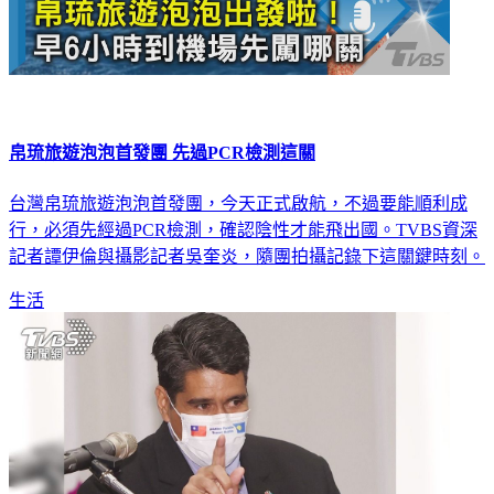
帛琉旅遊泡泡首發團 先過PCR檢測這關
台灣帛琉旅遊泡泡首發團，今天正式啟航，不過要能順利成
行，必須先經過PCR檢測，確認陰性才能飛出國。TVBS資深
記者譚伊倫與攝影記者吳奎炎，隨團拍攝記錄下這關鍵時刻。
生活