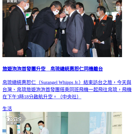
旅遊泡泡首發團升空 帛琉總統惠恕仁同機離台
帛琉總統惠恕仁（Surangel Whipps Jr.）結束訪台之旅，今天與
台灣、帛琉旅遊泡泡首發團搭乘同班飛機一起飛往帛琉，飛機
在下午3時18分啟航升空。（中央社）
生活