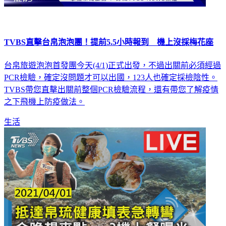
TVBS直擊台帛泡泡團！提前5.5小時報到 機上沒採梅花座
台帛旅遊泡泡首發團今天(4/1)正式出發，不過出關前必須經過
PCR檢驗，確定沒問題才可以出國，123人也確定採檢陰性。
TVBS帶您直擊出關前整個PCR檢驗流程，還有帶您了解疫情
之下飛機上防疫做法。
生活