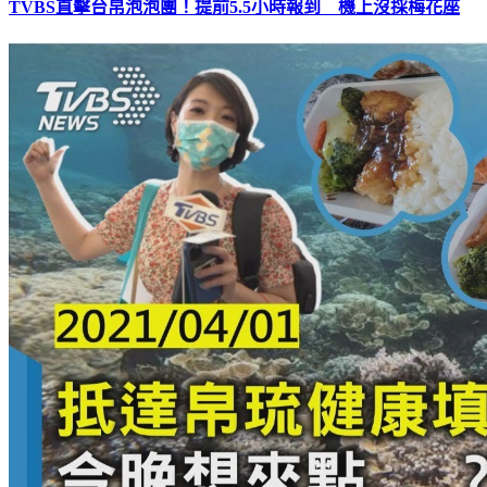
TVBS直擊台帛泡泡團！提前5.5小時報到 機上沒採梅花座