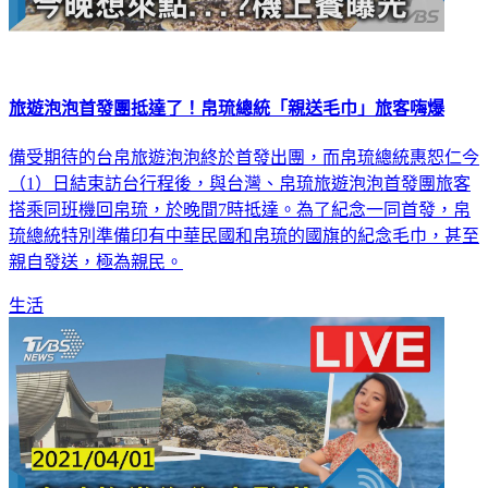
旅遊泡泡首發團抵達了！帛琉總統「親送毛巾」旅客嗨爆
備受期待的台帛旅遊泡泡終於首發出團，而帛琉總統惠恕仁今
（1）日結束訪台行程後，與台灣、帛琉旅遊泡泡首發團旅客
搭乘同班機回帛琉，於晚間7時抵達。為了紀念一同首發，帛
琉總統特別準備印有中華民國和帛琉的國旗的紀念毛巾，甚至
親自發送，極為親民。
生活