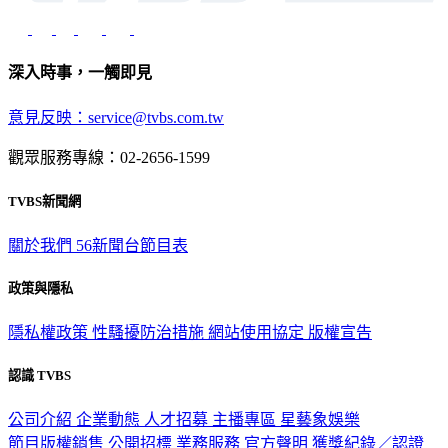
深入時事，一觸即見
意見反映：service@tvbs.com.tw
觀眾服務專線：02-2656-1599
TVBS新聞網
關於我們
56新聞台節目表
政策與隱私
隱私權政策
性騷擾防治措施
網站使用協定
版權宣告
認識 TVBS
公司介紹
企業動態
人才招募
主播專區
星藝象娛樂
節目版權銷售
公開招標
業務服務
官方聲明
獲獎紀錄／認證