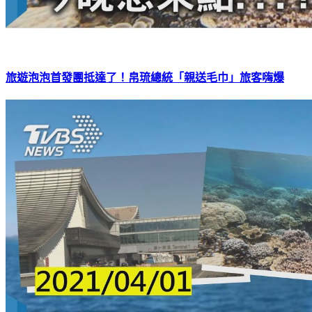
旅遊泡泡首發團抵達了！帛琉總統「親送毛巾」旅客嗨爆