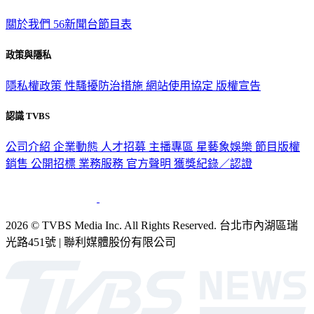
關於我們
56新聞台節目表
政策與隱私
隱私權政策
性騷擾防治措施
網站使用協定
版權宣告
認識 TVBS
公司介紹
企業動態
人才招募
主播專區
星藝象娛樂
節目版權
銷售
公開招標
業務服務
官方聲明
獲獎紀錄／認證
2026 © TVBS Media Inc. All Rights Reserved. 台北市內湖區瑞
光路451號 | 聯利媒體股份有限公司