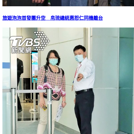
旅遊泡泡首發團升空 帛琉總統惠恕仁同機離台