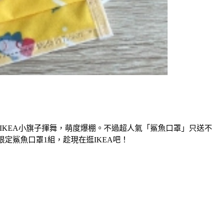
KEA小旗子揮舞，萌度爆棚。不過超人氣「鯊魚口罩」只送不
A限定鯊魚口罩1組，趁現在逛IKEA吧！