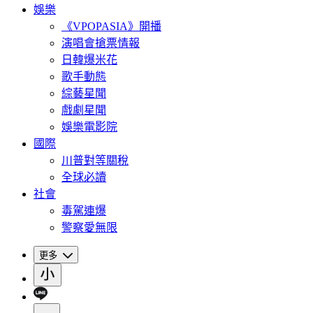
娛樂
《VPOPASIA》開播
演唱會搶票情報
日韓爆米花
歌手動態
綜藝星聞
戲劇星聞
娛樂電影院
國際
川普對等關稅
全球必讀
社會
毒駕連爆
警察愛無限
更多