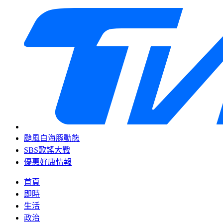
颱風白海豚動態
SBS歌謠大戰
優惠好康情報
首頁
即時
生活
政治