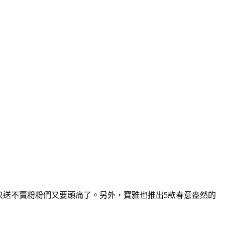
」，只送不賣粉粉們又要頭痛了。另外，寶雅也推出5款春意盎然的