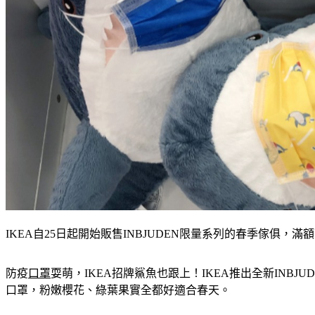
IKEA自25日起開始販售INBJUDEN限量系列的春季傢俱，滿
防疫
口罩
耍萌，IKEA招牌鯊魚也跟上！IKEA推出全新IN
口罩，粉嫩櫻花、綠葉果實全都好適合春天。