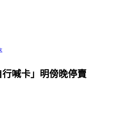
自行喊卡」明傍晚停賣