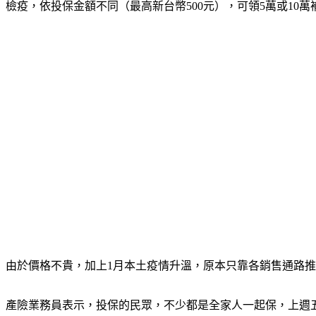
檢疫，依投保金額不同（最高新台幣500元），可領5萬或10萬
由於價格不貴，加上1月本土疫情升溫，原本只靠各銷售通路
產險業務員表示，投保的民眾，不少都是全家人一起保，上週五