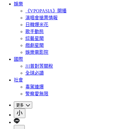
娛樂
《VPOPASIA》開播
演唱會搶票情報
日韓爆米花
歌手動態
綜藝星聞
戲劇星聞
娛樂電影院
國際
川普對等關稅
全球必讀
社會
毒駕連爆
警察愛無限
更多