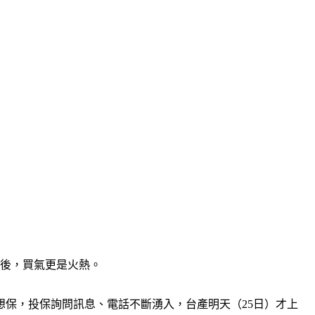
面後，買氣更是火熱。
想保，投保詢問訊息、電話不斷湧入，台產明天（25日）才上