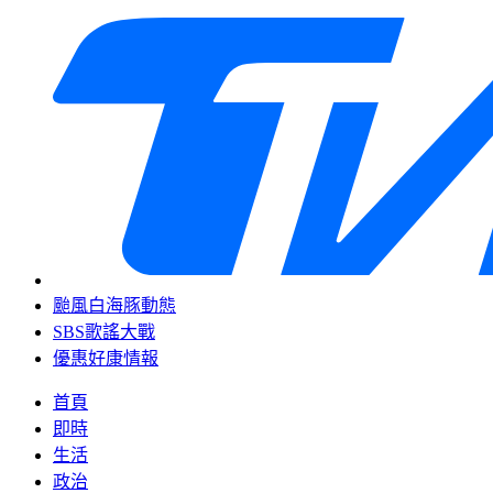
颱風白海豚動態
SBS歌謠大戰
優惠好康情報
首頁
即時
生活
政治