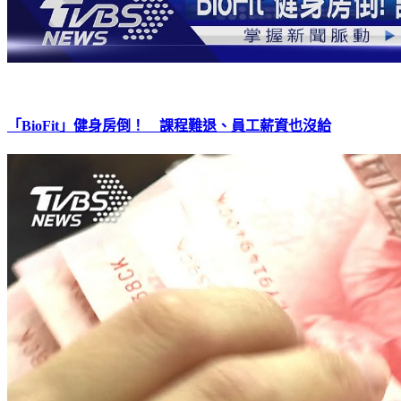
「BioFit」健身房倒！ 課程難退、員工薪資也沒給