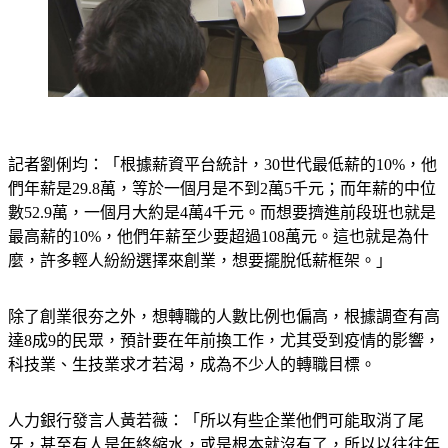
記者劉俐均：「根據薪資平台統計，30世代最低薪的10%，他
們年薪是29.8萬，等於一個月是不到2萬5千元；而年薪的中位
數52.9萬，一個月大約是4萬4千元。而想要擠進前段班也就是
最高薪的10%，他們年薪至少要超過108萬元。這也就是為什
麼，許多輕人紛紛選擇來創業，想要擺脫低薪框架。」
除了創業很夯之外，想轉職的人數比例也偏高，根據調查有高
達8成9的民眾，預計要在年前換工作，尤其受到疫情的影響，
科技業、生技業求才若渴，成為不少人的轉職目標。
人力銀行發言人黃若薇：「所以有些企業他們可能取消了尾
牙，甚至有人是年終縮水，或是根本就沒有了，所以以往往年