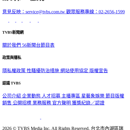
意見反映：service@tvbs.com.tw
觀眾服務專線：02-2656-1599
TVBS新聞網
關於我們
56新聞台節目表
政策與隱私
隱私權政策
性騷擾防治措施
網站使用協定
版權宣告
認識 TVBS
公司介紹
企業動態
人才招募
主播專區
星藝象娛樂
節目版權
銷售
公開招標
業務服務
官方聲明
獲獎紀錄／認證
2026 © TVBS Media Inc. All Rights Reserved. 台北市內湖區瑞