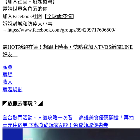
【加入社團‧疫起發聲】
邀請世界各角落的你
加入Facebook社團【
全球說疫情
】
訴說封城和防疫大小事
→
https://www.facebook.com/groups/894299717696509/
最HOT話題在這！想跟上時事，快點我加入TVBS新聞LINE
好友！
薪資
職場
收入
職涯規劃
◤放假去哪玩？◢
全台熱門活動、人氣攻略一次看！
高雄美食優惠開搶！再抽
萬元住宿券
下載食尚玩家APP！免費領取優惠券