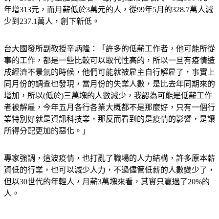
年增313元，而月薪低於3萬元的人，從99年5月的328.7萬人減
少到237.1萬人，創下新低。
台大國發所副教授辛炳隆：「許多的低薪工作者，他可能所從
事的工作，都是一些比較可以取代性高的，所以一旦有疫情造
成經濟不景氣的時候，他們可能就被雇主自行解雇了，事實上
同月份的調查也發現，當月份的失業人數，是比去年同期來的
增加，所以(低於)三萬塊的人數減少，我認為可能是低薪工作
者被解雇，今年五月各行各業大概都不是那麼好，只有一個行
業特別好就是資訊科技業，那反而看到的是疫情的影響，是讓
所得分配更加的惡化。」
專家強調，這波疫情，也打亂了職場的人力結構，許多原本薪
資低的行業，也可以減少人力，不過儘管低薪的人數變少了，
但以30世代的年輕人，月薪3萬塊來看，其實只贏過了20%的
人。