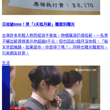
日收破8000！男「3天抵月薪」職業別曝光
台灣許多年輕人抱怨經濟不景氣，物價飆漲仍領低薪，一名男
子曬出薪資條表示他超過8千元，但也因此3個月沒休假，「每
天早起晚歸，如果是你，你受得了嗎？」同時也曝光職業別，
引來網友好奇。
生活