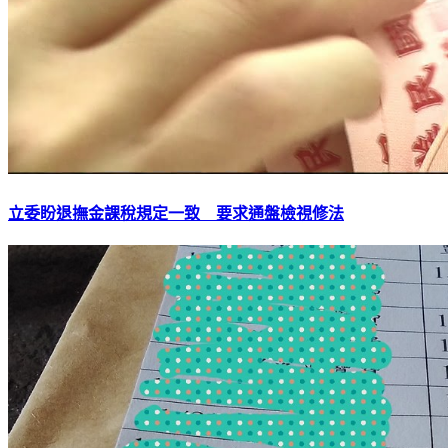
立委盼退撫金課稅規定一致 要求通盤檢視修法