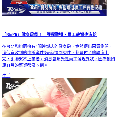
「BioFit」健身房倒！ 課程難退、員工薪資也沒給
在台北和桃園擁有4間連鎖店的健身房，竟然傳出惡意倒閉，
消保官收到的申訴案件3天就達到82件，都是付了錢課沒上
完，卻聯繫不上業者，消息會曝光是員工發現異狀，因為他們
連11月的薪資都沒收到。
生活