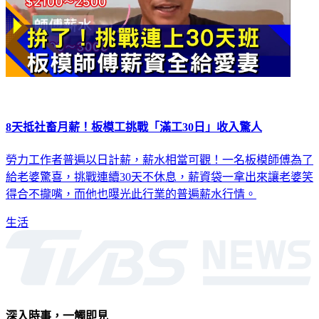
8天抵社畜月薪！板模工挑戰「滿工30日」收入驚人
勞力工作者普遍以日計薪，薪水相當可觀！一名板模師傅為了
給老婆驚喜，挑戰連續30天不休息，薪資袋一拿出來讓老婆笑
得合不攏嘴，而他也曝光此行業的普遍薪水行情。
生活
深入時事，一觸即見