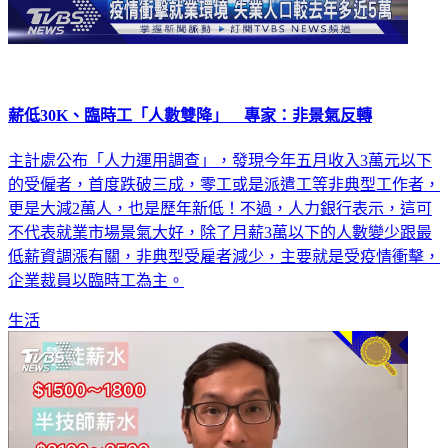
薪低30K、臨時工「人數雙降」 專家：非景氣反轉
主計處公布「人力運用調查」，發現今年五月收入3萬元以下
的受僱者，首度跌破三成，零工或是派遣工等非典型工作者，
更是大減2萬人，也是歷年新低！不過，人力銀行表示，這可
不代表就業市場景氣大好，除了月薪3萬以下的人數變少跟最
低薪資調漲有關，非典型受雇者減少，主要就是受疫情衝擊，
企業裁員以臨時工為主。
生活