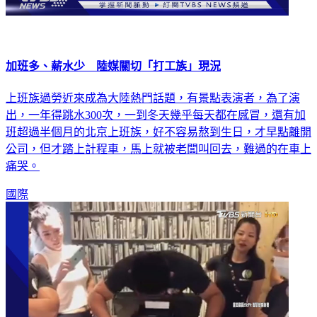
加班多、薪水少 陸媒關切「打工族」現況
上班族過勞近來成為大陸熱門話題，有景點表演者，為了演
出，一年得跳水300次，一到冬天幾乎每天都在感冒，還有加
班超過半個月的北京上班族，好不容易熬到生日，才早點離開
公司，但才踏上計程車，馬上就被老闆叫回去，難過的在車上
痛哭。
國際