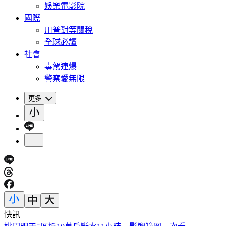
娛樂電影院
國際
川普對等關稅
全球必讀
社會
毒駕連爆
警察愛無限
更多
快訊