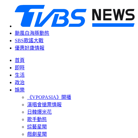
颱風白海豚動態
SBS歌謠大戰
優惠好康情報
首頁
即時
生活
政治
娛樂
《VPOPASIA》開播
演唱會搶票情報
日韓爆米花
歌手動態
綜藝星聞
戲劇星聞