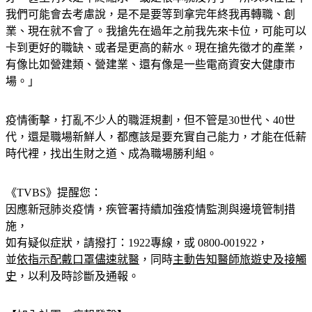
我們可能會去考慮說，是不是要等到拿完年終我再轉職、創
業、現在就不會了。我搶先在過年之前我先來卡位，可能可以
卡到更好的職缺、或者是更高的薪水。現在搶先徵才的產業，
有像比如營建類、營建業、還有像是一些電商資安大健康市
場。」
疫情衝擊，打亂不少人的職涯規劃，但不管是30世代、40世
代，還是職場新鮮人，都應該是要充實自己能力，才能在低薪
時代裡，找出生財之道、成為職場勝利組。
《TVBS》提醒您：
因應新冠肺炎疫情，疾管署持續加強疫情監測與邊境管制措
施，
如有疑似症狀，請撥打：1922專線，或 0800-001922，
並
依指示配戴口罩儘速就醫
，同時
主動告知醫師旅遊史及接觸
史
，以利及時診斷及通報。