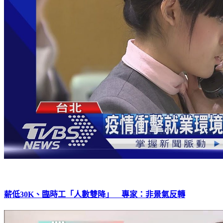
薪低30K、臨時工「人數雙降」 專家：非景氣反轉