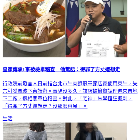
皇家傳承1事被檢舉稽查 他驚語：得罪了方丈還想走
行政院前發言人日前指台北市牛肉麵冠軍節店家使用萊牛，失
言引發風波下台請辭。事隔沒多久，該店被檢舉調理包來自地
下工廠，遭相關單位稽查。對此，「宅神」朱學恒狂諷刺，
「得罪了方丈還想走？沒那麼容易」。
生活