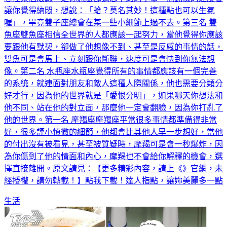
心裡某個底線，是你怎麼都猜想不到的小事，他翻臉的速度會
讓你覺得納悶，想說：「蛤？莫名其妙！這種點也可以生氣
喔」，畢竟雙子座總會在某一些小細節上過不去。第三名 雙
魚座雙魚座相信全世界的人都應該一起努力，當他覺得你應該
要跟他有默契，卻做了他想像不到、甚至是反感的事情的話，
雙魚可是會馬上、立刻跟你斷聯，速度可是會快到你無法想
像。第二名 水瓶座水瓶座覺得所有的事情都應該有一個完善
的系統，就連面對朋友和敵人這種人際關係，他也需要分類分
好才行，因為他的世界就是「愛恨分明」，如果哪天你想法和
他不同、站在他的對立面，那麼他一定會翻臉，因為你打亂了
他的世界。第一名 摩羯座摩羯座平常很多事情都準備得非常
好，很多謹小慎微的細節，他都會比其他人早一步想好，當他
的付出沒有被看見，甚至被質疑時，摩羯可是會一秒爆炸，因
為你傷到了他的情面和內心，摩羯也不會給你解釋的機會，選
擇直接離開。原文請見：【更多精彩內容，請上《》官網，未
經授權，請勿轉載！】點我下載！達人指點，讓妳美麗多一點
生活