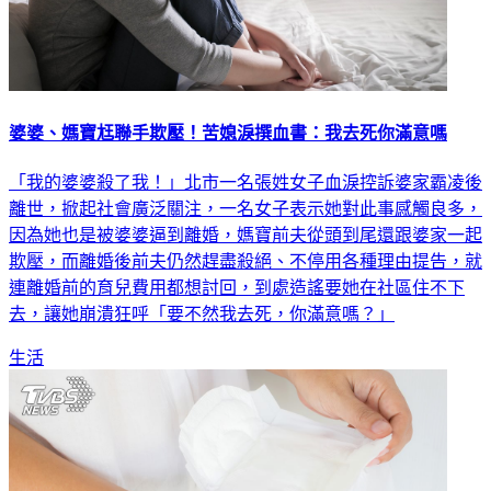
婆婆、媽寶尪聯手欺壓！苦媳淚撰血書：我去死你滿意嗎
「我的婆婆殺了我！」北市一名張姓女子血淚控訴婆家霸凌後
離世，掀起社會廣泛關注，一名女子表示她對此事感觸良多，
因為她也是被婆婆逼到離婚，媽寶前夫從頭到尾還跟婆家一起
欺壓，而離婚後前夫仍然趕盡殺絕、不停用各種理由提告，就
連離婚前的育兒費用都想討回，到處造謠要她在社區住不下
去，讓她崩潰狂呼「要不然我去死，你滿意嗎？」
生活