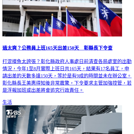
過太爽？公務員上班165天出差150天 彰縣長下令查
打混摸魚太誇張？彰化縣政府人事處日前清查各局處室的出勤
情況，今年1至8月實際上班日共165天，結果有17名員工，申
請出差的天數多達150天，等於是有9成的時間並未在辦公室。
彰化縣長王美惠得知後非常震驚，下令要求主管加強控管，若
是浮報加班或出差將會追究行政責任。
生活