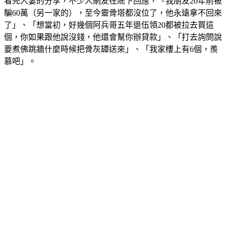
看完人妻的分享，不少人網友在底下回應，「我朋友20年前被
騙60萬（另一家的），至今靈骨塔都沒位了，他永遠拿不回來
了」、「想當初，好幾個阿兵哥五年退伍領20都被拉去買這
個，你如果跟他說沒錢，他還會幫你辦貸款」、「打去詢問說
要煮佛跳牆什麼時候把骨灰罈送來」、「我家樓上有6個，羨
慕吧」。