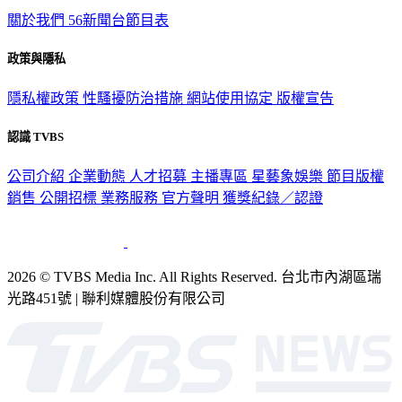
TVBS新聞網
關於我們
56新聞台節目表
政策與隱私
隱私權政策
性騷擾防治措施
網站使用協定
版權宣告
認識 TVBS
公司介紹
企業動態
人才招募
主播專區
星藝象娛樂
節目版權
銷售
公開招標
業務服務
官方聲明
獲獎紀錄／認證
2026 © TVBS Media Inc. All Rights Reserved. 台北市內湖區瑞
光路451號 | 聯利媒體股份有限公司