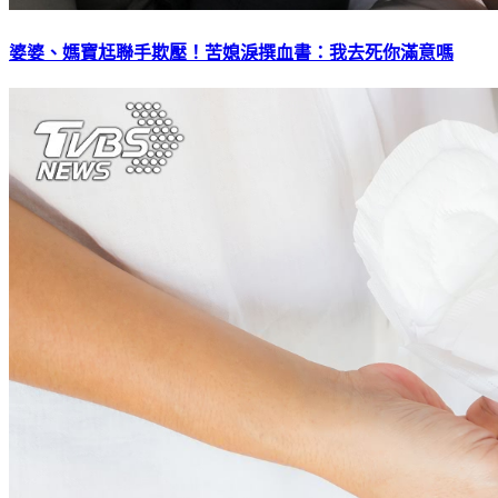
婆婆、媽寶尪聯手欺壓！苦媳淚撰血書：我去死你滿意嗎