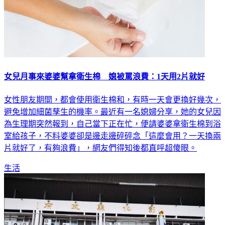
女兒月事來婆婆幫拿衛生棉 媳被罵浪費：1天用2片就好
女性朋友期間，都會使用衛生棉和，有時一天會更換好幾次，
避免增加細菌孳生的機率。最近有一名媳婦分享，她的女兒因
為生理期突然報到，自己當下正在忙，便請婆婆拿衛生棉到浴
室給孩子，不料婆婆卻是邊走邊碎碎念「這麼會用？一天換兩
片就好了，有夠浪費」，網友們得知後都直呼超傻眼。
生活