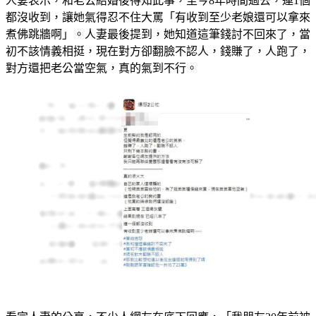
人妻表示，和老公結婚後得知此事，至今8年時間過去，連1個
都沒收到，讓她氣得忍不住大罵「有收到至少老娘還可以拿來
煮佛跳牆啊」。人妻最後提到，她知道這筆錢討不回來了，當
初不該情義相挺，現在對方卻翻臉不認人，錢賺了，人跑了，
對方還把老公當空氣，真的氣到不行。