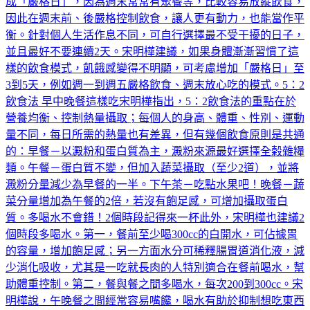
說，如果是週休二日的上班族，宋明樺建議選擇週一和週四當
成「嚴格日」，因為週末常常有聚餐等，比較容易放縱飲食，
因此在週末前、後嚴格控制飲食，讓人更有動力，也能當作平
衡。針對個人生活作息不同，可自行選擇最不受干擾的日子，
並且最好不要連續2天。宋明樺建議，如果身體漸漸習慣了這
樣的飲食模式，飢餓感變得不明顯，可考慮增加「嚴格日」至
3到5天，例如週一到週五嚴格飲食、週末放心吃的模式。5：2
飲食法 早中晚餐這樣吃宋明樺指出，5：2飲食法的重點在於
營養均衡、控制熱量攝取；每個人的身高、體重、性別、運動
量不同，每日所需的熱量也有差異，但有幾個飲食原則是共通
的：早餐－以澱粉和蛋白質為主，澱粉來源最好選擇全榖雜糧
類。午餐－蛋白質不變，但加入蔬菜攝取（至少2道），並將
澱粉分量減少為早餐的一半。下午茶－吃點水果吧！晚餐－蔬
菜分量增加為午餐的2倍，若沒有飽足感，可增加攝取蛋白
質。多喝水不會錯！2個時段記得來一杯此外，宋明樺也建議2
個時段多喝水。第一，餐前至少喝300cc的白開水，可佔據胃
的容量，增加飽足感；另一方面水分可稀釋腸胃道消化液，減
少消化吸收，尤其是一吃就長肉的人特別適合在餐前喝水，幫
助體重控制。第二，餐與餐之間多喝水，每次200到300cc。宋