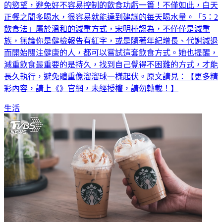
明樺說，午晚餐之間經常容易嘴饞，喝水有助於抑制想吃東西
的慾望，避免好不容易控制的飲食功虧一簣！不僅如此，白天
正餐之間多喝水，很容易就能達到建議的每天喝水量。「5：2
飲食法」屬於溫和的減重方式，宋明樺認為，不僅僅是減重
族，無論你是健檢報告有紅字，或是隨著年紀增長、代謝減退
而開始關注健康的人，都可以嘗試這套飲食方式。她也提醒，
減重飲食最重要的是持久，找到自己覺得不困難的方式，才能
長久執行，避免體重像溜溜球一樣起伏。原文請見：【更多精
彩內容，請上《》官網，未經授權，請勿轉載！】
生活