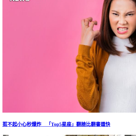
惹不起小心秒爆炸 「Top5星座」翻臉比翻書還快