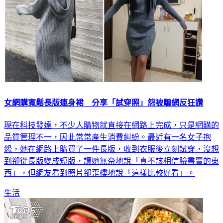
女網購寬鬆長版連身裙 分享「試穿照」怨被騙網反狂讚
現在科技發達，不少人購物就直接在網路上完成，只是網購的
品質管理不一，因此常常產生消費糾紛。最近有一名女子抱
怨，她在網路上購買了一件長版，收到衣服後立刻試穿，沒想
到卻從長版變成短版，讓她無奈地說「真不該相信臉書賣的東
西」，但網友看到照片卻歪樓地說「這樣比較好看」。
生活