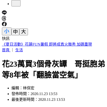
快訊
188萬《龍藏經》賣掉了！大戶不甩7折 店員爆「付現買原
價」
首頁
｜
生活
花23萬買3個骨灰罈 哥挺胞弟
等8年被「翻臉當空氣」
編輯：林保宏
發佈時間：2020.11.23 13:53
最後更新時間：2020.11.23 13:53