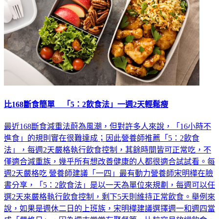
比168斷食簡單 「5：2飲食法」一週2天輕鬆瘦
最近168斷食減重法蔚為風潮，但對許多人來說，「16小時不
進食」的規則實在很難達成；因此營養師推薦「5：2飲食
法」，每週2天嚴格執行飲食控制，其餘時間皆可正常吃，不
僅適合減重族，幾乎所有想改善健康的人都很適合試試看。每
週2天嚴格吃 營養師建議「一四」最有動力營養師宋明樺在臉
書分享，「5：2飲食法」是以一天為單位來規劃，每週可以任
選2天來嚴格執行飲食控制，剩下5天則維持正常飲食。舉例來