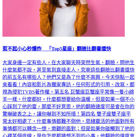
惹不起小心秒爆炸 「Top5星座」翻臉比翻書還快
大家身邊一定有些人，在大家聊天時突然生氣、翻臉，問他生
什麼氣都不說，甚至氣到直接走人，究竟這些翻臉比翻書還快
的前五名有哪些人？他們又是為了什麼不高興，今天快點一起
來看看！內容和影片為獨家專訪，任何形式的引用、改寫，都
視為侵犯TVBS著作權。第五名 巨蟹座巨蟹座平常像一隻小綿
羊一樣，什麼都好，什麼都想要給你溫暖，但是如果一個不小
心踩到了他的雷，那麼不好意思，他的翻臉速度可是會在你的
驚嚇破表之上，讓你嚇到不知所措！第四名 雙子座雙子座平
常太好相處了，什麼事情都難不倒他，思緒靈活的他面對所有
事情都可以轉念一想，樂觀的面對；但是如果你碰觸到了他的