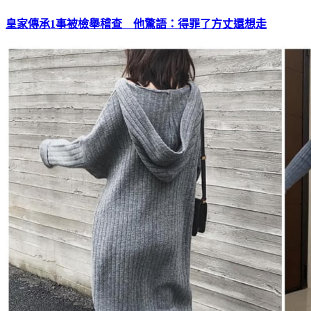
皇家傳承1事被檢舉稽查 他驚語：得罪了方丈還想走