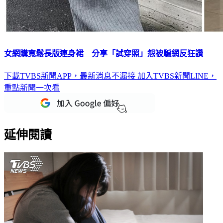
女網購寬鬆長版連身裙 分享「試穿照」怨被騙網反狂讚
下載TVBS新聞APP，最新消息不漏接
加入TVBS新聞LINE，
重點新聞一次看
延伸閱讀