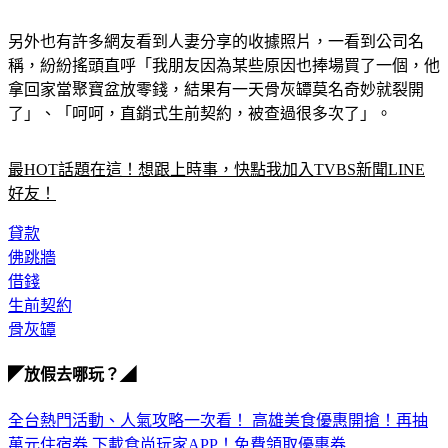
另外也有許多網友看到人妻分享的收據照片，一看到公司名
稱，紛紛搖頭直呼「我朋友因為某些原因也捧場買了一個，他
拿回家當聚寶盆放零錢，結果有一天骨灰罈莫名奇妙就裂開
了」、「呵呵，直銷式生前契約，被查過很多次了」。
最HOT話題在這！想跟上時事，快點我加入TVBS新聞LINE
好友！
貸款
佛跳牆
借錢
生前契約
骨灰罈
◤放假去哪玩？◢
全台熱門活動、人氣攻略一次看！
高雄美食優惠開搶！再抽