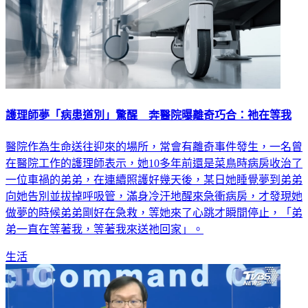
護理師夢「病患道別」驚醒 奔醫院曝離奇巧合：祂在等我
醫院作為生命送往迎來的場所，常會有離奇事件發生，一名曾
在醫院工作的護理師表示，她10多年前還是菜鳥時病房收治了
一位車禍的弟弟，在連續照護好幾天後，某日她睡覺夢到弟弟
向她告別並拔掉呼吸管，滿身冷汗地醒來急衝病房，才發現她
做夢的時候弟弟剛好在急救，等她來了心跳才瞬間停止，「弟
弟一直在等著我，等著我來送祂回家」。
生活