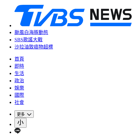
颱風白海豚動態
SBS歌謠大戰
沙拉油致癌物超標
首頁
即時
生活
政治
娛樂
國際
社會
更多