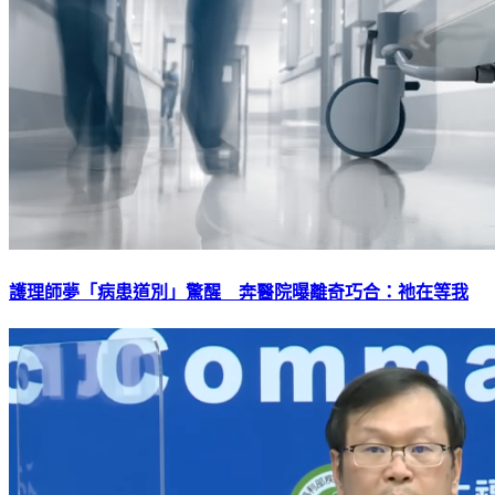
護理師夢「病患道別」驚醒 奔醫院曝離奇巧合：祂在等我