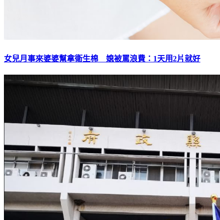
女兒月事來婆婆幫拿衛生棉 媳被罵浪費：1天用2片就好