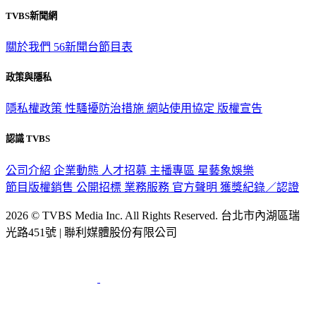
觀眾服務專線：02-2656-1599
TVBS新聞網
關於我們
56新聞台節目表
政策與隱私
隱私權政策
性騷擾防治措施
網站使用協定
版權宣告
認識 TVBS
公司介紹
企業動態
人才招募
主播專區
星藝象娛樂
節目版權銷售
公開招標
業務服務
官方聲明
獲獎紀錄／認證
2026 © TVBS Media Inc. All Rights Reserved. 台北市內湖區瑞
光路451號 | 聯利媒體股份有限公司