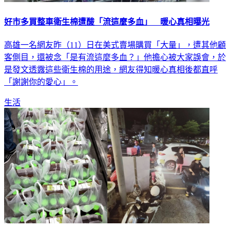
好市多買整車衛生棉遭酸「流這麼多血」 暖心真相曝光
高雄一名網友昨（11）日在美式賣場購買「大量」，遭其他顧
客側目，還被念「是有流這麼多血？」他擔心被大家誤會，於
是發文透露這些衛生棉的用途，網友得知暖心真相後都直呼
「謝謝你的愛心」。
生活