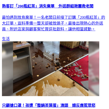
熟客訂「200瓶紅茶」消失棄單 外送群組揪團救老闆
最怕遇到放鳥棄單！一名老闆日前接了訂購「200瓶紅茶」的
大訂單，豈料準備一整天卻被放鴿子，最後出現熱心的外送
員、附近店家與顧客幫忙買這批飲料，讓他相當感動。
生活