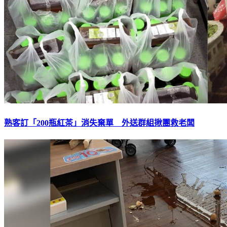
熟客訂「200瓶紅茶」消失棄單 外送群組揪團救老闆