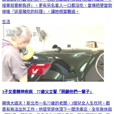
開餐廳的人最怕遇到！一名店老闆娘近來就遇到客人威脅「不
接單就要刷負評」，更有另名客人一口都沒吃，當場把便當倒
掉嗆「這是豬吃的料理」，讓她相當難過。
生活
3子女患精神疾病 77歲父立誓「照顧他們一輩子」
親情大過天！新北市一名77歲的老闆，3個兒女人生坎坷，都