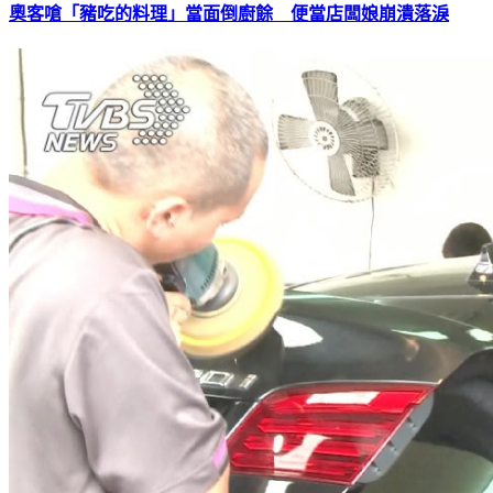
奧客嗆「豬吃的料理」當面倒廚餘 便當店闆娘崩潰落淚