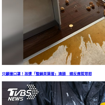
只顧搶口罩！孩遭「整鍋茶葉蛋」澆頭 婦反應惹眾怒