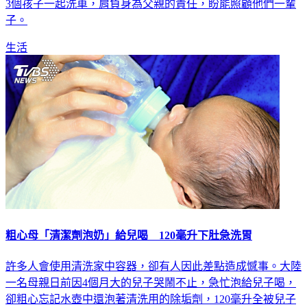
患有無法出外工作，他提早退休頂下一間洗車店，全年無休與
3個孩子一起洗車，肩負身為父親的責任，盼能照顧他們一輩
子。
生活
粗心母「清潔劑泡奶」給兒喝 120毫升下肚急洗胃
許多人會使用清洗家中容器，卻有人因此差點造成憾事。大陸
一名母親日前因4個月大的兒子哭鬧不止，急忙泡給兒子喝，