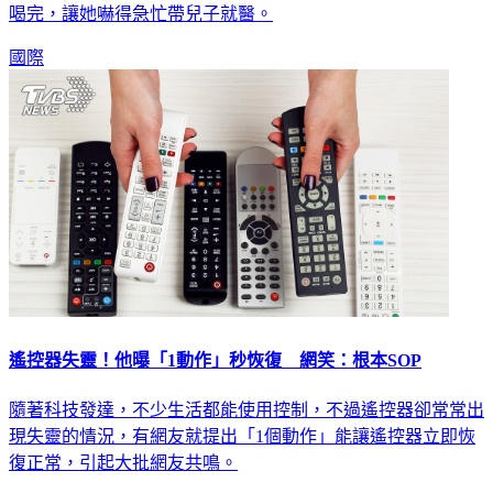
卻粗心忘記水壺中還泡著清洗用的除垢劑，120毫升全被兒子
喝完，讓她嚇得急忙帶兒子就醫。
國際
遙控器失靈！他曝「1動作」秒恢復 網笑：根本SOP
隨著科技發達，不少生活都能使用控制，不過遙控器卻常常出
現失靈的情況，有網友就提出「1個動作」能讓遙控器立即恢
復正常，引起大批網友共鳴。