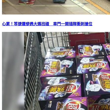
心累！等捷運慘遇大媽找碴 車門一開插隊衝刺搶位