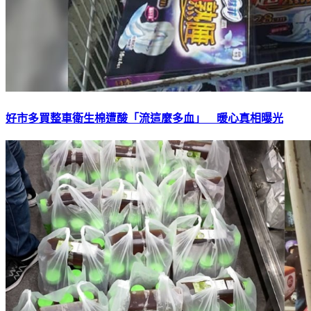
好市多買整車衛生棉遭酸「流這麼多血」 暖心真相曝光