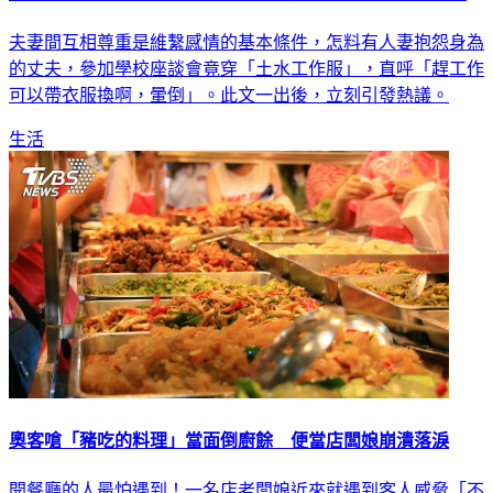
扛家計！爸穿工人服奔兒家長日 慘遭妻嫌「全場你最髒」
夫妻間互相尊重是維繫感情的基本條件，怎料有人妻抱怨身為
的丈夫，參加學校座談會竟穿「土水工作服」，直呼「趕工作
可以帶衣服換啊，暈倒」。此文一出後，立刻引發熱議。
生活
奧客嗆「豬吃的料理」當面倒廚餘 便當店闆娘崩潰落淚