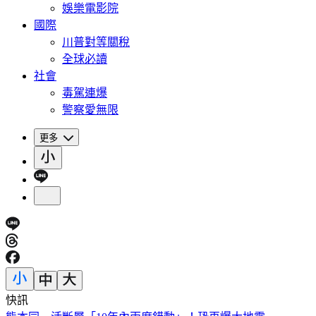
娛樂電影院
國際
川普對等關稅
全球必讀
社會
毒駕連爆
警察愛無限
更多
快訊