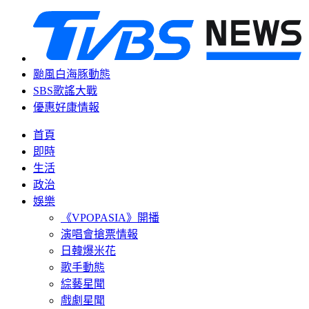
颱風白海豚動態
SBS歌謠大戰
優惠好康情報
首頁
即時
生活
政治
娛樂
《VPOPASIA》開播
演唱會搶票情報
日韓爆米花
歌手動態
綜藝星聞
戲劇星聞