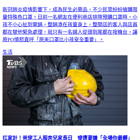
只顧搶口罩！孩遭「整鍋茶葉蛋」澆頭 婦反應惹眾怒
新冠肺炎疫情影響下，成為民生必需品，不少民眾紛紛搶購限
量特殊色口罩。日前一名網友在便利商店排隊預購口罩時，小
孩不小心扯到電鍋，整鍋澆在孩童身上，整間店的客人與店員
都在替他緊急處理，就只有一名婦人從頭到尾都在按機台，讓
原PO憤怒直呼「原來口罩比小孩安全重要」。
生活