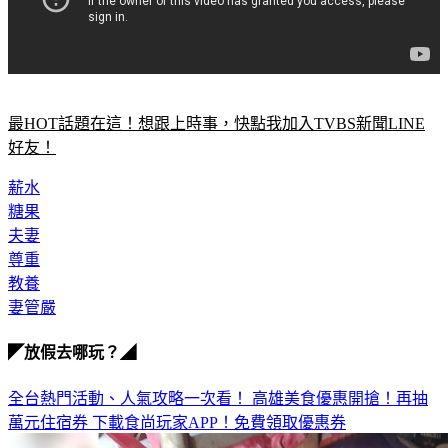
最HOT話題在這！想跟上時事，快點我加入TVBS新聞LINE
好友！
薪水
糖果
夫妻
尊重
教養
妻管嚴
◤放假去哪玩？◢
全台熱門活動、人氣攻略一次看！
高雄美食優惠開搶！再抽
萬元住宿券
下載食尚玩家APP！免費領取優惠券