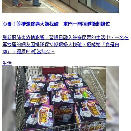
心累！等捷運慘遇大媽找碴 車門一開插隊衝刺搶位
受新冠肺炎疫情影響，習慣已融入許多民眾的生活中，一名在
等捷運的網友因排隊保持慘遭婦人找碴，還嗆她「真是白
癡」，讓原PO相當無奈。
生活