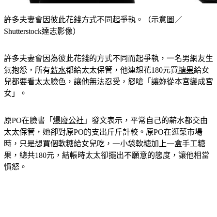
許多夫妻會因彼此花錢方式不同起爭執。（示意圖／
Shutterstock達志影像）
許多夫妻會因為彼此花錢的方式不同而起爭執，一名男網友生
氣抱怨，所有
薪水
都給太太保管，他連想花180元買
糖果
給女
兒都要看太太臉色，讓他無法忍受，怒嗆「讓妳從本宮變成宮
女」。
原PO在臉書「
爆廢公社
」發文表示，平常自己的薪水都交由
太太保管，她卻對原PO的支出斤斤計較。原PO在逛菜市場
時，只是想買個軟糖給女兒吃，一小袋軟糖加上一盒手工糖
果，總共180元，結帳時太太卻擺出不願意的態度，讓他相當
憤怒。