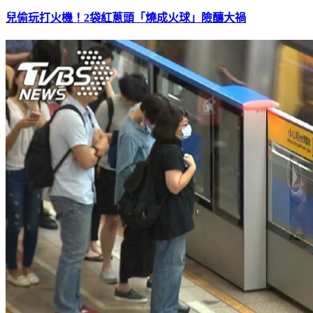
兒偷玩打火機！2袋紅蔥頭「燒成火球」險釀大禍