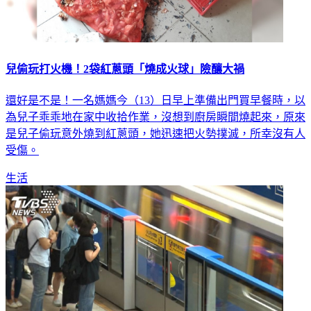
兒偷玩打火機！2袋紅蔥頭「燒成火球」險釀大禍
還好是不是！一名媽媽今（13）日早上準備出門買早餐時，以
為兒子乖乖地在家中收拾作業，沒想到廚房瞬間燒起來，原來
是兒子偷玩意外燒到紅蔥頭，她迅速把火勢撲滅，所幸沒有人
受傷。
生活