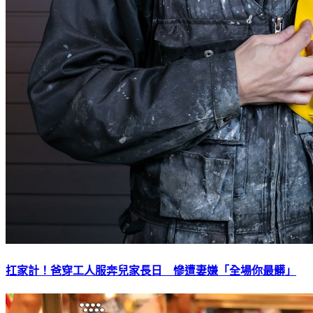
扛家計！爸穿工人服奔兒家長日 慘遭妻嫌「全場你最髒」