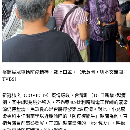
醫籲民眾重拾防疫精神，戴上口罩。（示意圖，與本文無關／
TVBS）
新冠肺炎（COVID-19）疫情嚴峻，台灣昨（1）日新增7起病
例，其中6起為境外移入，不過案469比利時風電工程師的感染
源仍待釐清，民眾憂心是否將爆發第2波疫情。對此，小兒感
染專科主任謝宗學以近期淪陷的「防疫模範生」越南為例，直
指台灣目前事態發展，正如同越南當時的「第4階段」，呼籲