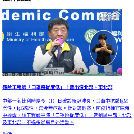
確診工程師「口罩遵從度低」！曾出沒北部、東北部
中部一名比利時籍今（1）日確診新冠肺炎，其血中抗體IgM
陰性，IgG陽性，迄今無症狀。針對該個案，防疫指揮官陳時
中透露，該工程師平時「口罩遵從度低」，曾到過中部、北部
及東北部，不過多從事戶外活動。