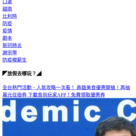
口罩
越南
比利時
防疫
疫情
劇本
新冠肺炎
謝宗學
防疫模範生
◤放假去哪玩？◢
全台熱門活動、人氣攻略一次看！
高雄美食優惠開搶！再抽
萬元住宿券
下載食尚玩家APP！免費領取優惠券