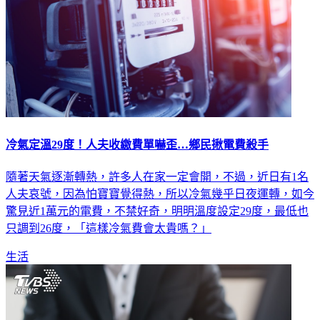
冷氣定溫29度！人夫收繳費單嚇歪…鄉民揪電費殺手
隨著天氣逐漸轉熱，許多人在家一定會開，不過，近日有1名
人夫哀號，因為怕寶寶覺得熱，所以冷氣幾乎日夜運轉，如今
驚見近1萬元的電費，不禁好奇，明明溫度設定29度，最低也
只調到26度，「這樣冷氣費會太貴嗎？」
生活