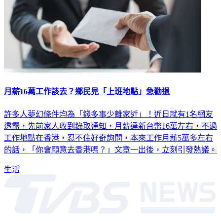
月薪16萬工作該去？鄉民見「上班地點」急勸退
許多人夢幻條件均為「錢多事少離家近」！近日就有1名網友
透露，先前家人收到錄取通知，月薪達新台幣16萬左右，不過
工作地點在香港，忍不住好奇詢問，本來工作月薪5萬多左右
的話，「你會願意去香港嗎？」文章一出後，立刻引發熱議。
生活