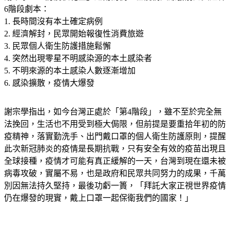
6階段劇本：
1. 長時間沒有本土確定病例
2. 經濟解封，民眾開始報復性消費旅遊
3. 民眾個人衛生防護措施鬆懈
4. 突然出現零星不明感染源的本土感染者
5. 不明來源的本土感染人數逐漸增加
6. 感染擴散，疫情大爆發
謝宗學指出，如今台灣正處於「第4階段」，雖不至於完全無
法挽回，生活也不用受到極大侷限，但前提是要重拾年初的防
疫精神，落實勤洗手、出門戴口罩的個人衛生防護原則，提醒
此次新冠肺炎的疫情是長期抗戰，只有安全有效的疫苗出現且
全球接種，疫情才可能有真正緩解的一天，台灣到現在還未被
病毒攻破，實屬不易，也是政府和民眾共同努力的成果，千萬
別因無法持久堅持，最後功虧一簣，「拜託大家正視世界疫情
仍在爆發的現實，戴上口罩一起保衛我們的國家！」