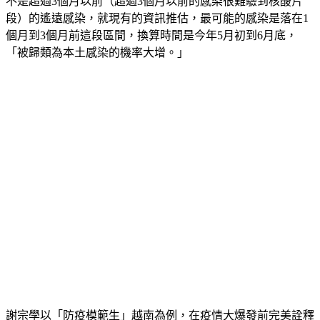
不是超過3個月以前（超過3個月以前的感染很難驗到核酸片
段）的遙遠感染，就現有的資訊推估，最可能的感染是落在1
個月到3個月前這段區間，換算時間是今年5月初到6月底，
「被歸類為本土感染的機率大增。」
謝宗學以「防疫模範生」越南為例，在疫情大爆發前完美詮釋