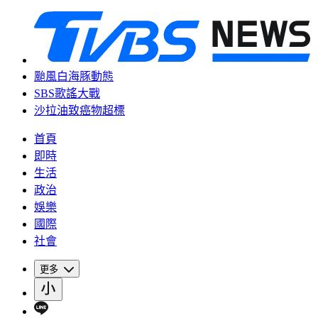
颱風白海豚動態
SBS歌謠大戰
沙拉油致癌物超標
首頁
即時
生活
政治
娛樂
國際
社會
更多