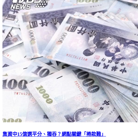
集資中15億選平分、獨吞？網點關鍵「捲款難」