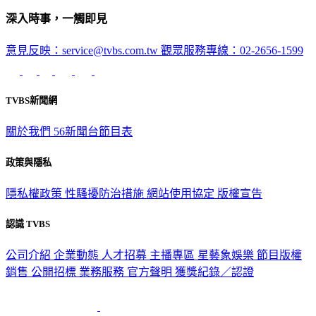
深入時事，一觸即見
意見反映：service@tvbs.com.tw
觀眾服務專線：02-2656-1599
TVBS新聞網
關於我們
56新聞台節目表
政策與隱私
隱私權政策
性騷擾防治措施
網站使用協定
版權宣告
認識 TVBS
公司介紹
企業動態
人才招募
主播專區
星藝象娛樂
節目版權
銷售
公開招標
業務服務
官方聲明
獲獎紀錄／認證