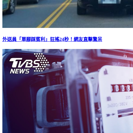
外送員「單腳踩賓利」狂搖24秒！網友直擊驚呆