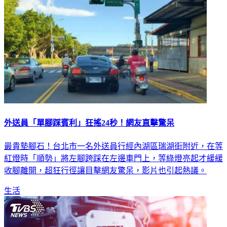
外送員「單腳踩賓利」狂搖24秒！網友直擊驚呆
最貴墊腳石！台北市一名外送員行經內湖區瑞湖街附近，在等
紅燈時「順勢」將左腳跨踩在左邊車門上，等綠燈亮起才緩緩
收腳離開，超狂行徑讓目擊網友驚呆，影片也引起熱議。
生活