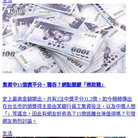
生活
集資中15億選平分、獨吞？網點關鍵「捲款難」
史上最高金額開出，共有2注中獎平分31.2億，如今頻頻傳出
在台北市的頭獎得主是由某銀行員工集資投注，以及中獎人想
「」等謠言，因此有網友好奇為了15億逃離台灣值得嗎？引發
網友熱烈討論。
生活