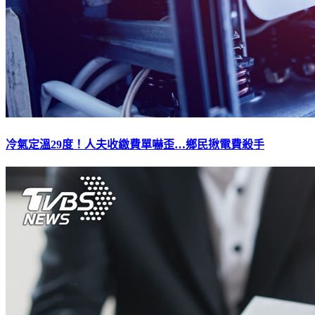
冷氣定溫29度！人夫收繳費單嚇歪…鄉民揪電費殺手