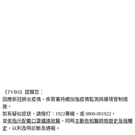
《TVBS》提醒您：
因應新冠肺炎疫情，疾管署持續加強疫情監測與邊境管制措
施，
如有疑似症狀，請撥打：1922專線，或 0800-001922，
並
依指示配戴口罩儘速就醫
，同時
主動告知醫師旅遊史及接觸
史
，以利及時診斷及通報。