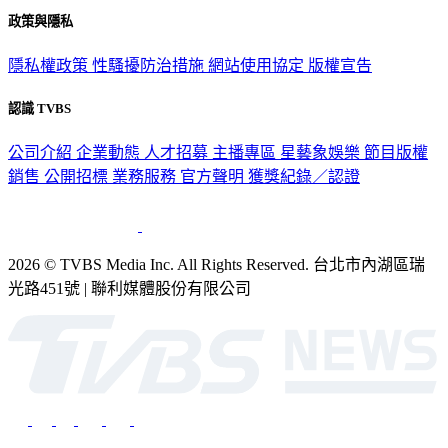
政策與隱私
隱私權政策
性騷擾防治措施
網站使用協定
版權宣告
認識 TVBS
公司介紹
企業動態
人才招募
主播專區
星藝象娛樂
節目版權
銷售
公開招標
業務服務
官方聲明
獲獎紀錄／認證
2026 © TVBS Media Inc. All Rights Reserved. 台北市內湖區瑞
光路451號 | 聯利媒體股份有限公司