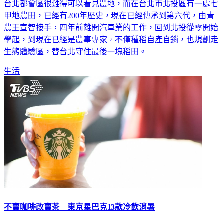
台北都會區很難得可以看見農地，而在台北市北投區有一處七
甲地農田，已經有200年歷史，現在已經傳承到第六代，由青
農王宣智接手，四年前離開汽車業的工作，回到北投從零開始
學起，到現在已經是農事專家，不僅種稻自產自銷，也規劃走
生態體驗區，替台北守住最後一塊稻田。
生活
不賣咖啡改賣茶 東京星巴克13款冷飲消暑