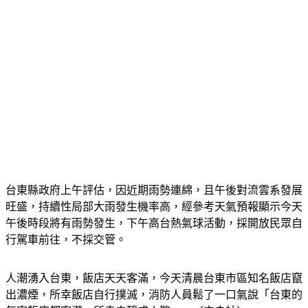
台東縣政府上午評估，因近期雨勢連綿，且午後對流雲系發展
旺盛，持續性局部大雨發生機率高，經參考天氣預報顯示今天
午後時段將有雨勢發生，下午高台熱氣球活動，採開放民眾自
行駕車前往，不採交管。
人潮湧入台東，飯店天天客滿，今天清晨台東市區知名飯店竄
出濃煙，所幸飯店自行撲滅，消防人員鬆了一口氣說「台東的