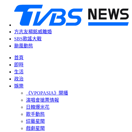
方志友楊銘威離婚
SBS歌謠大戰
颱風動態
首頁
即時
生活
政治
娛樂
《VPOPASIA》開播
演唱會搶票情報
日韓爆米花
歌手動態
綜藝星聞
戲劇星聞