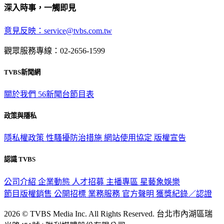
深入時事，一觸即見
意見反映：service@tvbs.com.tw
觀眾服務專線：02-2656-1599
TVBS新聞網
關於我們
56新聞台節目表
政策與隱私
隱私權政策
性騷擾防治措施
網站使用協定
版權宣告
認識 TVBS
公司介紹
企業動態
人才招募
主播專區
星藝象娛樂
節目版權銷售
公開招標
業務服務
官方聲明
獲獎紀錄／認證
2026 © TVBS Media Inc. All Rights Reserved. 台北市內湖區瑞