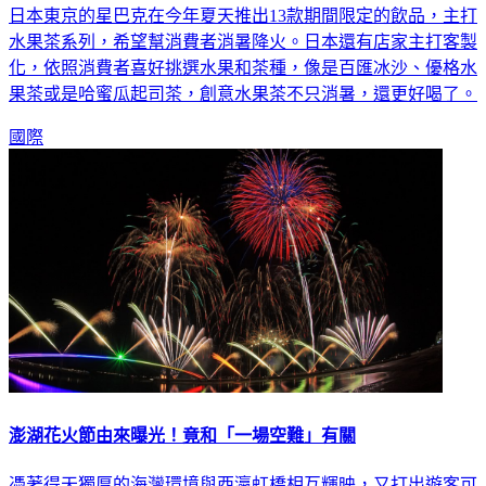
日本東京的星巴克在今年夏天推出13款期間限定的飲品，主打
水果茶系列，希望幫消費者消暑降火。日本還有店家主打客製
化，依照消費者喜好挑選水果和茶種，像是百匯冰沙、優格水
果茶或是哈蜜瓜起司茶，創意水果茶不只消暑，還更好喝了。
國際
澎湖花火節由來曝光！竟和「一場空難」有關
憑著得天獨厚的海灣環境與西瀛虹橋相互輝映，又打出遊客可