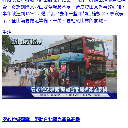
行政院去年推動「向山致敬」政策，開放了81條山道讓民眾探
索，沒想到國人登山安全觀念不足，造成登山意外事故狂飆，
半年就達到182件，幾乎追平去年一整年的山難數字，專家表
示，登山前要做足準備，千萬不要輕忽山林的危險。
生活
安心旅遊專案 帶動台北觀光產業商機