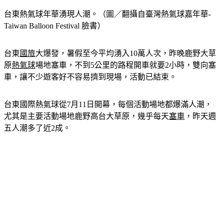
台東熱氣球年華湧現人潮。（圖／翻攝自臺灣熱氣球嘉年華-
Taiwan Balloon Festival 臉書）
台東
國旅
大爆發，暑假至今平均湧入10萬人次，昨晚鹿野大草
原
熱氣球
場地塞車，不到5公里的路程開車就要2小時，雙向塞
車，讓不少遊客好不容易擠到現場，活動已結束。
台東國際熱氣球從7月11日開幕，每個活動場地都爆滿人潮，
尤其是主要活動場地鹿野高台大草原，幾乎每天
塞車
，昨天週
五人潮多了近2成。