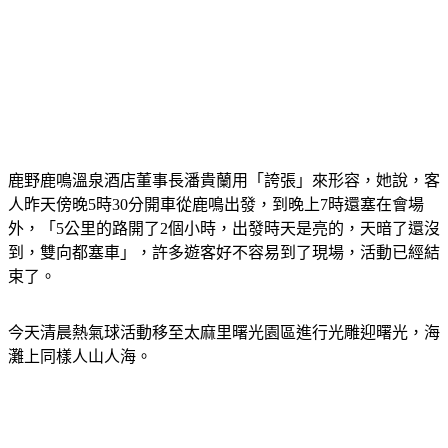
鹿野鹿鳴溫泉酒店董事長潘貴蘭用「誇張」來形容，她說，客
人昨天傍晚5時30分開車從鹿鳴出發，到晚上7時還塞在會場
外，「5公里的路開了2個小時，出發時天是亮的，天暗了還沒
到，雙向都塞車」，許多遊客好不容易到了現場，活動已經結
束了。
今天清晨熱氣球活動移至太麻里曙光園區進行光雕迎曙光，海
灘上同樣人山人海。