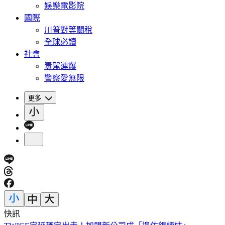
娛樂電影院
國際
川普對等關稅
全球必讀
社會
毒駕連爆
警察愛無限
更多
快訊