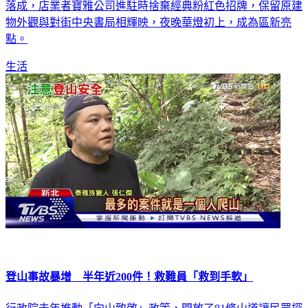
落成，店業者寶雅公司進駐時捨棄經典粉紅色招牌，保留原建
物外觀與對街中央書局相輝映，夜晚華燈初上，成為區新亮
點。
生活
登山事故暴增 半年近200件！救難員「救到手軟」