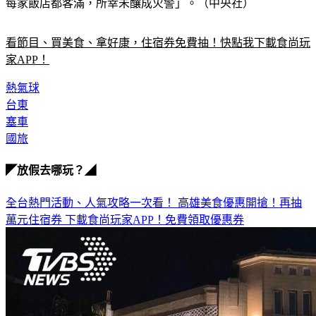
每家飯店都客滿，所幸未釀成火警」。（中央社）
看節目、買美食、拿好康，住宿券免費抽！快點我下載食尚玩
家APP！
熱氣球
台東
塞車
國旅
◤放假去哪玩？◢
全台熱門活動、人氣攻略一次看！
高雄美食優惠開搶！再抽
萬元住宿券
下載食尚玩家APP！免費領取優惠券