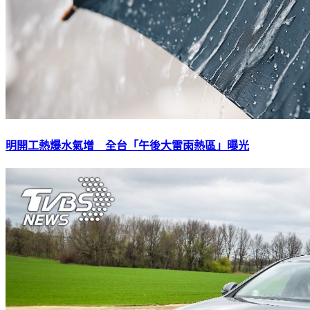
明開工熱爆水氣增 全台「午後大雷雨熱區」曝光