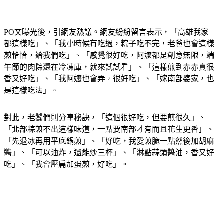
PO文曝光後，引網友熱議。網友紛紛留言表示，「高雄我家
都這樣吃」、「我小時候有吃過，粽子吃不完，老爸也會這樣
煎恰恰，給我們吃」、「感覺很好吃，阿嬤都是創意無限，端
午節的肉粽還在冷凍庫，就來試試看」、「這樣煎到赤赤真很
香又好吃」、「我阿嬤也會弄，很好吃」、「嫁南部婆家，也
是這樣吃法」。
對此，老饕們則分享秘訣，「這個很好吃，但要煎很久」、
「北部粽煎不出這樣味道，一點要南部才有而且花生更香」、
「先退冰再用平底鍋煎」、「好吃，我愛煎脆一點然後加胡麻
醬」、「可以油炸，還能炒三杯」、「淋點蒜頭醬油，香又好
吃」、「我會壓扁加蛋煎，好吃」。