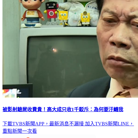
被影射驗屍收費貴！高大成只收1千駁斥：為何要汙衊我
下載TVBS新聞APP，最新消息不漏接
加入TVBS新聞LINE，
重點新聞一次看