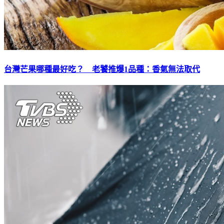
台灣芒果哪種最好吃？ 老饕推爆1品種：香氣無法取代