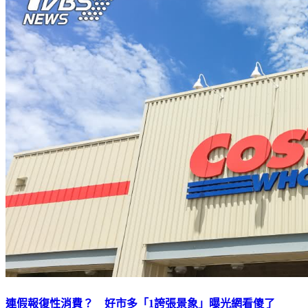
連假報復性消費？ 好市多「1誇張景象」曝光網看傻了