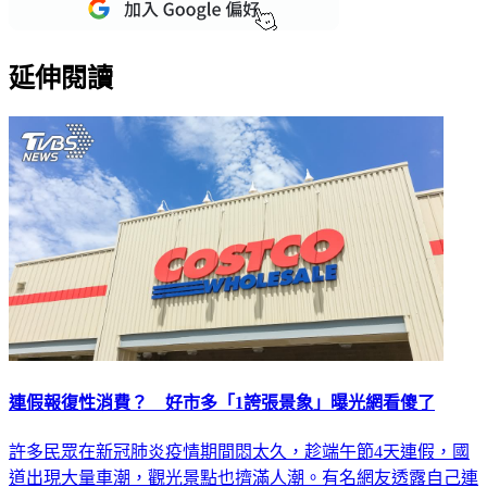
延伸閱讀
連假報復性消費？ 好市多「1誇張景象」曝光網看傻了
許多民眾在新冠肺炎疫情期間悶太久，趁端午節4天連假，國
道出現大量車潮，觀光景點也擠滿人潮。有名網友透露自己連
假至美式賣場好市多（Costco）驚見一誇張景象，直呼「報復