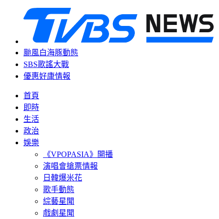
颱風白海豚動態
SBS歌謠大戰
優惠好康情報
首頁
即時
生活
政治
娛樂
《VPOPASIA》開播
演唱會搶票情報
日韓爆米花
歌手動態
綜藝星聞
戲劇星聞