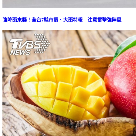
強降雨來襲！全台7縣市豪、大雨特報 注意雷擊強陣風