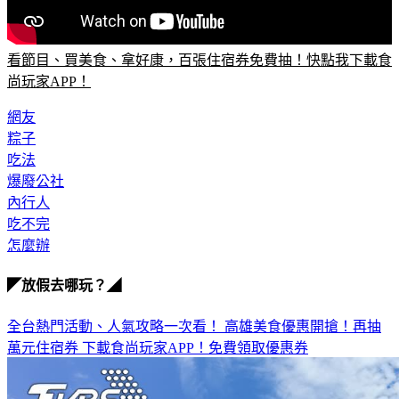
看節目、買美食、拿好康，百張住宿券免費抽！快點我下載食
尚玩家APP！
網友
粽子
吃法
爆廢公社
內行人
吃不完
怎麼辦
◤放假去哪玩？◢
全台熱門活動、人氣攻略一次看！
高雄美食優惠開搶！再抽
萬元住宿券
下載食尚玩家APP！免費領取優惠券