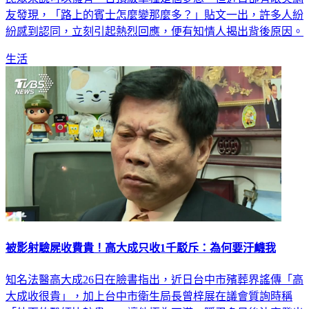
紛感到認同，立刻引起熱烈回應，便有知情人揭出背後原因。
生活
被影射驗屍收費貴！高大成只收1千駁斥：為何要汙衊我
知名法醫高大成26日在臉書指出，近日台中市殯葬界謠傳「高
大成收很貴」，加上台中市衛生局長曾梓展在議會質詢時稱
「外面的醫師比較貴」，讓他極為不滿，隱忍多日後決定發出