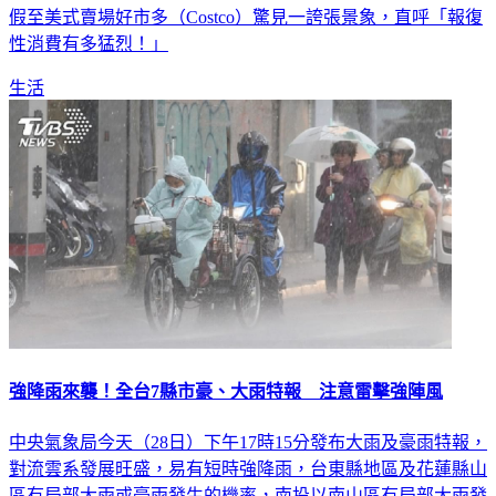
性消費有多猛烈！」
生活
強降雨來襲！全台7縣市豪、大雨特報 注意雷擊強陣風
中央氣象局今天（28日）下午17時15分發布大雨及豪雨特報，
對流雲系發展旺盛，易有短時強降雨，台東縣地區及花蓮縣山
區有局部大雨或豪雨發生的機率，南投以南山區有局部大雨發
生的機率，請注意瞬間雷擊、強陣風、坍方落石及溪水暴漲。