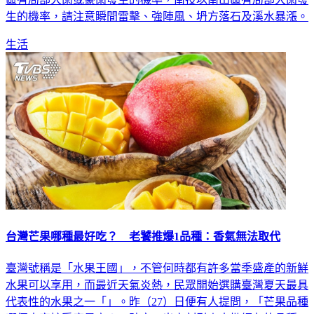
生活
台灣芒果哪種最好吃？ 老饕推爆1品種：香氣無法取代
臺灣號稱是「水果王國」，不管何時都有許多當季盛產的新鮮
水果可以享用，而最近天氣炎熱，民眾開始選購臺灣夏天最具
代表性的水果之一「」。昨（27）日便有人提問，「芒果品種
哪個大家接受度最高？」貼文一出立刻引來大批網友的品種