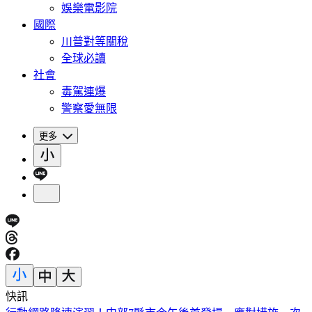
娛樂電影院
國際
川普對等關稅
全球必讀
社會
毒駕連爆
警察愛無限
更多
快訊