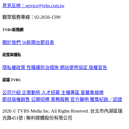
觀眾服務專線：02-2656-1599
TVBS新聞網
關於我們
56新聞台節目表
政策與隱私
隱私權政策
性騷擾防治措施
網站使用協定
版權宣告
認識 TVBS
公司介紹
企業動態
人才招募
主播專區
星藝象娛樂
節目版權銷售
公開招標
業務服務
官方聲明
獲獎紀錄／認證
2026 © TVBS Media Inc. All Rights Reserved. 台北市內湖區瑞
光路451號 | 聯利媒體股份有限公司