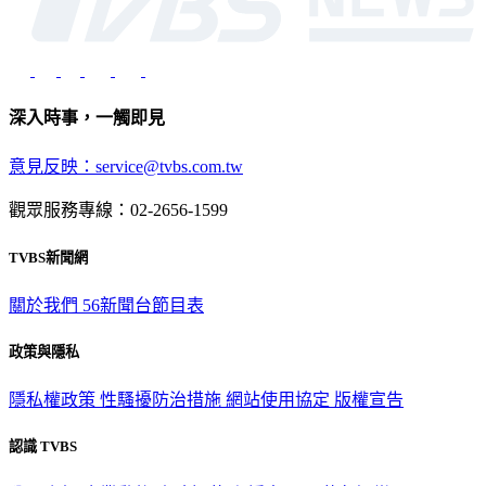
深入時事，一觸即見
意見反映：service@tvbs.com.tw
觀眾服務專線：02-2656-1599
TVBS新聞網
關於我們
56新聞台節目表
政策與隱私
隱私權政策
性騷擾防治措施
網站使用協定
版權宣告
認識 TVBS