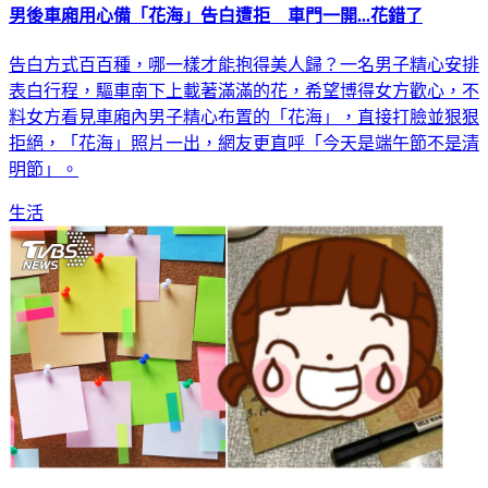
男後車廂用心備「花海」告白遭拒 車門一開...花錯了
告白方式百百種，哪一樣才能抱得美人歸？一名男子精心安排
表白行程，驅車南下上載著滿滿的花，希望博得女方歡心，不
料女方看見車廂內男子精心布置的「花海」，直接打臉並狠狠
拒絕，「花海」照片一出，網友更直呼「今天是端午節不是清
明節」。
生活