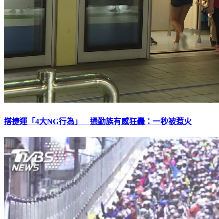
搭捷運「4大NG行為」 通勤族有感狂轟：一秒被惹火