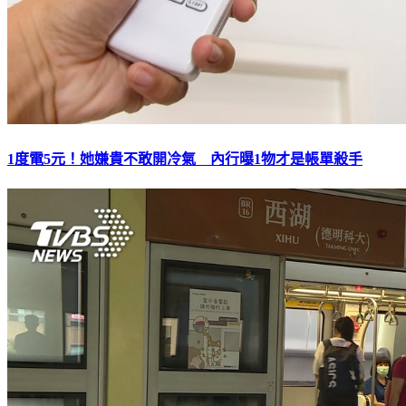
1度電5元！她嫌貴不敢開冷氣 內行曝1物才是帳單殺手