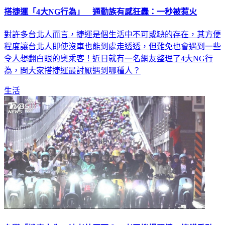
搭捷運「4大NG行為」 通勤族有感狂轟：一秒被惹火
對許多台北人而言，捷運是個生活中不可或缺的存在，其方便
程度讓台北人即使沒車也能到處走透透，但難免也會遇到一些
令人想翻白眼的奧乘客！近日就有一名網友整理了4大NG行
為，問大家搭捷運最討厭遇到哪種人？
生活