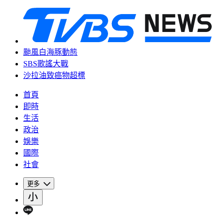
颱風白海豚動態
SBS歌謠大戰
沙拉油致癌物超標
首頁
即時
生活
政治
娛樂
國際
社會
更多