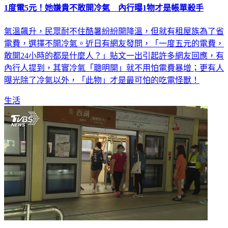
1度電5元！她嫌貴不敢開冷氣 內行曝1物才是帳單殺手
氣溫飆升，民眾耐不住酷暑紛紛開降溫，但就有租屋族為了省
電費，選擇不開冷氣。近日有網友發問，「一度五元的電費，
敢開24小時的都是什麼人？」貼文一出引起許多網友回應，有
內行人提到，其實冷氣「聰明開」就不用怕電費暴增；更有人
曝光除了冷氣以外，「此物」才是最可怕的吃電怪獸！
生活