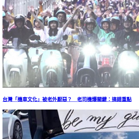
台灣「機車文化」被老外厭惡？ 老司機爆關鍵：搞錯重點