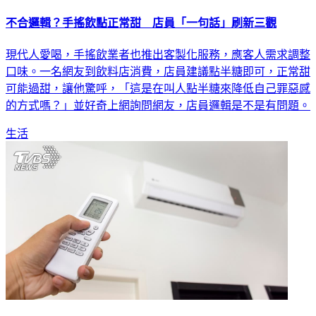
不合邏輯？手搖飲點正常甜 店員「一句話」刷新三觀
現代人愛喝，手搖飲業者也推出客製化服務，應客人需求調整
口味。一名網友到飲料店消費，店員建議點半糖即可，正常甜
可能過甜，讓他驚呼，「這是在叫人點半糖來降低自己罪惡感
的方式嗎？」並好奇上網詢問網友，店員邏輯是不是有問題。
生活