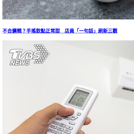
不合邏輯？手搖飲點正常甜 店員「一句話」刷新三觀