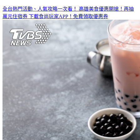
全台熱門活動、人氣攻略一次看！
高雄美食優惠開搶！再抽
萬元住宿券
下載食尚玩家APP！免費領取優惠券