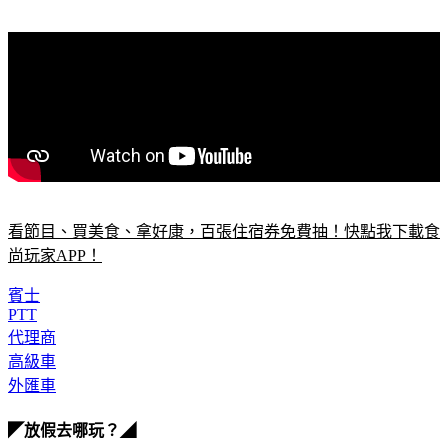
看節目、買美食、拿好康，百張住宿券免費抽！快點我下載食
尚玩家APP！
賓士
PTT
代理商
高級車
外匯車
◤放假去哪玩？◢