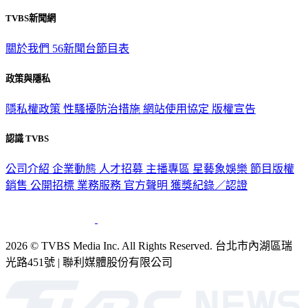
TVBS新聞網
關於我們
56新聞台節目表
政策與隱私
隱私權政策
性騷擾防治措施
網站使用協定
版權宣告
認識 TVBS
公司介紹
企業動態
人才招募
主播專區
星藝象娛樂
節目版權
銷售
公開招標
業務服務
官方聲明
獲獎紀錄／認證
2026 © TVBS Media Inc. All Rights Reserved. 台北市內湖區瑞
光路451號 | 聯利媒體股份有限公司