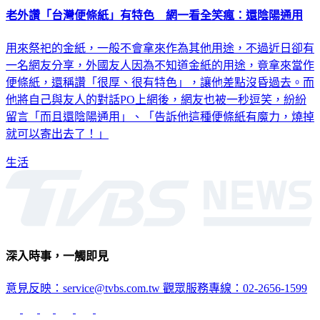
老外讚「台灣便條紙」有特色 網一看全笑瘋：還陰陽通用
用來祭祀的金紙，一般不會拿來作為其他用途，不過近日卻有
一名網友分享，外國友人因為不知道金紙的用途，竟拿來當作
便條紙，還稱讚「很厚、很有特色」，讓他差點沒昏過去。而
他將自己與友人的對話PO上網後，網友也被一秒逗笑，紛紛
留言「而且還陰陽通用」、「告訴他這種便條紙有魔力，燒掉
就可以寄出去了！」
生活
深入時事，一觸即見
意見反映：service@tvbs.com.tw
觀眾服務專線：02-2656-1599