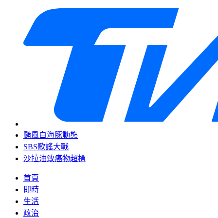
颱風白海豚動態
SBS歌謠大戰
沙拉油致癌物超標
首頁
即時
生活
政治