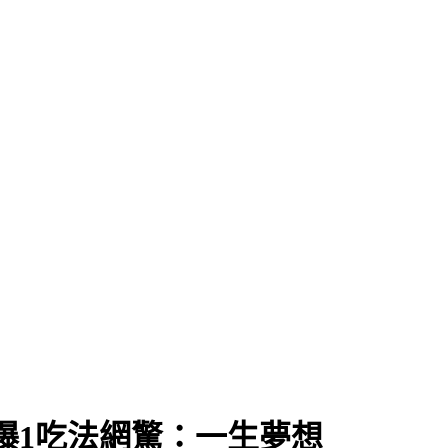
曝1吃法網驚：一生夢想