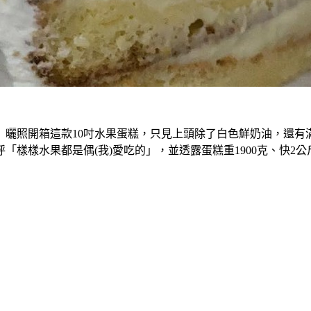
實說」曬照開箱這款10吋水果蛋糕，只見上頭除了白色鮮奶油，
樣樣水果都是偶(我)愛吃的」，並透露蛋糕重1900克、快2