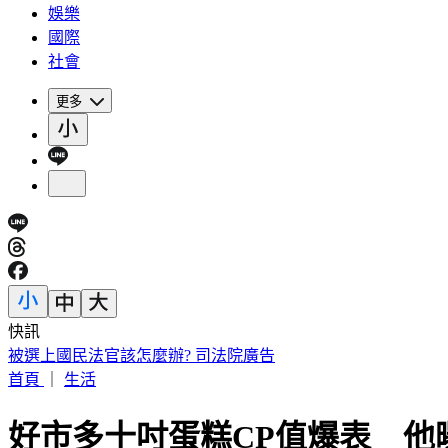
娛樂
國際
社會
更多
快訊
白海豚明逼近家門！「豪雨熱區」曝光 東部高溫36度
首頁
｜
生活
好市多十吋蛋糕CP值爆表 他