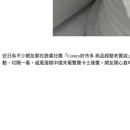
近日有不少網友都在臉書社團「Costco好市多 商品經驗老
動，切開一看，戚風蛋糕中還夾著雙層卡士達醬。網友開心直呼「