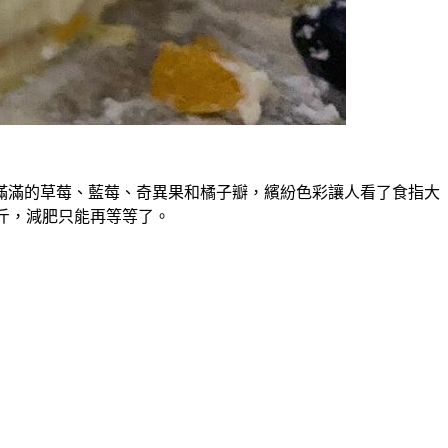
還有滿滿的草莓、藍莓、奇異果和橘子瓣，繽紛色彩讓人看了食指大
公斤，減肥只能再等等了。