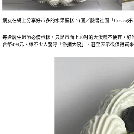
網友在網上分享好市多的水果蛋糕。(圖／臉書社團「Costco好
每逢慶生過節必備蛋糕，只是市面上10吋的大蛋糕不便宜，好吃
台幣499元，讓不少人驚呼「俗擱大碗」，甚至表示很值得買