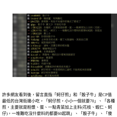
許多網友看到後，留言直指「蚵仔煎」和「骰子牛」是CP值
最低的台灣街邊小吃，「蚵仔煎，小小一個就要70」、「各種
煎，主要就是粉漿、蛋、一點青菜加上主料(花枝、蝦仁、蚵
仔)，一堆難吃沒什麼料的都要60起跳」、「骰子牛」、「傻