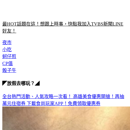
最HOT話題在這！想跟上時事，快點我加入TVBS新聞LINE
好友！
夜市
小吃
蚵仔煎
CP值
骰子牛
◤放假去哪玩？◢
全台熱門活動、人氣攻略一次看！
高雄美食優惠開搶！再抽
萬元住宿券
下載食尚玩家APP！免費領取優惠券