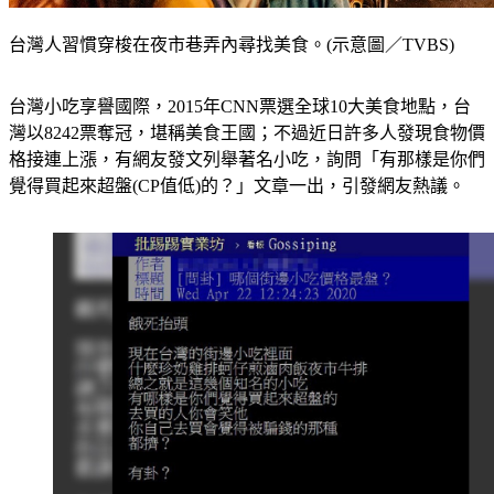
台灣人習慣穿梭在夜市巷弄內尋找美食。(示意圖／TVBS)
台灣小吃享譽國際，2015年CNN票選全球10大美食地點，台
灣以8242票奪冠，堪稱美食王國；不過近日許多人發現食物價
格接連上漲，有網友發文列舉著名小吃，詢問「有那樣是你們
覺得買起來超盤(CP值低)的？」文章一出，引發網友熱議。