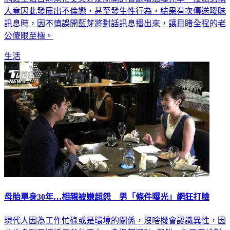
人竟因此發展出不倫戀，甚至發生性行為，結果有次傳送曖昧
訊息時，因不慎誤開藍芽將對話訊息播出來，讓目睹全程的老
公傻眼至極。
生活
母胎單身30年…相親被嫌超怨 男「條件曝光」網狂打臉
現代人因為工作忙碌或是環境的關係，沒啥機會認識異性，因