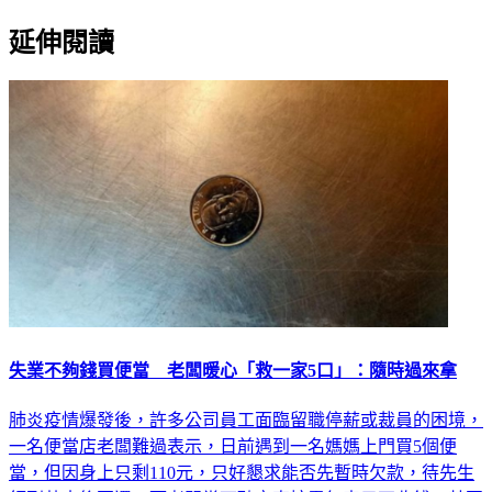
延伸閱讀
失業不夠錢買便當 老闆暖心「救一家5口」：隨時過來拿
肺炎疫情爆發後，許多公司員工面臨留職停薪或裁員的困境，
一名便當店老闆難過表示，日前遇到一名媽媽上門買5個便
當，但因身上只剩110元，只好懇求能否先暫時欠款，待先生