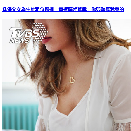
侏儒父女為生計租位擺攤 竟遭驅趕羞辱：你弱勢算我養的