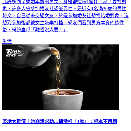
此許多到了適婚年齡的男女，身邊都還缺1個伴。為了要找對
象，許多人會參加婚友社認識異性。最近有1名滿30歲的男性
發文，自己從未交過女友，於是參加婚友社想找結婚對象，沒
想到參加後都被女生嫌棄打槍。網友們看到男方本身的條件
後，紛紛直呼「難怪沒人要！」
生活
茶垢太難清！她崩潰求助…網激推「1物」：根本不用刷