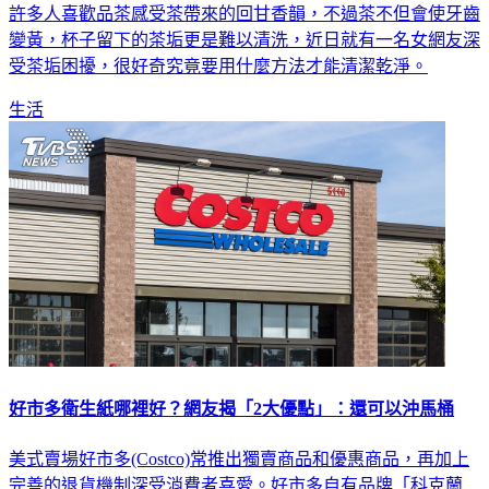
許多人喜歡品茶感受茶帶來的回甘香韻，不過茶不但會使牙齒
變黃，杯子留下的茶垢更是難以清洗，近日就有一名女網友深
受茶垢困擾，很好奇究竟要用什麼方法才能清潔乾淨。
生活
好市多衛生紙哪裡好？網友揭「2大優點」：還可以沖馬桶
美式賣場好市多(Costco)常推出獨賣商品和優惠商品，再加上
完善的退貨機制深受消費者喜愛。好市多自有品牌「科克蘭