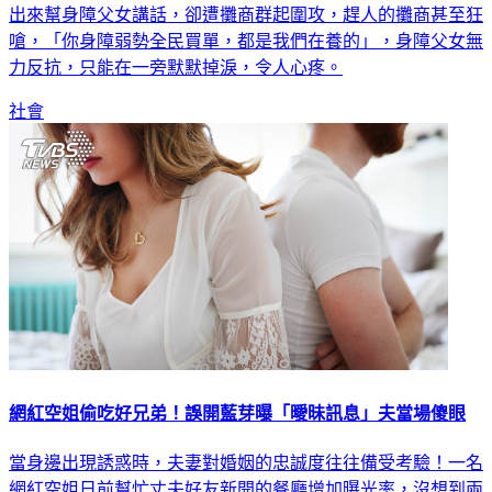
出來幫身障父女講話，卻遭攤商群起圍攻，趕人的攤商甚至狂
嗆，「你身障弱勢全民買單，都是我們在養的」，身障父女無
力反抗，只能在一旁默默掉淚，令人心疼。
社會
網紅空姐偷吃好兄弟！誤開藍芽曝「曖昧訊息」夫當場傻眼
當身邊出現誘惑時，夫妻對婚姻的忠誠度往往備受考驗！一名
網紅空姐日前幫忙丈夫好友新開的餐廳增加曝光率，沒想到兩