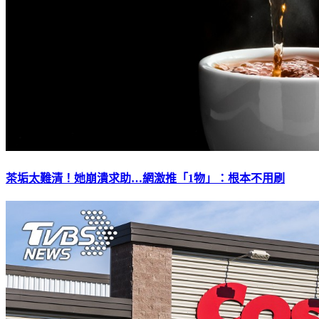
茶垢太難清！她崩潰求助…網激推「1物」：根本不用刷