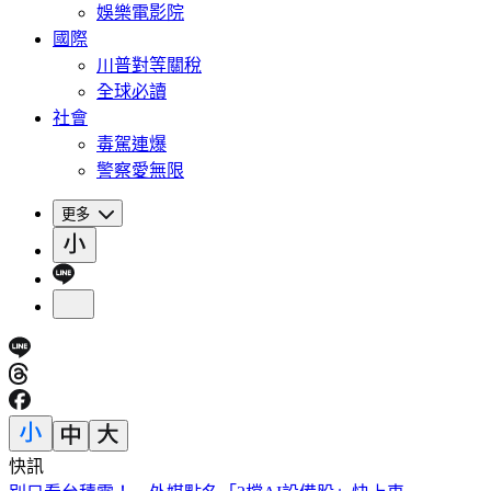
娛樂電影院
國際
川普對等關稅
全球必讀
社會
毒駕連爆
警察愛無限
更多
快訊