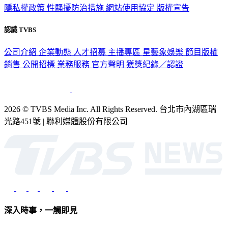
隱私權政策
性騷擾防治措施
網站使用協定
版權宣告
認識 TVBS
公司介紹
企業動態
人才招募
主播專區
星藝象娛樂
節目版權
銷售
公開招標
業務服務
官方聲明
獲獎紀錄／認證
2026 © TVBS Media Inc. All Rights Reserved. 台北市內湖區瑞
光路451號 | 聯利媒體股份有限公司
深入時事，一觸即見