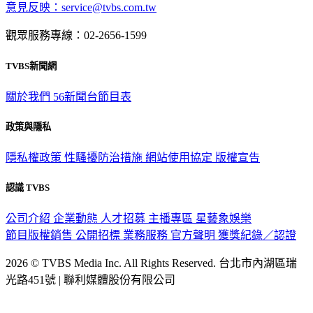
意見反映：service@tvbs.com.tw
觀眾服務專線：02-2656-1599
TVBS新聞網
關於我們
56新聞台節目表
政策與隱私
隱私權政策
性騷擾防治措施
網站使用協定
版權宣告
認識 TVBS
公司介紹
企業動態
人才招募
主播專區
星藝象娛樂
節目版權銷售
公開招標
業務服務
官方聲明
獲獎紀錄／認證
2026 © TVBS Media Inc. All Rights Reserved. 台北市內湖區瑞
光路451號 | 聯利媒體股份有限公司