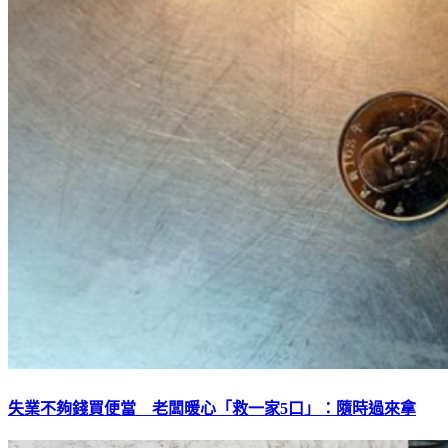
失業不夠錢買便當 老闆暖心「救一家5口」：隨時過來拿