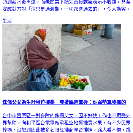
領到薪水後再還，而老闆當下聽完直接霸氣表示不收錢，甚至
安慰對方說「這只是過渡期，一切都會過去的」，令人動容。
生活
侏儒父女為生計租位擺攤 竟遭驅趕羞辱：你弱勢算我養的
台中市豐原區一對身障的侏儒父女，因不好找工作也不願受外
界幫助，向和平區台電電廠承租空地擺攤賣水果，有不少民眾
捧場，沒想到因此被多名眼紅攤商聯合排擠，路人看不慣，跳