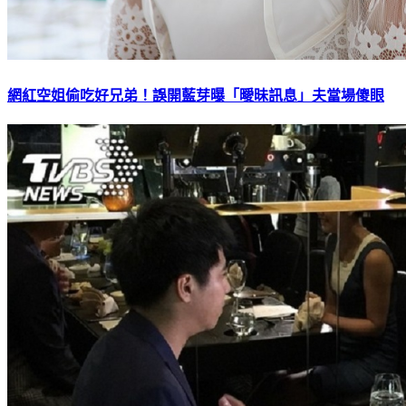
網紅空姐偷吃好兄弟！誤開藍芽曝「曖昧訊息」夫當場傻眼