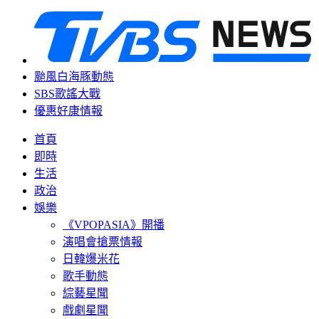
颱風白海豚動態
SBS歌謠大戰
優惠好康情報
首頁
即時
生活
政治
娛樂
《VPOPASIA》開播
演唱會搶票情報
日韓爆米花
歌手動態
綜藝星聞
戲劇星聞