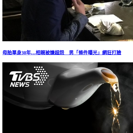
母胎單身30年…相親被嫌超怨 男「條件曝光」網狂打臉