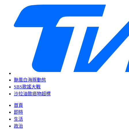
颱風白海豚動態
SBS歌謠大戰
沙拉油致癌物超標
首頁
即時
生活
政治