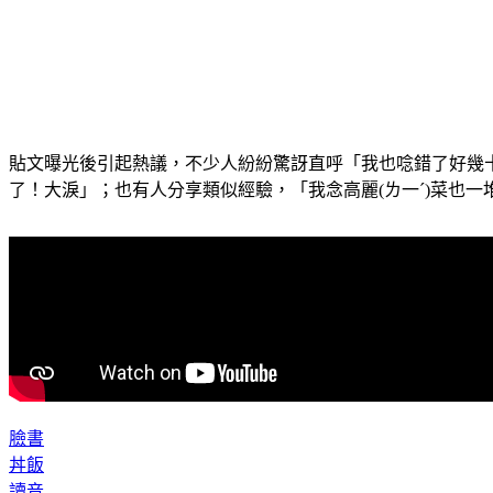
貼文曝光後引起熱議，不少人紛紛驚訝直呼「我也唸錯了好幾
了！大淚」；也有人分享類似經驗，「我念高麗(ㄌ一ˊ)菜也一堆
臉書
丼飯
讀音