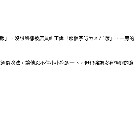
)飯」，沒想到卻被店員糾正說「那個字唸ㄉㄨㄥˋ哦」，一旁的
成通俗唸法，讓他忍不住小小抱怨一下，但也強調沒有怪罪的意