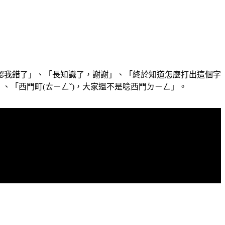
認我錯了」、「長知識了，謝謝」、「終於知道怎麼打出這個字
」、「西門町(ㄊㄧㄥˇ)，大家還不是唸西門ㄉㄧㄥ」。