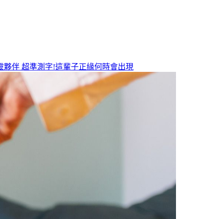
靈夥伴
超準測字!這輩子正緣何時會出現