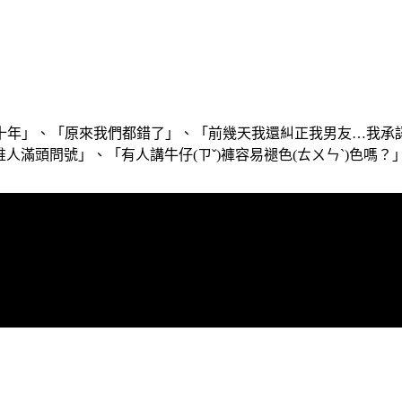
十年」、「原來我們都錯了」、「前幾天我還糾正我男友…我承
人滿頭問號」、「有人講牛仔(ㄗˇ)褲容易褪色(ㄊㄨㄣˋ)色嗎？