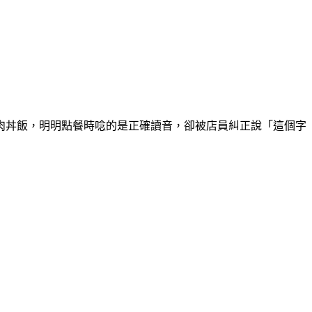
肉丼飯，明明點餐時唸的是正確讀音，卻被店員糾正說「這個字