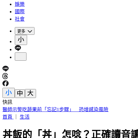
娛樂
國際
社會
更多
快訊
醫師示警吃蔬果前「忘記1步驟」 恐增感染風險
首頁
｜
生活
丼飯的「丼」怎唸？正確讀音