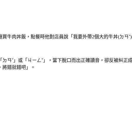
買牛肉丼飯，點餐時他對店員說「我要外帶2個大的牛丼(ㄉㄢˇ
「ㄉㄢˇ」或「ㄐㄧㄥˇ」，當下脫口而出正確讀音，卻反被糾正
，將錯就錯吧」。