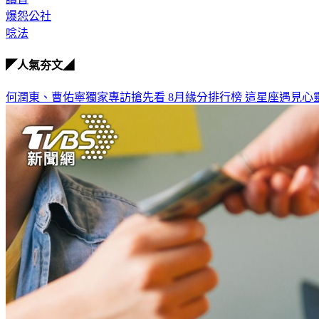
爆怨公社
唸法
◤人氣夯文◢
何潤東、曹佑寧獨家專訪搶先看
8月緣分排行榜 這星座遇見心