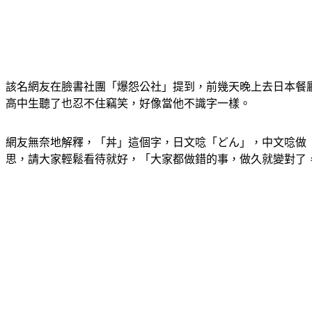
該名網友在臉書社團「爆怨公社」提到，前幾天晚上去日本餐廳
高中生聽了也忍不住竊笑，好像當他不識字一樣。
網友無奈地解釋，「丼」這個字，日文唸「どん」，中文唸做
思，請大家輕鬆看待就好，「大家都做錯的事，做久就變對了