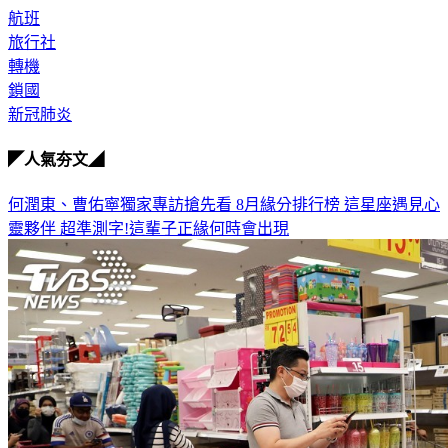
旅行社
轉機
鎖國
新冠肺炎
◤人氣夯文◢
何潤東、曹佑寧獨家專訪搶先看
8月緣分排行榜 這星座遇見心
靈夥伴
超準測字!這輩子正緣何時會出現