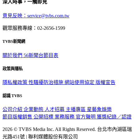
意見反映：service@tvbs.com.tw
觀眾服務專線：02-2656-1599
TVBS新聞網
關於我們
56新聞台節目表
政策與隱私
隱私權政策
性騷擾防治措施
網站使用協定
版權宣告
認識 TVBS
公司介紹
企業動態
人才招募
主播專區
星藝象娛樂
節目版權銷售
公開招標
業務服務
官方聲明
獲獎紀錄／認證
2026 © TVBS Media Inc. All Rights Reserved. 台北市內湖區瑞
光路451號 | 聯利媒體股份有限公司