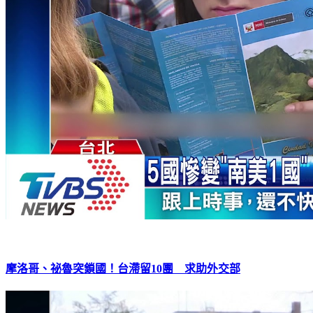
摩洛哥、祕魯突鎖國！台滯留10團 求助外交部