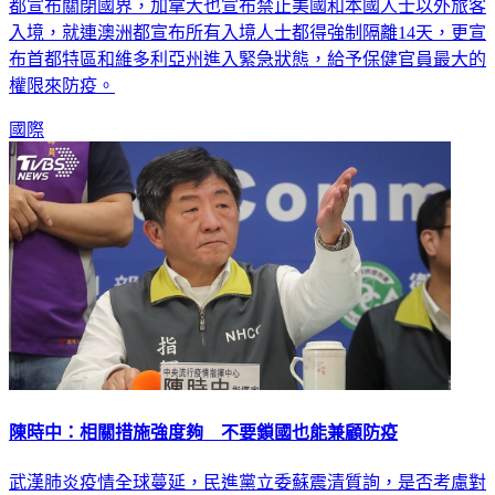
入境，就連澳洲都宣布所有入境人士都得強制隔離14天，更宣
布首都特區和維多利亞州進入緊急狀態，給予保健官員最大的
權限來防疫。
國際
陳時中：相關措施強度夠 不要鎖國也能兼顧防疫
武漢肺炎疫情全球蔓延，民進黨立委蘇震清質詢，是否考慮對
所有入境者，不分國籍強制居家隔離；衛福部長陳時中答覆，