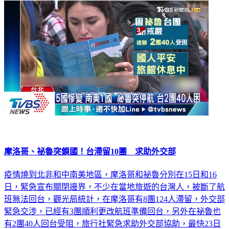
摩洛哥、祕魯突鎖國！台滯留10團 求助外交部
疫情燒到北非和中南美地區，摩洛哥和祕魯分別在15日和16
日，緊急宣布關閉邊界，不少在當地旅遊的台灣人，被斷了航
班無法回台，觀光局統計，在摩洛哥有8團124人滯留，外交部
緊急交涉，已經有3團順利更改航班準備回台，另外在祕魯也
有2團40人回台受阻，旅行社緊急求助外交部協助，最快23日
前能全數回台。