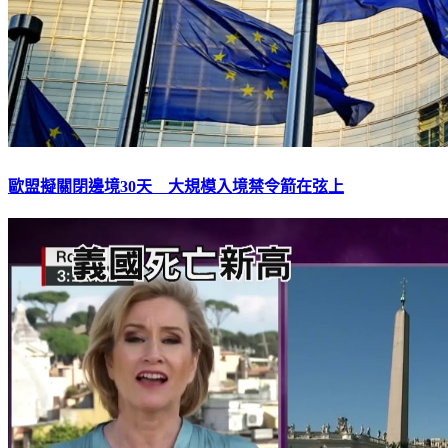
歐盟擬關閉邊境30天 大規模入境禁令箭在弦上