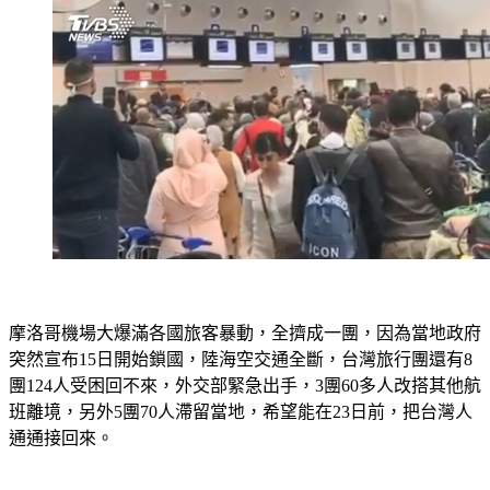
摩洛哥機場大爆滿各國旅客暴動，全擠成一團，因為當地政府
突然宣布15日開始鎖國，陸海空交通全斷，台灣旅行團還有8
團124人受困回不來，外交部緊急出手，3團60多人改搭其他航
班離境，另外5團70人滯留當地，希望能在23日前，把台灣人
通通接回來。