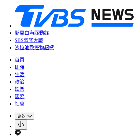
颱風白海豚動態
SBS歌謠大戰
沙拉油致癌物超標
首頁
即時
生活
政治
娛樂
國際
社會
更多