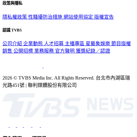
隱私權政策
性騷擾防治措施
網站使用協定
版權宣告
認識 TVBS
公司介紹
企業動態
人才招募
主播專區
星藝象娛樂
節目版權
銷售
公開招標
業務服務
官方聲明
獲獎紀錄／認證
2026 © TVBS Media Inc. All Rights Reserved. 台北市內湖區瑞
光路451號 | 聯利媒體股份有限公司
深入時事，一觸即見