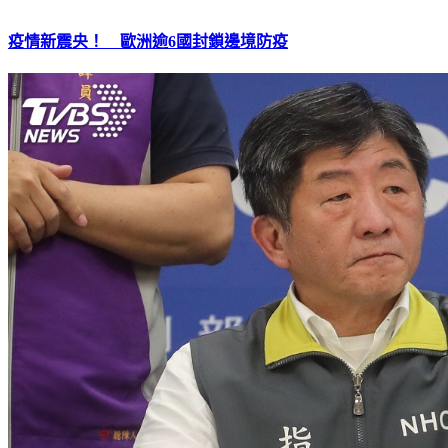
疫情新震央！ 歐洲逾6國封鎖邊境防疫