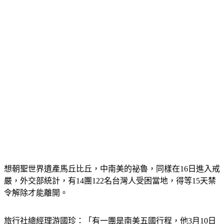
想朝聖世界遺產馬丘比丘，中南美的祕魯，同樣在16日進入戒
嚴，外交部統計，有14團122名台灣人受困當地，得等15天禁
令解除才能離開。
旅行社總經理游國珍：「有一團是南美五國行程，他3月10日
出發，預計4月12日回到台灣，整個行程天數是三十四天，南