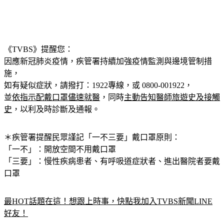
《TVBS》提醒您：
因應新冠肺炎疫情，疾管署持續加強疫情監測與邊境管制措
施，
如有疑似症狀，請撥打：1922專線，或 0800-001922，
並
依指示配戴口罩儘速就醫
，同時
主動告知醫師旅遊史及接觸
史
，以利及時診斷及通報。
＊疾管署提醒民眾謹記
「一不三要」
戴口罩原則：
「一不」：開放空間不用戴口罩
「三要」：慢性疾病患者、有呼吸道症狀者、進出醫院者要戴
口罩
最HOT話題在這！想跟上時事，快點我加入TVBS新聞LINE
好友！
航班