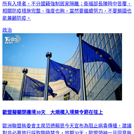
相關防疫措施完整、強度也夠，當然要繼續努力，不要鎖國也
能兼顧防疫。
政治
歐盟擬關閉邊境30天 大規模入境禁令箭在弦上
歐洲聯盟執委會主席范德賴恩今天宣布為阻止病毒傳播，建議
對非必要旅行採取臨時禁令，效期30天，歐盟領袖一旦同意執
行，將是疫情爆發後連動最多國家的大規模入境限令。