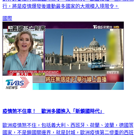
國際
疫情煞不住車！ 歐洲多國進入「新鎖國時代」
歐洲疫情煞不住，包括義大利、西班牙、荷蘭、波蘭，德國等
國家，不是鎖國關邊界，就是封城，歐洲疫情第二慘重的西班
牙，有半數死者來自首都馬德里，現在660萬居民被要求待在