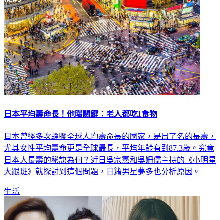
日本平均壽命長！他曝關鍵：老人都吃1食物
日本曾經多次蟬聯全球人均壽命長的國家，是出了名的長壽，
尤其女性平均壽命更是全球最長，平均年齡有到87.3歲。究竟
日本人長壽的秘訣為何？近日吳宗憲和吳姍儒主持的《小明星
大跟班》就探討到這個問題，日籍男星夢多也分析原因。
生活