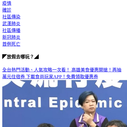
疫情
確診
社區傳染
武漢肺炎
社區傳播
新冠肺炎
首例死亡
◤放假去哪玩？◢
全台熱門活動、人氣攻略一次看！
高雄美食優惠開搶！再抽
萬元住宿券
下載食尚玩家APP！免費領取優惠券