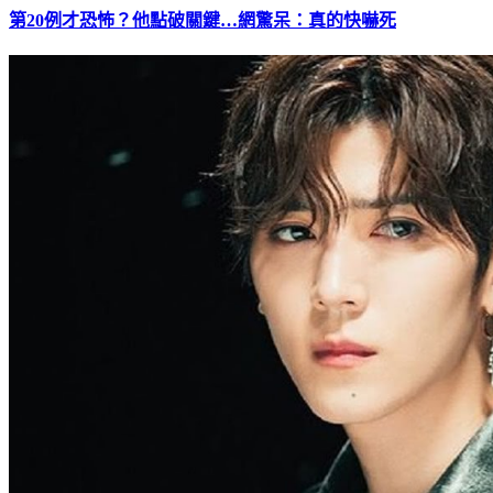
第20例才恐怖？他點破關鍵…網驚呆：真的快嚇死