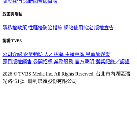
關於我們
56新聞台節目表
政策與隱私
隱私權政策
性騷擾防治措施
網站使用協定
版權宣告
認識 TVBS
公司介紹
企業動態
人才招募
主播專區
星藝象娛樂
節目版權銷售
公開招標
業務服務
官方聲明
獲獎紀錄／認證
2026 © TVBS Media Inc. All Rights Reserved. 台北市內湖區瑞
光路451號 | 聯利媒體股份有限公司