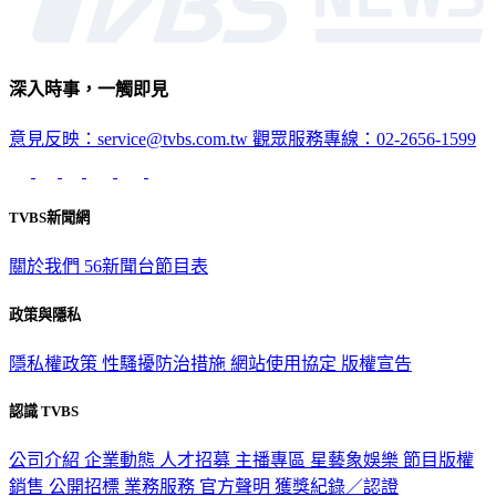
深入時事，一觸即見
意見反映：service@tvbs.com.tw
觀眾服務專線：02-2656-1599
TVBS新聞網
關於我們
56新聞台節目表
政策與隱私
隱私權政策
性騷擾防治措施
網站使用協定
版權宣告
認識 TVBS
公司介紹
企業動態
人才招募
主播專區
星藝象娛樂
節目版權
銷售
公開招標
業務服務
官方聲明
獲獎紀錄／認證