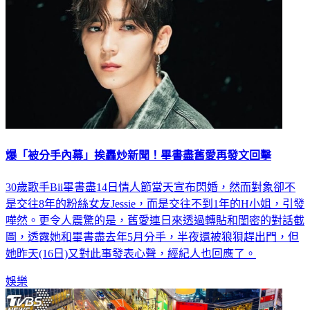
爆「被分手內幕」挨轟炒新聞！畢書盡舊愛再發文回擊
30歲歌手Bii畢書盡14日情人節當天宣布閃婚，然而對象卻不
是交往8年的粉絲女友Jessie，而是交往不到1年的H小姐，引發
嘩然。更令人震驚的是，舊愛連日來透過轉貼和閨密的對話截
圖，透露她和畢書盡去年5月分手，半夜還被狼狽趕出門，但
她昨天(16日)又對此事發表心聲，經紀人也回應了。
娛樂