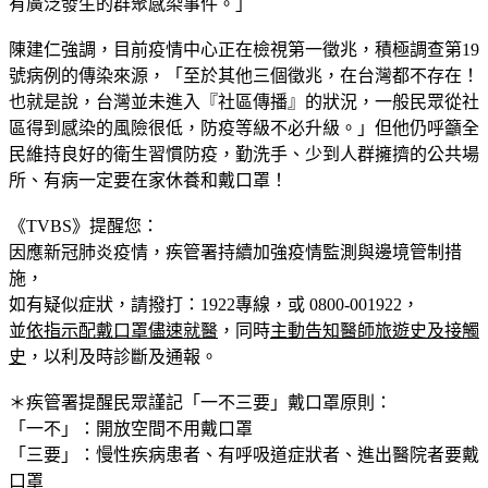
有廣泛發生的群聚感染事件。」
陳建仁強調，
目前疫情中心正在檢視第一徵兆，積極調查第19
號病例的傳染來源，「至於其他三個徵兆，在台灣都不存在！
也就是說，
台灣並未進入『社區傳播』的狀況，一般民眾從社
區得到感染的風險很低，防疫等級不必升級。
」但他仍呼籲全
民維持良好的衛生習慣防疫，勤洗手、少到人群擁擠的公共場
所、有病一定要在家休養和戴口罩！
《TVBS》提醒您：
因應新冠肺炎疫情，疾管署持續加強疫情監測與邊境管制措
施，
如有疑似症狀，請撥打：1922專線，或 0800-001922，
並
依指示配戴口罩儘速就醫
，同時
主動告知醫師旅遊史及接觸
史
，以利及時診斷及通報。
＊疾管署提醒民眾謹記
「一不三要」
戴口罩原則：
「一不」：開放空間不用戴口罩
「三要」：慢性疾病患者、有呼吸道症狀者、進出醫院者要戴
口罩