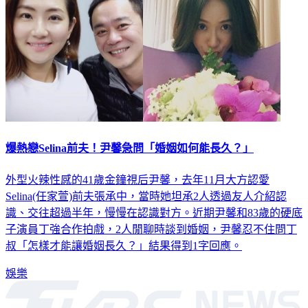
爆熱戀Selina前夫！尹馨急問「婚姻如何能長久？」
外型火辣性感的41歲金鐘視后尹馨，去年11月大方認愛
Selina(任家萱)前夫張承中，當時她坦承2人透過友人介紹認
識、交往超過半年，慢慢在認識對方。近期尹馨和83歲的硬底
子演員丁強合作拍戲，2人閒聊時談到婚姻，尹馨忍不住問丁
叔「怎樣才能讓婚姻長久？」結果得到1字回應。
娛樂