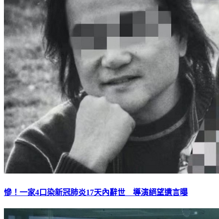
慘！一家4口染新冠肺炎17天內辭世 導演絕望遺言曝