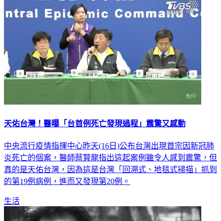
天佑台灣！醫曝「台首例死亡發現過程」震驚又感動
中央流行疫情指揮中心昨天(16日)公布台灣出現首宗因新冠肺
炎死亡的個案，醫師蔡賢龍指出這起案例雖令人感到震驚，但
真的是天佑台灣，因為這是台灣「回溯式、地毯式掃描」抓到
的第19例病例，進而又發現第20例。
生活