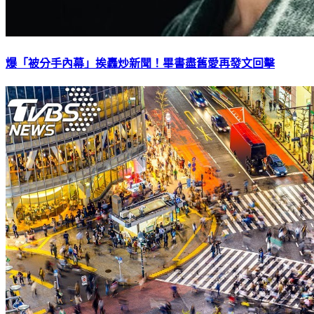
爆「被分手內幕」挨轟炒新聞！畢書盡舊愛再發文回擊