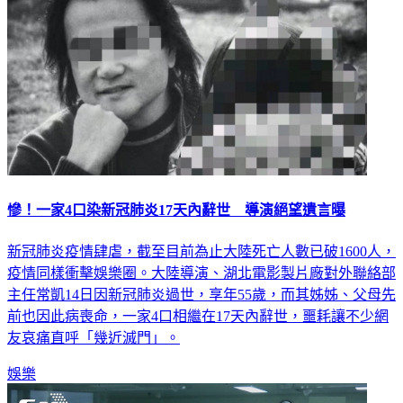
慘！一家4口染新冠肺炎17天內辭世 導演絕望遺言曝
新冠肺炎疫情肆虐，截至目前為止大陸死亡人數已破1600人，
疫情同樣衝擊娛樂圈。大陸導演、湖北電影製片廠對外聯絡部
主任常凱14日因新冠肺炎過世，享年55歲，而其姊姊、父母先
前也因此病喪命，一家4口相繼在17天內辭世，噩耗讓不少網
友哀痛直呼「幾近滅門」。
娛樂