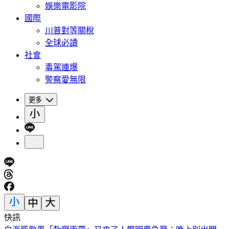
娛樂電影院
國際
川普對等關稅
全球必讀
社會
毒駕連爆
警察愛無限
更多
快訊