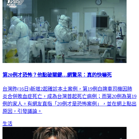
第20例才恐怖？他點破關鍵…網驚呆：真的快嚇死
台灣昨(16日)新增2起確診本土案例，第19例白牌車司機因肺
炎合併敗血症死亡，成為台灣首起死亡病例；而第20例為第19
例的家人。有網友直指「20例才是恐怖案例」，並在網上點出
原因，引發議論。
生活