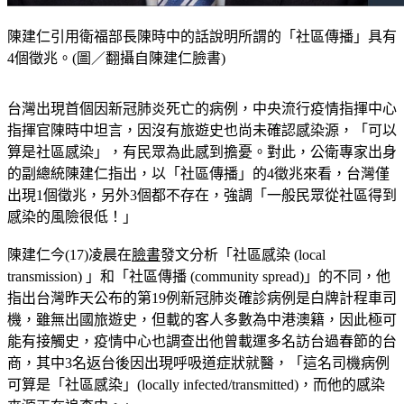
陳建仁引用衛福部長陳時中的話說明所謂的「社區傳播」具有
4個徵兆。(圖／翻攝自陳建仁臉書)
台灣出現首個因新冠肺炎死亡的病例，中央流行疫情指揮中心
指揮官陳時中坦言，因沒有旅遊史也尚未確認感染源，「可以
算是社區感染」，有民眾為此感到擔憂。對此，公衛專家出身
的副總統陳建仁指出，以「社區傳播」的4徵兆來看，台灣僅
出現1個徵兆，另外3個都不存在，強調「一般民眾從社區得到
感染的風險很低！」
陳建仁今(17)凌晨在
臉書
發文分析「社區感染 (local 
transmission) 」和「社區傳播 (community spread)」的不同，他
指出台灣昨天公布的第19例新冠肺炎確診病例是白牌計程車司
機，雖無出國旅遊史，但載的客人多數為中港澳籍，因此極可
能有接觸史，疫情中心也調查出他曾載運多名訪台過春節的台
商，其中3名返台後因出現呼吸道症狀就醫，「
這名司機病例
可算是「社區感染」(locally infected/transmitted)，而他的感染