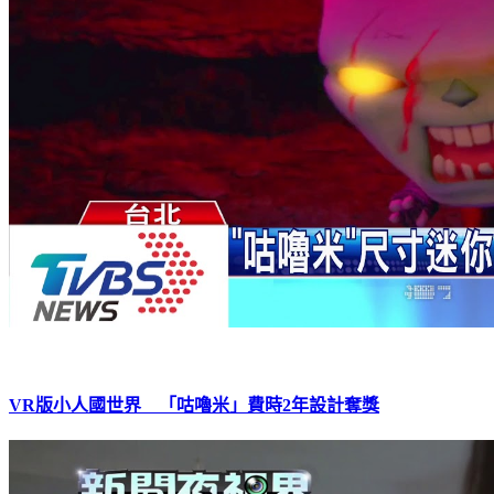
VR版小人國世界 「咕嚕米」費時2年設計奪獎