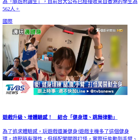
為「隨班附讀生」，目前台大公布已經接收來自香港的學生為
562人。
國際
遊戲升級、增體驗感！ 結合「健身環、跳舞律動」
為了追求體驗感，玩遊戲還兼健身!遊戲主機多了這個健身
環，擠壓時有彈性，但搭配闖關跟打怪，實際玩能動到手臂、