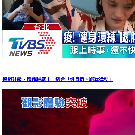
遊戲升級、增體驗感！ 結合「健身環、跳舞律動」