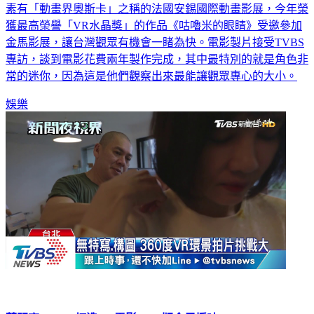
素有「動畫界奧斯卡」之稱的法國安錫國際動畫影展，今年榮
獲最高榮譽「VR水晶獎」的作品《咕嚕米的眼睛》受邀參加
金馬影展，讓台灣觀眾有機會一睹為快。電影製片接受TVBS
專訪，談到電影花費兩年製作完成，其中最特別的就是角色非
常的迷你，因為這是他們觀察出來最能讓觀眾專心的大小。
娛樂