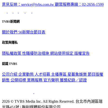
意見反映：service@tvbs.com.tw
觀眾服務專線：02-2656-1599
TVBS新聞網
關於我們
56新聞台節目表
政策與隱私
隱私權政策
性騷擾防治措施
網站使用協定
版權宣告
認識 TVBS
公司介紹
企業動態
人才招募
主播專區
星藝象娛樂
節目版權
銷售
公開招標
業務服務
官方聲明
獲獎紀錄／認證
2026 © TVBS Media Inc. All Rights Reserved. 台北市內湖區瑞
光路451號 | 聯利媒體股份有限公司