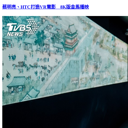
蔡明亮、HTC打造VR電影 8K版金馬播映