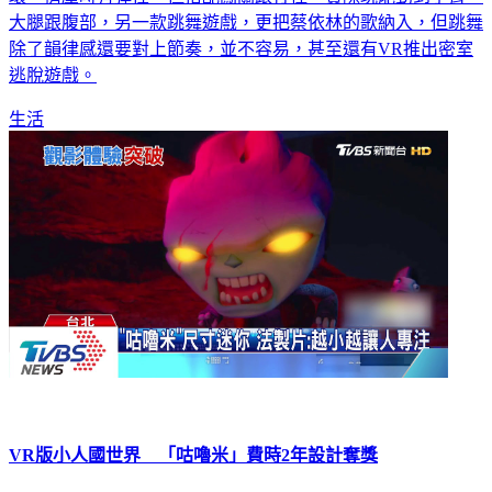
大腿跟腹部，另一款跳舞遊戲，更把蔡依林的歌納入，但跳舞
除了韻律感還要對上節奏，並不容易，甚至還有VR推出密室
逃脫遊戲。
生活
VR版小人國世界 「咕嚕米」費時2年設計奪獎