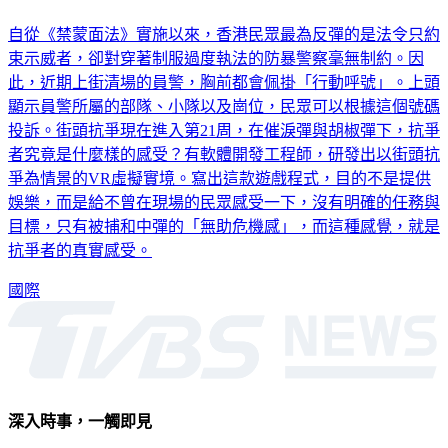
自從《禁蒙面法》實施以來，香港民眾最為反彈的是法令只約
束示威者，卻對穿著制服過度執法的防暴警察毫無制約。因
此，近期上街清場的員警，胸前都會佩掛「行動呼號」。上頭
顯示員警所屬的部隊、小隊以及崗位，民眾可以根據這個號碼
投訴。街頭抗爭現在進入第21周，在催淚彈與胡椒彈下，抗爭
者究竟是什麼樣的感受？有軟體開發工程師，研發出以街頭抗
爭為情景的VR虛擬實境。寫出這款遊戲程式，目的不是提供
娛樂，而是給不曾在現場的民眾感受一下，沒有明確的任務與
目標，只有被捕和中彈的「無助危機感」，而這種感覺，就是
抗爭者的真實感受。
國際
深入時事，一觸即見