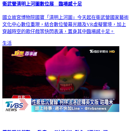
衛武營清明上河圖數位展 臨場感十足
國立故宮博物院國寶「清明上河圖」今天起在衛武營國家藝術
文化中心數位重現，結合數位螢幕光牆及VR虛擬實境，加上
穿越時空的歌仔戲等快閃表演，置身其中臨場感十足。
生活