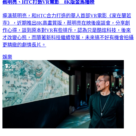
蔡明亮、HTC打造VR電影 8K版金馬播映
導演蔡明亮，和HTC合力打造的華人首部VR電影《家在蘭若
寺》，近期推出8K高畫質版，蔡明亮在映後座談會，分享創
作心得，談到原本對VR有些排斥，認為只是酷炫科技，後來
才改變心態，而隨著新科技繼續發展，未來搞不好有機會拍攝
更精緻的劇情長片。
娛樂