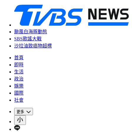
颱風白海豚動態
SBS歌謠大戰
沙拉油致癌物超標
首頁
即時
生活
政治
娛樂
國際
社會
更多