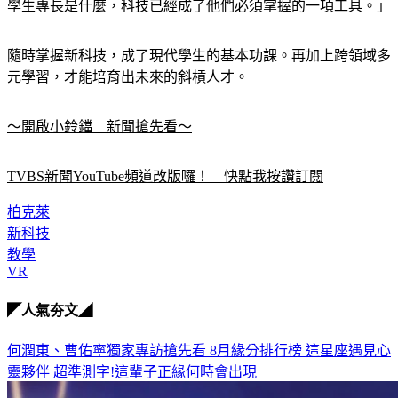
學生專長是什麼，科技已經成了他們必須掌握的一項工具。」
隨時掌握新科技，成了現代學生的基本功課。再加上跨領域多
元學習，才能培育出未來的斜槓人才。
～開啟小鈴鐺　新聞搶先看～
TVBS新聞YouTube頻道改版囉！　快點我按讚訂閱
柏克萊
新科技
教學
VR
◤人氣夯文◢
何潤東、曹佑寧獨家專訪搶先看
8月緣分排行榜 這星座遇見心
靈夥伴
超準測字!這輩子正緣何時會出現