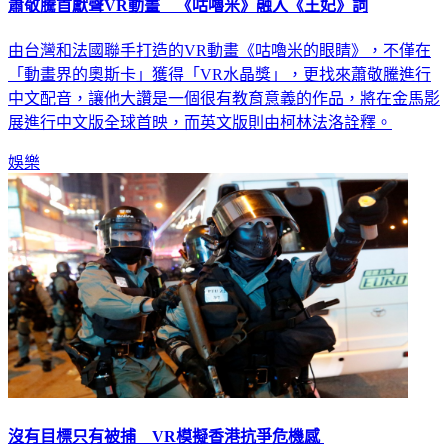
蕭敬騰首獻聲VR動畫 《咕嚕米》融入《王妃》詞
由台灣和法國聯手打造的VR動畫《咕嚕米的眼睛》，不僅在
「動畫界的奧斯卡」獲得「VR水晶獎」，更找來蕭敬騰進行
中文配音，讓他大讚是一個很有教育意義的作品，將在金馬影
展進行中文版全球首映，而英文版則由柯林法洛詮釋。
娛樂
沒有目標只有被捕 VR模擬香港抗爭危機感