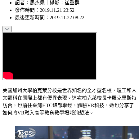
記者
：
馬杰堯
｜
攝影
：
崔重群
發佈時間：
2019.11.21 23:52
最後更新時間：
2019.11.22 08:22
美國加州大學柏克萊分校是世界知名的全才型名校，理工和人
文類科在國際上都有優異表現。這次柏克萊校長卡羅克里斯特
訪台，也前往臺灣HTC總部取經，體驗VR科技，她也分享了
如何將VR融入高等教育教學場域的想法。