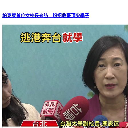
柏克萊首位女校長來訪 盼招收臺頂尖學子