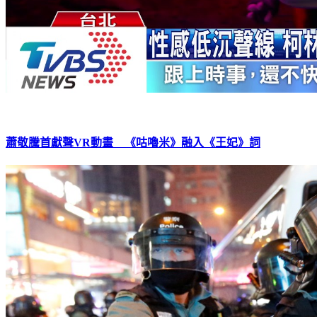
蕭敬騰首獻聲VR動畫 《咕嚕米》融入《王妃》詞