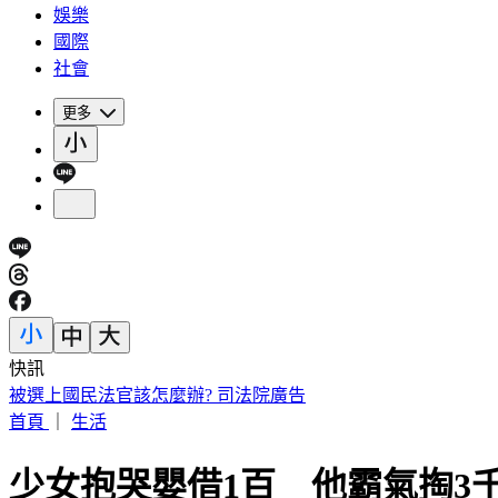
娛樂
國際
社會
更多
快訊
失聯5個月！6旬男新竹山區人車墜谷 被發現已成白骨遺骸
首頁
｜
生活
少女抱哭嬰借1百 他霸氣掏3