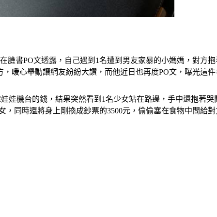
在臉書PO文透露，自己遇到1名遭到男友家暴的小媽媽，對方抱
對方，暖心舉動讓網友紛紛大讚，而他近日也再度PO文，曝光這
完娃娃機台的錢，結果突然看到1名少女站在路邊，手中還抱著哭
女，同時還將身上剛換成鈔票的3500元，偷偷塞在食物中間給對