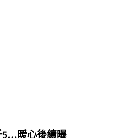
千5…暖心後續曝