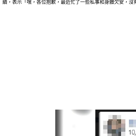
續，表示「嘿，各位抱歉，最近忙了一些私事和身體欠安，沒