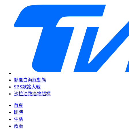
颱風白海豚動態
SBS歌謠大戰
沙拉油致癌物超標
首頁
即時
生活
政治