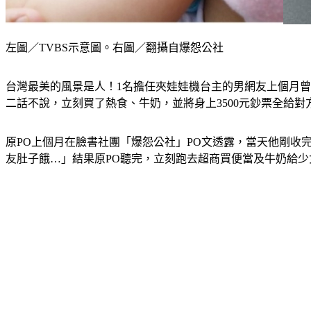
左圖／TVBS示意圖。右圖／翻攝自爆怨公社
台灣最美的風景是人！1名擔任夾娃娃機台主的男網友上個月曾
二話不說，立刻買了熱食、牛奶，並將身上3500元鈔票全給
原PO上個月在臉書社團「爆怨公社」PO文透露，當天他剛收
友肚子餓…」結果原PO聽完，立刻跑去超商買便當及牛奶給少