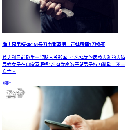
慟！惡男持30CM長刀血濺酒吧 正妹遭捅7刀慘死
義大利日前發生一起駭人兇殺案。1名24歲旅居義大利的大陸
周姓女子在自家酒吧遭1名34歲摩洛哥籍男子持刀亂砍，不幸
身亡。
國際