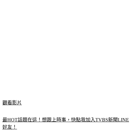
觀看影片
最HOT話題在這！想跟上時事，快點我加入TVBS新聞LINE
好友！