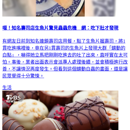
噁！知名壽司店生魚片驚見蟲蟲危機 網：吃下肚才發現
有網友日前到知名連鎖壽司店用餐，點了生魚片握壽司，將1
貫吃進嘴裡後，竟在另1貫壽司的生魚片上發現大群「蠕動的
白點」，嚇得她立馬把剛剛吃進去的吐了出來，直呼實在太可
怕。事後，業者出面表示會派專人處理後續，並會積極進行改
善，不讓情況再度發生。但看到這個蠕動白蟲的畫面，還是讓
民眾覺得十分驚悚。
生活