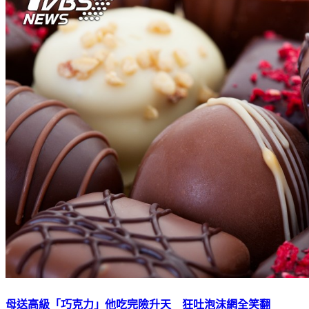
母送高級「巧克力」他吃完險升天 狂吐泡沫網全笑翻