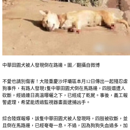
中華田園犬被人發現倒在路邊。圖／翻攝自微博
不愛也請別傷害！大陸重慶沙坪壩區本月12日傳出一起殘忍虐
狗事件，有路人發現1隻中華田園犬倒在馬路邊，四肢還遭人
砍斷，經過連日高溫曝曬之下，已經成了乾屍。事後，義工報
警處理，希望能透過監視器畫面逮捕凶手。
綜合陸媒報導，該隻中華田園犬被人發現時，四肢被砍斷，並
且倒在馬路邊，已經奄奄一息。不過，因為狗狗失血過多，加