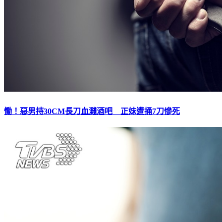
慟！惡男持30CM長刀血濺酒吧 正妹遭捅7刀慘死