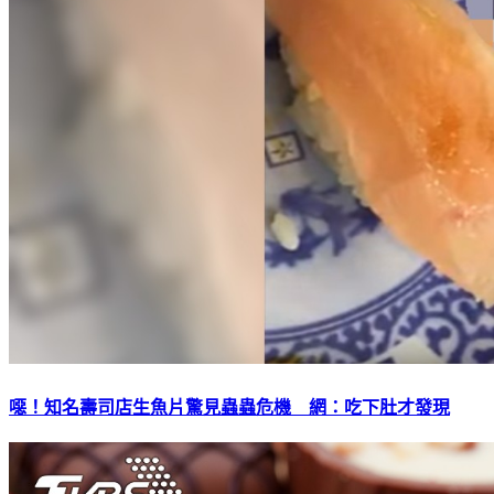
噁！知名壽司店生魚片驚見蟲蟲危機 網：吃下肚才發現