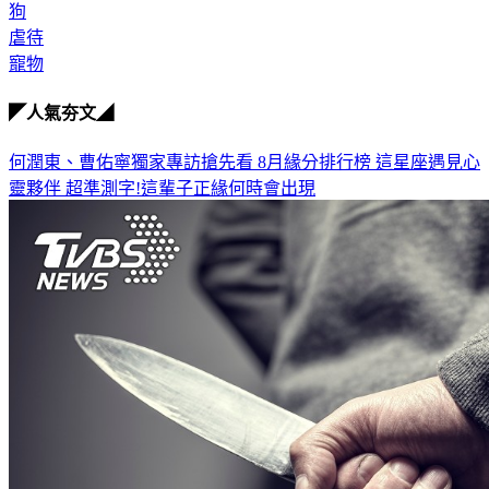
狗
虐待
寵物
◤人氣夯文◢
何潤東、曹佑寧獨家專訪搶先看
8月緣分排行榜 這星座遇見心
靈夥伴
超準測字!這輩子正緣何時會出現