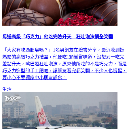
母送高級「巧克力」他吃完險升天 狂吐泡沫網全笑翻
「大家有吃過肥皂嗎？」1名男網友在臉書分享，最近收到媽
媽給的高級巧克力禮盒，他便吃1顆嘗嘗味道，沒想到一吃完
差點升天，嘴巴還狂吐泡沫，原來他所吃的不是巧克力，而是
巧克力造型的手工肥皂，讓網友看完都笑翻，不少人也提醒，
要小心不要讓家中小朋友誤食。
生活