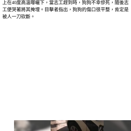
上在40度高溫曝曬下，當志工趕到時，狗狗不幸慘死，隨後志
工便哭著將其掩埋。目擊者指出，狗狗的傷口很平整，肯定是
被人一刀砍斷。