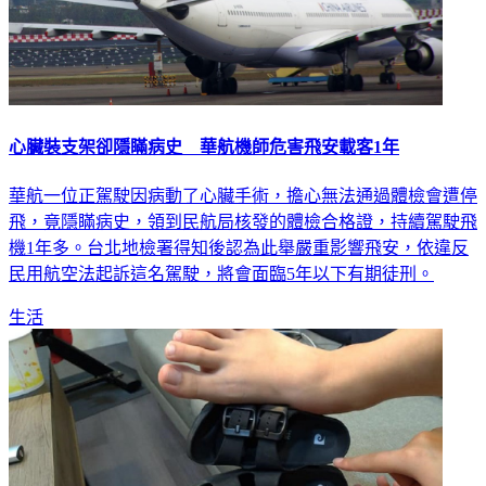
心臟裝支架卻隱瞞病史 華航機師危害飛安載客1年
華航一位正駕駛因病動了心臟手術，擔心無法通過體檢會遭停
飛，竟隱瞞病史，領到民航局核發的體檢合格證，持續駕駛飛
機1年多。台北地檢署得知後認為此舉嚴重影響飛安，依違反
民用航空法起訴這名駕駛，將會面臨5年以下有期徒刑。
生活