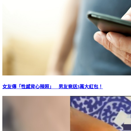
女友傳「性感背心辣照」 男友竟送3萬大紅包！