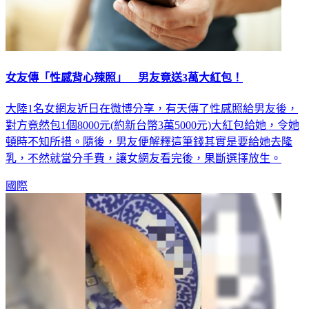
女友傳「性感背心辣照」 男友竟送3萬大紅包！
大陸1名女網友近日在微博分享，有天傳了性感照給男友後，
對方竟然包1個8000元(約新台幣3萬5000元)大紅包給她，令她
頓時不知所措。隨後，男友便解釋這筆錢其實是要給她去隆
乳，不然就當分手費，讓女網友看完後，果斷選擇放生。
國際