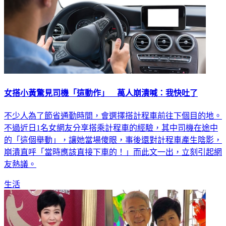
女搭小黃驚見司機「這動作」 萬人崩潰喊：我快吐了
不少人為了節省通勤時間，會選擇搭計程車前往下個目的地。
不過近日1名女網友分享搭乘計程車的經驗，其中司機在途中
的「這個舉動」，讓她當場傻眼，事後還對計程車產生陰影，
崩潰直呼「當時應該直接下車的！」而此文一出，立刻引起網
友熱議。
生活