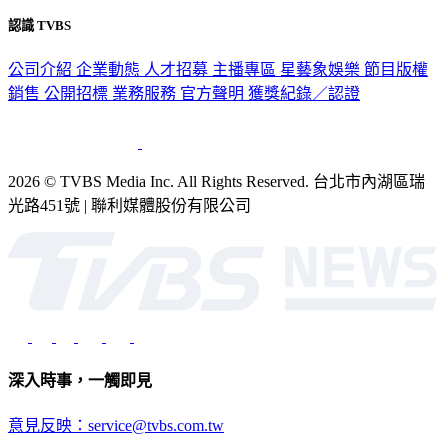
認識 TVBS
公司介紹
企業動態
人才招募
主播專區
星藝象娛樂
節目版權
銷售
公開招標
業務服務
官方聲明
獲獎紀錄／認證
2026 © TVBS Media Inc. All Rights Reserved. 台北市內湖區瑞
光路451號 | 聯利媒體股份有限公司
深入時事，一觸即見
意見反映：service@tvbs.com.tw