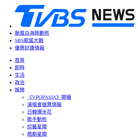
颱風白海豚動態
SBS歌謠大戰
優惠好康情報
首頁
即時
生活
政治
娛樂
《VPOPASIA》開播
演唱會搶票情報
日韓爆米花
歌手動態
綜藝星聞
戲劇星聞