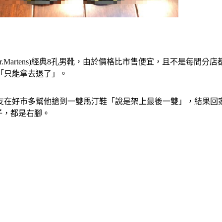
(Dr.Martens)經典8孔男靴，由於價格比市售便宜，且不是
「只能拿去退了」。
文，朋友在好市多幫他搶到一雙馬汀鞋「說是架上最後一雙」，結果
子，都是右腳。