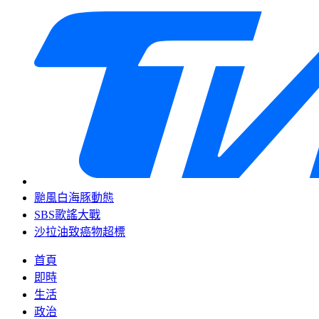
颱風白海豚動態
SBS歌謠大戰
沙拉油致癌物超標
首頁
即時
生活
政治