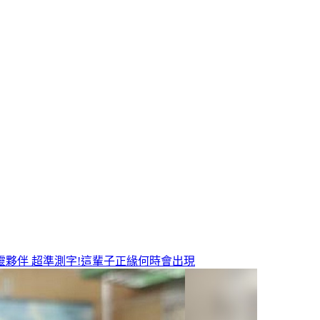
靈夥伴
超準測字!這輩子正緣何時會出現