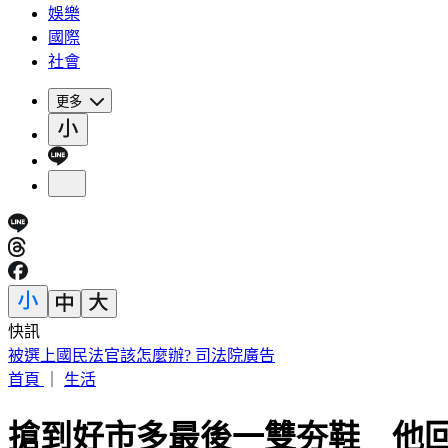
娛樂
國際
社會
更多
快訊
注意！淡江大橋首納入漢光演習「今晚8時起封橋」 交管一
首頁
｜
生活
搶到好市多最後一雙夯鞋 他