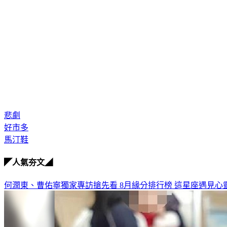
悲劇
好市多
馬汀鞋
◤人氣夯文◢
何潤東、曹佑寧獨家專訪搶先看
8月緣分排行榜 這星座遇見心