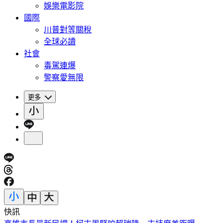
娛樂電影院
國際
川普對等關稅
全球必讀
社會
毒駕連爆
警察愛無限
更多
快訊