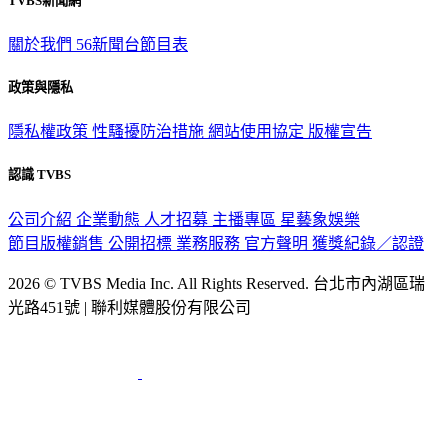
TVBS新聞網
關於我們
56新聞台節目表
政策與隱私
隱私權政策
性騷擾防治措施
網站使用協定
版權宣告
認識 TVBS
公司介紹
企業動態
人才招募
主播專區
星藝象娛樂
節目版權銷售
公開招標
業務服務
官方聲明
獲獎紀錄／認證
2026 © TVBS Media Inc. All Rights Reserved. 台北市內湖區瑞
光路451號 | 聯利媒體股份有限公司