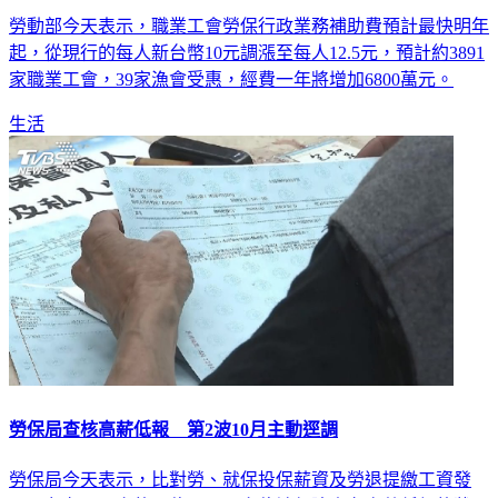
職業工會代辦勞保 預計108年補助提高2.5元
勞動部今天表示，職業工會勞保行政業務補助費預計最快明年
起，從現行的每人新台幣10元調漲至每人12.5元，預計約3891
家職業工會，39家漁會受惠，經費一年將增加6800萬元。
生活
勞保局查核高薪低報 第2波10月主動逕調