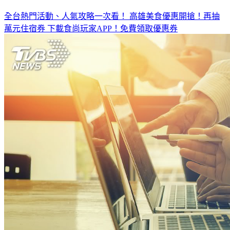
◤放假去哪玩？◢
全台熱門活動、人氣攻略一次看！
高雄美食優惠開搶！再抽
萬元住宿券
下載食尚玩家APP！免費領取優惠券