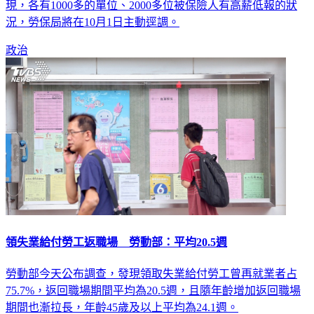
勞保局今天表示，比對勞、就保投保薪資及勞退提繳工資發
現，各有1000多的單位、2000多位被保險人有高薪低報的狀
況，勞保局將在10月1日主動逕調。
政治
領失業給付勞工返職場 勞動部：平均20.5週
勞動部今天公布調查，發現領取失業給付勞工曾再就業者占
75.7%，返回職場期間平均為20.5週，且隨年齡增加返回職場