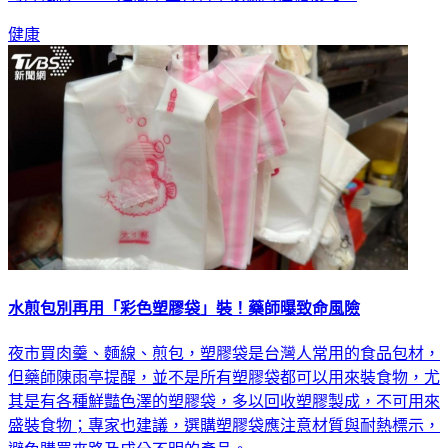
可降低約18%，是簡單且有科學依據的控糖技巧。
健康
水煎包別再用「彩色塑膠袋」裝！藥師曝致命風險
夜市買肉羹、麵線、煎包，塑膠袋是台灣人常用的食品包材，
但藥師陳雨亭提醒，並不是所有塑膠袋都可以用來裝食物，尤
其是有各種鮮豔色澤的塑膠袋，多以回收塑膠製成，不可用來