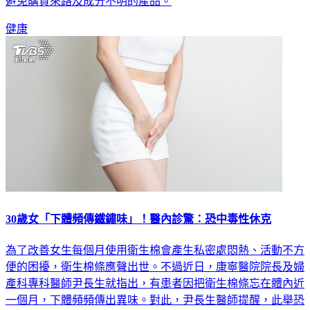
盛裝食物；專家也建議，選購塑膠袋應注意材質與耐熱標示，
避免購買來路及成分不明的產品。
健康
30歲女「下體頻傳鐵鏽味」！醫內診驚：恐中毒性休克
為了改善女生每個月使用衛生棉會產生私密處悶熱、活動不方
便的困擾，衛生棉條應聲出世。不過近日，康寧醫院院長及婦
產科專科醫師尹長生就指出，有患者因把衛生棉條忘在體內近