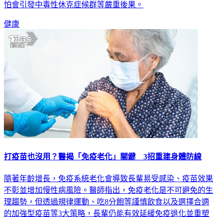
一個月，下體頻頻傳出異味。對此，尹長生醫師提醒，此舉恐
怕會引發中毒性休克症候群等嚴重後果。
健康
打疫苗也沒用？醫揭「免疫老化」關鍵 3招重建身體防線
隨著年齡增長，免疫系統老化會導致長輩易受感染、疫苗效果
不彰並增加慢性病風險。醫師指出，免疫老化是不可避免的生
理趨勢，但透過規律運動、吃8分飽等謹慎飲食以及選擇合適