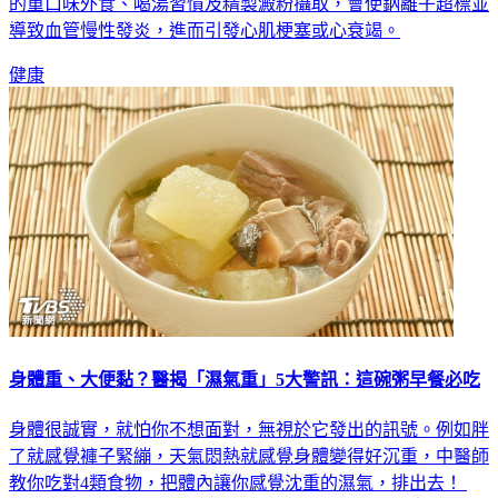
鈉、水果不足及全穀類不足被列為三大核心風險。亞洲人常見
的重口味外食、喝湯習慣及精製澱粉攝取，會使鈉離子超標並
導致血管慢性發炎，進而引發心肌梗塞或心衰竭。
健康
身體重、大便黏？醫揭「濕氣重」5大警訊：這碗粥早餐必吃
身體很誠實，就怕你不想面對，無視於它發出的訊號。例如胖
了就感覺褲子緊繃，天氣悶熱就感覺身體變得好沉重，中醫師