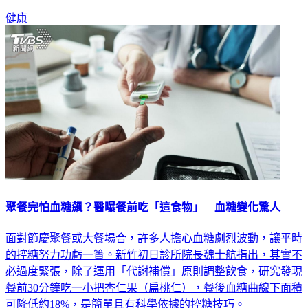
教你吃對4類食物，把體內讓你感覺沈重的濕氣，排出去！
健康
聚餐完怕血糖飆？醫曝餐前吃「這食物」 血糖變化驚人
面對節慶聚餐或大餐場合，許多人擔心血糖劇烈波動，讓平時
的控糖努力功虧一簣。新竹初日診所院長魏士航指出，其實不
必過度緊張，除了運用「代謝補償」原則調整飲食，研究發現
餐前30分鐘吃一小把杏仁果（扁桃仁），餐後血糖曲線下面積