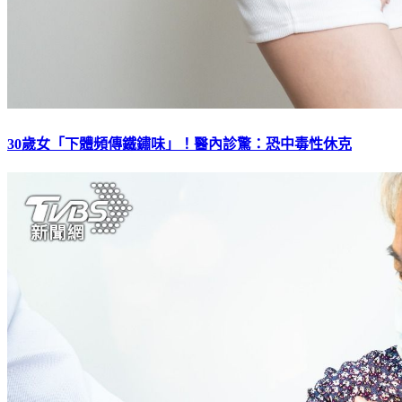
30歲女「下體頻傳鐵鏽味」！醫內診驚：恐中毒性休克