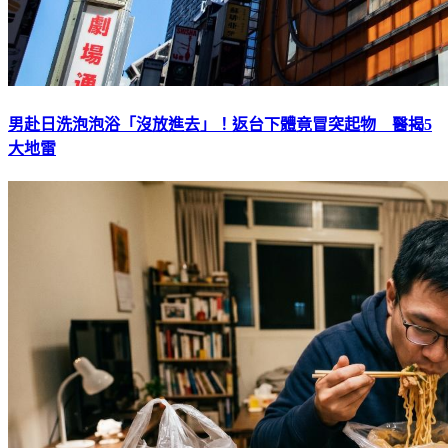
男赴日洗泡泡浴「沒放進去」！返台下體竟冒突起物 醫揭5
大地雷