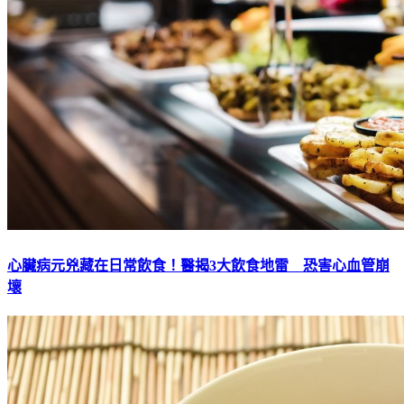
心臟病元兇藏在日常飲食！醫揭3大飲食地雷 恐害心血管崩
壞