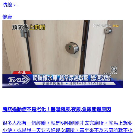
的加強型疫苗等3大策略，長輩仍能有效延緩免疫退化並重塑
防線。
健康
膀胱過動症不是老化！醫曝頻尿.夜尿.急尿關鍵原因
很多人都有一個經驗，就是明明剛剛才去完廁所，就馬上想要