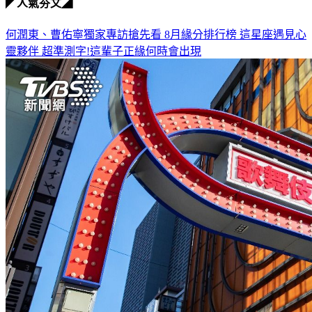
◤人氣夯文◢
何潤東、曹佑寧獨家專訪搶先看
8月緣分排行榜 這星座遇見心
靈夥伴
超準測字!這輩子正緣何時會出現