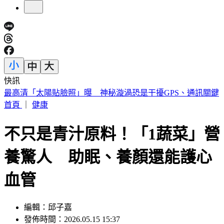
快訊
陳佩琪曝柯文哲生日心聲 監控腳環換手環沒不同：羞辱性更
強
首頁
｜
健康
不只是青汁原料！「1蔬菜」營
養驚人 助眠、養顏還能護心
血管
編輯：邱子嘉