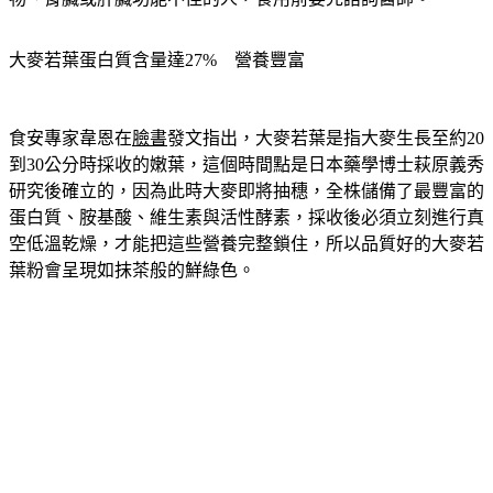
物、腎臟或肝臟功能不佳的人，食用前要先諮詢醫師。
大麥若葉蛋白質含量達27%　營養豐富
食安專家韋恩在
臉書
發文指出，大麥若葉是指大麥生長至約20
到30公分時採收的嫩葉，這個時間點是日本藥學博士萩原義秀
研究後確立的，因為此時大麥即將抽穗，全株儲備了最豐富的
蛋白質、胺基酸、維生素與活性酵素，採收後必須立刻進行真
空低溫乾燥，才能把這些營養完整鎖住，所以品質好的大麥若
葉粉會呈現如抹茶般的鮮綠色。