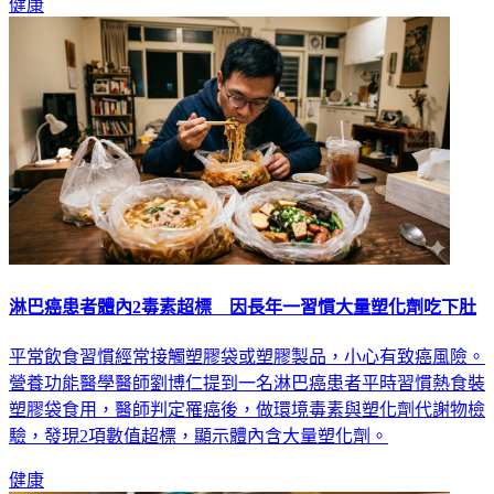
健康
淋巴癌患者體內2毒素超標 因長年一習慣大量塑化劑吃下肚
平常飲食習慣經常接觸塑膠袋或塑膠製品，小心有致癌風險。
營養功能醫學醫師劉博仁提到一名淋巴癌患者平時習慣熱食裝
塑膠袋食用，醫師判定罹癌後，做環境毒素與塑化劑代謝物檢
驗，發現2項數值超標，顯示體內含大量塑化劑。