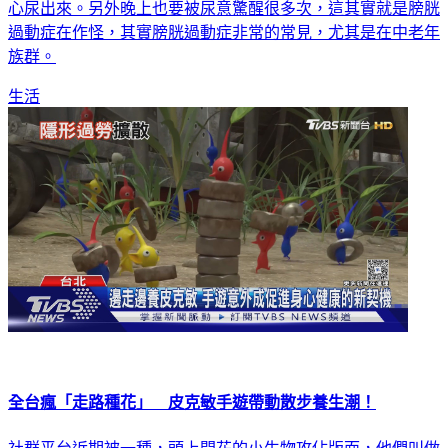
小便，或是說一天要去好幾次廁所，甚至來不及去廁所就不小
心尿出來。另外晚上也要被尿意驚醒很多次，這其實就是膀胱
過動症在作怪，其實膀胱過動症非常的常見，尤其是在中老年
族群。
生活
全台瘋「走路種花」 皮克敏手遊帶動散步養生潮！