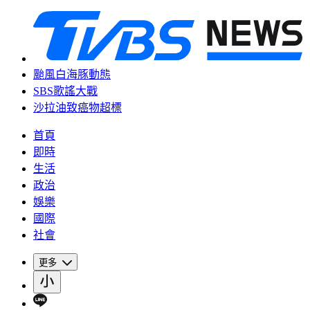
颱風白海豚動態
SBS歌謠大戰
沙拉油致癌物超標
首頁
即時
生活
政治
娛樂
國際
社會
更多