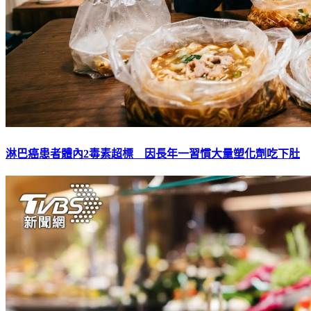
淋巴癌患者體內2毒素超標 因長年一習慣大量塑化劑吃下肚