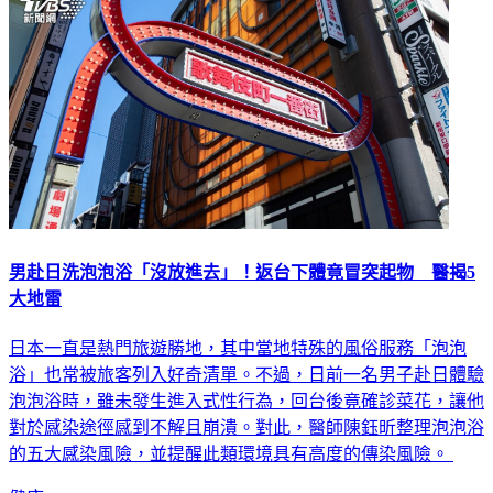
男赴日洗泡泡浴「沒放進去」！返台下體竟冒突起物 醫揭5
大地雷
日本一直是熱門旅遊勝地，其中當地特殊的風俗服務「泡泡
浴」也常被旅客列入好奇清單。不過，日前一名男子赴日體驗
泡泡浴時，雖未發生進入式性行為，回台後竟確診菜花，讓他
對於感染途徑感到不解且崩潰。對此，醫師陳鈺昕整理泡泡浴
的五大感染風險，並提醒此類環境具有高度的傳染風險。