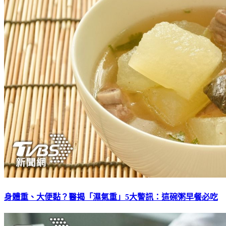
身體重、大便黏？醫揭「濕氣重」5大警訊：這碗粥早餐必吃