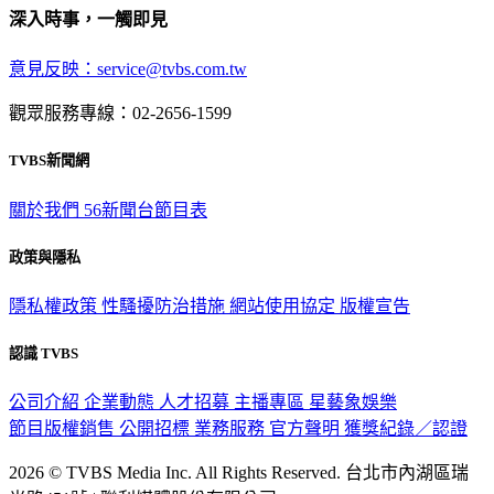
深入時事，一觸即見
意見反映：service@tvbs.com.tw
觀眾服務專線：02-2656-1599
TVBS新聞網
關於我們
56新聞台節目表
政策與隱私
隱私權政策
性騷擾防治措施
網站使用協定
版權宣告
認識 TVBS
公司介紹
企業動態
人才招募
主播專區
星藝象娛樂
節目版權銷售
公開招標
業務服務
官方聲明
獲獎紀錄／認證