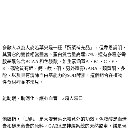
多數人以為大麥若葉只是一種「蔬菜補充品」，但韋恩說明，
其實它的營養相當豐富。蛋白質含量高達27%，還有多種必需
胺基酸包含BCAA 和色胺酸，維生素涵蓋A、B1、C、E、
K，礦物質有鉀、鈣、鎂、硒，另外還有GABA、類黃酮、多
酚、以及具有清除自由基能力的SOD酵素，這個組合在植物
性食材裡並不常見。
能助眠、助消化、護心血管　2類人忌口
他續指，「
助眠
」是大麥若葉比較意外的功效。色胺酸是血清