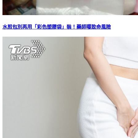
水煎包別再用「彩色塑膠袋」裝！藥師曝致命風險