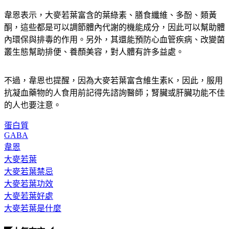
韋恩表示，大麥若葉富含的葉綠素、膳食纖維、多酚、類黃
酮，這些都是可以
調節體內代謝
的機能成分，因此可以幫助體
內環保與排毒的作用。另外，其還能
預防心血管疾病
、改變菌
叢生態
幫助排便
、
養顏美容
，對人體有許多益處。
不過，韋恩也提醒，因為大麥若葉富含維生素K，因此，服用
抗凝血藥物的人食用前記得先諮詢醫師；腎臟或肝臟功能不佳
的人也要注意。
蛋白質
GABA
韋恩
大麥若葉
大麥若葉禁忌
大麥若葉功效
大麥若葉好處
大麥若葉是什麼