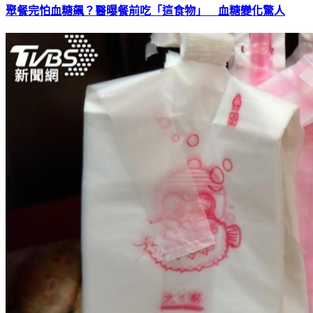
聚餐完怕血糖飆？醫曝餐前吃「這食物」 血糖變化驚人