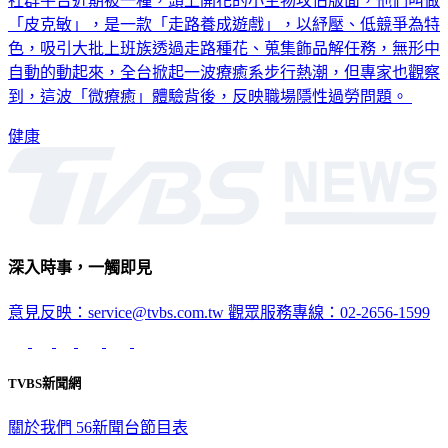
社群平台近期被一種，頭上開花的小生物攻佔版面，他們叫做
「皮克敏」，是一款「走路養成遊戲」，以紓壓、低競爭為特
色，吸引大批上班族透過走路種花、蒐集飾品解任務，無形中
自動的動起來，全台掀起一波療癒系步行熱潮，但專家也觀察
到，這波「微療癒」體驗背後，反映職場隱性過勞問題。
健康
深入時事，一觸即見
意見反映：service@tvbs.com.tw
觀眾服務專線：02-2656-1599
TVBS新聞網