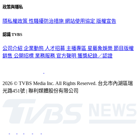
關於我們
56新聞台節目表
政策與隱私
隱私權政策
性騷擾防治措施
網站使用協定
版權宣告
認識 TVBS
公司介紹
企業動態
人才招募
主播專區
星藝象娛樂
節目版權
銷售
公開招標
業務服務
官方聲明
獲獎紀錄／認證
2026 © TVBS Media Inc. All Rights Reserved. 台北市內湖區瑞
光路451號 | 聯利媒體股份有限公司