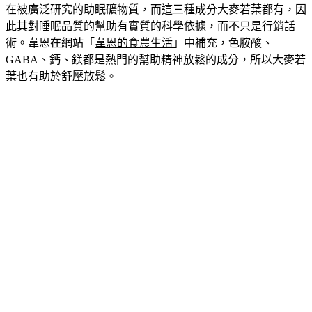
素和褪黑激素的原料，GABA是神經系統的天然煞車，鎂是現
在被廣泛研究的助眠礦物質，而這三種成分大麥若葉都有，因
此其對睡眠品質的幫助有實質的科學依據，而不只是行銷話
術。韋恩在網站「
韋恩的食農生活
」中補充，色胺酸、
GABA、鈣、鎂都是熱門的幫助精神放鬆的成分，所以大麥若
葉也有助於
舒壓放鬆
。