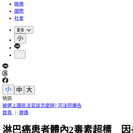
娛樂
國際
社會
更多
快訊
被選上國民法官該怎麼辦? 司法院廣告
首頁
｜
健康
淋巴癌患者體內2毒素超標 因