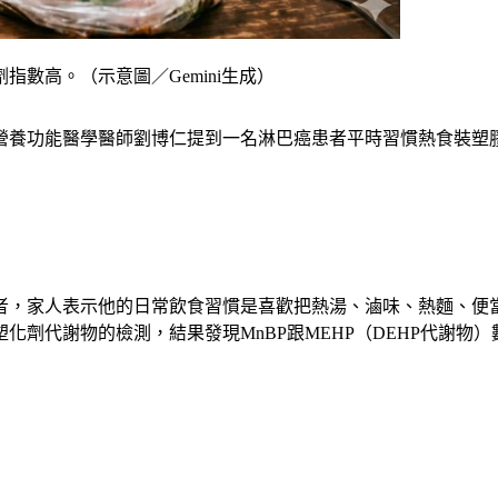
數高。（示意圖／Gemini生成）
營養功能醫學醫師劉博仁提到一名淋巴癌患者平時習慣熱食裝塑
者，家人表示他的日常飲食習慣是喜歡把熱湯、滷味、熱麵、便
劑代謝物的檢測，結果發現MnBP跟MEHP（DEHP代謝物