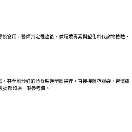
膠袋食用，醫師判定罹癌後，做環境毒素與塑化劑代謝物檢驗，
當，甚至剛炒好的熱食裝進塑膠袋裡，直接接觸塑膠袋，習慣維
）數據都超過一般參考值。