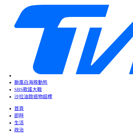
颱風白海豚動態
SBS歌謠大戰
沙拉油致癌物超標
首頁
即時
生活
政治