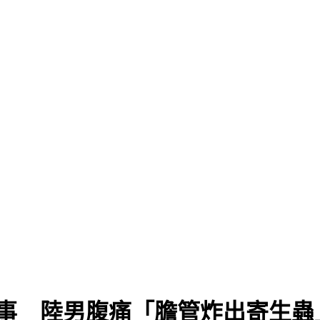
出事 陸男腹痛「膽管炸出寄生蟲