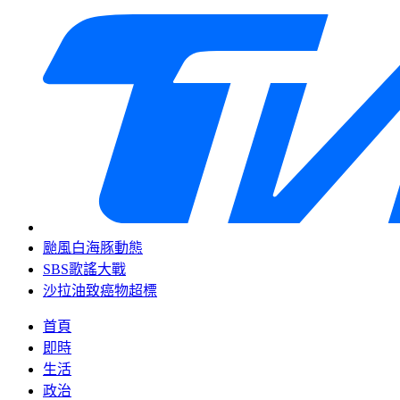
颱風白海豚動態
SBS歌謠大戰
沙拉油致癌物超標
首頁
即時
生活
政治