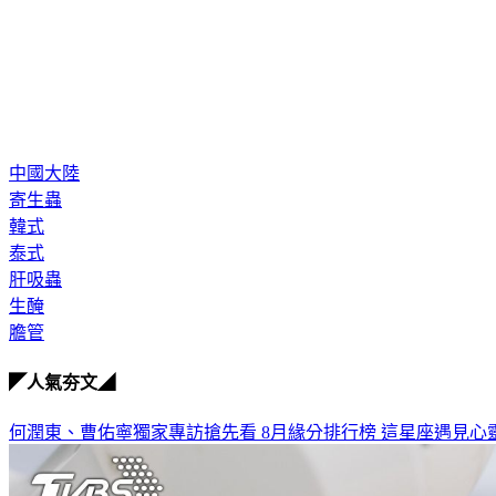
中國大陸
寄生蟲
韓式
泰式
肝吸蟲
生醃
膽管
◤人氣夯文◢
何潤東、曹佑寧獨家專訪搶先看
8月緣分排行榜 這星座遇見心