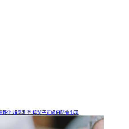
靈夥伴
超準測字!這輩子正緣何時會出現