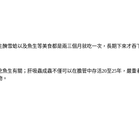
生醃雪蛤以及魚生等美食都是兩三個月就吃一次，長期下來才吞
魚生有關；肝吸蟲成蟲不僅可以在膽管中存活20至25年，嚴
物。