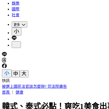
娛樂
國際
社會
更多
快訊
快訊／2.3億威力彩開獎 致富7碼出爐
首頁
｜
健康
韓式、泰式必點！爽吃1美食