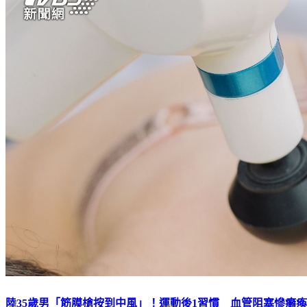
陸35歲男「筋膜槍按到中風」！運動後1習慣 血管阻塞慘癱瘓