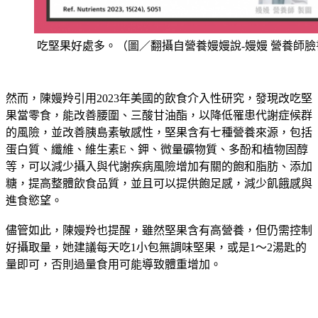
吃堅果好處多。（圖／翻攝自營養嫚嫚說-嫚嫚 營養師臉
然而，陳嫚羚引用2023年美國的飲食介入性研究，發現改吃
堅
果
當零食，能改善腰圍、三酸甘油酯，以降低罹患代謝症候群
的風險，並改善胰島素敏感性，堅果含有七種營養來源，包括
蛋白質、纖維、維生素E、鉀、微量礦物質、多酚和植物固醇
等，可以減少攝入與代謝疾病風險增加有關的飽和脂肪、添加
糖，提高整體飲食品質，並且可以提供飽足感，減少飢餓感與
進食慾望。
儘管如此，陳嫚羚也提醒，雖然堅果含有高營養，但仍需控制
好攝取量，她建議每天吃1小包無調味堅果，或是1～2湯匙的
量即可，否則過量食用可能導致體重增加。