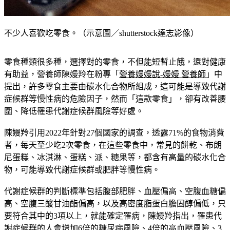
不少人喜歡吃零食。（示意圖／shutterstock達志影像）
零食種類很多種，選擇對的零食，不但能短暫止餓，還對健康
有助益，營養師陳嫚羚在粉專「
營養嫚嫚說-嫚嫚 營養師
」中
提出，許多零食主要由碳水化合物所組成，這可能是導致代謝
症候群等慢性病的危險因子，然而「這款零食」，卻有改善腰
圍、降低罹患代謝症候群風險等好處。
陳嫚羚引用2022年針對27個國家的調查，透露71%的食物消費
者，每天至少吃2次零食，在這些零食中，常見的餅乾、布朗
尼蛋糕、冰淇淋、蛋糕、派、糖果等，都含有高量的碳水化合
物，可能導致代謝症候群或肥胖等慢性病。
代謝症候群的判斷標準包括腹部肥胖、血壓偏高、空腹血糖偏
高、空腹三酸甘油酯偏高，以及高密度脂蛋白膽固醇偏低，只
要符合其中的3項以上，就能確定罹病，陳嫚羚指出，罹患代
謝症候群的人會增加6倍的糖尿病風險、4倍的高血壓風險、3
倍的高血脂風險，以及2倍的心臟病及腦中風風險。