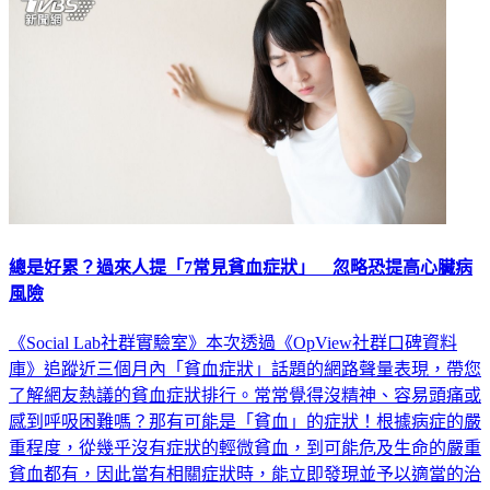
總是好累？過來人提「7常見貧血症狀」 忽略恐提高心臟病
風險
《Social Lab社群實驗室》本次透過《OpView社群口碑資料
庫》追蹤近三個月內「貧血症狀」話題的網路聲量表現，帶您
了解網友熱議的貧血症狀排行。常常覺得沒精神、容易頭痛或
感到呼吸困難嗎？那有可能是「貧血」的症狀！根據病症的嚴
重程度，從幾乎沒有症狀的輕微貧血，到可能危及生命的嚴重
貧血都有，因此當有相關症狀時，能立即發現並予以適當的治
療十分重要。我們本次便針對「貧血症狀」進行觀測，一起來