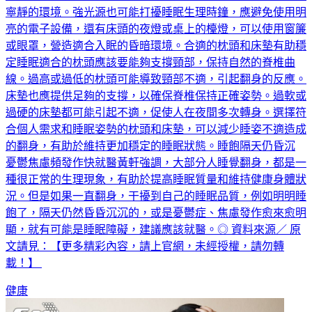
亮的電子設備，還有床頭的夜燈或桌上的檯燈，可以使用窗簾
或眼罩，營造適合入眠的昏暗環境。合適的枕頭和床墊有助穩
定睡眠適合的枕頭應該要能夠支撐頸部，保持自然的脊椎曲
線。過高或過低的枕頭可能導致頸部不適，引起翻身的反應。
床墊也應提供足夠的支撐，以確保脊椎保持正確姿勢。過軟或
過硬的床墊都可能引起不適，促使人在夜間多次轉身。選擇符
合個人需求和睡眠姿勢的枕頭和床墊，可以減少睡姿不適造成
的翻身，有助於維持更加穩定的睡眠狀態。睡飽隔天仍昏沉
憂鬱焦慮頻發作快就醫黃軒強調，大部分人睡覺翻身，都是一
種很正常的生理現象，有助於提高睡眠質量和維持健康身體狀
況。但是如果一直翻身，干擾到自己的睡眠品質，例如明明睡
飽了，隔天仍然昏昏沉沉的，或是憂鬱症、焦慮發作愈來愈明
顯，就有可能是睡眠障礙，建議應該就醫。◎ 資料來源／ 原
文請見：【更多精彩內容，請上官網，未經授權，請勿轉
載！】
健康