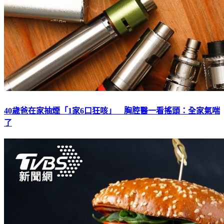
40歲爸在家抽煙「1家6口狂咳」 胸腔醫一看搖頭：全家氣喘
了