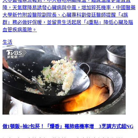
降，天氣驟降易誘發心臟病與中風，增加猝死機率，中國醫藥
大學新竹附設醫院副院長、心臟專科劉俊廷醫師提醒「4族
群」務必做好保暖，並留意生活起居「4重點」降低心臟及腦
血管疾病風險。
生活
做1頓飯=抽2包菸！「爆香」罹肺癌機率增 3烹調方式超NG
過去30年，女性成人吸菸率持平，但女性肺癌患者卻增加4