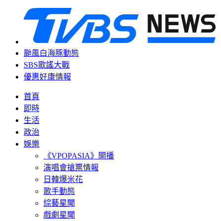
颱風白海豚動態
SBS歌謠大戰
優惠好康情報
首頁
即時
生活
政治
娛樂
《VPOPASIA》開播
演唱會搶票情報
日韓爆米花
歌手動態
綜藝星聞
戲劇星聞