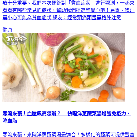
看看有哪些常見的症狀，幫助我們提高警覺心吧！易累、嗜睡
需小心可能為貧血症狀 網友：經常頭痛頭暈需格外注意
健康
寒流來襲！血壓飆高怎辦？ 快喝洋蔥蔬菜湯增強免疫力、
降血脂
寒流來襲，來碗洋蔥蔬菜湯最適合！多樣化的蔬菜可提供豐富
的維生素Ｃ，有效預防感冒或加速感冒恢復，對於降血脂和穩