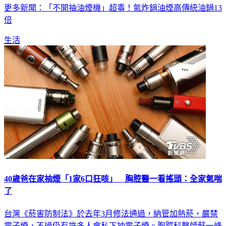
倍
生活
40歲爸在家抽煙「1家6口狂咳」 胸腔醫一看搖頭：全家氣喘
了
台灣《菸害防制法》於去年3月修法通過，納管加熱菸，嚴禁
電子煙，不過仍有許多人會私下抽電子煙。胸腔科醫師蘇一峰
就分享案例，有病患因為家中爸爸常抽電子煙，結果全家2大4