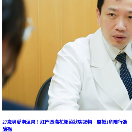
27歲男愛泡溫泉！肛門長滿花椰菜狀突起物 醫揪1危險行為
釀禍