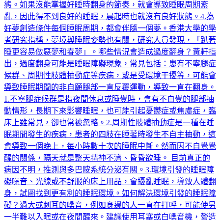
亂，因此得不到良好的睡眠，晨起時也就沒有良好狀態。4.為
好夢創造條件每個睡眠周期，都會伴隨一個夢。香港大學的學
者研究指稱，夢境與睡眠姿勢也有關，研究人員發現，「趴著
睡更容易做惡夢和春夢」。哪些情況會造成過度翻身？黃軒指
出，過度翻身可能是睡眠障礙現象，常見包括：患有不寧腿症
候群、周期性肢體抽動症等疾病，或是受環境干擾等，可能會
導致睡眠期間的非自願腿部一直反覆運動，導致一直在翻身。
1.不寧腿症候群是指夜間休息或睡覺時，會有不自覺的腿部抽
動情形，長期下來影響睡眠，也可能引起憂鬱症或焦慮症，臨
床上雖常見，卻也常被忽略。2.周期性肢體抽動症是一種在睡
眠期間發生的疾病，患者的四肢在睡著時發生不自主抽動，這
會導致一個晚上，每小時數十次的睡眠中斷。然而因不自覺覺
醒的關係，隔天就是整天精神不濟、昏昏欲睡。 目前真正的
病因不明，推測與多巴胺系統分泌有關。3.環境引發的睡眠障
礙噪音、光線或不舒服的床上用品，會擾亂睡眠，導致人體翻
身，試圖找到更有利的睡眠環境。如何解決環境引發的睡眠障
礙？過大或刺耳的噪音，例如身邊的人一直在打呼，可能使另
一半難以入眠或在夜間醒來。建議使用耳塞或白噪音機，營造
寧靜的環境。強光源也可能打擾睡眠生理時鐘，應避免使用明