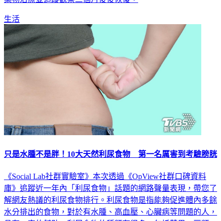
生活
只是水腫不是胖！10大天然利尿食物 第一名厲害到考驗膀胱
《Social Lab社群實驗室》本次透過《OpView社群口碑資料
庫》追蹤近一年內「利尿食物」話題的網路聲量表現，帶您了
解網友熱議的利尿食物排行。利尿食物是指能夠促進體內多餘
水分排出的食物，對於有水腫、高血壓、心臟病等問題的人，
具有一定的幫助。利尿食物的種類有很多，包括蔬果、豆類、