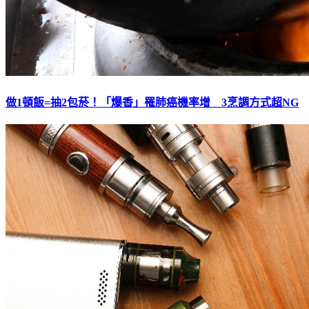
做1頓飯=抽2包菸！「爆香」罹肺癌機率增 3烹調方式超NG