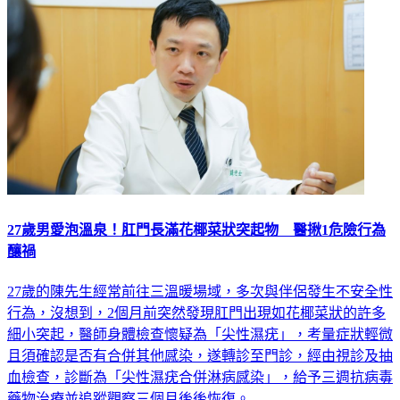
27歲男愛泡溫泉！肛門長滿花椰菜狀突起物 醫揪1危險行為
釀禍
27歲的陳先生經常前往三溫暖場域，多次與伴侶發生不安全性
行為，沒想到，2個月前突然發現肛門出現如花椰菜狀的許多
細小突起，醫師身體檢查懷疑為「尖性濕疣」，考量症狀輕微
且須確認是否有合併其他感染，遂轉診至門診，經由視診及抽
血檢查，診斷為「尖性濕疣合併淋病感染」，給予三週抗病毒
藥物治療並追蹤觀察三個月後後恢復。