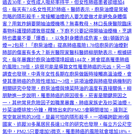
倍，每天有7.6名女性死於肺癌。醫師表示，廚房油煙是常被
忽略的隱形殺手。常接觸油煙的人要怎麼做才能避免身體傷
害？用氣炸鍋要開抽油煙機嗎？無毒教母、林口長庚醫院臨床
毒物科護理師譚敦慈提醒，下廚不只要記得開抽油煙機，烹調
時也盡量不要「爆香」，以免對身體造成危害。做1頓飯的油
煙＝2包菸！「廚房油煙」提高肺癌風險1.78倍廚房的油煙對
肺部的傷害有多大？新光醫院家醫科醫師柳朋馳表示，根據研
究，每年暴露於廚房油煙環境超過144次，將會提高罹患肺癌
的風險1.78倍，這很可能是導致女性罹患肺癌的元凶。另一項
調查也發現，中青年女性長期在廚房做飯時接觸高溫油煙，會
使其患肺癌的危險性增加2～3倍。這項油煙與肺癌發病機制的
相關研究中發現，廚房油煙與燒菜時油的溫度有直接關係。柳
朋馳進一步說明，罹患肺癌的原因很多，菸害是關鍵原因之
一，其他常見危險因子如職業暴露、肺癌家族史及炒菜油煙。
炒菜油煙排放5分鐘，釋放出來的PM2.5會瞬間增加，達到正
常空氣狀態的20倍，是最可怕的隱形殺手。一項橫跨歐洲9個
國家、追蹤30多萬居民長達12年的研究也發現，每立方公尺空
氣中，PM2.5只要增加5微克，罹患肺癌的風險就會增加18%。
更多新聞：「不開抽油煙機」超毒！氣炸鍋油煙高傳統油鍋13