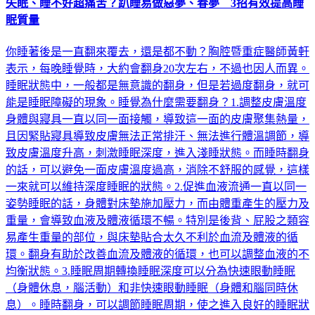
眠質量
你睡著後是一直翻來覆去，還是都不動？胸腔暨重症醫師黃軒
表示，每晚睡覺時，大約會翻身20次左右，不過也因人而異。
睡眠狀態中，一般都是無意識的翻身，但是若過度翻身，就可
能是睡眠障礙的現象。睡覺為什麼需要翻身？1.調整皮膚溫度
身體與寢具一直以同一面接觸，導致這一面的皮膚聚集熱量，
且因緊貼寢具導致皮膚無法正常排汗、無法進行體溫調節，導
致皮膚溫度升高，刺激睡眠深度，進入淺睡狀態。而睡時翻身
的話，可以避免一面皮膚溫度過高，消除不舒服的感覺，這樣
一來就可以維持深度睡眠的狀態。2.促進血液流通一直以同一
姿勢睡眠的話，身體對床墊施加壓力，而由體重產生的壓力及
重量，會導致血液及體液循環不暢。特別是後背、屁股之類容
易產生重量的部位，與床墊貼合太久不利於血流及體液的循
環。翻身有助於改善血流及體液的循環，也可以調整血液的不
均衡狀態。3.睡眠周期轉換睡眠深度可以分為快速眼動睡眠
（身體休息，腦活動）和非快速眼動睡眠（身體和腦同時休
息）。睡時翻身，可以調節睡眠周期，使之進入良好的睡眠狀
態。如果沒能掌握好睡時翻身的節奏，就會導致睡眠周期紊