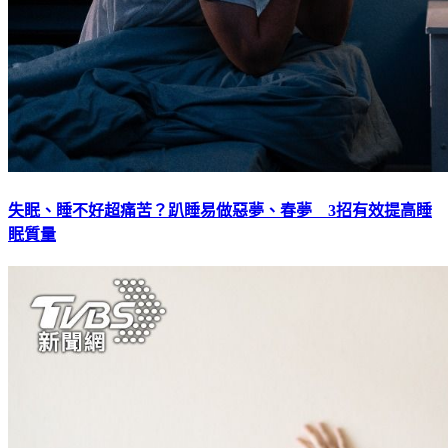
失眠、睡不好超痛苦？趴睡易做惡夢、春夢 3招有效提高睡
眠質量