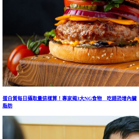
蛋白質每日攝取量這樣算！專家揭3大NG食物 吃錯恐增內臟
脂肪