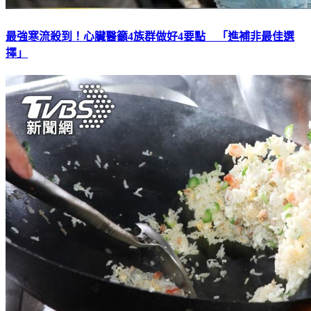
最強寒流殺到！心臟醫籲4族群做好4要點 「進補非最佳選
擇」