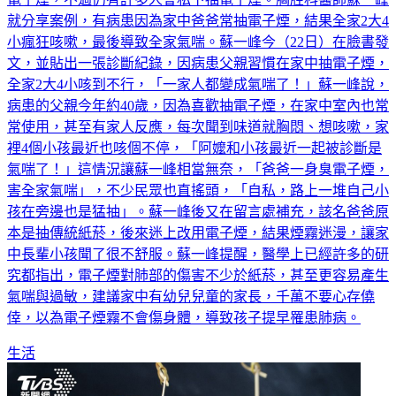
小瘋狂咳嗽，最後導致全家氣喘。蘇一峰今（22日）在臉書發
文，並貼出一張診斷紀錄，因病患父親習慣在家中抽電子煙，
全家2大4小咳到不行，「一家人都變成氣喘了！」蘇一峰說，
病患的父親今年約40歲，因為喜歡抽電子煙，在家中室內也常
常使用，甚至有家人反應，每次聞到味道就胸悶、想咳嗽，家
裡4個小孩最近也咳個不停，「阿嬤和小孩最近一起被診斷是
氣喘了！」這情況讓蘇一峰相當無奈，「爸爸一身臭電子煙，
害全家氣喘」，不少民眾也直搖頭，「自私，路上一堆自己小
孩在旁邊也是猛抽」。蘇一峰後又在留言處補充，該名爸爸原
本是抽傳統紙菸，後來迷上改用電子煙，結果煙霧迷漫，讓家
中長輩小孩聞了很不舒服。蘇一峰提醒，醫學上已經許多的研
究都指出，電子煙對肺部的傷害不少於紙菸，甚至更容易產生
氣喘與過敏，建議家中有幼兒兒童的家長，千萬不要心存僥
倖，以為電子煙霧不會傷身體，導致孩子提早罹患肺病。
生活