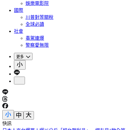
娛樂電影院
國際
川普對等關稅
全球必讀
社會
毒駕連爆
警察愛無限
更多
快訊