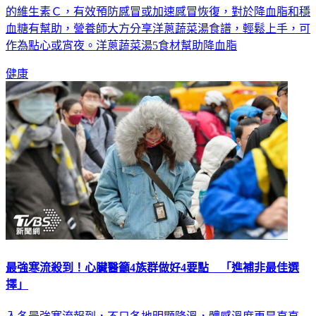
血糖有幫助，營養師大方分享洋蔥蔬菜湯食譜，輕鬆上手，可
作為點心或宵夜。洋蔥蔬菜湯5食材幫助降血脂
健康
最強寒流殺到！心臟醫籲4族群做好4要點 「進補非最佳選
擇」
入冬最強寒流報到，不只各地明顯降溫，體感溫度更是直直