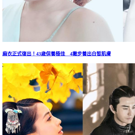
麻衣正式復出！43歲保養極佳 4撇步養出白皙肌膚