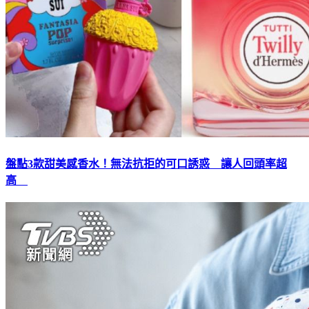
盤點3款甜美感香水！無法抗拒的可口誘惑 讓人回頭率超
高