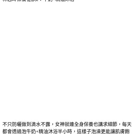
不只防曬做到滴水不露，女神就連全身保養也講求細節，每天
都會透過泡牛奶+精油沐浴半小時，這樣子泡澡更能讓肌膚飽