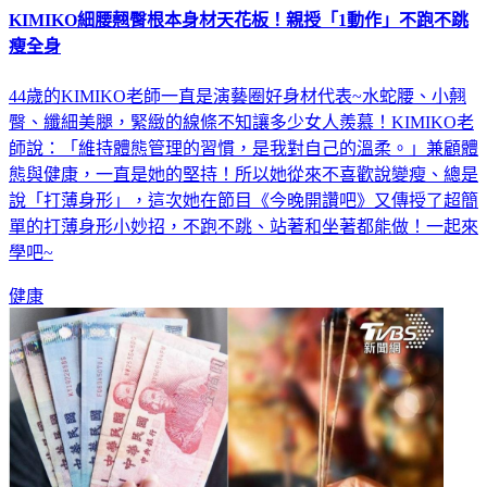
KIMIKO細腰翹臀根本身材天花板！親授「1動作」不跑不跳
瘦全身
44歲的KIMIKO老師一直是演藝圈好身材代表~水蛇腰、小翹
臀、纖細美腿，緊緻的線條不知讓多少女人羨慕！KIMIKO老
師說：「維持體態管理的習慣，是我對自己的溫柔。」兼顧體
態與健康，一直是她的堅持！所以她從來不喜歡說變瘦、總是
說「打薄身形」，這次她在節目《今晚開讚吧》又傳授了超簡
單的打薄身形小妙招，不跑不跳、站著和坐著都能做！一起來
學吧~
健康