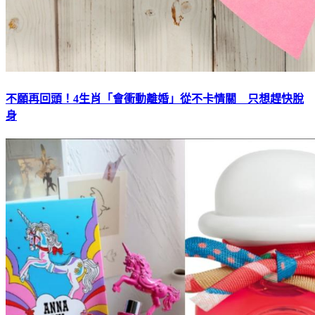
不願再回頭！4生肖「會衝動離婚」從不卡情關 只想趕快脫
身