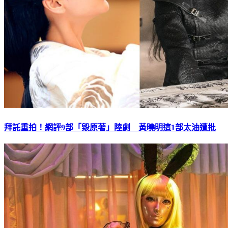
拜託重拍！網評9部「毀原著」陸劇 黃曉明這1部太油遭批