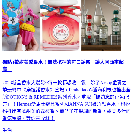
盤點3款甜美感香水！無法抗拒的可口誘惑 讓人回頭率超
高
2023新品香水大爆發~每一款都想收口袋！除了Aesop虛實之
境最終章《烏拉諾香水》登場，Penhaligon's潘海利根也推出全
新POTIONS & REMEDIES系列香水，重現「被遺忘的香氛配
方」！Hermes愛馬仕絲意系列和ANNA SUI獨角獸香水，也紛
紛推出有著甜美的荔枝香、覆盆子花果調的新香，甜美多汁的
香氛蜜糖，等你來收藏！
生活