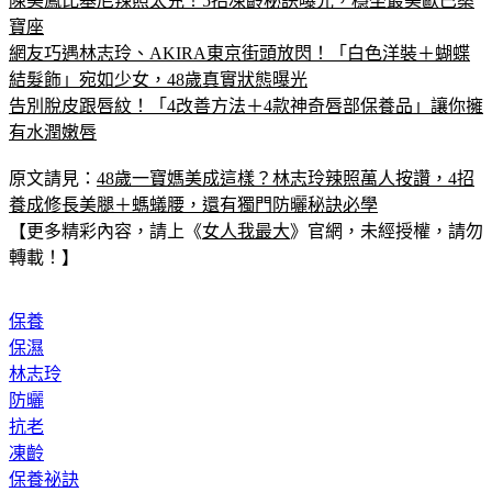
陳美鳳比基尼辣照太兇！5招凍齡秘訣曝光，穩坐最美歐巴桑
寶座
網友巧遇林志玲、AKIRA東京街頭放閃！「白色洋裝＋蝴蝶
結髮飾」宛如少女，48歲真實狀態曝光
告別脫皮跟唇紋！「4改善方法＋4款神奇唇部保養品」讓你擁
有水潤嫩唇
原文請見：
48歲一寶媽美成這樣？林志玲辣照萬人按讚，4招
養成修長美腿＋螞蟻腰，還有獨門防曬秘訣必學
【更多精彩內容，請上《
女人我最大
》官網，未經授權，請勿
轉載！】
保養
保濕
林志玲
防曬
抗老
凍齡
保養祕訣