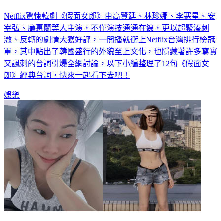
Netflix驚悚韓劇《假面女郎》由高賢廷、林珍娜、李寒星、安
宰弘、廉惠蘭等人主演，不僅演技通通在線，更以超緊湊刺
激、反轉的劇情大獲好評，一開播就衝上Netflix台灣排行榜冠
軍，其中點出了韓國盛行的外貌至上文化，也隱藏著許多寫實
又諷刺的台詞引爆全網討論，以下小編整理了12句《假面女
郎》經典台詞，快來一起看下去吧！
娛樂