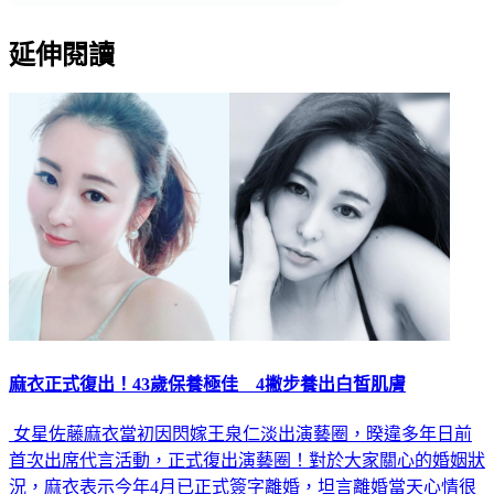
延伸閱讀
麻衣正式復出！43歲保養極佳 4撇步養出白皙肌膚
女星佐藤麻衣當初因閃嫁王泉仁淡出演藝圈，暌違多年日前
首次出席代言活動，正式復出演藝圈！對於大家關心的婚姻狀
況，麻衣表示今年4月已正式簽字離婚，坦言離婚當天心情很