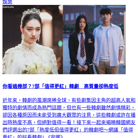
娛樂
你看過幾部？7部「值得更紅」韓劇 高質量卻熱度低
近年來，韓劇的風潮席捲全球，有些劇集因主角的超高人氣和
獨特的劇情而成為熱門話題，但也有一些韓劇雖然劇情精彩，
卻因各種原因而未能受到廣大觀眾的注意，這些韓劇或許在播
出時熱度不高，但絕對值得一看！接下來一起來揭曉韓國網友
們評選出的7部「熱度低但值得更紅」的韓劇吧～網議「值得
更紅」的好看韓劇1.《安娜》