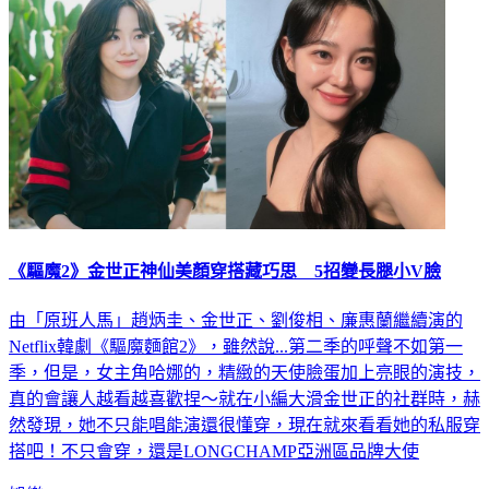
《驅魔2》金世正神仙美顏穿搭藏巧思 5招變長腿小V臉
由「原班人馬」趙炳圭、金世正、劉俊相、廉惠蘭繼續演的
Netflix韓劇《驅魔麵館2》，雖然說...第二季的呼聲不如第一
季，但是，女主角哈娜的，精緻的天使臉蛋加上亮眼的演技，
真的會讓人越看越喜歡捏～就在小編大滑金世正的社群時，赫
然發現，她不只能唱能演還很懂穿，現在就來看看她的私服穿
搭吧！不只會穿，還是LONGCHAMP亞洲區品牌大使