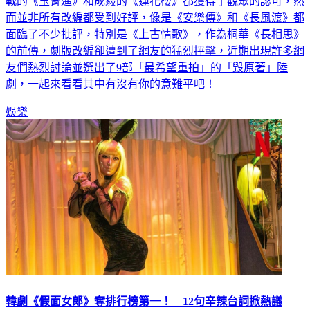
戰的《玉骨遙》和成毅的《蓮花樓》都獲得了觀眾的認可，然
而並非所有改編都受到好評，像是《安樂傳》和《長風渡》都
面臨了不少批評，特別是《上古情歌》，作為桐華《長相思》
的前傳，劇版改編卻遭到了網友的猛烈抨擊，近期出現許多網
友們熱烈討論並選出了9部「最希望重拍」的「毀原著」陸
劇，一起來看看其中有沒有你的意難平吧！
娛樂
韓劇《假面女郎》奪排行榜第一！ 12句辛辣台詞掀熱議