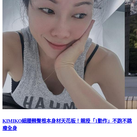
KIMIKO細腰翹臀根本身材天花板！親授「1動作」不跑不跳
瘦全身