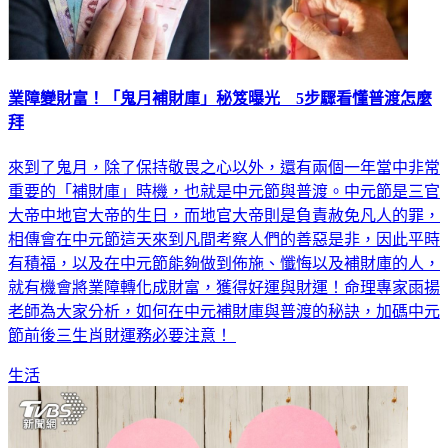
業障變財富！「鬼月補財庫」秘笈曝光 5步驟看懂普渡怎麼
拜
來到了鬼月，除了保持敬畏之心以外，還有兩個一年當中非常
重要的「補財庫」時機，也就是中元節與普渡。中元節是三官
大帝中地官大帝的生日，而地官大帝則是負責赦免凡人的罪，
相傳會在中元節這天來到凡間考察人們的善惡是非，因此平時
有積福，以及在中元節能夠做到佈施、懺悔以及補財庫的人，
就有機會將業障轉化成財富，獲得好運與財運！命理專家雨揚
老師為大家分析，如何在中元補財庫與普渡的秘訣，加碼中元
節前後三生肖財運務必要注意！
生活