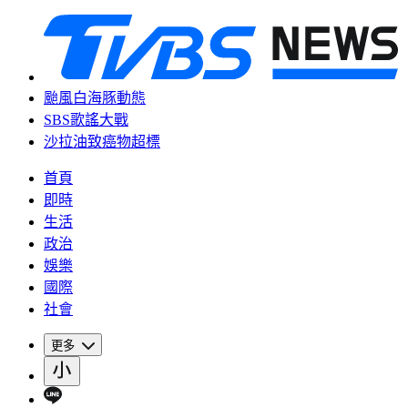
颱風白海豚動態
SBS歌謠大戰
沙拉油致癌物超標
首頁
即時
生活
政治
娛樂
國際
社會
更多