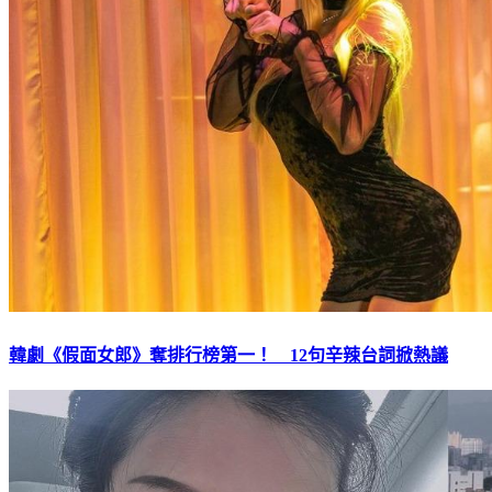
韓劇《假面女郎》奪排行榜第一！ 12句辛辣台詞掀熱議