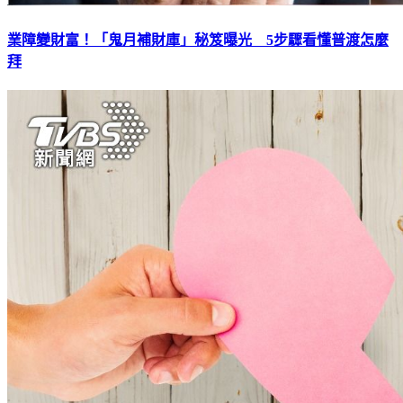
業障變財富！「鬼月補財庫」秘笈曝光 5步驟看懂普渡怎麼
拜