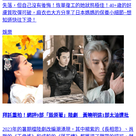
失落，但自己沒有後悔！恢單復工的她狀態極佳！40+歲的好
膚質吹彈可破，麻衣也大方分享了日本媽媽的保養小細節~想
知道快往下滑！
娛樂
拜託重拍！網評9部「毀原著」陸劇 黃曉明這1部太油遭批
2023年的暑期檔陸劇改編潮湧現，其中楊紫的《長相思》、肖