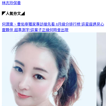
林志玲保養
◤人氣夯文◢
何潤東、曹佑寧獨家專訪搶先看
8月緣分排行榜 這星座遇見心
靈夥伴
超準測字!這輩子正緣何時會出現