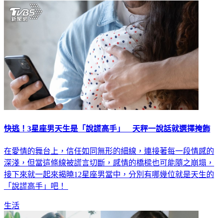
快逃！3星座男天生是「說謊高手」 天秤一說話就選擇掩飾
在愛情的舞台上，信任如同無形的細線，連接著每一段情感的
深淺，但當這條線被謊言切斷，感情的橋樑也可能隨之崩塌，
接下來就一起來揭曉12星座男當中，分別有哪幾位就是天生的
「說謊高手」吧！
生活