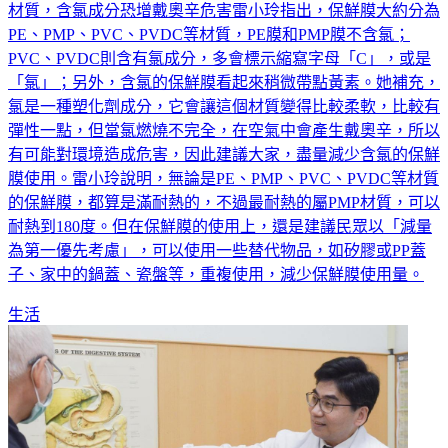
PE、PMP、PVC、PVDC等材質，PE膜和PMP膜不含氯；
PVC、PVDC則含有氯成分，多會標示縮寫字母「C」，或是
「氯」；另外，含氯的保鮮膜看起來稍微帶點黃素。她補充，
氯是一種塑化劑成分，它會讓這個材質變得比較柔軟，比較有
彈性一點，但當氯燃燒不完全，在空氣中會產生戴奧辛，所以
有可能對環境造成危害，因此建議大家，盡量減少含氯的保鮮
膜使用。雷小玲說明，無論是PE、PMP、PVC、PVDC等材質
的保鮮膜，都算是滿耐熱的，不過最耐熱的屬PMP材質，可以
耐熱到180度。但在保鮮膜的使用上，還是建議民眾以「減量
為第一優先考慮」，可以使用一些替代物品，如矽膠或PP蓋
子、家中的鍋蓋、瓷盤等，重複使用，減少保鮮膜使用量。
生活