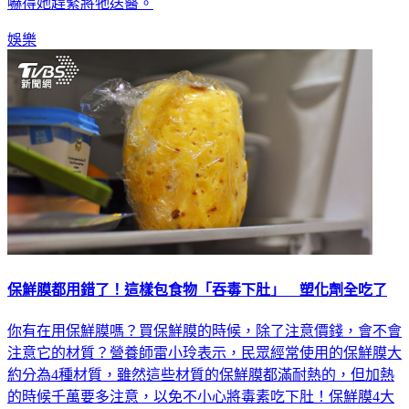
娛樂
保鮮膜都用錯了！這樣包食物「吞毒下肚」 塑化劑全吃了
你有在用保鮮膜嗎？買保鮮膜的時候，除了注意價錢，會不會
注意它的材質？營養師雷小玲表示，民眾經常使用的保鮮膜大
約分為4種材質，雖然這些材質的保鮮膜都滿耐熱的，但加熱
的時候千萬要多注意，以免不小心將毒素吃下肚！保鮮膜4大
材質，含氯成分恐增戴奧辛危害雷小玲指出，保鮮膜大約分為