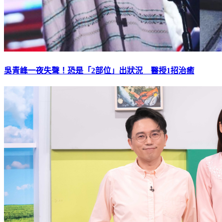
吳青峰一夜失聲！恐是「2部位」出狀況 醫授1招治癒