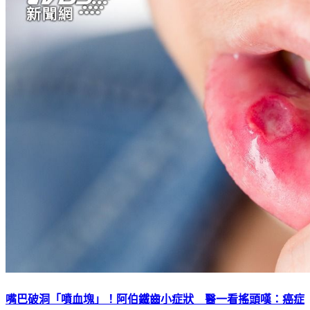
嘴巴破洞「噴血塊」！阿伯鐵齒小症狀 醫一看搖頭嘆：癌症