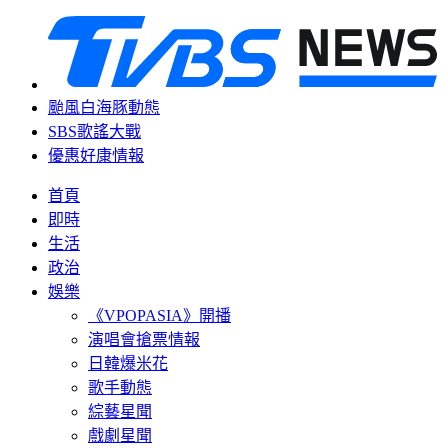
颱風白海豚動態
SBS歌謠大戰
優惠好康情報
首頁
即時
生活
政治
娛樂
《VPOPASIA》開播
演唱會搶票情報
日韓爆米花
歌手動態
綜藝星聞
戲劇星聞