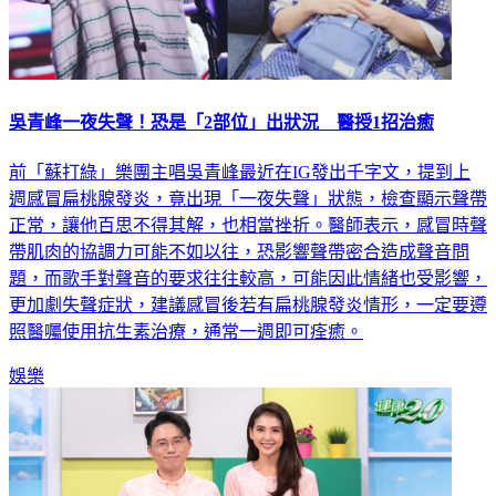
吳青峰一夜失聲！恐是「2部位」出狀況 醫授1招治癒
前「蘇打綠」樂團主唱吳青峰最近在IG發出千字文，提到上
週感冒扁桃腺發炎，竟出現「一夜失聲」狀態，檢查顯示聲帶
正常，讓他百思不得其解，也相當挫折。醫師表示，感冒時聲
帶肌肉的協調力可能不如以往，恐影響聲帶密合造成聲音問
題，而歌手對聲音的要求往往較高，可能因此情緒也受影響，
更加劇失聲症狀，建議感冒後若有扁桃腺發炎情形，一定要遵
照醫囑使用抗生素治療，通常一週即可痊癒。
娛樂