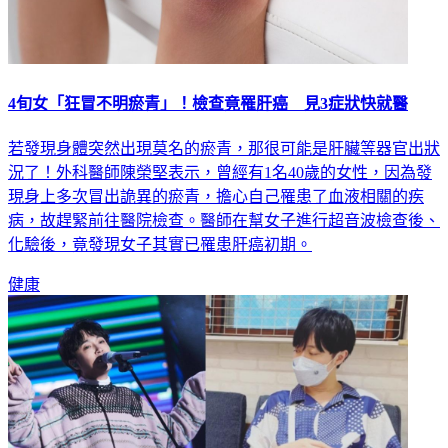
4旬女「狂冒不明瘀青」！檢查竟罹肝癌 見3症狀快就醫
若發現身體突然出現莫名的瘀青，那很可能是肝臟等器官出狀
況了！外科醫師陳榮堅表示，曾經有1名40歲的女性，因為發
現身上多次冒出詭異的瘀青，擔心自己罹患了血液相關的疾
病，故趕緊前往醫院檢查。醫師在幫女子進行超音波檢查後、
化驗後，竟發現女子其實已罹患肝癌初期。
健康