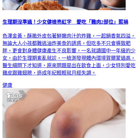
生理期沒準過！少女健檢亮紅字 愛吃「雞肉2部位」惹禍
色澤金黃、酥脆外皮包著鮮嫩肉汁的炸雞，一起鍋香氣四溢，
無論大人小孩都難逃油炸美食的誘惑，但吃多不只會導致肥
胖，更會對身體健康產生不良影響。一名就讀國中一年級的少
女，由於生理期紊亂就診，一檢測發現體內環境賀爾蒙過高，
醫生細問下才知道，原來問題是出在飲食上面，少女特別愛吃
雞皮跟雞翅膀，造成年紀輕輕就月經失調。
健康