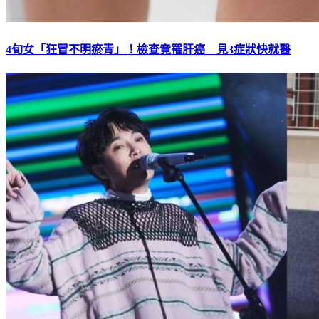
4旬女「狂冒不明瘀青」！檢查竟罹肝癌 見3症狀快就醫