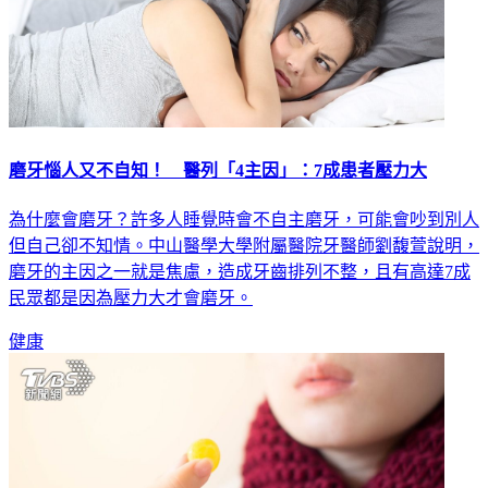
磨牙惱人又不自知！ 醫列「4主因」：7成患者壓力大
為什麼會磨牙？許多人睡覺時會不自主磨牙，可能會吵到別人
但自己卻不知情。中山醫學大學附屬醫院牙醫師劉馥萱說明，
磨牙的主因之一就是焦慮，造成牙齒排列不整，且有高達7成
民眾都是因為壓力大才會磨牙。
健康