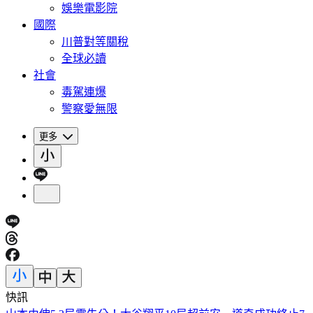
娛樂電影院
國際
川普對等關稅
全球必讀
社會
毒駕連爆
警察愛無限
更多
快訊