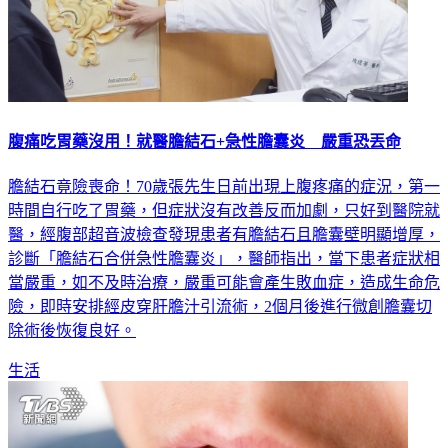
腹痛吃胃藥沒用！就醫膽結石+急性膽囊炎 嚴重恐丟命
膽結石竟險喪命！70歲張先生日前出現上腹疼痛的症況，第一
時間自行吃了胃藥，但症狀沒有改善反而加劇，只好到醫院就
醫，經腹部超音波檢查發現患者有膽結石且膽囊壁明顯增厚，
診斷「膽結石合併急性膽囊炎」，醫師指出，當下患者症狀相
當嚴重，如不及時治療，嚴重可能會產生敗血症，造成生命危
險，即時安排經皮穿肝膽汁引流術，2個月後進行微創膽囊切
除術後恢復良好。
生活