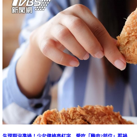
生理期沒準過！少女健檢亮紅字 愛吃「雞肉2部位」惹禍