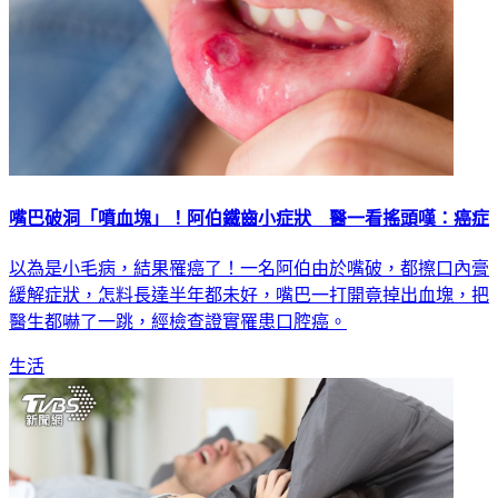
嘴巴破洞「噴血塊」！阿伯鐵齒小症狀 醫一看搖頭嘆：癌症
以為是小毛病，結果罹癌了！一名阿伯由於嘴破，都擦口內膏
緩解症狀，怎料長達半年都未好，嘴巴一打開竟掉出血塊，把
醫生都嚇了一跳，經檢查證實罹患口腔癌。
生活