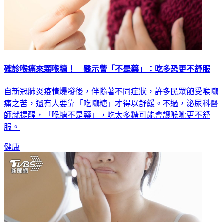
確診喉痛來顆喉糖！ 醫示警「不是藥」：吃多恐更不舒服
自新冠肺炎疫情爆發後，伴隨著不同症狀，許多民眾飽受喉嚨
痛之苦，還有人要靠「吃嚨糖」才得以舒緩。不過，泌尿科醫
師就提醒，「喉糖不是藥」，吃太多糖可能會讓喉嚨更不舒
服。
健康