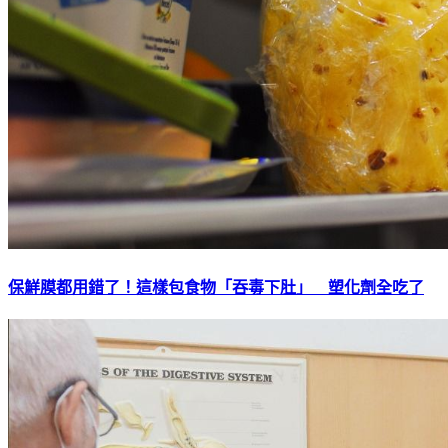
保鮮膜都用錯了！這樣包食物「吞毒下肚」 塑化劑全吃了