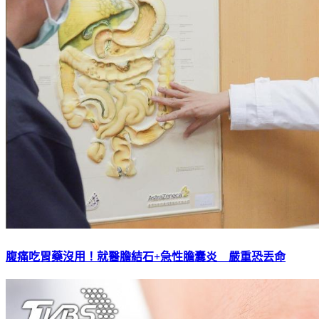
腹痛吃胃藥沒用！就醫膽結石+急性膽囊炎 嚴重恐丟命