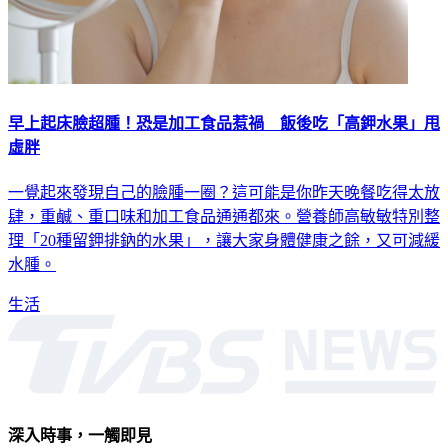
早上起床臉超腫！恐是加工食品惹禍 飯後吃「高鉀水果」甩
虛胖
一覺起來發現自己的臉腫一圈？這可能是你昨天晚餐吃得太放
肆，重鹹、重口味和加工食品通通都來。營養師高敏敏特別整
理「20種留鉀排鈉的水果」，讓大家身體健康之餘，又可減緩
水腫。
生活
深入時事，一觸即見