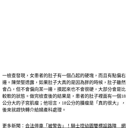
一檢查發現，女患者的肚子有一個凸起的硬塊，而且有點偏右
邊。陳榮堅透露，如果肚子大真的是因為胖的時候，肚子雖然
會凸，但不會偏向某一邊，摸起來也不會很硬，大部分會是比
較軟的狀態。做完檢查後的結果是，患者的肚子裡面有一個18
公分大的
子宮肌瘤
；他坦言，18公分的腫瘤是「真的很大」，
後來就趕快轉介給婦產科處理。
更多新聞：
合法停車「被警告」！騎士控幼園雙標設路障　網
1點打臉