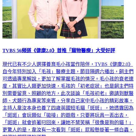
TVBS 56頻道《健康2.0》首推「寵物醫療」大受好評
現代已有不少人選擇養育毛小孩當作陪伴，TVBS《健康2.0》
自今年特別加入「毛孩」醫療主題，節目隔週六播出，飼主們
可透過專業解說，更加了解掌握毛孩的情況。毛小孩的衰老速
度，其實比人類更加快速，毛孩的「初老症狀」也是飼主們特
別需要留意、照顧的地方，此次談論「毛孩初老」邀請到獸醫
師、犬類行為專家等來賓，分享自己家中毛小孩的精彩故事。
主持人韋汝本身也養了四歲英國短毛貓「斑斑」，她透露因為
「斑斑」會玩類似「拋接」的遊戲，只要將玩具一丟出去，
「斑斑」就會追著叼回來，讓她不禁笑稱「很像是狗的貓！」
更驚人的是，韋汝有一次看到「斑斑」屁股懸掛著一條白蟲，
嚇得她趕緊將牠送醫。