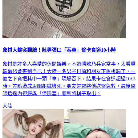
象棋大輸突翻臉！陸男張口「吞車」慘卡食道10小時
象棋是許多人喜愛的休閒娛樂，不過勝敗乃兵家常事，太看重
輸贏恐會害到自己！大陸一名男子日前和朋友下象棋輸了，一
氣之下竟把其中一顆「車」現場吞下，結果卡在食道超過10小
時，差點造成周圍組織壞死，朋友趕緊將他送醫急救，最後醫
師透過內視鏡與「保險套」順利將棋子取出。
大陸