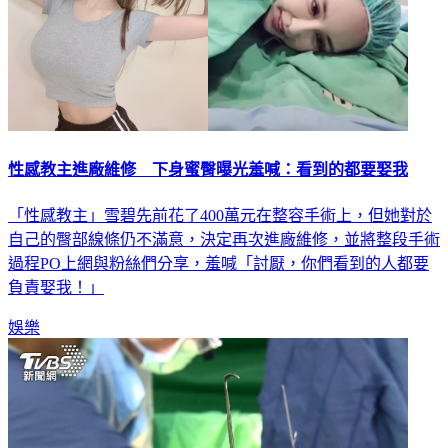
性感教主進廠維修 下身蜜臀曝光羞喊：看到的都要娶我
「性感教主」雪碧先前花了400萬元在整容手術上，但她對於
自己的臀部線條仍不滿意，決定再次進廠維修，並將整段手術
過程PO上網與粉絲們分享，羞喊「討厭，你們看到的人都要
負責娶我！」
娛樂