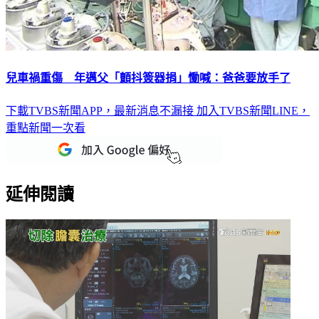
兒車禍重傷 年邁父「顫抖簽器捐」慟喊：爸爸要放手了
下載TVBS新聞APP，最新消息不漏接
加入TVBS新聞LINE，
重點新聞一次看
延伸閱讀