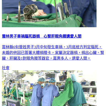
雲林男子車禍腦死器捐 心腎肝眼角膜遺愛人間
雲林縣6旬曾姓男子3月中旬發生車禍，3月底檢方判定腦死，
未婚的他因已簽署大體捐贈卡，家屬決定器捐，捐出心臟、腎
臟、肝臟及1對眼角膜等器官，嘉惠多人，遺愛人間。
社會