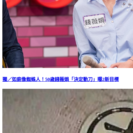
獨／如廁像蜘蛛人！50歲錢薇娟「決定動刀」曝2新目標