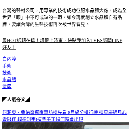
台灣的醫材公司，用專業的技術成功征服水晶體大廠，成為全
世界「眼」中不可或缺的一環，如今再度創立水晶體自有品
牌，要讓台灣的生醫技術再次被世界看見。
最HOT話題在這！想跟上時事，快點我加入TVBS新聞LINE
好友！
白內障
手術
技術
水晶體
塗層
◤人氣夯文◢
何潤東、曹佑寧獨家專訪搶先看
8月緣分排行榜 這星座遇見心
靈夥伴
超準測字!這輩子正緣何時會出現