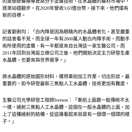
的是塑膠醫療導管高分子塗層技術，在水晶體的醫材市場中，
逐漸站穩腳步，在2020年營收3.63億台幣，接下來，他們還有
新的目標。
記者劉俐均：「白內障是因為眼睛內的水晶體老化，甚至嚴重
的話會看不見，而全球一年有2600萬人動白內障手術，而動手
術所使用的塗層，有一半都是來自台灣這一家生醫公司，而
2011年回到台灣設立總公司之後，他們開始決定主力研發生產
水晶體，也要來與世界競爭。」
將水晶體的原始圓形材料，運用車削加工作業，切出形狀，最
重要的，如今研發最新三焦點人工水晶體，技術更加有難度。
生醫公司光學研發工程師Iverson：「車削上面跟一般傳統不太
一樣，繞射三焦點人工水晶體，這個在一般水晶體的上面，加
上了這種繞射的結構，從這邊看起來就是有一個環一個環的樣
子。」