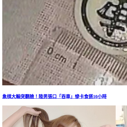
象棋大輸突翻臉！陸男張口「吞車」慘卡食道10小時