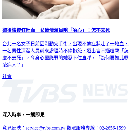
術後恢復狂吐血 女遭清潔員嗆「噁心」：怎不去死
台北一名女子日前因剛動完手術，出現不適症狀吐了一地血，
一名男性清潔人員前來處理時不停抱怨，還出言不遜嗆聲「怎
麼不去死」，令身心靈脆弱的她忍不住直呼，「為何要如此霸
凌病人？」
社會
深入時事，一觸即見
意見反映：service@tvbs.com.tw
觀眾服務專線：02-2656-1599