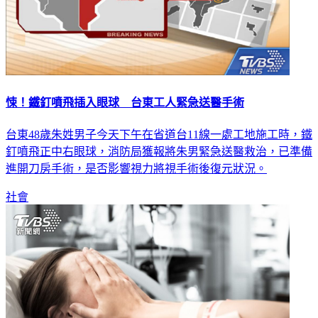
悚！鐵釘噴飛插入眼球 台東工人緊急送醫手術
台東48歲朱姓男子今天下午在省道台11線一處工地施工時，鐵
釘噴飛正中右眼球，消防局獲報將朱男緊急送醫救治，已準備
進開刀房手術，是否影響視力將視手術後復元狀況。
社會