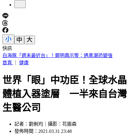
快訊
慈濟被詐10.6億！王必勝嘆「陳時中早示警」：這種都騙人的
首頁
｜
健康
世界「眼」中功臣！全球水晶
體植入器塗層 一半來自台灣
生醫公司
記者：劉俐均｜攝影：花振森
發佈時間：2021.03.31 23:48