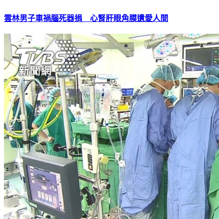
雲林男子車禍腦死器捐 心腎肝眼角膜遺愛人間