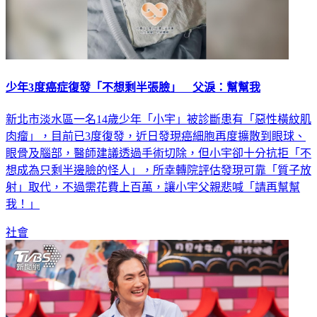
少年3度癌症復發「不想剩半張臉」 父淚：幫幫我
新北市淡水區一名14歲少年「小宇」被診斷患有「惡性橫紋肌
肉瘤」，目前已3度復發，近日發現癌細胞再度擴散到眼球、
眼骨及腦部，醫師建議透過手術切除，但小宇卻十分抗拒「不
想成為只剩半邊臉的怪人」，所幸轉院評估發現可靠「質子放
射」取代，不過需花費上百萬，讓小宇父親悲喊「請再幫幫
我！」
社會