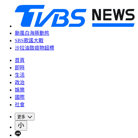
颱風白海豚動態
SBS歌謠大戰
沙拉油致癌物超標
首頁
即時
生活
政治
娛樂
國際
社會
更多