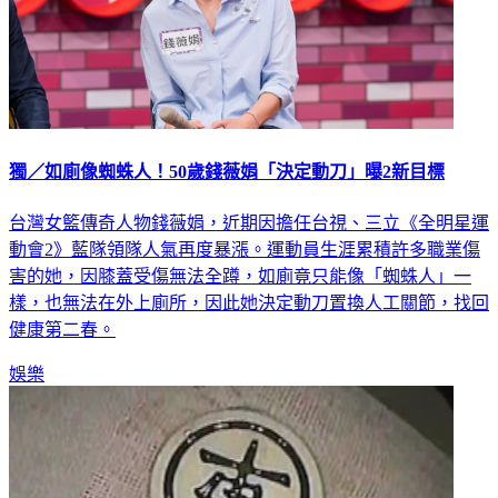
獨／如廁像蜘蛛人！50歲錢薇娟「決定動刀」曝2新目標
台灣女籃傳奇人物錢薇娟，近期因擔任台視、三立《全明星運
動會2》藍隊領隊人氣再度暴漲。運動員生涯累積許多職業傷
害的她，因膝蓋受傷無法全蹲，如廁竟只能像「蜘蛛人」一
樣，也無法在外上廁所，因此她決定動刀置換人工關節，找回
健康第二春。
娛樂