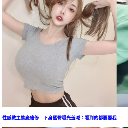
性感教主進廠維修 下身蜜臀曝光羞喊：看到的都要娶我