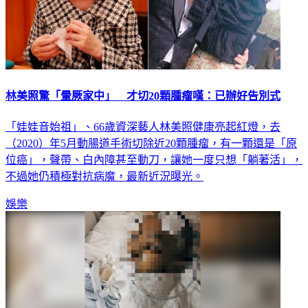
林美照驚「暈厥家中」 才切20顆腫瘤嘆：已辦好告別式
「娃娃音始祖」、66歲資深藝人林美照健康亮起紅燈，去
（2020）年5月動腸道手術切除近20顆腫瘤，有一顆還是「原
位癌」，聲帶、白內障甚至動刀，讓她一度只想「躺著活」，
不過她仍積極對抗病魔，最新近況曝光。
娛樂