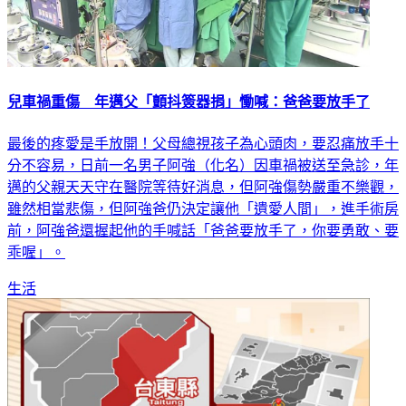
兒車禍重傷 年邁父「顫抖簽器捐」慟喊：爸爸要放手了
最後的疼愛是手放開！父母總視孩子為心頭肉，要忍痛放手十
分不容易，日前一名男子阿強（化名）因車禍被送至急診，年
邁的父親天天守在醫院等待好消息，但阿強傷勢嚴重不樂觀，
雖然相當悲傷，但阿強爸仍決定讓他「遺愛人間」，進手術房
前，阿強爸還握起他的手喊話「爸爸要放手了，你要勇敢、要
乖喔」。
生活