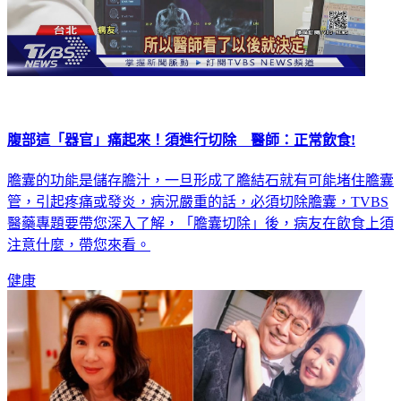
腹部這「器官」痛起來！須進行切除 醫師：正常飲食!
膽囊的功能是儲存膽汁，一旦形成了膽結石就有可能堵住膽囊
管，引起疼痛或發炎，病況嚴重的話，必須切除膽囊，TVBS
醫藥專題要帶您深入了解，「膽囊切除」後，病友在飲食上須
注意什麼，帶您來看。
健康