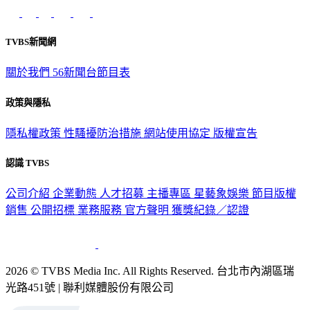
TVBS新聞網
關於我們
56新聞台節目表
政策與隱私
隱私權政策
性騷擾防治措施
網站使用協定
版權宣告
認識 TVBS
公司介紹
企業動態
人才招募
主播專區
星藝象娛樂
節目版權
銷售
公開招標
業務服務
官方聲明
獲獎紀錄／認證
2026 © TVBS Media Inc. All Rights Reserved. 台北市內湖區瑞
光路451號 | 聯利媒體股份有限公司