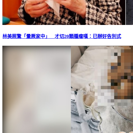
林美照驚「暈厥家中」 才切20顆腫瘤嘆：已辦好告別式