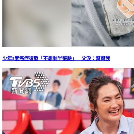
少年3度癌症復發「不想剩半張臉」 父淚：幫幫我