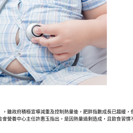
」，雖政府積極宣導減重及控制熱量後，肥胖指數成長已趨緩，
金會營養中心主任許惠玉指出，是因熱量過剩造成，且飲食習慣