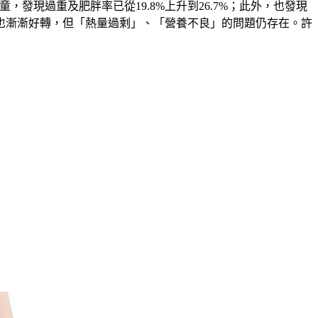
學童，發現過重及肥胖率已從19.8%上升到26.7%；此外，也發現
也漸漸好轉，但「熱量過剩」、「營養不良」的問題仍存在。許