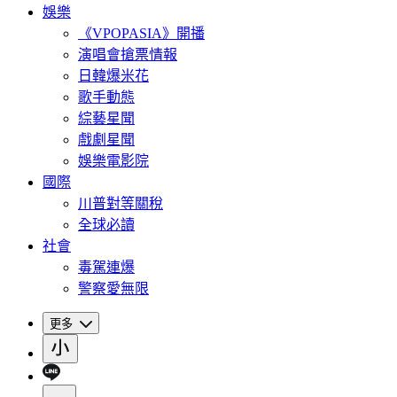
娛樂
《VPOPASIA》開播
演唱會搶票情報
日韓爆米花
歌手動態
綜藝星聞
戲劇星聞
娛樂電影院
國際
川普對等關稅
全球必讀
社會
毒駕連爆
警察愛無限
更多