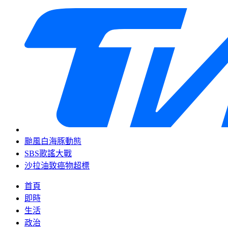
颱風白海豚動態
SBS歌謠大戰
沙拉油致癌物超標
首頁
即時
生活
政治