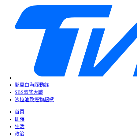
颱風白海豚動態
SBS歌謠大戰
沙拉油致癌物超標
首頁
即時
生活
政治