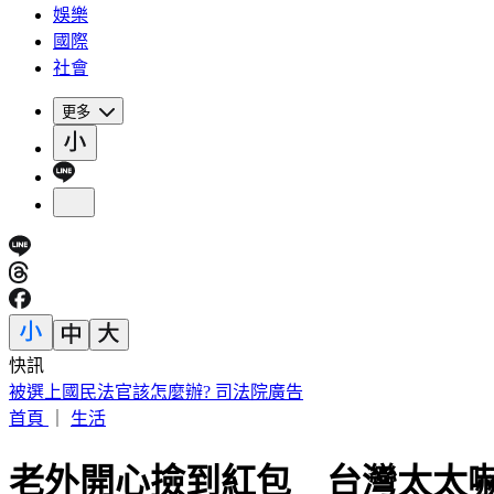
娛樂
國際
社會
更多
快訊
被選上國民法官該怎麼辦? 司法院廣告
首頁
｜
生活
老外開心撿到紅包 台灣太太