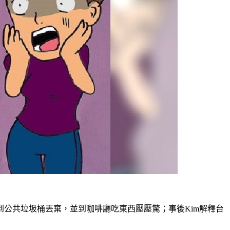
到公共垃圾桶丟棄，並到咖啡廳吃東西壓壓驚；事後Kim解釋台