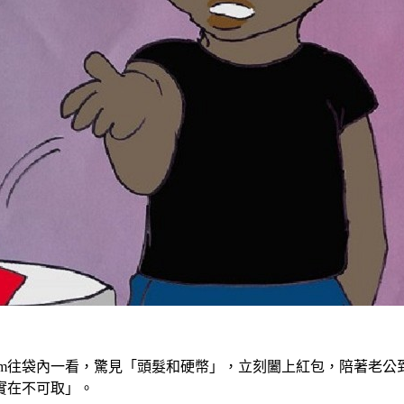
Kim往袋內一看，驚見「頭髮和硬幣」，立刻闔上紅包，陪著老公
實在不可取」。