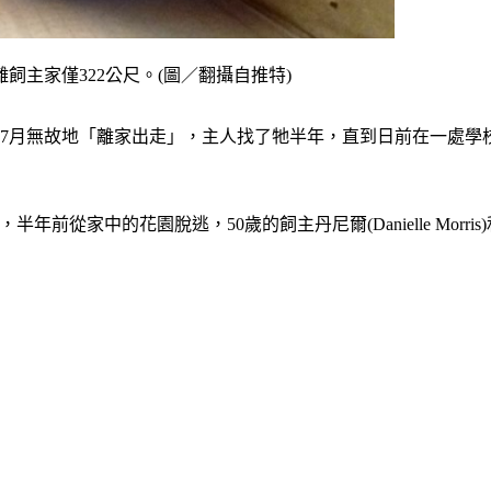
主家僅322公尺。(圖／翻攝自推特)
年7月無故地「離家出走」，主人找了牠半年，直到日前在一處學
龜，半年前從家中的花園脫逃，50歲的飼主丹尼爾(Danielle Morr