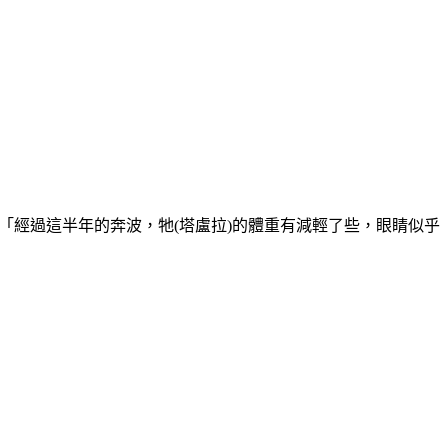
)表示，「經過這半年的奔波，牠(塔盧拉)的體重有減輕了些，眼睛似乎