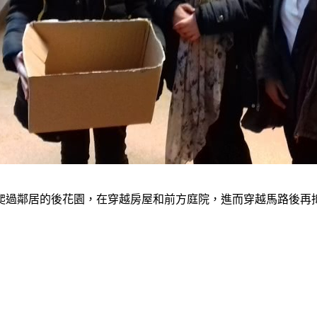
過鄰居的後花園，在穿越房屋和前方庭院，進而穿越馬路後再抵