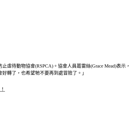
虐待動物協會(RSPCA)。
協會人員葛雷絲(Grace Mead
會好轉了，也希望牠不要再到處冒險了。」
友！