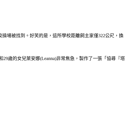
校操場被找到。
好笑的是，這所學校距離飼主家僅322公尺，換
is)和29歲的女兒萊安娜(Leanna)非常焦急，製作了一張「協尋『塔