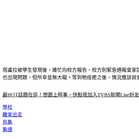
塔盧拉被學生發現後，連忙向校方報告，校方則緊急通報皇家防止
也出現問題，但所幸並無大礙。等到牠痊癒之後，情況應該就
最HOT話題在這！想跟上時事，快點我加入TVBS新聞Line好
學校
離家出走
烏龜
龜速