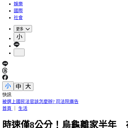
娛樂
國際
社會
更多
快訊
快訊／菲律賓又爆5.0地震 震源深度35公里
首頁
｜
生活
時速僅8公分！烏龜離家半年 