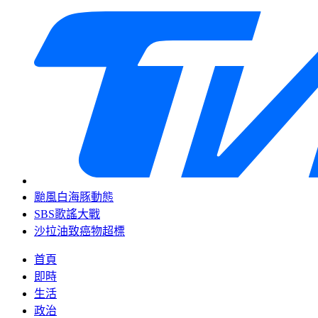
颱風白海豚動態
SBS歌謠大戰
沙拉油致癌物超標
首頁
即時
生活
政治