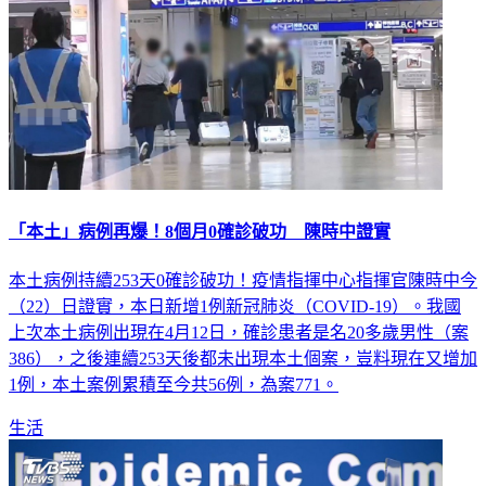
「本土」病例再爆！8個月0確診破功 陳時中證實
本土病例持續253天0確診破功！疫情指揮中心指揮官陳時中今
（22）日證實，本日新增1例新冠肺炎（COVID-19）。我國
上次本土病例出現在4月12日，確診患者是名20多歲男性（案
386），之後連續253天後都未出現本土個案，豈料現在又增加
1例，本土案例累積至今共56例，為案771。
生活