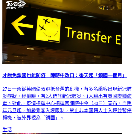
生活
才說免鎖國也能防疫 陳時中改口：後天起「鎖國一個月」
27日一架從英國倫敦飛抵台灣的班機，有多名乘客出現新冠肺
炎症狀，經檢驗，有2人確診新冠肺炎、1人驗出有英國變種病
毒。對此，疫情指揮中心指揮官陳時中今（30日）宣布，自明
年元旦起，加嚴乘客入境限制，禁止非本國籍人士入境並暫停
轉機，被外界視為「鎖國」。