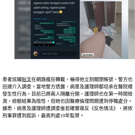
患者炫耀
貼文
在網路瘋狂轉載，嚇得他立刻關閉帳號，警方也
迅速介入調查。當地警方透露，病患及護理師都坦承在醫院裡
發生性行為，目前已將兩人隔離分開，護理師也在第一時間檢
測，檢驗結果為陰性，但她也因醫療倫理問題遭到停職處分。
據悉，病患及護理師遭調查後若確實違反《反色情法》，將依
刑事罪遭到起訴，最高判處10年監禁。