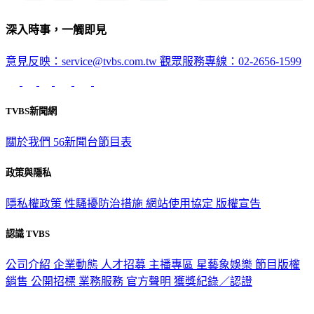
深入時事，一觸即見
意見反映：service@tvbs.com.tw
觀眾服務專線：02-2656-1599
TVBS新聞網
關於我們
56新聞台節目表
政策與隱私
隱私權政策
性騷擾防治措施
網站使用協定
版權宣告
認識 TVBS
公司介紹
企業動態
人才招募
主播專區
星藝象娛樂
節目版權
銷售
公開招標
業務服務
官方聲明
獲獎紀錄／認證