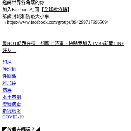
【加入社團‧疫起發聲】
邀請世界各角落的你
加入Facebook社團【
全球說疫情
】
訴說封城和防疫大小事
→
https://www.facebook.com/groups/894299717696509/
最HOT話題在這！想跟上時事，快點我加入TVBS新聞LINE
好友！
印尼
護理師
性關係
雅加達
病房
本土案例
變種病毒
新冠肺炎
COVID-19