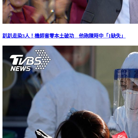
趴趴走染3人！機師害零本土破功 他砲陳時中「1缺失」