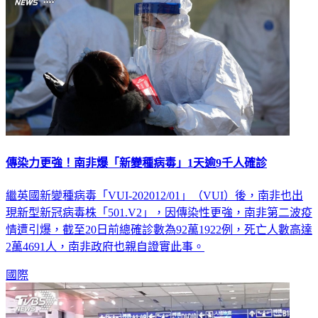
傳染力更強！南非爆「新變種病毒」1天逾9千人確診
繼英國新變種病毒「VUI-202012/01」（VUI）後，南非也出
現新型新冠病毒株「501.V2」，因傳染性更強，南非第二波疫
情遭引爆，截至20日前總確診數為92萬1922例，死亡人數高達
2萬4691人，南非政府也親自證實此事。
國際