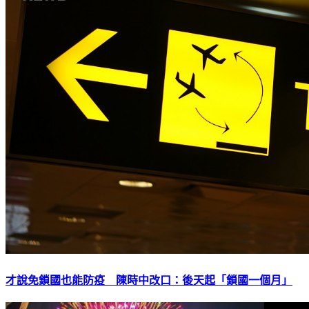
才說免鎖國也能防疫 陳時中改口：後天起「鎖國一個月」