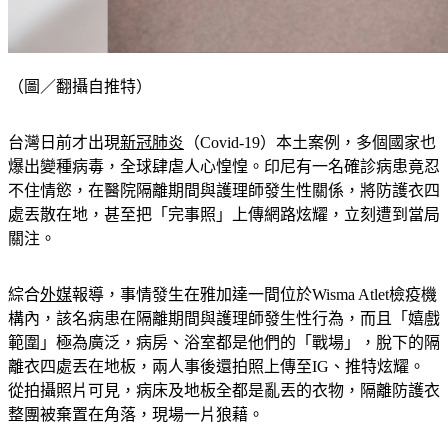
（圖／翻攝自推特）
台灣日前才出現
新冠肺炎
（Covid-19）本土案例，多個國家也
爆出變種病毒，全球肆虐人心惶惶。印尼有一名確診病患竟忍
不住情慾，在醫院隔離期間與護理師發生性關係，將防護衣四
處丟散在地，甚至把「完事照」上傳網路炫耀，立刻遭到當局
關注。
綜合
外媒
報導，事情發生在雅加達一間位於Wisma Atlet檢疫機
構內，該名病患在隔離期間與護理師發生性行為，而且「嬉戲
範圍」極為廣泛，病房、浴室都是他們的「戰場」，脫下的隔
離衣四處丟在地板，兩人事後還拍照上傳至IG、推特炫耀。
從拍攝照片可見，病床及地板全都是亂丟的衣物，隔離防護衣
整團被棄置在角落，現場一片狼藉。