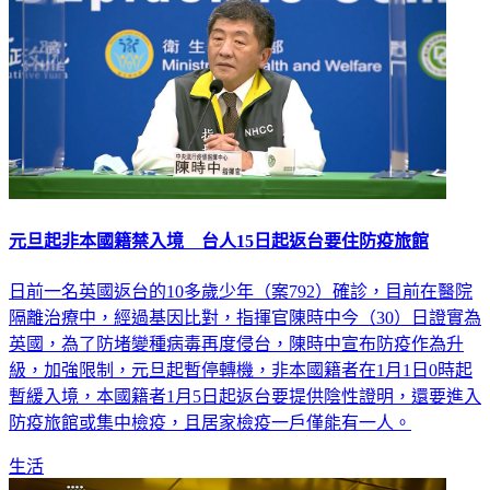
元旦起非本國籍禁入境 台人15日起返台要住防疫旅館
日前一名英國返台的10多歲少年（案792）確診，目前在醫院
隔離治療中，經過基因比對，指揮官陳時中今（30）日證實為
英國，為了防堵變種病毒再度侵台，陳時中宣布防疫作為升
級，加強限制，元旦起暫停轉機，非本國籍者在1月1日0時起
暫緩入境，本國籍者1月5日起返台要提供陰性證明，還要進入
防疫旅館或集中檢疫，且居家檢疫一戶僅能有一人。