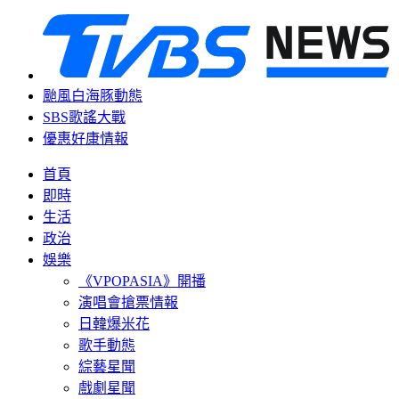
颱風白海豚動態
SBS歌謠大戰
優惠好康情報
首頁
即時
生活
政治
娛樂
《VPOPASIA》開播
演唱會搶票情報
日韓爆米花
歌手動態
綜藝星聞
戲劇星聞