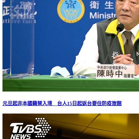
元旦起非本國籍禁入境 台人15日起返台要住防疫旅館