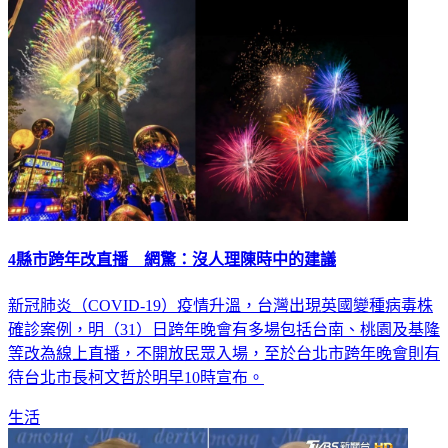
生活
4縣市跨年改直播 網驚：沒人理陳時中的建議
新冠肺炎（COVID-19）疫情升溫，台灣出現英國變種病毒株
確診案例，明（31）日跨年晚會有多場包括台南、桃園及基隆
等改為線上直播，不開放民眾入場，至於台北市跨年晚會則有
待台北市長柯文哲於明早10時宣布。
生活