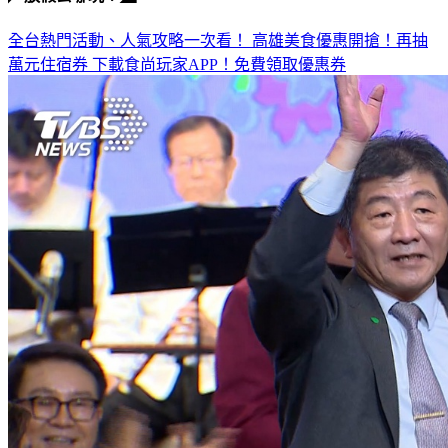
◤放假去哪玩？◢
全台熱門活動、人氣攻略一次看！
高雄美食優惠開搶！再抽
萬元住宿券
下載食尚玩家APP！免費領取優惠券