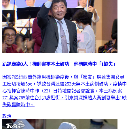
趴趴走染3人！機師害零本土破功 他砲陳時中「1缺失」
因案765紐西蘭外籍男機師染疫後，與「密友」廣達集團女員
工密切接觸5天，導致台灣連續253天無本土病例破功。疫情中
心指揮官陳時中昨（22）日特地開記者會證實，本土病例案
771與案765前往台北3處逛街，引來資深媒體人黃創夏舉出1缺
失砲轟陳時中。
政治