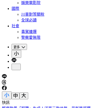
娛樂電影院
國際
川普對等關稅
全球必讀
社會
毒駕連爆
警察愛無限
更多
快訊