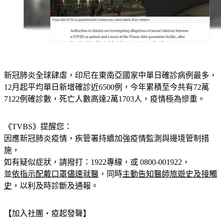
新冠肺炎全球肆虐，印尼在東南亞國家中單日確診病例最多，
12月起平均單日新增確診近6500例，今年累積至今共有72萬
7122例確診數，死亡人數高達2萬1703人，疫情極為慘重。
《TVBS》提醒您：
因應新冠肺炎疫情，疾管署持續加強疫情監測與邊境管制措
施，
如有疑似症狀，請撥打：1922專線，或 0800-001922，
並
依指示配戴口罩儘速就醫
，同時
主動告知醫師旅遊史及接觸
史
，以利及時診斷及通報。