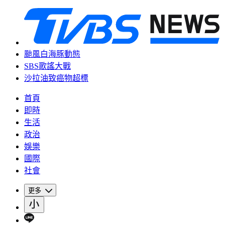
颱風白海豚動態
SBS歌謠大戰
沙拉油致癌物超標
首頁
即時
生活
政治
娛樂
國際
社會
更多