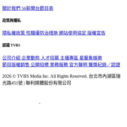
關於我們
56新聞台節目表
政策與隱私
隱私權政策
性騷擾防治措施
網站使用協定
版權宣告
認識 TVBS
公司介紹
企業動態
人才招募
主播專區
星藝象娛樂
節目版權銷售
公開招標
業務服務
官方聲明
獲獎紀錄／認證
2026 © TVBS Media Inc. All Rights Reserved. 台北市內湖區瑞
光路451號 | 聯利媒體股份有限公司