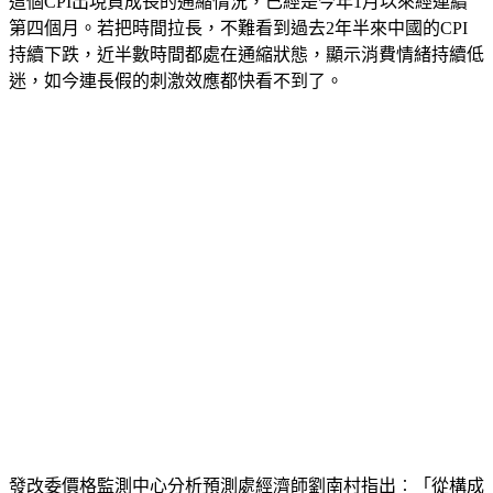
這個CPI出現負成長的通縮情況，已經是今年1月以來經連續
第四個月。若把時間拉長，不難看到過去2年半來中國的CPI
持續下跌，近半數時間都處在通縮狀態，顯示消費情緒持續低
迷，如今連長假的刺激效應都快看不到了。
發改委價格監測中心分析預測處經濟師劉南村指出︰「從構成