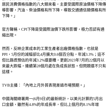
居民消費價格指數的八大類來看，主要受國際原油價格下降傳
導影響，汽油、柴油價格有所下降，導致交通通信類價格有所
下降。」
官方聲稱，CPI下降是受國際油價下跌所影響，極力否認有通
縮出現。
然而，反映企業成本的工業生產者出廠價格指數，也就是
PPI，5月份的減幅卻比4月擴大0.6個百分點，年減3.3%；這不
但比路透預估的年減3.2%還要糟，更創2023年7月的22個月以
來最大跌幅，連續第28個月處在負成長狀態。但問題還不只有
這樣。
TVB主播：「內地上月外貿表現差過市場預期。」
中國海關總署周一(6月9日)的最新統計，以美元計算的5月出
口金額，雖然有4.8%的年成長率，但比上個月的8.1%年增