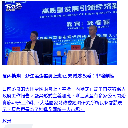
反內捲潮！浙江民企每週上班4.5天 陸發改委：非強制性
日前落幕的大陸全國兩會上，整治「內捲式」競爭首次被寫入
政府工作報告，嚴禁形式主義加班，浙江甚至有多家公司開始
實施4.5天工作制。大陸國家發改委經濟研究所所長郭春麗表
示，反內捲是為了推進全國統一大市場。
政治