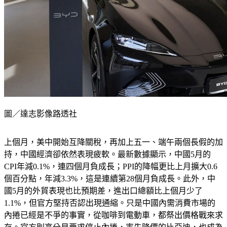
圖／達志影像路透社
上個月，美中開始互降關稅，再加上五一、端午兩個長假的加
持，中國經濟卻依然表現疲軟。最新數據顯示，中國5月的
CPI年減0.1%，連四個月負成長；PPI的降幅更比上月擴大0.6
個百分點，年減3.3%，這是連續第28個月負成長。此外，中
國5月的外貿表現也比預期差，進出口總額比上個月少了
1.1%，但官方堅持否認出現通縮。只是中國內需消費市場的
內捲已經是不爭的事實，從咖啡到電動車，都祭出價格戰來求