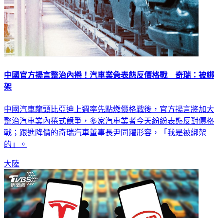
中國官方揚言整治內捲！汽車業急表態反價格戰 奇瑞：被綁
架
中國汽車龍頭比亞迪上週率先點燃價格戰後，官方揚言將加大
整治汽車業內捲式競爭，多家汽車業者今天紛紛表態反對價格
戰；跟進降價的奇瑞汽車董事長尹同躍形容，「我是被綁架
的」。
大陸