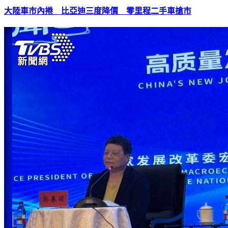
大陸車市內捲 比亞迪三度降價 零里程二手車搶市