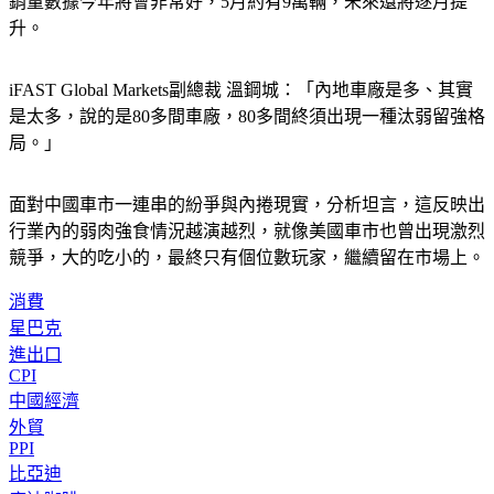
銷量數據今年將會非常好，5月約有9萬輛，未來還將逐月提
升。
iFAST Global Markets副總裁 溫鋼城：「內地車廠是多、其實
是太多，說的是80多間車廠，80多間終須出現一種汰弱留強格
局。」
面對中國車市一連串的紛爭與內捲現實，分析坦言，這反映出
行業內的弱肉強食情況越演越烈，就像美國車市也曾出現激烈
競爭，大的吃小的，最終只有個位數玩家，繼續留在市場上。
消費
星巴克
進出口
CPI
中國經濟
外貿
PPI
比亞迪