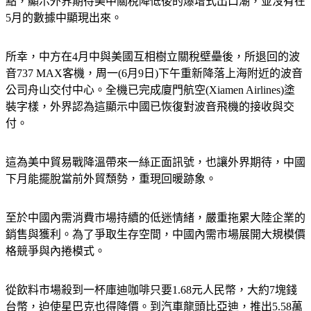
點，顯示外界期待美中關稅降低後的爆增式出口潮，並沒有在
5月的數據中顯現出來。
所幸，中方在4月中與美國互相樹立關稅壁壘後，所退回的波
音737 MAX客機，周一(6月9日)下午重新降落上海附近的波音
公司舟山交付中心。全機已完成廈門航空(Xiamen Airlines)塗
裝字樣，外界認為這顯示中國已恢復對波音飛機的接收與交
付。
這為美中貿易戰降溫帶來一絲正面訊號，也讓外界期待，中國
下月能擺脫當前外貿頹勢，重現回暖跡象。
至於中國內需消費市場持續的低迷情緒，嚴重拖累大陸企業的
銷售與獲利。為了爭取生存空間，中國內需市場展開大規模價
格競爭與內捲模式。
從飲料市場殺到一杯庫迪咖啡只要1.68元人民幣，大約7塊錢
台幣，迫使星巴克也得降價。到汽車龍頭比亞迪，推出5.58萬