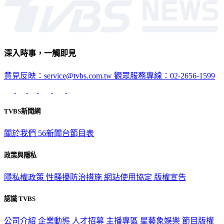
深入時事，一觸即見
意見反映：service@tvbs.com.tw
觀眾服務專線：02-2656-1599
TVBS新聞網
關於我們
56新聞台節目表
政策與隱私
隱私權政策
性騷擾防治措施
網站使用協定
版權宣告
認識 TVBS
公司介紹
企業動態
人才招募
主播專區
星藝象娛樂
節目版權