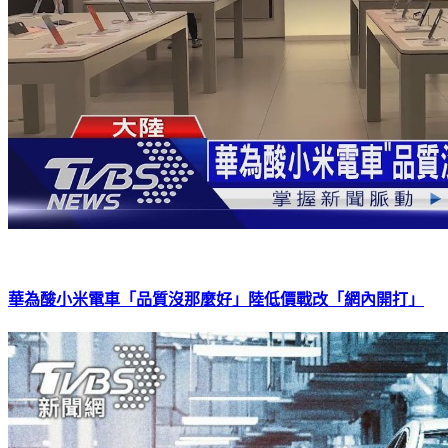
華為酸小米電車「品質沒那麼好」陸低價戰改「網內開打」