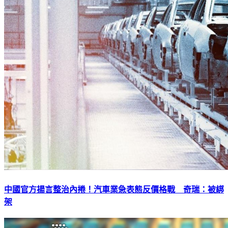
中國官方揚言整治內捲！汽車業急表態反價格戰 奇瑞：被綁
架