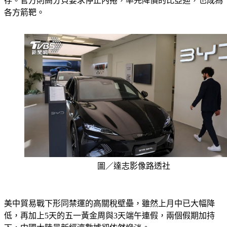
存。官方則高分貝要求停止內捲，率先降價的比亞迪，也成為
各方箭靶。
圖／達志影像路透社
美中貿易戰下形同禁運的高關稅壁壘，雖然上月中已大幅降
低，再加上5天的五一黃金周與3天端午連假，兩個假期加持