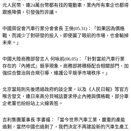
元人民幣、連24萬台幣都有找的電動車，業內所有車企也都得
跟進降價，引發強烈非議。
中國貿促會汽車行業分會會長 王俠(05.31)：「如果因為價格
戰，而減少了對研發的投入，即使贏了眼前的市場，也會輸掉
未來。」
中國大陸商務部發言人 何咏前(06.05)：「針對當前汽車行業
存在的『內捲式』競爭現象，商務部將積極配合相關部門，加
強綜合整治與合規引導，維護公平競爭市場秩序。」
北京當局則先後透過政府約談企業，以及《人民日報》等官方
喉舌發文，連日來高分貝喊話要求停止內捲與價格戰，部分車
企老董也紛紛站上火線表態。
吉利集團董事長 李書福：「當今世界汽車工業，嚴重的產能
過剩，當然中國也過剩了，我們決定不再建設新的汽車生產工