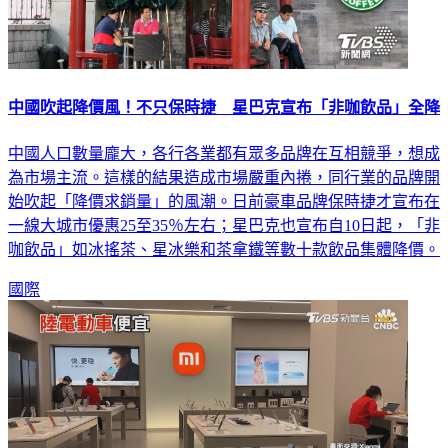
中國吹起降價風！不只保時捷 星巴克宣布「非咖飲品」全降
中國人口數量龐大，各行各業都有眾多品牌在互相競爭，想成
為市場主流。這樣的結果造成市場嚴重內捲，同行業的品牌開
始吹起「降價求銷量」的風潮。日前豪車品牌保時捷才宣布在
一線大城市優惠25至35％左右；星巴克也宣布自10日起，「非
咖飲品」如冰搖茶、星冰樂和茶拿鐵等數十款飲品集體降價。
國際