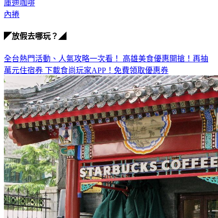
庫迪咖啡
內捲
◤放假去哪玩？◢
全台熱門活動、人氣攻略一次看！
高雄美食優惠開搶！再抽
萬元住宿券
下載食尚玩家APP！免費領取優惠券