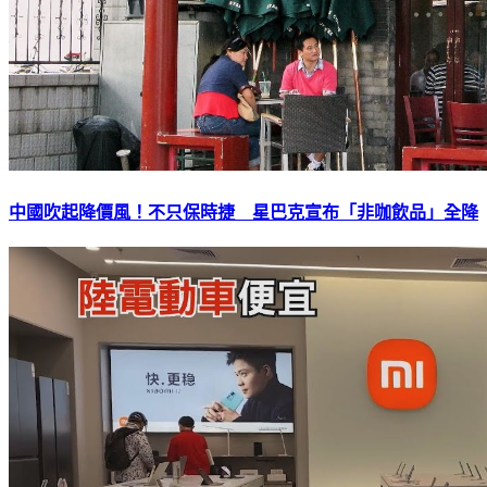
中國吹起降價風！不只保時捷 星巴克宣布「非咖飲品」全降