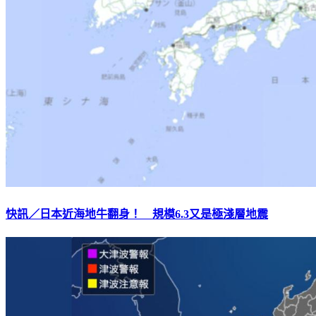
快訊／日本近海地牛翻身！ 規模6.3又是極淺層地震