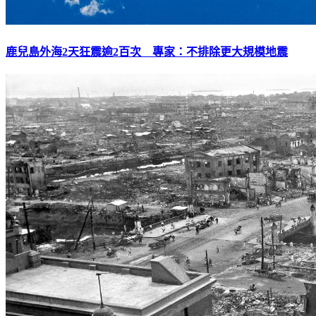
鹿兒島外海2天狂震逾2百次 專家：不排除更大規模地震