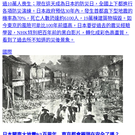
過10萬人喪生；現在這天成為日本的防災日，全國上下都進行
各項防災演練。日本政府預估30年內，發生首都直下型地震的
機率為70%，死亡人數恐達約6100人，19萬棟建築物損毀。如
今東京的風險可能比100年前還高，日本要從過去的震災經驗
學習，NHK特別把百年前的黑白影片，轉化成彩色高畫質，
看到了過去所不知道的災後景象。
國際
日本關東大地震9/1百周年 東京都會圈現在安全了嗎？