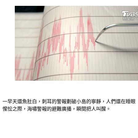
一早天還魚肚白，刺耳的警報劃破小島的寧靜，人們還在睡眼
惺忪之際，海嘯警報的避難廣播，瞬間把人叫醒。