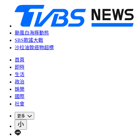
颱風白海豚動態
SBS歌謠大戰
沙拉油致癌物超標
首頁
即時
生活
政治
娛樂
國際
社會
更多