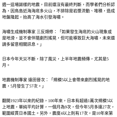
週一這場謎樣的地震，目前還沒有最終判斷，而學者們分析認
為，因鳥島近海海底多火山，不排除是岩漿流動、堆積，造成
地盤隆起，抬高了海水引發海嘯。
海嘯生成機制專家 三反畑修：「如果發生海底的火山現象或
是地滑，並不會伴隨劇烈搖晃，但可能導致巨大海嘯，未來還
請多留意相關訊息。」
日本今年天災不斷，除了風災，上半年地震頻傳，尤其是5
月。
地震機制專家 遠田晉次：「規模5以上會帶來劇烈搖晃的地
震，5月發生了57次。」
翻開1923年以來的紀錄，100年來，日本有超過1萬次規模5以
上地震，單純平均計算，一個月為9次，但今年5月多達27次，
範圍縱貫日本國土。另外，震度4以上則有17次，是10年來第