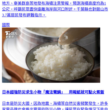
地方、奄美群島等地發布海嘯注意警報，預測海嘯高度均為1
公尺，呼籲民眾盡快遠離海岸與河口附近。千葉縣也對館山市
3.7萬居民發布避難指示。
國際
日本超強防災求生小物「魔法電鍋」 用報紙就可點火煮飯
日本是防災大國，因為地震、海嘯等自然災害頻繁發生，許多
家電品牌也會推出實用的防災小物，讓民眾在緊急情況下能自