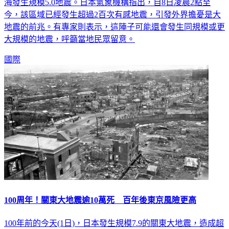
海發生規模5.0地震。日本氣象機構指出，自8日凌晨2點至
今，該區域已經發生超過2百次有感地震，引發外界擔憂是大
地震的前兆。有專家則表示，這陣子可能還會發生同規模或更
大規模的地震，呼籲當地民眾留意。
國際
100周年！關東大地震逾10萬死 百年後東京風險更高
100年前的今天(1日)，日本發生規模7.9的關東大地震，造成超