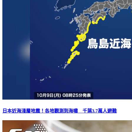
日本近海淺層地震！各地觀測到海嘯 千葉3.7萬人避難