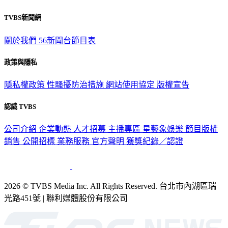
TVBS新聞網
關於我們
56新聞台節目表
政策與隱私
隱私權政策
性騷擾防治措施
網站使用協定
版權宣告
認識 TVBS
公司介紹
企業動態
人才招募
主播專區
星藝象娛樂
節目版權
銷售
公開招標
業務服務
官方聲明
獲獎紀錄／認證
2026 © TVBS Media Inc. All Rights Reserved. 台北市內湖區瑞
光路451號 | 聯利媒體股份有限公司