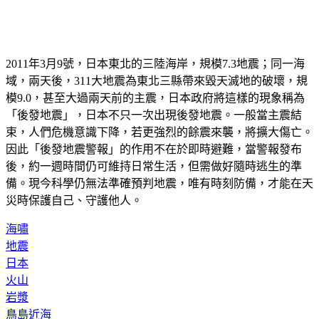
2011年3月9號，日本東北的三陸海岸，規模7.3地震；同一海
域，兩天後，311大地震為東北三縣帶來毀天滅地的破壞，規
模9.0，甚至大過兩天前的主震，日本政府將這樣的現象稱為
「後發地震」，日本不只一次出現後發地震。一般當主震結
束，人們危機意識下降，若更強烈的餘震來襲，將擴大傷亡。
因此「後發地震警報」的作用不在於即時避難，當警報發布
後，約一週時間仍可維持日常生活，但需做好隨時逃生的準
備。現今科學仍無法準確預判地震，唯有時刻防備，才能在天
災時保護自己、守護他人。
海嘯
地震
日本
火山
岩漿
鳥島近海