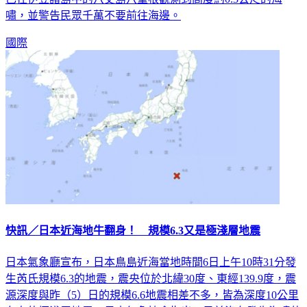
嘯，並警告民眾千萬不要前往海邊。
國際
快訊／日本近海地牛翻身！ 規模6.3又是極淺層地震
日本氣象廳宣布，日本鳥島近海當地時間6日上午10時31分發
生芮氏規模6.3的地震，震央位於北緯30度、東經139.9度，震
源深度與昨（5）日的規模6.6地震相差不多，皆為深度10公里