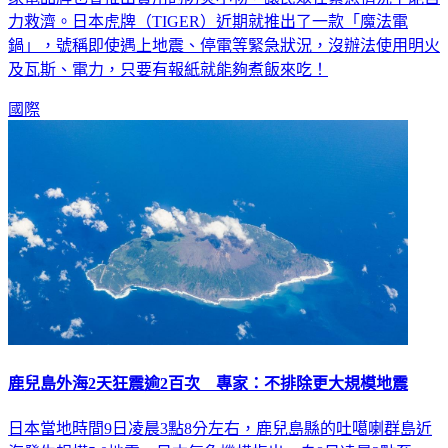
力救濟。日本虎牌（TIGER）近期就推出了一款「魔法電
鍋」，號稱即使遇上地震、停電等緊急狀況，沒辦法使用明火
及瓦斯、電力，只要有報紙就能夠煮飯來吃！
國際
鹿兒島外海2天狂震逾2百次 專家：不排除更大規模地震
日本當地時間9日凌晨3點8分左右，鹿兒島縣的吐噶喇群島近