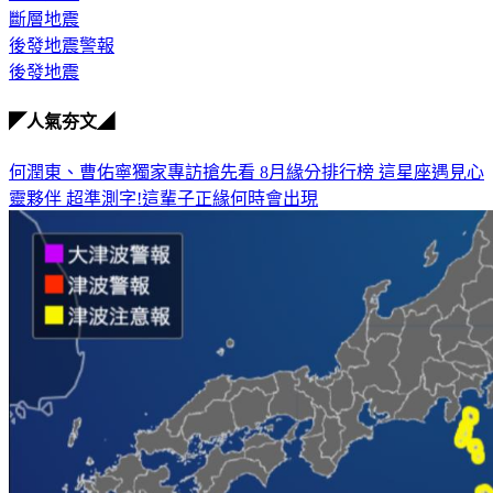
斷層地震
後發地震警報
後發地震
◤人氣夯文◢
何潤東、曹佑寧獨家專訪搶先看
8月緣分排行榜 這星座遇見心
靈夥伴
超準測字!這輩子正緣何時會出現