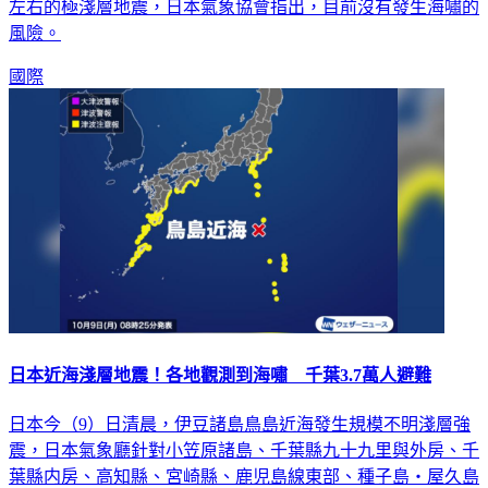
左右的極淺層地震，日本氣象協會指出，目前沒有發生海嘯的
風險。
國際
日本近海淺層地震！各地觀測到海嘯 千葉3.7萬人避難
日本今（9）日清晨，伊豆諸島鳥島近海發生規模不明淺層強
震，日本氣象廳針對小笠原諸島、千葉縣九十九里與外房、千
葉縣内房、高知縣、宮崎縣、鹿児島線東部、種子島・屋久島