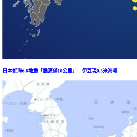
日本近海6.6地震「震源僅10公里」 伊豆現0.3米海嘯