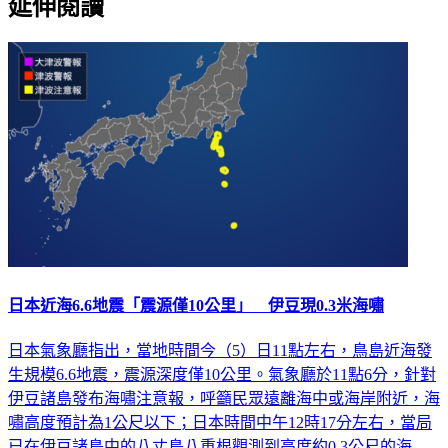
延伸閱讀
日本近海6.6地震「震源僅10公里」 伊豆現0.3米海嘯
日本氣象廳指出，當地時間今（5）日11點左右，鳥島近海發
生規模6.6地震，震源深度僅10公里。氣象廳於11點6分，針對
伊豆諸島發布海嘯注意報，呼籲民眾遠離海中或海岸附近，海
嘯高度預計為1公尺以下；日本時間中午12時17分左右，當局
已在伊豆諸島中的八丈島八重根觀測到高度約0.3公尺的海