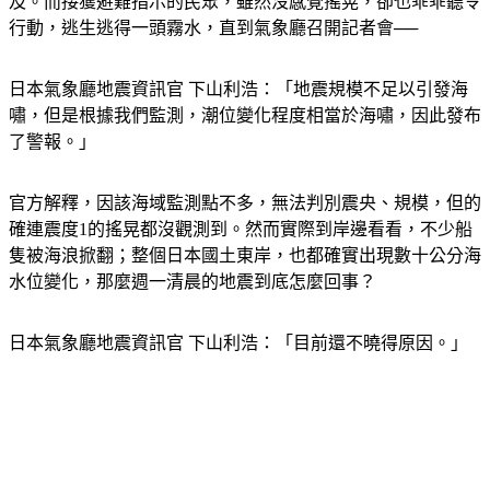
及。而接獲避難指示的民眾，雖然沒感覺搖晃，卻也乖乖聽令
行動，逃生逃得一頭霧水，直到氣象廳召開記者會──
日本氣象廳地震資訊官 下山利浩：「地震規模不足以引發海
嘯，但是根據我們監測，潮位變化程度相當於海嘯，因此發布
了警報。」
官方解釋，因該海域監測點不多，無法判別震央、規模，但的
確連震度1的搖晃都沒觀測到。然而實際到岸邊看看，不少船
隻被海浪掀翻；整個日本國土東岸，也都確實出現數十公分海
水位變化，那麼週一清晨的地震到底怎麼回事？
日本氣象廳地震資訊官 下山利浩：「目前還不曉得原因。」