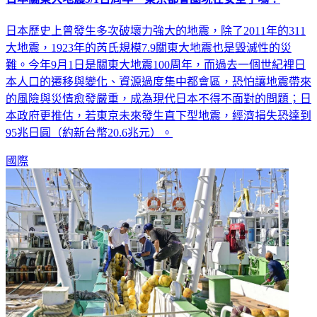
日本歷史上曾發生多次破壞力強大的地震，除了2011年的311
大地震，1923年的芮氏規模7.9關東大地震也是毀滅性的災
難。今年9月1日是關東大地震100周年，而過去一個世紀裡日
本人口的遷移與變化、資源過度集中都會區，恐怕讓地震帶來
的風險與災情愈發嚴重，成為現代日本不得不面對的問題；日
本政府更推估，若東京未來發生直下型地震，經濟損失恐達到
95兆日圓（約新台幣20.6兆元）。
國際