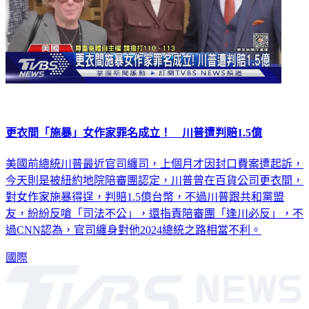
更衣間「施暴」女作家罪名成立！ 川普遭判賠1.5億
美國前總統川普最近官司纏司，上個月才因封口費案遭起訴，
今天則是被紐約地院陪審團認定，川普曾在百貨公司更衣間，
對女作家施暴得逞，判賠1.5億台幣，不過川普跟共和黨盟
友，紛紛反嗆「司法不公」，還指責陪審團「逢川必反」，不
過CNN認為，官司纏身對他2024總統之路相當不利。
國際