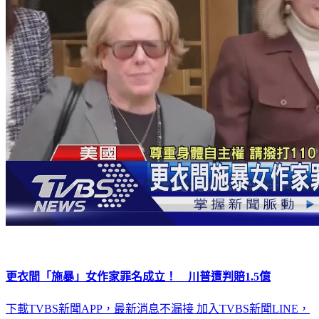
更衣間「施暴」女作家罪名成立！ 川普遭判賠1.5億