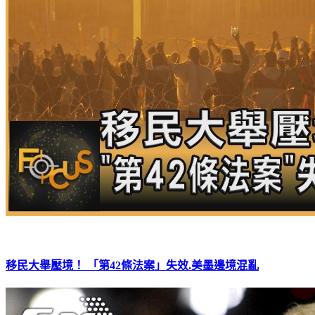
移民大舉壓境！ 「第42條法案」失效.美墨邊境混亂