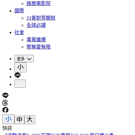
娛樂電影院
國際
川普對等關稅
全球必讀
社會
毒駕連爆
警察愛無限
更多
快訊