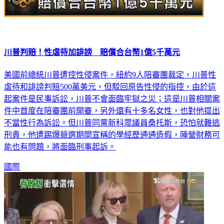
川普判賠！性虐待加誹謗 賠償合台幣1億5千萬元
美國前總統川普遭控性侵案件，紐約9人陪審團裁定，川普性
虐待和誹謗判賠500萬美元，但駁回原告性侵的指控，由於這
起案件是民事訴訟，川普不會面臨牢獄之災；這是川普相關案
件中首度在陪審團前開審，另外還有十多名女性，也對他提出
不當性行為訴訟。但川普同黨新科眾議員桑托斯，恐怕就難逃
刑責，他遭踢爆競選期間宣稱的學經歷通通造假，陣營財務可
能也有問題，將面臨刑事起訴。
國際