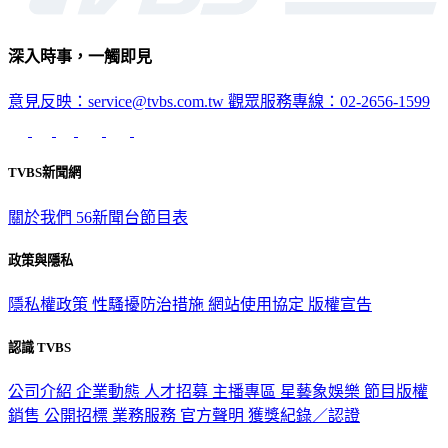
深入時事，一觸即見
意見反映：service@tvbs.com.tw
觀眾服務專線：02-2656-1599
TVBS新聞網
關於我們
56新聞台節目表
政策與隱私
隱私權政策
性騷擾防治措施
網站使用協定
版權宣告
認識 TVBS
公司介紹
企業動態
人才招募
主播專區
星藝象娛樂
節目版權
銷售
公開招標
業務服務
官方聲明
獲獎紀錄／認證