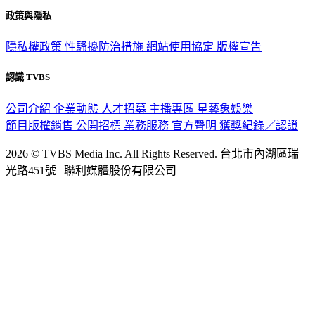
關於我們
56新聞台節目表
政策與隱私
隱私權政策
性騷擾防治措施
網站使用協定
版權宣告
認識 TVBS
公司介紹
企業動態
人才招募
主播專區
星藝象娛樂
節目版權銷售
公開招標
業務服務
官方聲明
獲獎紀錄／認證
2026 © TVBS Media Inc. All Rights Reserved. 台北市內湖區瑞
光路451號 | 聯利媒體股份有限公司