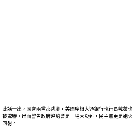
期。」
此話一出，國會兩黨都跳腳，美國摩根大通銀行執行長戴蒙也
被驚嚇，出面警告政府違約會是一場大災難，民主黨更是砲火
四射。