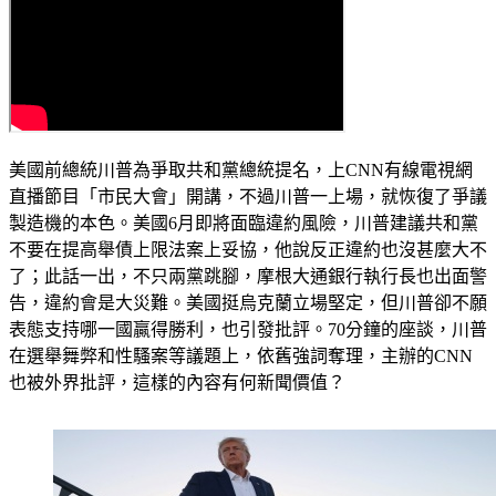
美國前總統川普為爭取共和黨總統提名，上CNN有線電視網
直播節目「市民大會」開講，不過川普一上場，就恢復了爭議
製造機的本色。美國6月即將面臨違約風險，川普建議共和黨
不要在提高舉債上限法案上妥協，他說反正違約也沒甚麼大不
了；此話一出，不只兩黨跳腳，摩根大通銀行執行長也出面警
告，違約會是大災難。美國挺烏克蘭立場堅定，但川普卻不願
表態支持哪一國贏得勝利，也引發批評。70分鐘的座談，川普
在選舉舞弊和性騷案等議題上，依舊強詞奪理，主辦的CNN
也被外界批評，這樣的內容有何新聞價值？