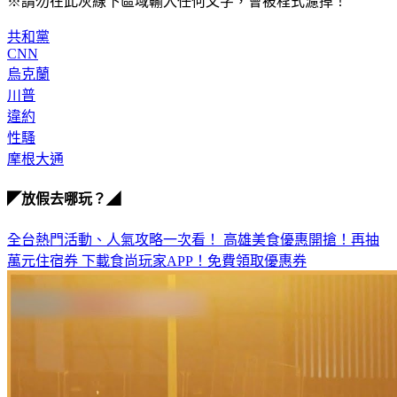
※請勿在此灰線下區域輸入任何文字，會被程式濾掉！
共和黨
CNN
烏克蘭
川普
違約
性騷
摩根大通
◤放假去哪玩？◢
全台熱門活動、人氣攻略一次看！
高雄美食優惠開搶！再抽
萬元住宿券
下載食尚玩家APP！免費領取優惠券