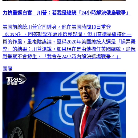
力拚重返白宮 川普：若我是總統「24小時解決俄烏戰爭」
美國前總統川普官司纏身，他在美國時間10日重登
《CNN》、回答新罕布夏州選民疑問，但川普還是維持他一
貫的作風，重複陰謀論、堅稱2020年美國總統大選是「操弄舞
弊」的結果；川普還說，如果現在是由他擔任美國總統，烏俄
戰爭就不會發生，「我會在24小時內解決這場戰爭。」
國際