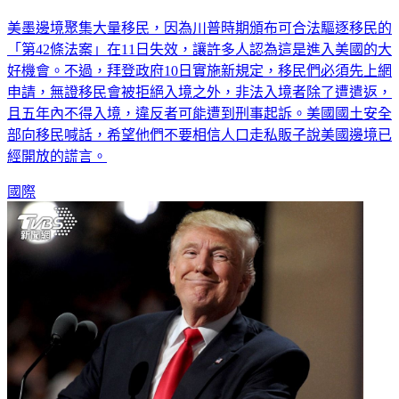
移民大舉壓境！ 「第42條法案」失效.美墨邊境混亂
美墨邊境聚集大量移民，因為川普時期頒布可合法驅逐移民的
「第42條法案」在11日失效，讓許多人認為這是進入美國的大
好機會。不過，拜登政府10日實施新規定，移民們必須先上網
申請，無證移民會被拒絕入境之外，非法入境者除了遭遣返，
且五年內不得入境，違反者可能遭到刑事起訴。美國國土安全
部向移民喊話，希望他們不要相信人口走私販子說美國邊境已
經開放的謊言。
國際