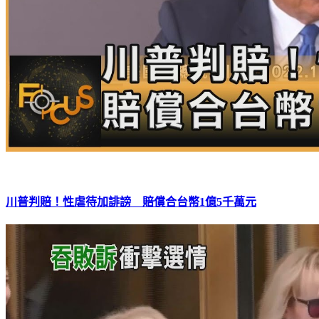
川普判賠！性虐待加誹謗 賠償合台幣1億5千萬元