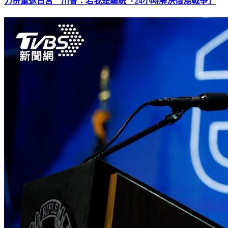
力拚重返白宮 川普：若我是總統「24小時解決俄烏戰爭」