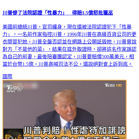
川普慘了法院認證「性暴力」 得賠1.5億怒批獵巫
美國前總統川普，官司纏身，現在還被法院認證犯下「性暴
力」，一名前作家指控川普，1996年川普在高級百貨公司的更
衣間冒犯她，川普全盤否認並在網路上公開詆毀她，川普曾說
對方「不是他的菜」，結果在庭外取證時，卻將這名作家誤認
為自己的前妻，最後陪審團認定，川普要賠償500萬美元，相
當於台幣1.5億，川普高喊司法不公，還說絕對會上訴到底。
國際