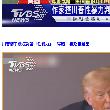
川普慘了法院認證「性暴力」 得賠1.5億怒批獵巫