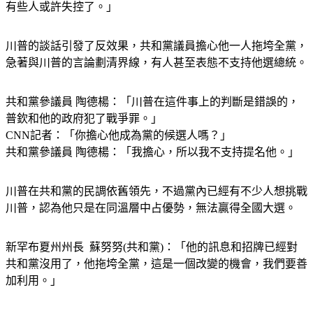
美國前總統 川普：「我會特赦大部分的人，不會全都特赦，
有些人或許失控了。」
川普的談話引發了反效果，共和黨議員擔心他一人拖垮全黨，
急著與川普的言論劃清界線，有人甚至表態不支持他選總統。
共和黨參議員 陶德楊：「川普在這件事上的判斷是錯誤的，
普欽和他的政府犯了戰爭罪。」
CNN記者：「你擔心他成為黨的候選人嗎？」
共和黨參議員 陶德楊：「我擔心，所以我不支持提名他。」
川普在共和黨的民調依舊領先，不過黨內已經有不少人想挑戰
川普，認為他只是在同溫層中占優勢，無法贏得全國大選。
新罕布夏州州長  蘇努努(共和黨)：「他的訊息和招牌已經對
共和黨沒用了，他拖垮全黨，這是一個改變的機會，我們要善
加利用。」