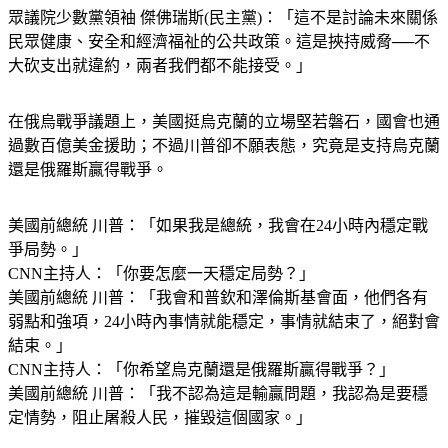
眾議院少數黨領袖 傑佛瑞斯(民主黨)：「這不是討論未來關係
民眾健康、安全和經濟福祉的公共政策。這是挾持威脅──不
大砍支出就違約，兩者我們都不能接受。」
在俄烏戰爭議題上，美國挺烏克蘭的立場堅若磐石，國會也通
過數百億美金援助；不過川普卻不願表態，究竟是支持烏克蘭
還是俄羅斯贏得戰爭。
美國前總統 川普：「如果我是總統，我會在24小時內穩定戰
爭局勢。」
CNN主持人：「你要怎麼一天穩定局勢？」
美國前總統 川普：「我會和普欽和澤倫斯基會面，他們各有
弱點和強項，24小時內事情就能穩定，事情就結束了，絕對會
結束。」
CNN主持人：「你希望烏克蘭還是俄羅斯贏得戰爭？」
美國前總統 川普：「我不認為這是輸贏問題，我認為是要穩
定情勢，阻止屠殺人民，摧毀這個國家。」