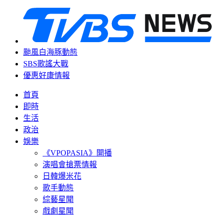
颱風白海豚動態
SBS歌謠大戰
優惠好康情報
首頁
即時
生活
政治
娛樂
《VPOPASIA》開播
演唱會搶票情報
日韓爆米花
歌手動態
綜藝星聞
戲劇星聞