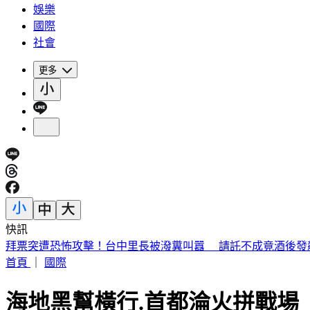
娛樂
國際
社會
更多
快訊
拜票突遭恐怖攻擊！台中里長被潑糞叫囂 請託不成竟酒後發
首頁
｜
國際
海地黑幫橫行.首都淪火拼戰場