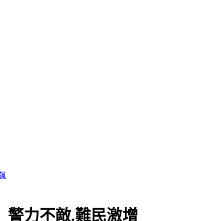
飆
 警力不敵.難民激增