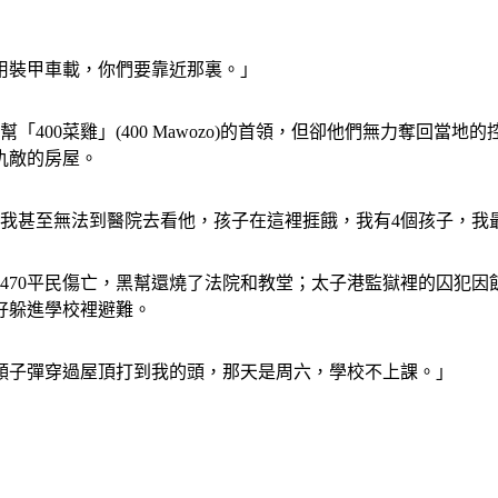
用裝甲車載，你們要靠近那裏。」
400菜雞」(400 Mawozo)的首領，但卻他們無力奪回
仇敵的房屋。
，我甚至無法到醫院去看他，孩子在這裡捱餓，我有4個孩子，我
470平民傷亡，黑幫還燒了法院和教堂；太子港監獄裡的囚犯
好躲進學校裡避難。
顆子彈穿過屋頂打到我的頭，那天是周六，學校不上課。」