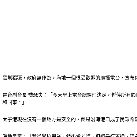
黑幫猖獗，政府無作為，海地一個很受歡迎的廣播電台，宣布
電台副台長 喬瑟夫：「今天早上電台總經理決定，暫停所有
和同事。」
太子港現在沒有一個地方是安全的，倒是沿海港口成了民眾希
海地民眾：「我從學校畢業，然後當老師，但還是行不通，現