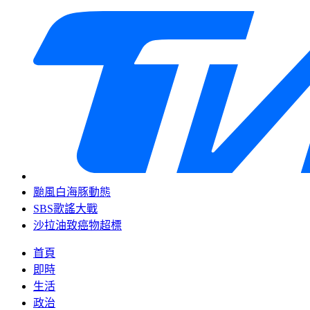
颱風白海豚動態
SBS歌謠大戰
沙拉油致癌物超標
首頁
即時
生活
政治