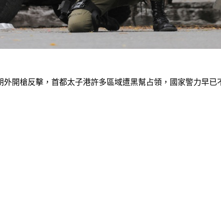
朝外開槍反擊，首都太子港許多區域遭黑幫占領，國家警力早已