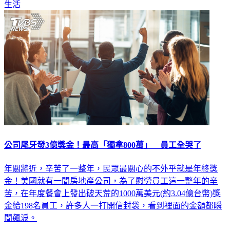
生活
公司尾牙發3億獎金！最高「獨拿800萬」 員工全哭了
年關將近，辛苦了一整年，民眾最關心的不外乎就是年終獎
金！美國就有一間房地產公司，為了慰勞員工這一整年的辛
苦，在年度餐會上發出破天荒的1000萬美元(約3.04億台幣)獎
金給198名員工，許多人一打開信封袋，看到裡面的金額都瞬
間飆淚。