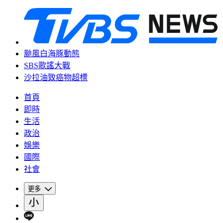
颱風白海豚動態
SBS歌謠大戰
沙拉油致癌物超標
首頁
即時
生活
政治
娛樂
國際
社會
更多