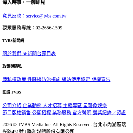
深入時事，一觸即見
意見反映：service@tvbs.com.tw
觀眾服務專線：02-2656-1599
TVBS新聞網
關於我們
56新聞台節目表
政策與隱私
隱私權政策
性騷擾防治措施
網站使用協定
版權宣告
認識 TVBS
公司介紹
企業動態
人才招募
主播專區
星藝象娛樂
節目版權銷售
公開招標
業務服務
官方聲明
獲獎紀錄／認證
2026 © TVBS Media Inc. All Rights Reserved. 台北市內湖區瑞
光路451號 | 聯利媒體股份有限公司