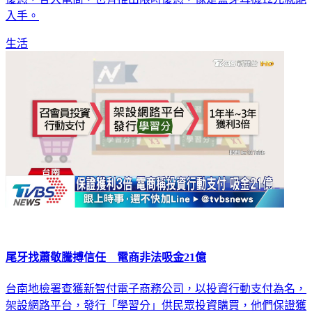
入手。
生活
尾牙找蕭敬騰搏信任 電商非法吸金21億
台南地檢署查獲新智付電子商務公司，以投資行動支付為名，
架設網路平台，發行「學習分」供民眾投資購買，他們保證獲