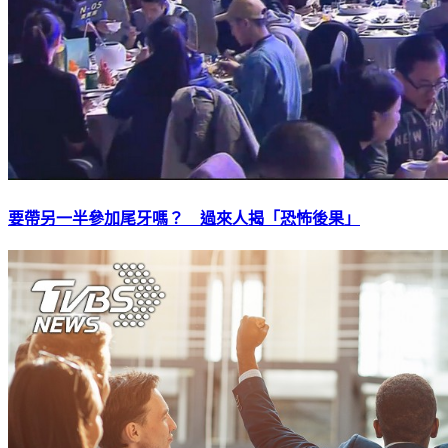
要帶另一半參加尾牙嗎？ 過來人揭「恐怖後果」