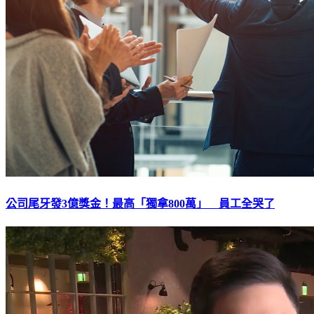
公司尾牙發3億獎金！最高「獨拿800萬」 員工全哭了