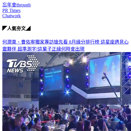
忘年會through
PR Times
Chatwork
◤人氣夯文◢
何潤東、曹佑寧獨家專訪搶先看
8月緣分排行榜 這星座遇見心
靈夥伴
超準測字!這輩子正緣何時會出現