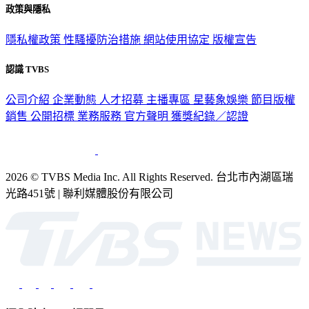
政策與隱私
隱私權政策
性騷擾防治措施
網站使用協定
版權宣告
認識 TVBS
公司介紹
企業動態
人才招募
主播專區
星藝象娛樂
節目版權
銷售
公開招標
業務服務
官方聲明
獲獎紀錄／認證
2026 © TVBS Media Inc. All Rights Reserved. 台北市內湖區瑞
光路451號 | 聯利媒體股份有限公司