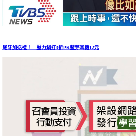
尾牙加送禮！ 壓力鍋打3折PK藍芽耳機12元