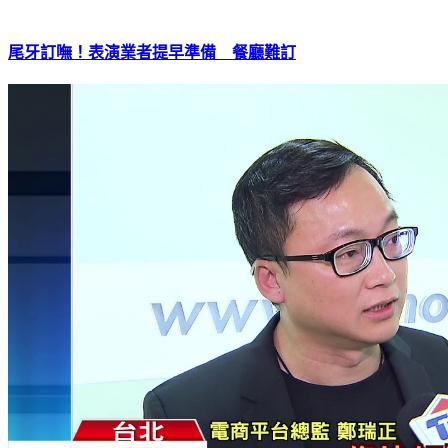
尾牙訂嘸！表演業者提早準備 餐廳難訂