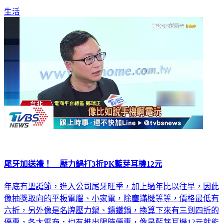
生活
尾牙加送禮！ 壓力鍋打3折PK藍芽耳機12元
年底有聖誕節，進入公司尾牙旺季，加上過年比以往早，因此
像抽獎取向的平板電腦、小家電，除塵蹣機等等，價格最低有
六折，另外像是名牌壓力鍋、鑄鐵鍋，換算下來有三到四折的
優惠，各大電商，也有推出限時優惠，像是藍芽耳機12元就能