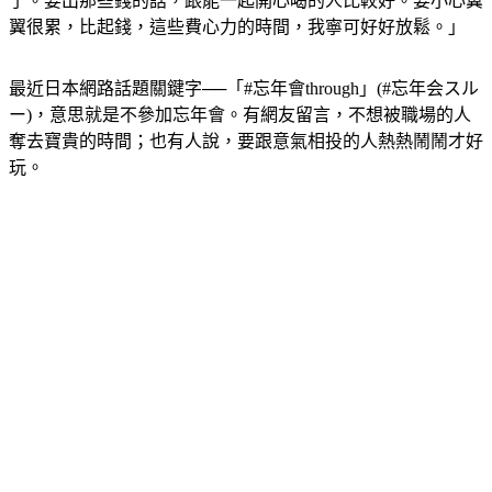
了。要出那些錢的話，跟能一起開心喝的人比較好。要小心翼
翼很累，比起錢，這些費心力的時間，我寧可好好放鬆。」
最近日本網路話題關鍵字──「#忘年會through」(#忘年会スル
ー)，意思就是不參加忘年會。有網友留言，不想被職場的人
奪去寶貴的時間；也有人說，要跟意氣相投的人熱熱鬧鬧才好
玩。