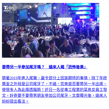
要帶另一半參加尾牙嗎？ 過來人揭「恐怖後果」
隨著2019年進入尾聲，最令部分上班族期待的事情，除了年終
獎金之外就是公司尾牙了，不過，究竟是否要帶另一半出席，
使很多人為此傷透腦筋！近日一名從事工程業的菜鳥女員工發
文，好奇要不要帶男朋友參加公司尾牙，文章曝光後，過來人
紛紛提出看法。