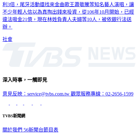
利3倍，尾牙活動還找來金曲歌王蕭敬騰等知名藝人演唱，讓
不少年輕人信以為真掏出錢來投資，從106年10月開始，已經
違法吸金21億，現在林姓負責人夫婦等10人，被依銀行法送
辦。
社會
深入時事，一觸即見
意見反映：service@tvbs.com.tw
觀眾服務專線：02-2656-1599
TVBS新聞網
關於我們
56新聞台節目表