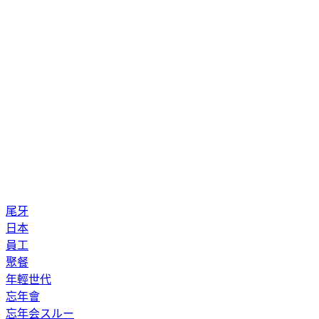
尾牙
日本
員工
聚餐
年輕世代
忘年會
忘年会スルー