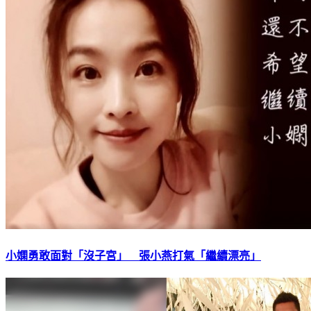
小嫻勇敢面對「沒子宮」 張小燕打氣「繼續漂亮」