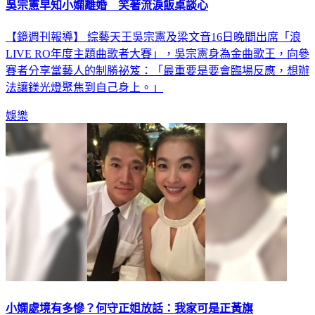
吳宗憲早知小嫻離婚 笑著流淚飯桌談心
【鏡週刊報導】 綜藝天王吳宗憲及梁文音16日晚間出席「浪
LIVE RO年度主題曲歌者大賽」，吳宗憲身為金曲歌王，向參
賽者分享當藝人的制勝祕笈：「最重要是要會臨場反應，想辦
法讓鎂光燈聚焦到自己身上。」
娛樂
小嫻處境有多慘？何守正姐放話：我家可是正黃旗