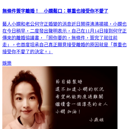
無條件簽字離婚！ 小嫻鬆口：尊重也接受你不愛了
藝人小嫻和老公何守正婚變的消息近日鬧得沸沸揚揚，小嫻也
在今日稍早，二度發出聲明表示，自己在11月14日接到何守正
傳來的離婚協議書，「照你要的，無條件，簽完了就往前
走」，也首度坦承自己真正願意接受離婚的原因就是「尊重也
接受你不愛了的決定。」
娛樂