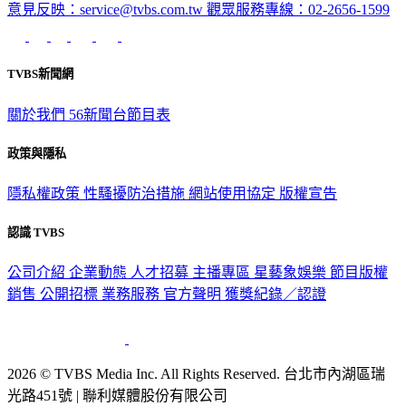
意見反映：service@tvbs.com.tw
觀眾服務專線：02-2656-1599
TVBS新聞網
關於我們
56新聞台節目表
政策與隱私
隱私權政策
性騷擾防治措施
網站使用協定
版權宣告
認識 TVBS
公司介紹
企業動態
人才招募
主播專區
星藝象娛樂
節目版權
銷售
公開招標
業務服務
官方聲明
獲獎紀錄／認證
2026 © TVBS Media Inc. All Rights Reserved. 台北市內湖區瑞
光路451號 | 聯利媒體股份有限公司