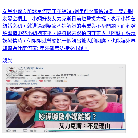
女星小嫻與前球星何守正在結婚5週年前夕驚傳婚變，雙方親
友隔空槓上。小嫻好友艾力克斯日前也聲援力挺，表示小嫻在
結婚之初，就遭遇到婆家不諒解她的事業與不孕問題。而名嘴
許聖梅更替小嫻抱不平，爆料過去跟拍何守正與「阿妹」張惠
妹戀情時，何姐姐就曾給她一個語出驚人的回應，也能讓外界
知道為什麼何家5年來都無法接受小嫻。
娛樂