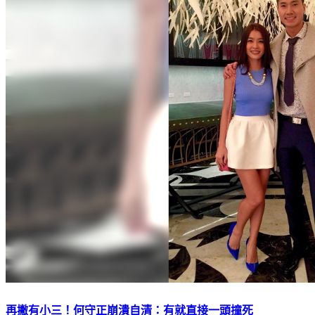
再撇有小三！何守正崩潰自清：有就直接一頭撞死