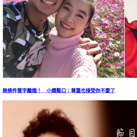
無條件簽字離婚！ 小嫻鬆口：尊重也接受你不愛了