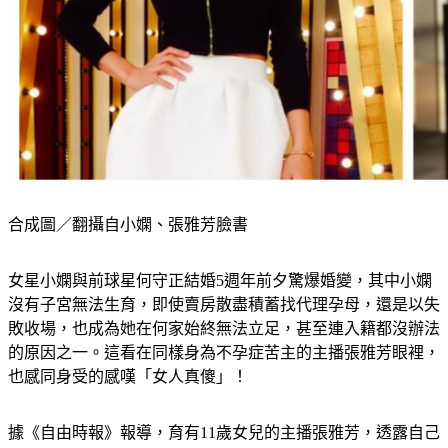
合成圖／翻攝自小嫻、張雅芳臉書
女星小嫻與前球星何守正結婚5週年前夕驚爆婚變，其中小嫻
沒有子宮無法生育，即使賣房散盡積蓄找代理孕母，還是以失
敗收場，也成為她在何家始終無法立足，甚至連入籍都沒辦法
的原因之一。這看在同樣身為不孕症苦主的主播張雅芳眼裡，
也感同身受的感嘆「女人真傻」！
據《自由時報》報導，育有11歲女兒的主播張雅芳，透露自己