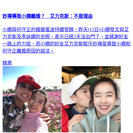
妙禪導致小嫻離婚？ 艾力克斯：不是理由
小嫻與何守正的婚變風波持續發酵，昨天(15日)小嫻發文與艾
力克斯及李詠嫻的合照，表示已經2天沒出門了，並感謝好友
一路上的力挺，而小嫻的好友艾力克斯駁斥妙禪是導致小嫻和
何守正離婚原因的說法。
娛樂