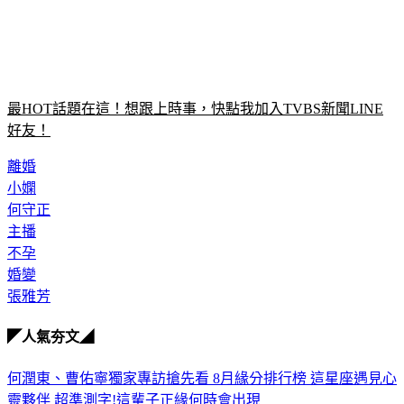
最HOT話題在這！想跟上時事，快點我加入TVBS新聞LINE
好友！
離婚
小嫻
何守正
主播
不孕
婚變
張雅芳
◤人氣夯文◢
何潤東、曹佑寧獨家專訪搶先看
8月緣分排行榜 這星座遇見心
靈夥伴
超準測字!這輩子正緣何時會出現