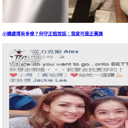
小嫻處境有多慘？何守正姐放話：我家可是正黃旗