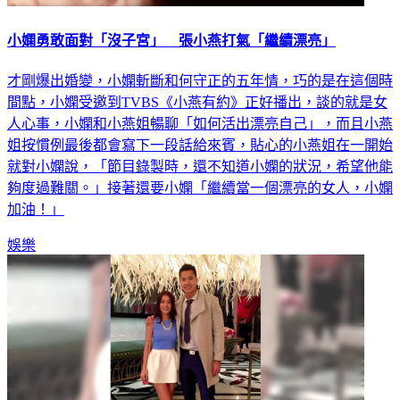
小嫻勇敢面對「沒子宮」 張小燕打氣「繼續漂亮」
才剛爆出婚變，小嫻斬斷和何守正的五年情，巧的是在這個時
間點，小嫻受邀到TVBS《小燕有約》正好播出，談的就是女
人心事，小嫻和小燕姐暢聊「如何活出漂亮自己」，而且小燕
姐按慣例最後都會寫下一段話給來賓，貼心的小燕姐在一開始
就對小嫻說，「節目錄製時，還不知道小嫻的狀況，希望他能
夠度過難關。」接著還要小嫻「繼續當一個漂亮的女人，小嫻
加油！」
娛樂