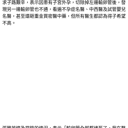
求子路艱辛，表示因患有子宮外孕，切除掉左邊輸卵管後，發
現另一邊輸卵管也不通，看遍不孕症名醫、中西醫及試管嬰兒
名醫，甚至還砸重金買密醫中藥，但所有醫生都認為得子希望
不高。