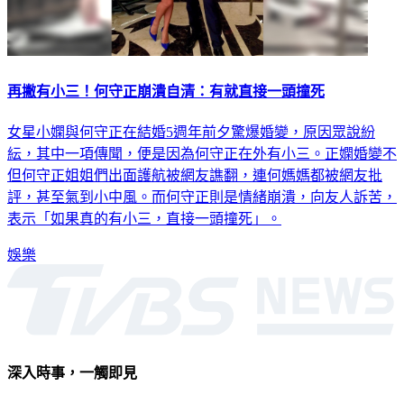
再撇有小三！何守正崩潰自清：有就直接一頭撞死
女星小嫻與何守正在結婚5週年前夕驚爆婚變，原因眾說紛
紜，其中一項傳聞，便是因為何守正在外有小三。正嫻婚變不
但何守正姐姐們出面護航被網友譙翻，連何媽媽都被網友批
評，甚至氣到小中風。而何守正則是情緒崩潰，向友人訴苦，
表示「如果真的有小三，直接一頭撞死」。
娛樂
深入時事，一觸即見