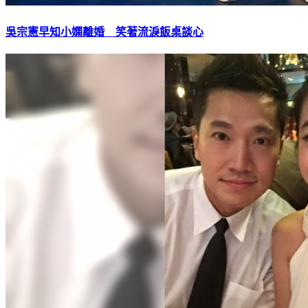
吳宗憲早知小嫻離婚 笑著流淚飯桌談心