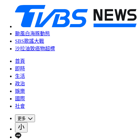
颱風白海豚動態
SBS歌謠大戰
沙拉油致癌物超標
首頁
即時
生活
政治
娛樂
國際
社會
更多