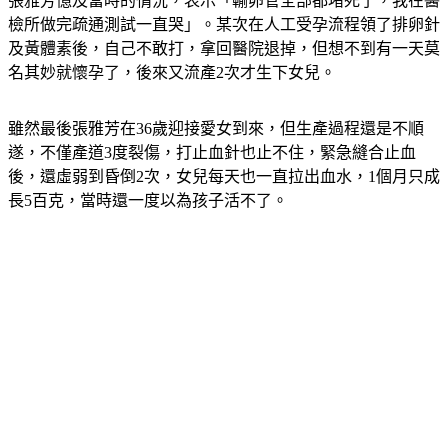
張雅芳憶及當時的情況，表示「輸卵管全部都堵死了，我在醫
檢所做完疏通測試一直哭」。某次在人工受孕流程領了排卵針
及黃體素後，自己不敢打，拿回醫院退掉，但想不到有一天莫
名其妙就懷孕了，後來又流產2次才生下女兒。
雖然最後張雅芳在36歲迎接愛女到來，但生產過程還是不順
遂，不僅產道3度裂傷，打止血針也止不住，緊急縫合止血
後，還虛弱到昏倒2次，女兒每天也一直拉出血水，1個月只成
長5百克，當時還一度以為孩子活不了。