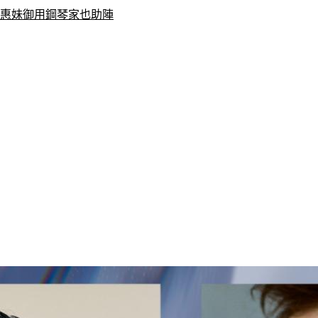
張惠妹御用鋼琴家也助陣