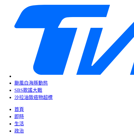
颱風白海豚動態
SBS歌謠大戰
沙拉油致癌物超標
首頁
即時
生活
政治