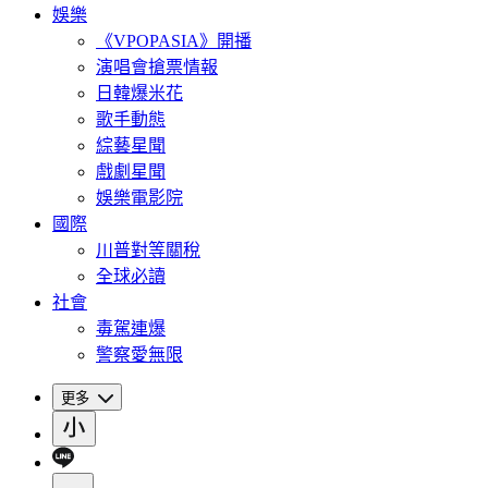
娛樂
《VPOPASIA》開播
演唱會搶票情報
日韓爆米花
歌手動態
綜藝星聞
戲劇星聞
娛樂電影院
國際
川普對等關稅
全球必讀
社會
毒駕連爆
警察愛無限
更多