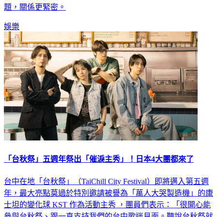
娛樂
「台秋祭」五週年祭出「催淚主秀」！日本4大團都來了
台中在地「台秋祭」（TaiChill City Festival）即將邁入第五週
年，最大亮點莫過於特別邀請被譽為「萬人大哭製造機」的康
士坦的變化球 KST 作為活動主秀 ，團員們表示：「很開心能
參與台秋祭、跟一直支持我們的台中歌迷見面。聽說台秋祭就
跟名字一樣很「秋（Chill）」，期待跟大家一起 chill，享受音