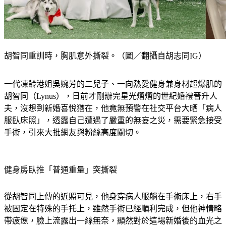
胡智同重訓時，胸肌意外撕裂。（圖／翻攝自胡志同IG）
一代凍齡港姐吳婉芳的二兒子、一向熱愛健身兼身材超爆肌的
胡智同（Lynus），日前才剛辦完星光熠熠的世紀婚禮晉升人
夫，沒想到新婚喜悅猶在，他竟無預警在社交平台大晒「病人
服臥床照」，透露自己遭遇了嚴重的無妄之災，需要緊急接受
手術，引來大批網友與粉絲高度關切。
健身房臥推「普通重量」突撕裂
從胡智同上傳的近照可見，他身穿病人服躺在手術床上，右手
被固定在特殊的手托上，雖然手術已經順利完成，但他神情略
帶疲憊，臉上流露出一絲無奈，顯然對於這場新婚後的血光之
災感到相當鬱悶。他在IG以長文痛心詳述了受傷經過，原來