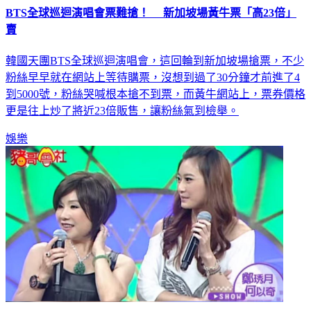
賣
韓國天團BTS全球巡迴演唱會，這回輪到新加坡場搶票，不少
粉絲早早就在網站上等待購票，沒想到過了30分鐘才前進了4
到5000號，粉絲哭喊根本搶不到票，而黃牛網站上，票券價格
更是往上炒了將近23倍販售，讓粉絲氣到檢舉。
娛樂