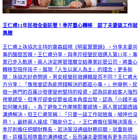
王仁甫11年民宿全面託管！季芹重心轉移 認了夫妻談工作就
臭臉
王仁甫上孫協志主持的東森超視《明星算算鍋》，分享夫妻共
事的酸甜苦辣。王仁甫分享，與季芹經營民宿邁入第11年，事
業已步入軌道，兩人決定將管理層交給專業託管公司，將重心
轉移至陪伴孩子，展現「人生以家人為主」的理念。更多新
聞：孫協志好奇問道，男女經營民宿邏輯是否不同？王仁甫大
方分享：「像我會認為能用錢解決的都是小事。」他舉例，民
宿一進門的百萬沙發便是他堅持的投資，認為這能給客人強烈
視覺感受，但季芹卻會從節省成本角度出發，認為「小錢不省
如何賺大錢」。為了避免工作摩擦影響感情，兩人曾試圖透過
溝通解決，但王仁甫笑稱：「只要一談工作就臉臭，喊停也沒
用！」最終兩人達成「職能分工」，王仁甫擔任策略決策長，
季芹則擔任把關財務長，若決策沒通過財務這關，就重新規
劃，這種互相尊重的溝通模式，反而讓夫妻間擁有更多共同話
題，關係更緊密。