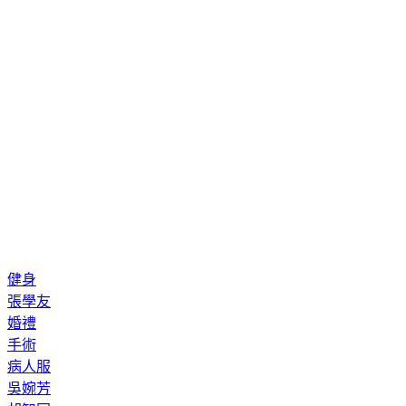
健身
張學友
婚禮
手術
病人服
吳婉芳
胡智同