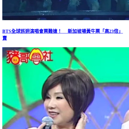
BTS全球巡迴演唱會票難搶！ 新加坡場黃牛票「高23倍」
賣