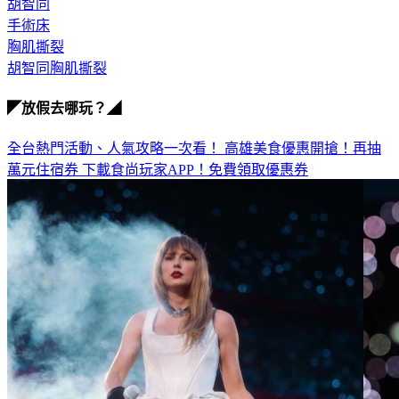
手術床
胸肌撕裂
胡智同胸肌撕裂
◤放假去哪玩？◢
全台熱門活動、人氣攻略一次看！
高雄美食優惠開搶！再抽
萬元住宿券
下載食尚玩家APP！免費領取優惠券