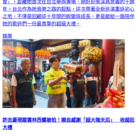
年。台北作為她音樂之路的起點，這次帶著全新巡演重返初心
之地，不僅是回顧這十年間的蛻變與成長，更是獻給一路陪伴
她的歌迷們一份最真摯的超級大禮。
娛樂
許志豪現蹤雲林西螺被拍！親自感謝「超大咖天后」 收超狂
大禮
擁有三檔節目的「主持一哥」許志豪，即將於6月19日在台北