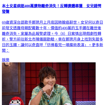
本土女星病逝400萬遺物離奇消失！反轉遺體尋獲 女兒錯愕
發聲
69歲資深台語歌手鄭琇月上月底因肺腺癌辭世，女兒何以奇日
前發文透露母親配戴數十年、價值約400萬的玉手鐲在離世後
離奇消失，家屬為此報警處理。今（8）日案情出現戲劇性轉
折，警方前往新北市殯儀館勘驗，竟在鄭琇月身上找到失蹤多
日的玉鐲，讓何以奇直呼「彷彿看完一場魔術表演」。更多新
聞：
娛樂