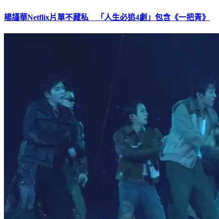
楊謹華Netflix片單不藏私 「人生必追4劇」包含《一把青》