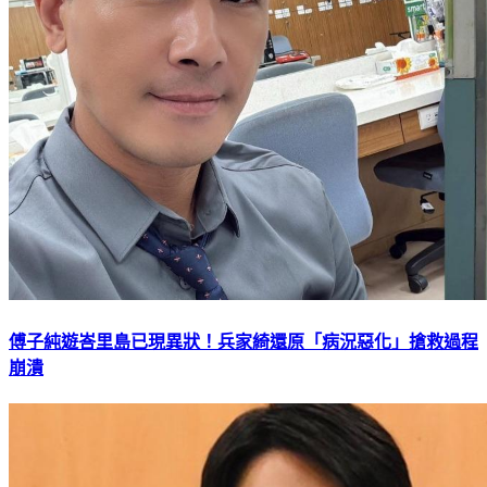
傅子純遊峇里島已現異狀！兵家綺還原「病況惡化」搶救過程
崩潰