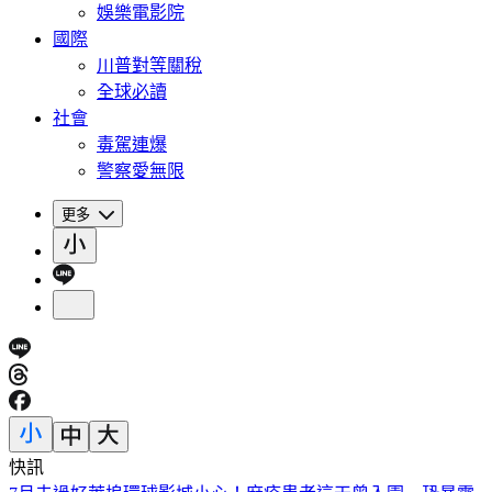
娛樂電影院
國際
川普對等關稅
全球必讀
社會
毒駕連爆
警察愛無限
更多
快訊