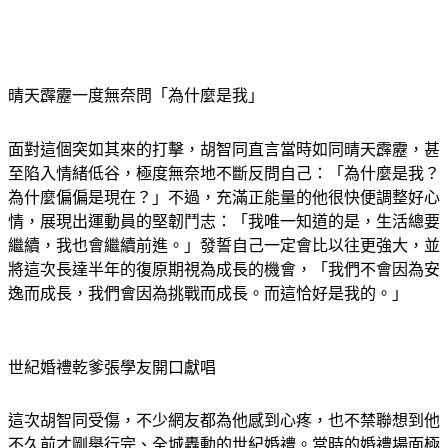
晴天霹靂一度無奈問「為什麼是我」
面對這個突如其來的打擊，胡智同直言當時如同晴天霹靂，甚
至陷入情緒低谷，極度無奈地不斷反問自己：「為什麼是我？
為什麼偏偏是現在？」不過，充滿正能量的他很快便調整好心
情，展現出運動員的堅韌鬥志：「我唯一知道的是，生活總要
繼續，我也會繼續前進。」發誓自己一定會比以往更強大，並
將這次長達半年的復原期視為成長的機會，「我們不會因為安
逸而成長，我們會因為挑戰而成長。而這恰好是我的。」
世紀婚禮乾爹張學友開口獻唱
這次胡智同受傷，不少網友都為他感到心疼，也不禁聯想到他
不久前才剛舉行完、全城轟動的世紀婚禮。當時的婚禮場面極
其盛大，除了新郎英俊、新娘甜美外，全場最矚目的莫過於其