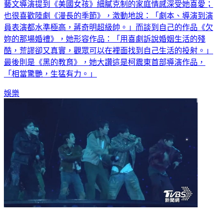
也很喜歡陸劇《漫長的季節》，激動地說：「劇本、導演到演
員表演都水準極高，蔣奇明超級帥。」而談到自己的作品《欠
妳的那場婚禮》，她形容作品：「用喜劇訴說婚姻生活的殘
酷，荒謬卻又真實，觀眾可以在裡面找到自己生活的投射。」
最後則是《黑的教育》，她大讚這是柯震東首部導演作品，
「相當驚艷，生猛有力。」
娛樂
BTS全球巡迴演唱會票難搶！ 新加坡場黃牛票「高23倍」