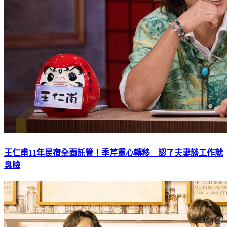
王仁甫11年民宿全面託管！季芹重心轉移 認了夫妻談工作就
臭臉