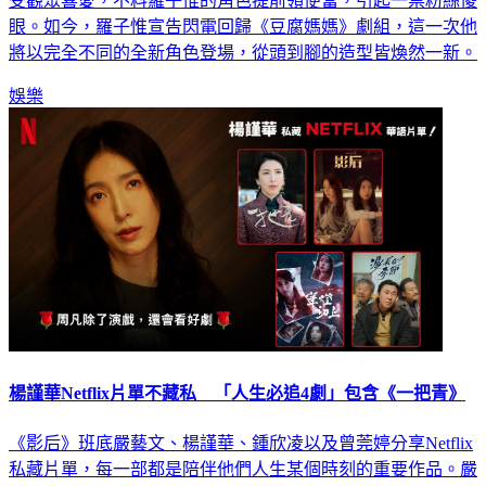
眼。如今，羅子惟宣告閃電回歸《豆腐媽媽》劇組，這一次他
將以完全不同的全新角色登場，從頭到腳的造型皆煥然一新。
娛樂
楊謹華Netflix片單不藏私 「人生必追4劇」包含《一把青》
《影后》班底嚴藝文、楊謹華、鍾欣凌以及曾莞婷分享Netflix
私藏片單，每一部都是陪伴他們人生某個時刻的重要作品。嚴
藝文導演提到《美國女孩》細膩克制的家庭情感深受她喜愛；