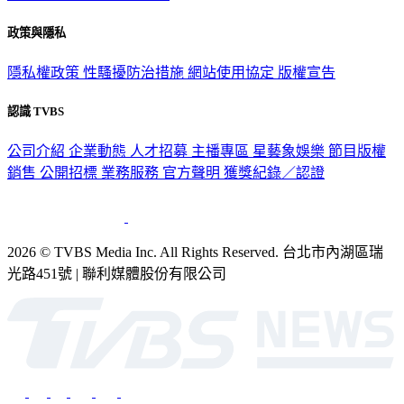
政策與隱私
隱私權政策
性騷擾防治措施
網站使用協定
版權宣告
認識 TVBS
公司介紹
企業動態
人才招募
主播專區
星藝象娛樂
節目版權
銷售
公開招標
業務服務
官方聲明
獲獎紀錄／認證
2026 © TVBS Media Inc. All Rights Reserved. 台北市內湖區瑞
光路451號 | 聯利媒體股份有限公司