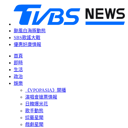
颱風白海豚動態
SBS歌謠大戰
優惠好康情報
首頁
即時
生活
政治
娛樂
《VPOPASIA》開播
演唱會搶票情報
日韓爆米花
歌手動態
綜藝星聞
戲劇星聞