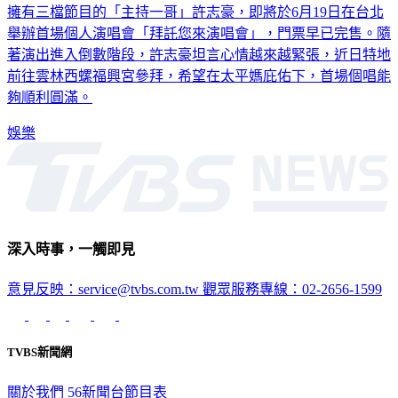
舉辦首場個人演唱會「拜託您來演唱會」，門票早已完售。隨
著演出進入倒數階段，許志豪坦言心情越來越緊張，近日特地
前往雲林西螺福興宮參拜，希望在太平媽庇佑下，首場個唱能
夠順利圓滿。
娛樂
深入時事，一觸即見
意見反映：service@tvbs.com.tw
觀眾服務專線：02-2656-1599
TVBS新聞網
關於我們
56新聞台節目表