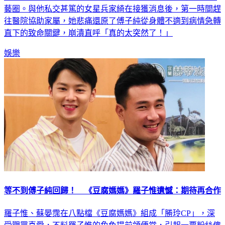
往醫院協助家屬，她悲痛還原了傅子純從身體不適到病情急轉
直下的致命關鍵，崩潰直呼「真的太突然了！」
娛樂
等不到傅子純回歸！ 《豆腐媽媽》羅子惟遺憾：期待再合作
羅子惟、蘇晏霈在八點檔《豆腐媽媽》組成「勝玲CP」，深
受觀眾喜愛，不料羅子惟的角色提前領便當，引起一票粉絲傻