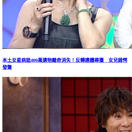
本土女星病逝400萬遺物離奇消失！反轉遺體尋獲 女兒錯愕
發聲