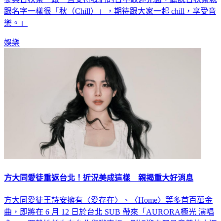
樂。」
娛樂
方大同愛徒重返台北！近況美成這樣 親揭重大好消息
方大同愛徒王詩安擁有〈愛存在〉、〈Home〉等多首百萬金
曲，即將在 6 月 12 日於台北 SUB 帶來「AURORA極光 演唱
會」。距離她首次在台北舉辦專場，剛好迎來深具意義的十週