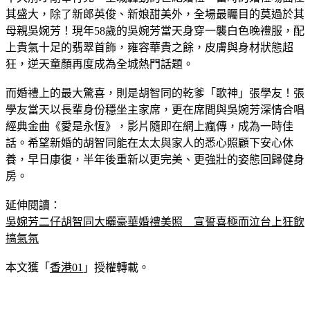
母親吳婉芳！現年58歲的吳婉芳當天身穿一襲白色晚禮服，配
上貴氣十足的翡翠首飾，雍容華貴之餘，皮膚與身材狀態超
狂，逆天童顏再度成為全城熱門話題。
而婚禮上的最大驚喜，則是胡智同的乾爹「歌神」張學友！張
學友當天以長輩身份穩坐主家席，更在席間與吳婉芳深情合唱
經典金曲《愛是永恆》，影片隨即在網上瘋傳，成為一時佳
話。希望新婚的胡智同能在太太與家人的悉心照顧下安心休
養，早日康復，半年後重新以更完美、更強壯的姿態回歸健身
房。
延伸閱讀：
吳婉芳二仔胡智同大曬豪華婚禮美照　宣誓喜極而泣台上狂飲
搞氣氛
本文獲「
香港01
」授權轉載。