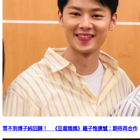
等不到傅子純回歸！ 《豆腐媽媽》羅子惟遺憾：期待再合作