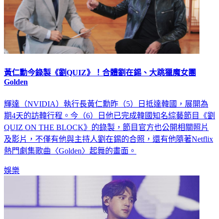
黃仁勳今錄製《劉QUIZ》！合體劉在錫、大跳獵魔女團
Golden
輝達（NVIDIA）執行長黃仁勳昨（5）日抵達韓國，展開為
期4天的訪韓行程。今（6）日他已完成韓國知名綜藝節目《劉
QUIZ ON THE BLOCK》的錄製，節目官方也公開相關照片
及影片，不僅有他與主持人劉在錫的合照，還有他隨著Netflix
熱門劇集歌曲〈Golden〉起舞的畫面。
娛樂