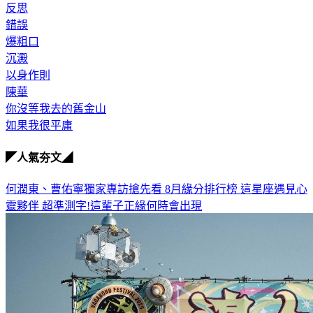
反思
錯誤
爆粗口
沉澱
以身作則
陳華
你沒等我去的舊金山
如果我很平庸
◤人氣夯文◢
何潤東、曹佑寧獨家專訪搶先看
8月緣分排行榜 這星座遇見心
靈夥伴
超準測字!這輩子正緣何時會出現