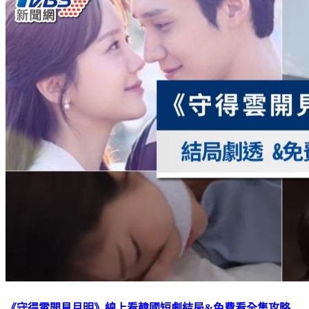
《守得雲開見月明》線上看韓國短劇結局&免費看全集攻略