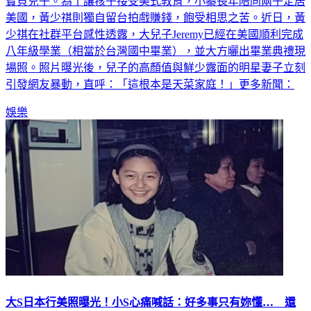
寶貝兒子。為了讓孩子接受美式教育，小蓁長年陪同兩子定居
美國，黃少祺則獨自留台拍戲賺錢，飽受相思之苦。近日，黃
少祺在社群平台感性透露，大兒子Jeremy已經在美國順利完成
八年級學業（相當於台灣國中畢業），並大方曬出畢業典禮現
場照。照片曝光後，兒子的高顏值與鮮少露面的明星妻子立刻
引發網友暴動，直呼：「這根本是天菜家庭！」更多新聞：
娛樂
大S日本行美照曝光！小S心痛喊話：好多事只有妳懂… 還