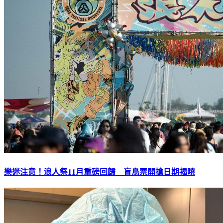
樂迷注意！浪人祭11月重磅回歸 盲鳥票開搶日期揭曉