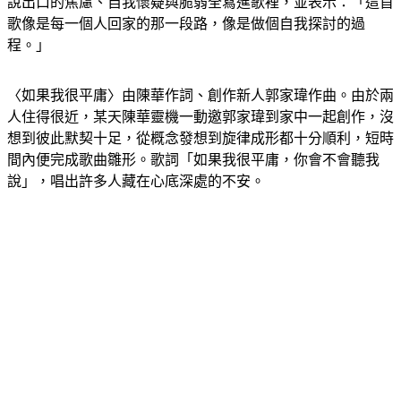
說出口的焦慮、自我懷疑與脆弱全寫進歌裡，並表示：「這首
歌像是每一個人回家的那一段路，像是做個自我探討的過
程。」
〈如果我很平庸〉由陳華作詞、創作新人郭家瑋作曲。由於兩
人住得很近，某天陳華靈機一動邀郭家瑋到家中一起創作，沒
想到彼此默契十足，從概念發想到旋律成形都十分順利，短時
間內便完成歌曲雛形。歌詞「如果我很平庸，你會不會聽我
說」，唱出許多人藏在心底深處的不安。