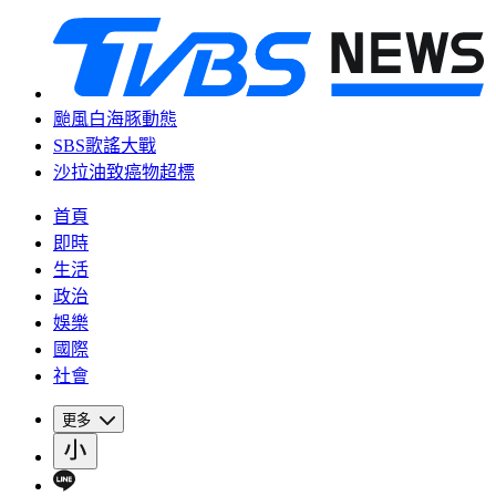
颱風白海豚動態
SBS歌謠大戰
沙拉油致癌物超標
首頁
即時
生活
政治
娛樂
國際
社會
更多