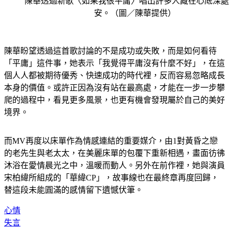
陳華透過新歌〈如果我很平庸〉唱出許多人藏在心底深處
安。（圖／陳華提供）
陳華盼望透過這首歌討論的不是成功或失敗，而是如何看待
「平庸」這件事，她表示「我覺得平庸沒有什麼不好」，在這
個人人都被期待優秀、快速成功的時代裡，反而容易忽略成長
本身的價值。或許正因為沒有站在最高處，才能在一步一步攀
爬的過程中，看見更多風景，也更有機會發現屬於自己的美好
境界。
而MV再度以床單作為情感連結的重要媒介，由1對黃昏之戀
的老先生與老太太，在美麗床單的包覆下重新相遇，畫面彷彿
沐浴在愛情晨光之中，溫暖而動人。另外在前作裡，她與演員
宋柏緯所組成的「華緯CP」，故事線也在最終章再度回歸，
替這段未能圓滿的感情留下遺憾伏筆。
心情
失言