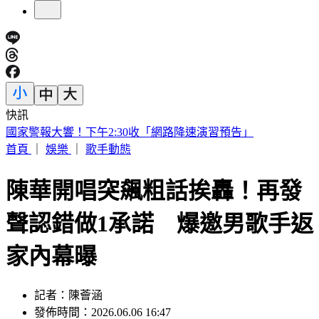
快訊
快訊／小刀證實離婚！「台玻駙馬」身分驚早已成過去式
首頁
｜
娛樂
｜
歌手動態
陳華開唱突飆粗話挨轟！再發
聲認錯做1承諾 爆邀男歌手返
家內幕曝
記者：陳薈涵
發佈時間：2026.06.06 16:47