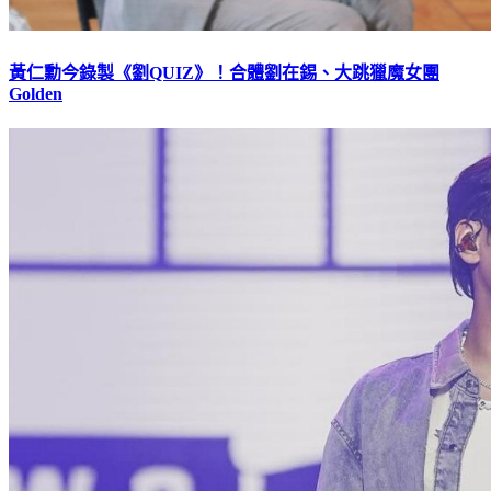
黃仁勳今錄製《劉QUIZ》！合體劉在錫、大跳獵魔女團
Golden