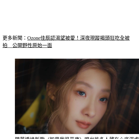
更多新聞：
Ozone佳辰認渴望被愛！深夜現蹤揭頭狂吃全被
拍　公開野性原始一面