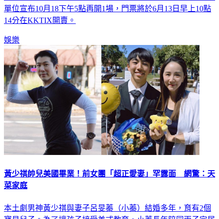
單位宣布10月18下午5點再開1場，門票將於6月13日早上10點
14分在KKTIX開賣。
娛樂
黃少祺帥兒美國畢業！前女團「超正愛妻」罕露面 網驚：天
菜家庭
本土劇男神黃少祺與妻子呂旻蓁（小蓁）結婚多年，育有2個