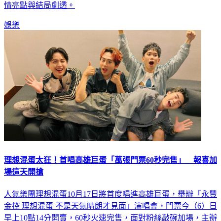
情亮點與結局劇透。
娛樂
理想混蛋太狂！首唱高雄巨蛋「萬張門票60秒完售」 報喜加
場這天開搶
人氣樂團理想混蛋10月17日將首度唱進高雄巨蛋，舉辦「永豐
金控 理想混蛋 不是天氣晴朗才見面」演唱會，門票今（6）日
早上10點14分開賣，60秒火速完售，面對粉絲敲碗加場，主辦