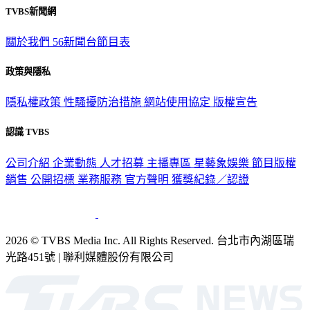
TVBS新聞網
關於我們
56新聞台節目表
政策與隱私
隱私權政策
性騷擾防治措施
網站使用協定
版權宣告
認識 TVBS
公司介紹
企業動態
人才招募
主播專區
星藝象娛樂
節目版權
銷售
公開招標
業務服務
官方聲明
獲獎紀錄／認證
2026 © TVBS Media Inc. All Rights Reserved. 台北市內湖區瑞
光路451號 | 聯利媒體股份有限公司