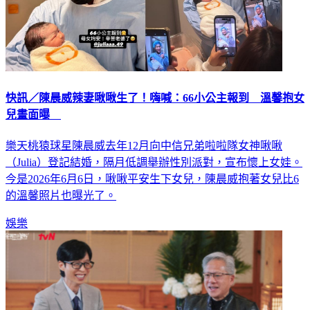
快訊／陳晨威辣妻啾啾生了！嗨喊：66小公主報到 溫馨抱女
兒畫面曝
樂天桃猿球星陳晨威去年12月向中信兄弟啦啦隊女神啾啾
（Julia）登記結婚，隔月低調舉辦性別派對，宣布懷上女娃。
今是2026年6月6日，啾啾平安生下女兒，陳晨威抱著女兒比6
的溫馨照片也曝光了。
娛樂