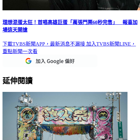
理想混蛋太狂！首唱高雄巨蛋「萬張門票60秒完售」 報喜加
場這天開搶
下載TVBS新聞APP，最新消息不漏接
加入TVBS新聞LINE，
重點新聞一次看
延伸閱讀