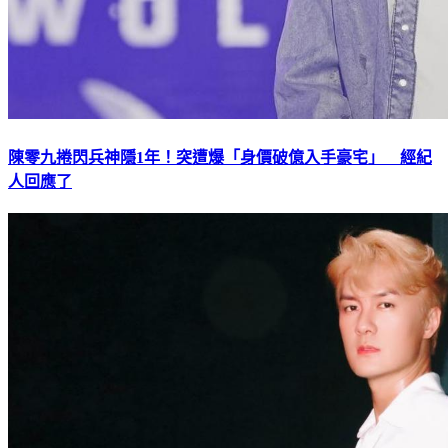
陳零九捲閃兵神隱1年！突遭爆「身價破億入手豪宅」 經紀
人回應了