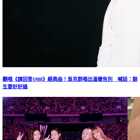
翻唱《請回答1988》經典曲！吳克群唱出溫暖告別 喊話：餘
生要好好過