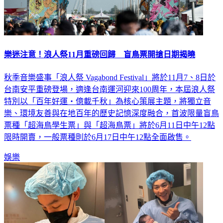
樂迷注意！浪人祭11月重磅回歸 盲鳥票開搶日期揭曉
秋季音樂盛事「浪人祭 Vagabond Festival」將於11月7、8日於
台南安平重磅登場，適逢台南運河迎來100周年，本屆浪人祭
特別以「百年好運・億載千秋」為核心策展主題，將獨立音
樂、環境友善與在地百年的歷史記憶深度融合，首波限量盲鳥
票種「超海鳥學生票」與「超海鳥票」將於6月11日中午12點
限時開賣，一般票種則於6月17日中午12點全面啟售。
娛樂