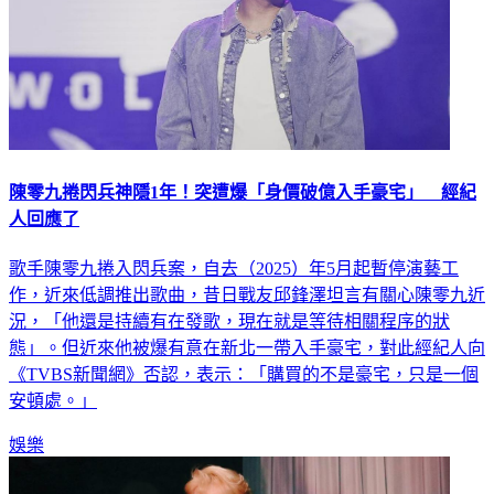
陳零九捲閃兵神隱1年！突遭爆「身價破億入手豪宅」 經紀
人回應了
歌手陳零九捲入閃兵案，自去（2025）年5月起暫停演藝工
作，近來低調推出歌曲，昔日戰友邱鋒澤坦言有關心陳零九近
況，「他還是持續有在發歌，現在就是等待相關程序的狀
態」。但近來他被爆有意在新北一帶入手豪宅，對此經紀人向
《TVBS新聞網》否認，表示：「購買的不是豪宅，只是一個
安頓處。」
娛樂