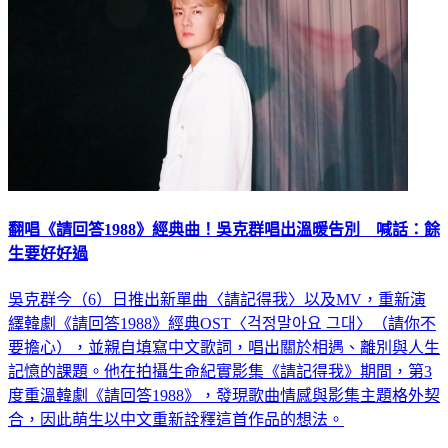
翻唱《請回答1988》經典曲！吳克群唱出溫暖告別 喊話：餘
生要好好過
吳克群今（6）日推出新單曲〈請記得我〉以及MV，重新演
繹韓劇《請回答1988》經典OST〈걱정말아요 그대〉（請你不
要擔心），並親自填寫中文歌詞，唱出關於相遇、離別與人生
記憶的課題。他在拍攝生命紀實影集《請記得我》期間，第3
度重溫韓劇《請回答1988》，發現歌曲情感與影集主題格外契
合，因此萌生以中文重新詮釋這首作品的想法。