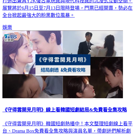
打造出兼具Y2K復古電玩感與現代科技感的沉浸式互動空間。
展覽將於6月15日至7月13日限時登場，門票已經開賣，勢必在
全台掀起最強大的粉黑數位風暴。
娛樂
《守得雲開見月明》線上看韓國短劇結局&免費看全集攻略
《守得雲開見月明》韓國短劇熱播中！本文整理短劇線上看平
台、Drama Box免費看全集攻略與演員名單，帶劇迷們解析劇