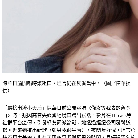
陳華日前開唱時爆粗口，坦言仍在反省當中。（圖／陳華提
供）
「霸榜串流小天后」陳華日前公開演唱〈你沒等我去的舊金
山〉時，疑因高音失誤當場脫口罵出髒話，影片在Threads等
社群平台瘋傳，引發網友兩派論戰，她透過經紀公司發聲道
歉。近來她推出新歌〈如果我很平庸〉，被問及近況，坦言心
情不算太美麗，也有了更多沉澱與反思的時間，且經過深刻檢