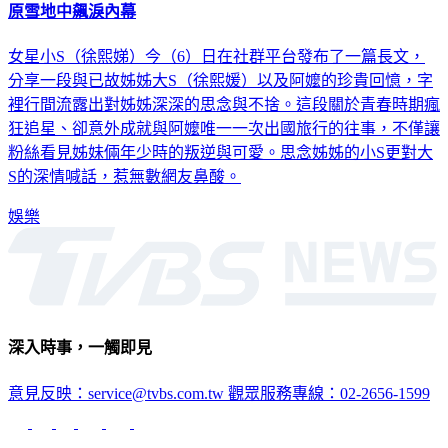
原雪地中飆淚內幕
女星小S（徐熙娣）今（6）日在社群平台發布了一篇長文，
分享一段與已故姊姊大S（徐熙媛）以及阿嬤的珍貴回憶，字
裡行間流露出對姊姊深深的思念與不捨。這段關於青春時期瘋
狂追星、卻意外成就與阿嬤唯一一次出國旅行的往事，不僅讓
粉絲看見姊妹倆年少時的叛逆與可愛。思念姊姊的小S更對大
S的深情喊話，惹無數網友鼻酸。
娛樂
深入時事，一觸即見
意見反映：service@tvbs.com.tw
觀眾服務專線：02-2656-1599