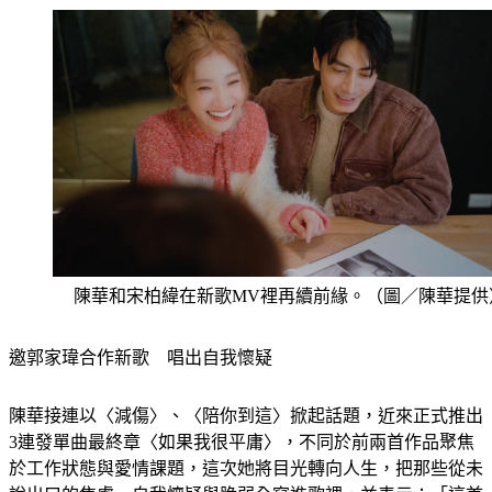
陳華和宋柏緯在新歌MV裡再續前緣。（圖／陳華提供
邀郭家瑋合作新歌　唱出自我懷疑
陳華接連以〈減傷〉、〈陪你到這〉掀起話題，近來正式推出
3連發單曲最終章〈如果我很平庸〉，不同於前兩首作品聚焦
於工作狀態與愛情課題，這次她將目光轉向人生，把那些從未