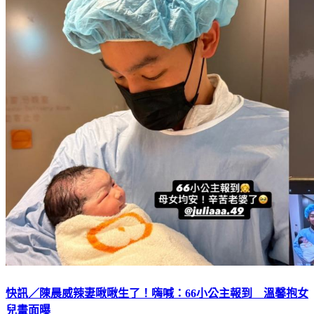
快訊／陳晨威辣妻啾啾生了！嗨喊：66小公主報到 溫馨抱女
兒畫面曝