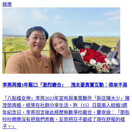
娛樂
李燕再婚3年鬆口「激烈磨合」 洩夫妻真實互動：得來不易
「八點檔女神」李燕2023年宣布與事業夥伴「新店陳大少」陳
茂榮再婚，經常在社群分享生活，昨（15）日是兩人結婚3週
年紀念日，李燕坦言彼此經歷無數爭吵磨合，慶幸說：「那些
吵吵鬧鬧沒有把我們弄散，反而把日子磨成了現在舒服的樣
子。」