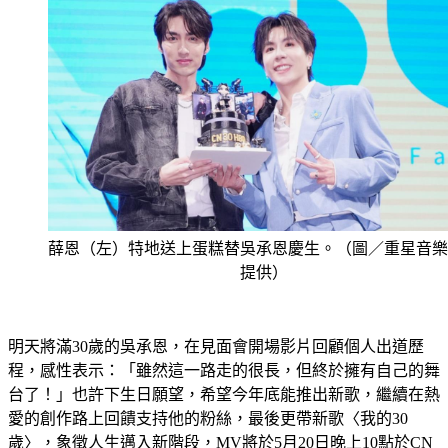
薛恩（左）特地送上蛋糕替吳承恩慶生。（圖／重星音樂
提供）
明天將滿30歲的吳承恩，在見面會開場影片回顧個人出道歷
程，感性表示：「雖然這一路走的很長，但終於擁有自己的舞
台了！」也許下生日願望，希望今年底能推出新歌，繼續在熱
愛的創作路上回饋支持他的粉絲，最後更帶新歌〈我的30
歲〉，象徵人生邁入新階段，MV將於5月20日晚上10點於CN