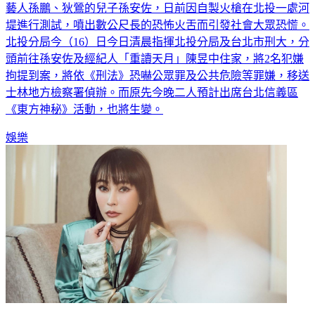
藝人孫鵬、狄鶯的兒子孫安佐，日前因自製火槍在北投一處河
堤進行測試，噴出數公尺長的恐怖火舌而引發社會大眾恐慌。
北投分局今（16）日今日清晨指揮北投分局及台北市刑大，分
頭前往孫安佐及經紀人「重讀天月」陳昱中住家，將2名犯嫌
拘提到案，將依《刑法》恐嚇公眾罪及公共危險等罪嫌，移送
士林地方檢察署偵辦。而原先今晚二人預計出席台北信義區
《東方神秘》活動，也將生變。
娛樂