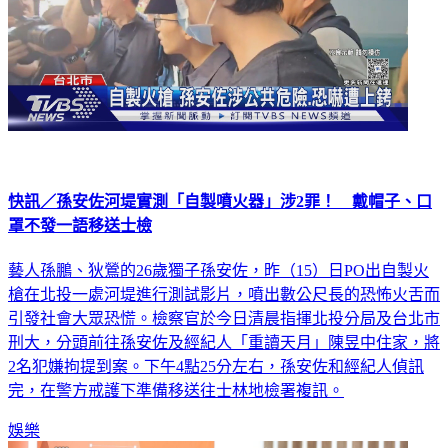
快訊／孫安佐河堤實測「自製噴火器」涉2罪！ 戴帽子、口
罩不發一語移送士檢
藝人孫鵬、狄鶯的26歲獨子孫安佐，昨（15）日PO出自製火
槍在北投一處河堤進行測試影片，噴出數公尺長的恐怖火舌而
引發社會大眾恐慌。檢察官於今日清晨指揮北投分局及台北市
刑大，分頭前往孫安佐及經紀人「重讀天月」陳昱中住家，將
2名犯嫌拘提到案。下午4點25分左右，孫安佐和經紀人偵訊
完，在警方戒護下準備移送往士林地檢署複訊。
娛樂