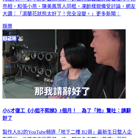
亮相，和張小燕、陳美鳳等人同框，凍齡樣貌備受討論，網友
大讚：「湯蘭花狀態太好了！完全沒變。」更多新聞：
娛樂
小S才復工《小姐不熙娣》1個月！ 為了「她」驚吐：請辭
好了
製作人B2的YouTube頻道「地下二樓 B2哥」最新生日整人企