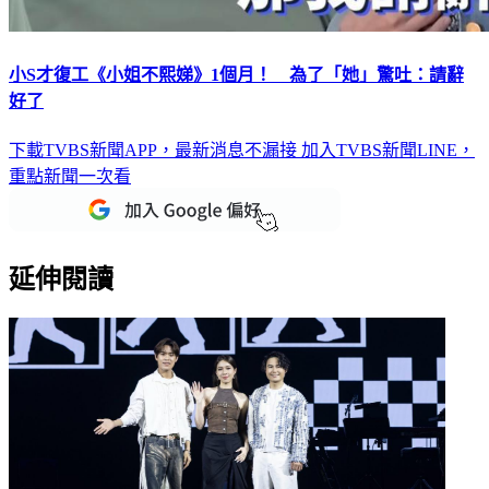
小S才復工《小姐不熙娣》1個月！ 為了「她」驚吐：請辭
好了
下載TVBS新聞APP，最新消息不漏接
加入TVBS新聞LINE，
重點新聞一次看
延伸閱讀