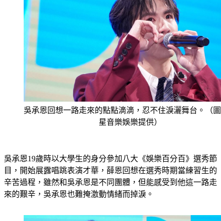
吳承恩回想一路走來的點點滴滴，忍不住淚灑舞台。（圖
星音樂娛樂提供）
吳承恩19歲時以大學生的身分參加八大《娛樂百分百》選秀節
目，開始展露唱跳表演才華，薛恩回想在選秀時期當練習生的
辛苦過程，雖然和吳承恩是不同團體，但能感受到他這一路走
來的艱辛，吳承恩也難掩激動情緒而掉淚。