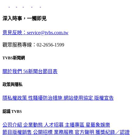
深入時事，一觸即見
意見反映：service@tvbs.com.tw
觀眾服務專線：02-2656-1599
TVBS新聞網
關於我們
56新聞台節目表
政策與隱私
隱私權政策
性騷擾防治措施
網站使用協定
版權宣告
認識 TVBS
公司介紹
企業動態
人才招募
主播專區
星藝象娛樂
節目版權銷售
公開招標
業務服務
官方聲明
獲獎紀錄／認證