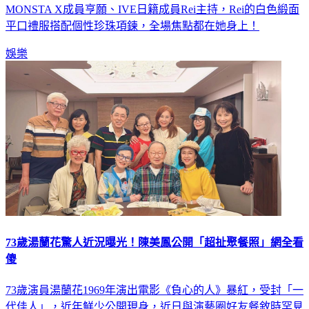
MONSTA X成員亨願、IVE日籍成員Rei主持，Rei的白色緞面
平口禮服搭配個性珍珠項鍊，全場焦點都在她身上！
娛樂
73歲湯蘭花驚人近況曝光！陳美鳳公開「超扯聚餐照」網全看
傻
73歲演員湯蘭花1969年演出電影《負心的人》暴紅，受封「一
代佳人」，近年鮮少公開現身，近日與演藝圈好友餐敘時罕見