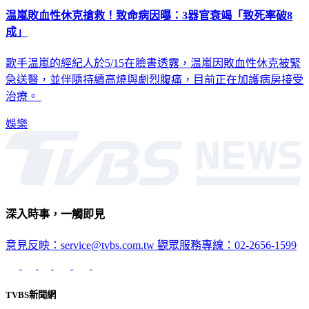
温嵐敗血性休克搶救！致命病因曝：3器官衰竭「致死率破8
成」
歌手温嵐的經紀人於5/15在臉書透露，温嵐因敗血性休克被緊
急送醫，並伴隨持續高燒與劇烈腹痛，目前正在加護病房接受
治療。
娛樂
深入時事，一觸即見
意見反映：service@tvbs.com.tw
觀眾服務專線：02-2656-1599
TVBS新聞網