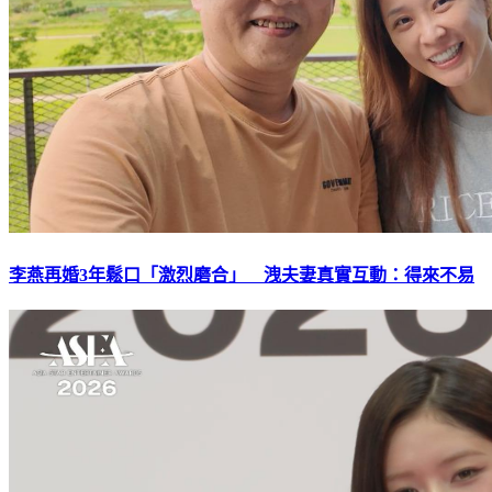
李燕再婚3年鬆口「激烈磨合」 洩夫妻真實互動：得來不易