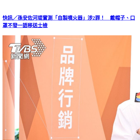
快訊／孫安佐河堤實測「自製噴火器」涉2罪！ 戴帽子、口
罩不發一語移送士檢