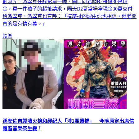
劃曝光，派翠克在錄影前一晚，開口向老闆B2哥借30萬現
金，買一件褲子的超扯請求，隔天B2哥當場拿現金30萬交付
給派翠克，派翠克也直呼：「這麼扯的理由你也相信，但老闆
真的是有情有義。」
娛樂
孫安佐自製噴火槍和經紀人「涉2罪遭捕」 今晚原定出席信
義區音樂祭生變！