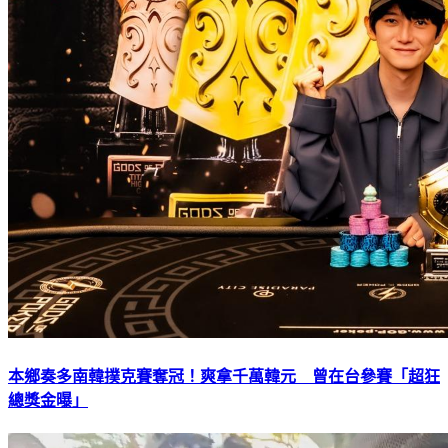
本鄉奏多南韓撲克賽奪冠！爽拿千萬韓元 曾在台參賽「超狂
總獎金曝」