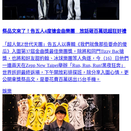
祭品文來了！告五人4度搶金曲樂團 放話砸百萬送超狂好禮
「超人氣Z世代天團」告五人以專輯《我們就像那些要命的傻
瓜》入圍第37屆金曲獎最佳樂團獎，除將和同門Tizzy Bac搶
獎，也將和好友甜約翰、冰球樂團等人角逐，今（16）日他們
一連兩天在Zepp New Taipei舉辦「Run, Run, Run!黑夜狂奔」
世界巡迴最終返場，下午開放彩排探班，除分享入圍心情，更
公開拿獎祭品文，是要花費百萬送出15台手機。
娛樂