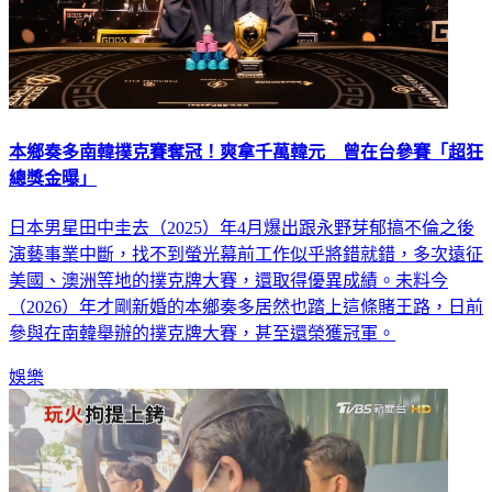
本鄉奏多南韓撲克賽奪冠！爽拿千萬韓元 曾在台參賽「超狂
總獎金曝」
日本男星田中圭去（2025）年4月爆出跟永野芽郁搞不倫之後
演藝事業中斷，找不到螢光幕前工作似乎將錯就錯，多次遠征
美國、澳洲等地的撲克牌大賽，還取得優異成績。未料今
（2026）年才剛新婚的本鄉奏多居然也踏上這條賭王路，日前
參與在南韓舉辦的撲克牌大賽，甚至還榮獲冠軍。
娛樂