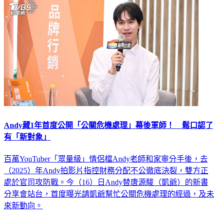
Andy藏1年首度公開「公關危機處理」幕後軍師！ 鬆口認了
有「新對象」
百萬YouTuber「眾量級」情侶檔Andy老師和家寧分手後，去
（2025）年Andy拍影片指控財務分配不公徹底決裂，雙方正
處於官司攻防戰。今（16）日Andy替唐源駿（凱爺）的新書
分享會站台，首度曝光請凱爺幫忙公關危機處理的經過，及未
來新動向。