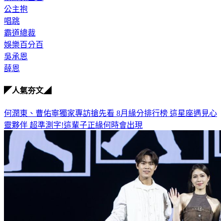
公主抱
唱跳
霸道總裁
娛樂百分百
吳承恩
薛恩
◤人氣夯文◢
何潤東、曹佑寧獨家專訪搶先看
8月緣分排行榜 這星座遇見心
靈夥伴
超準測字!這輩子正緣何時會出現