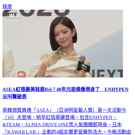
娛樂
ASEA紅毯最美就是Rei！40年元祖偶像現身了 ENHYPEN
尖叫聲破表
南韓頒獎典禮「ASEA」（亞洲明星藝人獎）第一天活動今
（16）天登場，稍早紅毯華麗登場，包含ENHYPEN、
&TEAM、ALPHA DRIVE ONE等人氣團體都現身，日本
「KAWAII LAB.」企劃的4組女團更是聲勢浩大。今晚活動由