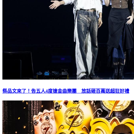
祭品文來了！告五人4度搶金曲樂團 放話砸百萬送超狂好禮