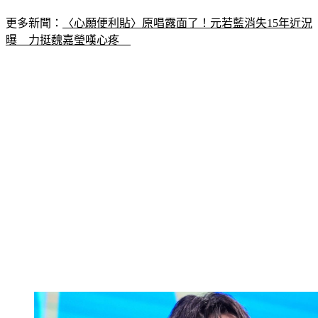
更多新聞：
〈心願便利貼〉原唱露面了！元若藍消失15年近況
曝　力挺魏嘉瑩嘆心疼　