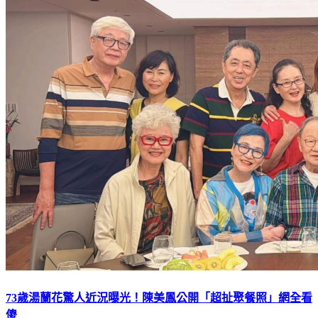
73歲湯蘭花驚人近況曝光！陳美鳳公開「超扯聚餐照」網全看
傻