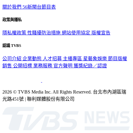
關於我們
56新聞台節目表
政策與隱私
隱私權政策
性騷擾防治措施
網站使用協定
版權宣告
認識 TVBS
公司介紹
企業動態
人才招募
主播專區
星藝象娛樂
節目版權
銷售
公開招標
業務服務
官方聲明
獲獎紀錄／認證
2026 © TVBS Media Inc. All Rights Reserved. 台北市內湖區瑞
光路451號 | 聯利媒體股份有限公司