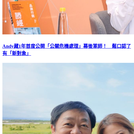
Andy藏1年首度公開「公關危機處理」幕後軍師！ 鬆口認了
有「新對象」