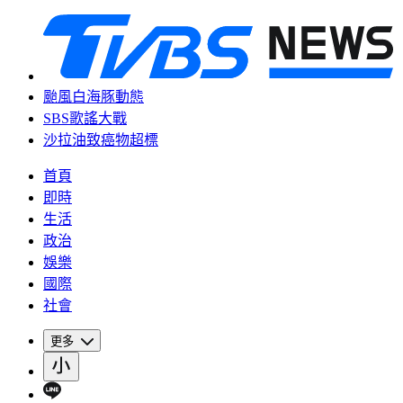
颱風白海豚動態
SBS歌謠大戰
沙拉油致癌物超標
首頁
即時
生活
政治
娛樂
國際
社會
更多