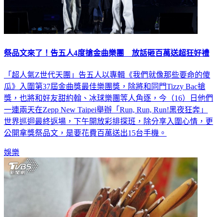
祭品文來了！告五人4度搶金曲樂團 放話砸百萬送超狂好禮
「超人氣Z世代天團」告五人以專輯《我們就像那些要命的傻
瓜》入圍第37屆金曲獎最佳樂團獎，除將和同門Tizzy Bac搶
獎，也將和好友甜約翰、冰球樂團等人角逐，今（16）日他們
一連兩天在Zepp New Taipei舉辦「Run, Run, Run!黑夜狂奔」
世界巡迴最終返場，下午開放彩排探班，除分享入圍心情，更
公開拿獎祭品文，是要花費百萬送出15台手機。
娛樂