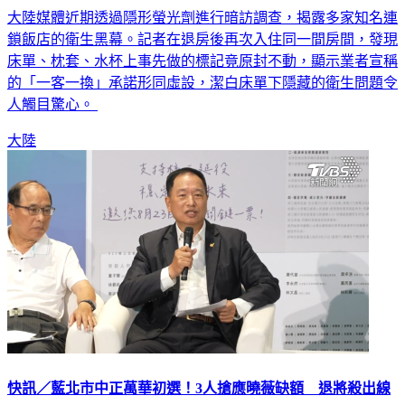
大陸媒體近期透過隱形螢光劑進行暗訪調查，揭露多家知名連
鎖飯店的衛生黑幕。記者在退房後再次入住同一間房間，發現
床單、枕套、水杯上事先做的標記竟原封不動，顯示業者宣稱
的「一客一換」承諾形同虛設，潔白床單下隱藏的衛生問題令
人觸目驚心。
大陸
快訊／藍北市中正萬華初選！3人搶應曉薇缺額 退將殺出線