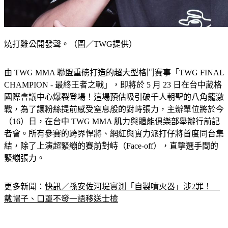
燒打雞公開發聲。（圖／TWG提供）
由 TWG MMA 聯盟重磅打造的超大型格鬥賽事「TWG FINAL 
CHAMPION - 最終王者之戰」，即將於 5 月 23 日在台中葳格
國際會議中心爆裂登場！這場預估吸引破千人朝聖的八角籠激
戰，為了讓粉絲提前感受窒息般的對峙張力，主辦單位將於今
（16）日，在台中 TWG MMA 肌力與體能俱樂部舉辦行前記
者會。所有參賽的跨界悍將、網紅與實力派打仔將首度同台集
結，除了上演超緊繃的賽前對峙（Face-off），直擊選手間的
緊繃張力。
更多新聞：
快訊／孫安佐河堤實測「自製噴火器」涉2罪！　
戴帽子、口罩不發一語移送士檢