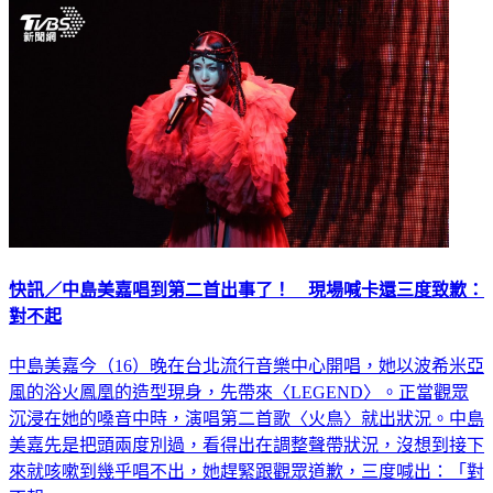
快訊／中島美嘉唱到第二首出事了！ 現場喊卡還三度致歉：
對不起
中島美嘉今（16）晚在台北流行音樂中心開唱，她以波希米亞
風的浴火鳳凰的造型現身，先帶來〈LEGEND〉。正當觀眾
沉浸在她的嗓音中時，演唱第二首歌〈火鳥〉就出狀況。中島
美嘉先是把頭兩度別過，看得出在調整聲帶狀況，沒想到接下
來就咳嗽到幾乎唱不出，她趕緊跟觀眾道歉，三度喊出：「對