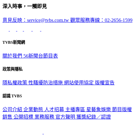
深入時事，一觸即見
意見反映：service@tvbs.com.tw
觀眾服務專線：02-2656-1599
TVBS新聞網
關於我們
56新聞台節目表
政策與隱私
隱私權政策
性騷擾防治措施
網站使用協定
版權宣告
認識 TVBS
公司介紹
企業動態
人才招募
主播專區
星藝象娛樂
節目版權
銷售
公開招標
業務服務
官方聲明
獲獎紀錄／認證