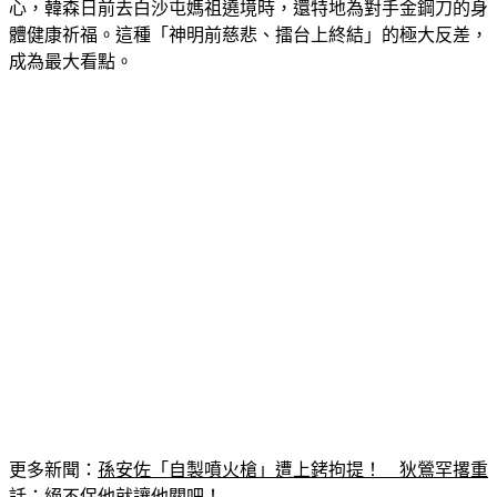
心，韓森日前去白沙屯媽祖遶境時，還特地為對手金鋼刀的身
體健康祈福。這種「神明前慈悲、擂台上終結」的極大反差，
成為最大看點。
更多新聞：
孫安佐「自製噴火槍」遭上銬拘提！　狄鶯罕撂重
話：絕不保他就讓他關吧！