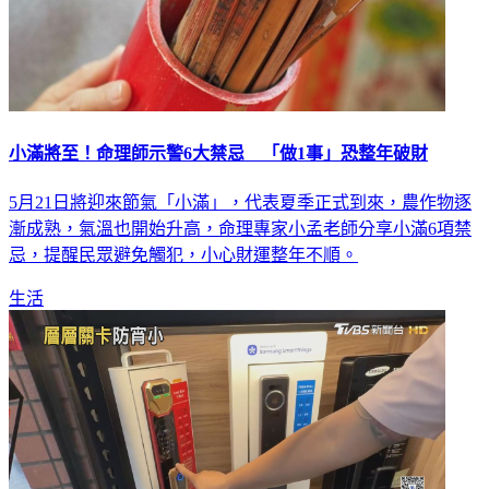
小滿將至！命理師示警6大禁忌 「做1事」恐整年破財
5月21日將迎來節氣「小滿」，代表夏季正式到來，農作物逐
漸成熟，氣溫也開始升高，命理專家小孟老師分享小滿6項禁
忌，提醒民眾避免觸犯，小心財運整年不順。
生活