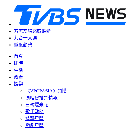
方志友楊銘威離婚
九合一大選
颱風動態
首頁
即時
生活
政治
娛樂
《VPOPASIA》開播
演唱會搶票情報
日韓爆米花
歌手動態
綜藝星聞
戲劇星聞