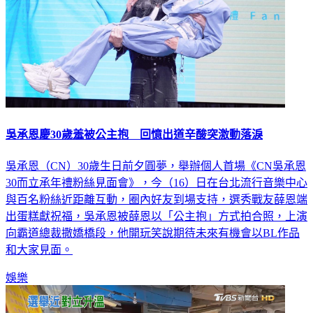
吳承恩慶30歲羞被公主抱 回憶出道辛酸突激動落淚
吳承恩（CN）30歲生日前夕圓夢，舉辦個人首場《CN吳承恩
30而立承年禮粉絲見面會》，今（16）日在台北流行音樂中心
與百名粉絲近距離互動，圈內好友到場支持，選秀戰友薛恩端
出蛋糕獻祝福，吳承恩被薛恩以「公主抱」方式拍合照，上演
向霸道總裁撒嬌橋段，他開玩笑說期待未來有機會以BL作品
和大家見面。
娛樂