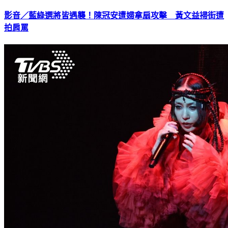
影音／藍綠選將皆遇襲！陳冠安遭婦拿扇攻擊 黃文益掃街遭
拍肩罵