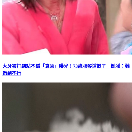
大牙被打到站不穩「真凶」曝光！73歲張琴道歉了 她嘆：難
過到不行