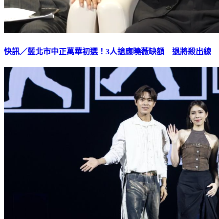
快訊／藍北市中正萬華初選！3人搶應曉薇缺額 退將殺出線