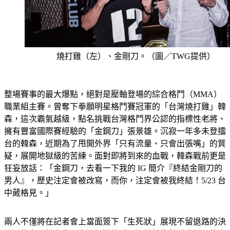
燒打雞（左）、金剛刀。（圖／TWG提供）
整場賽事的最大爆點，絕對是壓軸登場的綜合格鬥（MMA）
職業組主賽。曾奪下拳願明星格鬥賽冠軍的「台灣燒打雞」韓
森，這次霸氣越級，點名挑戰台灣格鬥界公認的指標性老將、
擁有豐富國際賽經驗的「金鋼刀」張景雄。沉寂一年多未登擂
台的韓森，近期為了甩開外界「只有流量、只會出張嘴」的質
疑，展開地獄級的苦練。面對即將到來的血戰，韓森戰前更是
狂妄放話：「金鋼刀，去看一下我的 IG 簡介『終結金剛刀的
男人』，歷史注定會被改寫，而你，注定會被我終結！5/23 台
中葳格見。」
兩人不僅將在記者會上當面簽下「生死狀」展現不留退路的決