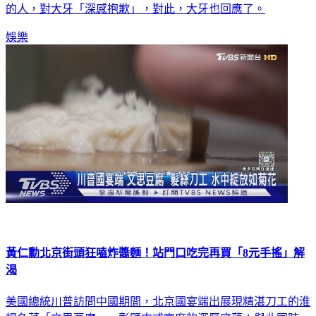
的人，對大牙「深感抱歉」，對此，大牙也回應了。
娛樂
黃仁勳北京街頭狂嗑炸醬麵！站門口吃完再買「8元手搖」解
渴
美國總統川普訪問中國期間，北京國宴端出展現精湛刀工的淮