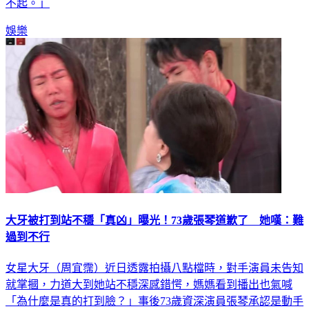
不起。」
娛樂
大牙被打到站不穩「真凶」曝光！73歲張琴道歉了 她嘆：難
過到不行
女星大牙（周宜霈）近日透露拍攝八點檔時，對手演員未告知
就掌摑，力道大到她站不穩深感錯愕，媽媽看到播出也氣喊
「為什麼是真的打到臉？」事後73歲資深演員張琴承認是動手