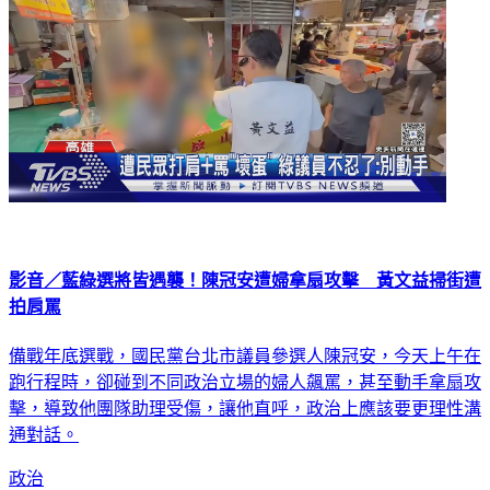
影音／藍綠選將皆遇襲！陳冠安遭婦拿扇攻擊 黃文益掃街遭
拍肩罵
備戰年底選戰，國民黨台北市議員參選人陳冠安，今天上午在
跑行程時，卻碰到不同政治立場的婦人飆罵，甚至動手拿扇攻
擊，導致他團隊助理受傷，讓他直呼，政治上應該要更理性溝
通對話。
政治