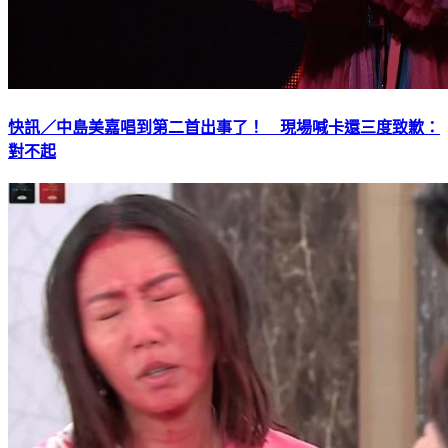
快訊／中島美嘉唱到第二首出事了！ 現場喊卡還三度致歉：
對不起