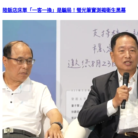
陸飯店床單「一客一換」是騙局！螢光筆實測揭衛生黑幕