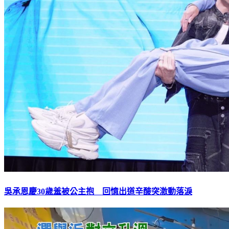
吳承恩慶30歲羞被公主抱 回憶出道辛酸突激動落淚