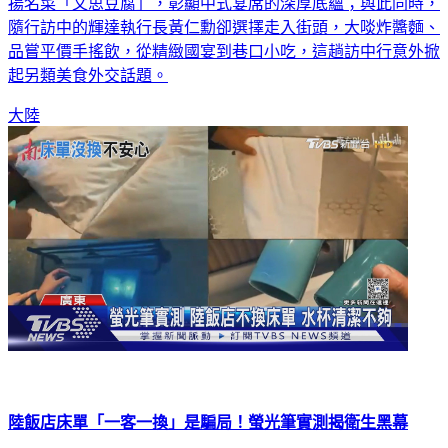
揚名菜「文思豆腐」，彰顯中式宴席的深厚底蘊；與此同時，
隨行訪中的輝達執行長黃仁勳卻選擇走入街頭，大啖炸醬麵、
品嘗平價手搖飲，從精緻國宴到巷口小吃，這趟訪中行意外掀
起另類美食外交話題。
大陸
陸飯店床單「一客一換」是騙局！螢光筆實測揭衛生黑幕