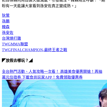
把目標轉向用自製火搶滅鼠，引發關注。韓森隔空呼籲：「期
盼有一天能讓大家看到孫安佐真正變成熟。」
狄鶯
孫鵬
韓森
孫安佐
台灣燒打雞
TWGMMA聯盟
TWGFINALCHAMPION-最終王者之戰
◤放假去哪玩？◢
全台熱門活動、人氣攻略一次看！
高雄美食優惠開搶！再抽
萬元住宿券
下載食尚玩家APP！免費領取優惠券