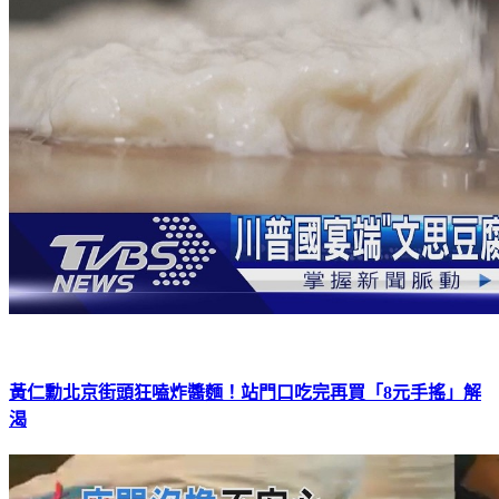
黃仁勳北京街頭狂嗑炸醬麵！站門口吃完再買「8元手搖」解
渴