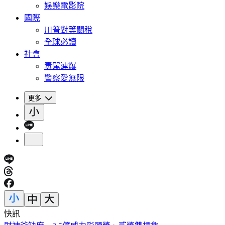
娛樂電影院
國際
川普對等關稅
全球必讀
社會
毒駕連爆
警察愛無限
更多
快訊