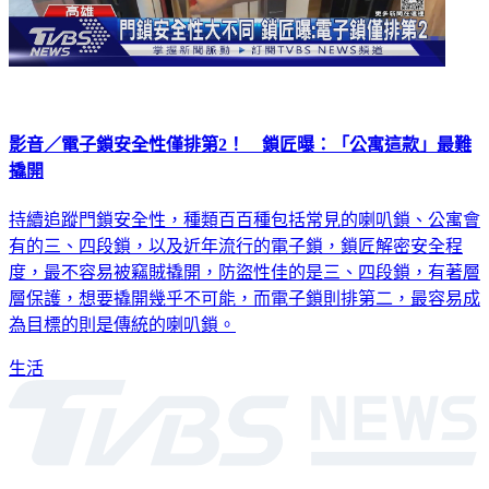
影音／電子鎖安全性僅排第2！ 鎖匠曝：「公寓這款」最難
撬開
持續追蹤門鎖安全性，種類百百種包括常見的喇叭鎖、公寓會
有的三、四段鎖，以及近年流行的電子鎖，鎖匠解密安全程
度，最不容易被竊賊撬開，防盜性佳的是三、四段鎖，有著層
層保護，想要撬開幾乎不可能，而電子鎖則排第二，最容易成
為目標的則是傳統的喇叭鎖。
生活