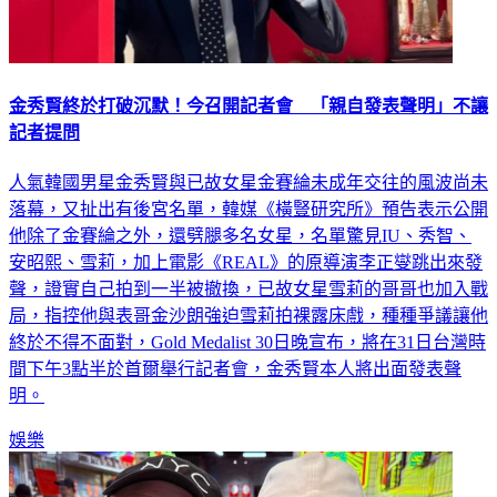
金秀賢終於打破沉默！今召開記者會 「親自發表聲明」不讓
記者提問
人氣韓國男星金秀賢與已故女星金賽綸未成年交往的風波尚未
落幕，又扯出有後宮名單，韓媒《橫豎研究所》預告表示公開
他除了金賽綸之外，還劈腿多名女星，名單驚見IU、秀智、
安昭熙、雪莉，加上電影《REAL》的原導演李正燮跳出來發
聲，證實自己拍到一半被撤換，已故女星雪莉的哥哥也加入戰
局，指控他與表哥金沙朗強迫雪莉拍裸露床戲，種種爭議讓他
終於不得不面對，Gold Medalist 30日晚宣布，將在31日台灣時
間下午3點半於首爾舉行記者會，金秀賢本人將出面發表聲
明。
娛樂