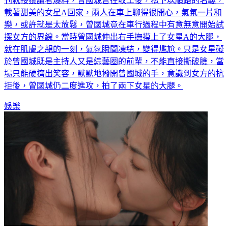
載著甜美的女星A回家，兩人在車上聊得很開心，氣氛一片和
樂，或許就是太放鬆，曾國城竟在車行過程中有意無意開始試
探女方的界線。當時曾國城伸出右手撫摸上了女星A的大腿，
就在肌膚之親的一刻，氣氛瞬間凍結，變得尷尬。只是女星礙
於曾國城既是主持人又是綜藝圈的前輩，不能直接撕破臉，當
場只能硬擠出笑容，默默地撥開曾國城的手，意識到女方的抗
拒後，曾國城仍二度進攻，拍了兩下女星的大腿。
娛樂