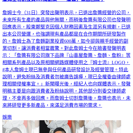
詹姆士今（31日）突發出聲明表示，已退出詹醬經營的公司，
未來所有生產的產品與他無關，而稍後詹醬有限公司也發聲明
回應表示，股東鄭堅克因個人財務因素及生涯另有規劃，已退
出本公司營運，也強調現有產品都是在合作期間所研發製作
的。詹姆士為了詹麵副業投資600萬，如今卻與親手經營的副
業切割，讓消費者相當震驚。對此詹姆士今在臉書發聲明表
示：「詹醬有限公司旗下品牌『山喜屋詹醬、詹麵、詹粉』等
相關系列產品以及原相關網路媒體使用之『姆士流』LOGO，
#本人詹姆士現已無參與任何產品研發設計及經營管理。特此
說明，避免粉絲及消費者勿被廣告誤導，現已全權委由律師處
理相關侵權事宜。」新聞曝光後，經紀人也向媒體表示，發聲
明稿主要是向跟消費者及粉絲說明，其他部分則委交律師處
理，不會再多做回應。而詹姆士切割詹醬後，詹醬也表示，未
來將研發更多新產品，來滿足消費市場的需求。
娛樂