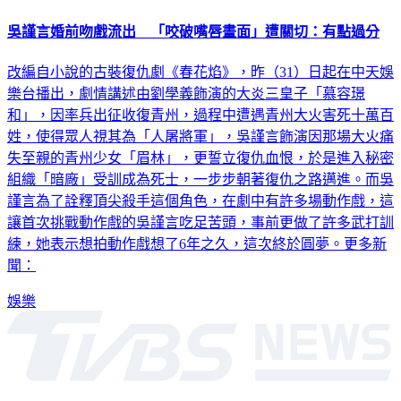
吳謹言婚前吻戲流出 「咬破嘴唇畫面」遭關切：有點過分
改編自小說的古裝復仇劇《春花焰》，昨（31）日起在中天娛
樂台播出，劇情講述由劉學義飾演的大炎三皇子「慕容璟
和」，因率兵出征收復青州，過程中遭遇青州大火害死十萬百
姓，使得眾人視其為「人屠將軍」，吳謹言飾演因那場大火痛
失至親的青州少女「眉林」，更誓立復仇血恨，於是進入秘密
組織「暗廠」受訓成為死士，一步步朝著復仇之路邁進。而吳
謹言為了詮釋頂尖殺手這個角色，在劇中有許多場動作戲，這
讓首次挑戰動作戲的吳謹言吃足苦頭，事前更做了許多武打訓
練，她表示想拍動作戲想了6年之久，這次終於圓夢。更多新
聞：
娛樂
深入時事，一觸即見