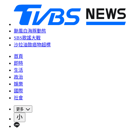
颱風白海豚動態
SBS歌謠大戰
沙拉油致癌物超標
首頁
即時
生活
政治
娛樂
國際
社會
更多