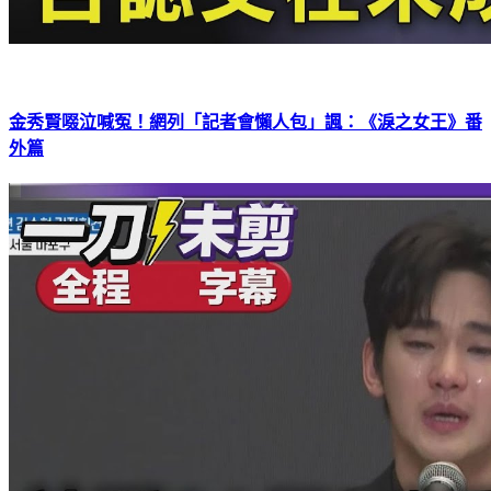
金秀賢啜泣喊冤！網列「記者會懶人包」諷：《淚之女王》番
外篇