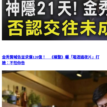
金秀賢喊告並求償120億！ 《橫豎》曬「喝酒過夜片」打
臉：不怕你告