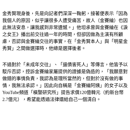
金秀賢現身後，先是向記者們深深一鞠躬，接著便表示「因為
我個人的原因，似乎讓很多人遭受痛苦，故人（金賽綸）也因
此無法安息，讓我感到非常遺憾。」他坦承曾與金賽綸在《淚
之女王》播出前交往過一年的時間，但卻因做為主演有所顧
慮，否認與金賽綸交往的事實，在「金秀賢本人」與「明星金
秀賢」之間做選擇時，他總是選擇後者。
不過對於「未成年交往」、「逼債害死人」等傳言，他皆予以
駁斥否認，控訴金賽綸家屬提供的證據是偽造的，「我願意對
做錯的事情負責，我認為是理所當然的，但對於沒有做的事
情，我無法承認。」因此向自稱是「金賽綸阿姨」的女子以及
YouTube頻道「橫豎研究所」提告求償120億韓元（約新台幣
2.7億元），希望能透過法律還給自己一個清白。