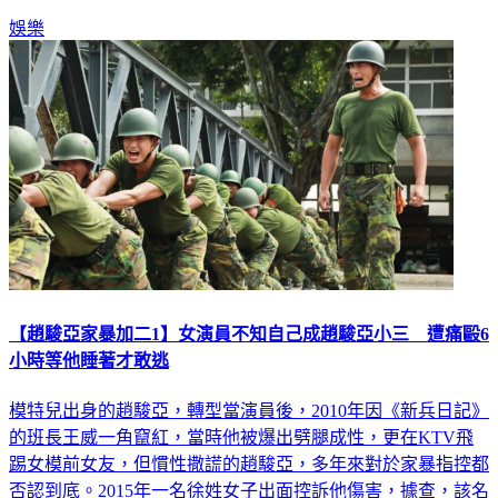
娛樂
【趙駿亞家暴加二1】女演員不知自己成趙駿亞小三 遭痛毆6
小時等他睡著才敢逃
模特兒出身的趙駿亞，轉型當演員後，2010年因《新兵日記》
的班長王威一角竄紅，當時他被爆出劈腿成性，更在KTV飛
踢女模前女友，但慣性撒謊的趙駿亞，多年來對於家暴指控都
否認到底。2015年一名徐姓女子出面控訴他傷害，據查，該名
徐女其實也是演藝圈女星。