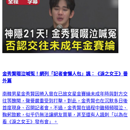
金秀賢啜泣喊冤！網列「記者會懶人包」諷：《淚之女王》番
外篇
南韓男星金秀賢因捲入曾在已故女星金賽綸未成年時與對方交
往等醜聞，聲譽嚴重受到打擊。對此，金秀賢也在沉默多日後
首度現身、召開記者會。不過，金秀賢在過程中雖頻頻啜泣、
鞠躬致歉，似乎仍無法讓網友買單，甚至還有人諷刺「以為在
看《淚之女王》發布會」。
娛樂