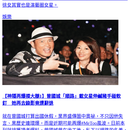
娛樂
【神隱再爆摸大腿1】曾國城「順路」載女星伸鹹豬手碰軟
釘 她再去錄影竟遭辭退
就在曾國城打算出國休假，業界盛傳箇中奧祕，不只因他失
言、黑歷史連環爆，而是近期可能再爆#MeToo風波。日前本
刊就接獲讀者爆料，曾國城曾在收工後，私下以順路的名義，