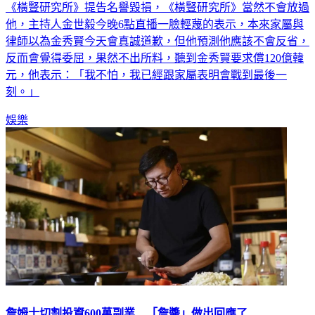
他，主持人金世毅今晚6點直播一臉輕蔑的表示，本來家屬與
律師以為金秀賢今天會真誠道歉，但他預測他應該不會反省，
反而會覺得委屈，果然不出所料，聽到金秀賢要求償120億韓
元，他表示：「我不怕，我已經跟家屬表明會戰到最後一
刻。」
娛樂
詹姆士切割投資600萬副業 「詹醬」做出回應了