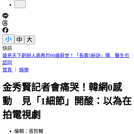
快訊
美股開盤／聯準會升息疑慮意外減緩！標普、那指「雙開高」
首頁
｜
娛樂
金秀賢記者會痛哭！韓網0感
動 見「1細節」開酸：以為在
拍電視劇
編輯：張哲輔
發佈時間：2025.04.01 08:23