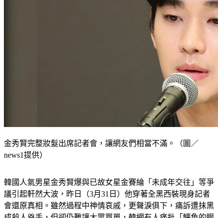
金秀賢完整妝髮出席記者會，讓網友們相當不滿。（圖／
news1提供）
韓國人氣男星金秀賢爆與已故女星金賽綸「未成年交往」等爭
議引起軒然大波，昨日（3月31日）他穿著全黑西裝現身記者
會還原真相。雖然過程中神情哀戚，更聲淚俱下，痛訴遭抹黑
成殺人兇手，但卻仍難讓大眾買單，韓網有人痛批「鱷魚的眼
淚」，也有人看到妝髮齊全的他出席，不禁感嘆「以為在拍電