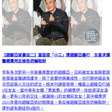
【趙駿亞家暴加二】當面提「小三」遭趙駿亞暴打 女星求償
醫療費用反挨告恐嚇取財
早有多次對另一半家暴黑歷史的趙駿亞，日前被女友吳婉君提
告傷害並聲請保護令，除了坐實他施暴成性，也打臉他過去多
次否認兩人交往的謊言。經本刊調查發現，檯面上趙駿亞打過
5任女友，當中竟有女團「喬紫喬」的楊喬伊、徐姓資深女演
員，更有15年前交往、被漏掉+1的女模前女友！其中楊喬伊
2021年曾向趙駿亞追討賠償金，竟反被趙駿亞提告恐嚇取財，
遭判處有期徒刑4個月。