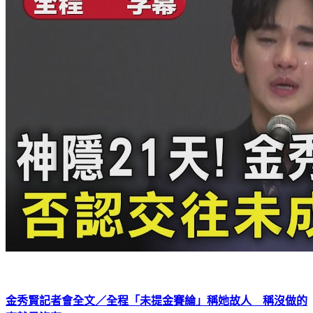
金秀賢記者會全文／全程「未提金賽綸」稱她故人 稱沒做的
事就是沒有