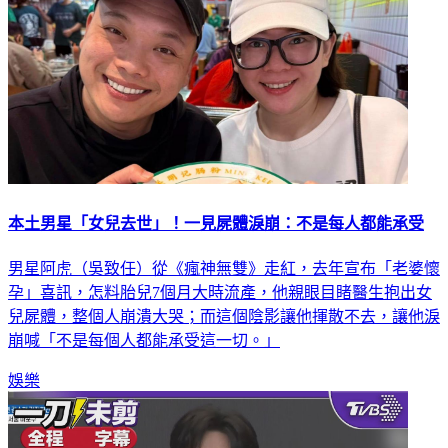
本土男星「女兒去世」！一見屍體淚崩：不是每人都能承受
男星阿虎（吳致任）從《瘋神無雙》走紅，去年宣布「老婆懷
孕」喜訊，怎料胎兒7個月大時流產，他親眼目睹醫生抱出女
兒屍體，整個人崩潰大哭；而這個陰影讓他揮散不去，讓他淚
崩喊「不是每個人都能承受這一切。」
娛樂