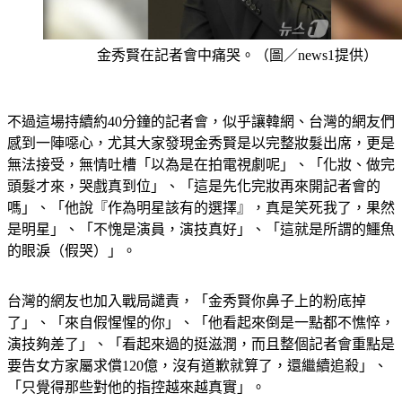
金秀賢在記者會中痛哭。（圖／news1提供）
不過這場持續約40分鐘的記者會，似乎讓韓網、台灣的網友們
感到一陣噁心，尤其大家發現金秀賢是以完整妝髮出席，更是
無法接受，無情吐槽「以為是在拍電視劇呢」、「化妝、做完
頭髮才來，哭戲真到位」、「這是先化完妝再來開記者會的
嗎」、「他說『作為明星該有的選擇』，真是笑死我了，果然
是明星」、「不愧是演員，演技真好」、「這就是所謂的鱷魚
的眼淚（假哭）」。
台灣的網友也加入戰局譴責，「金秀賢你鼻子上的粉底掉
了」、「來自假惺惺的你」、「他看起來倒是一點都不憔悴，
演技夠差了」、「看起來過的挺滋潤，而且整個記者會重點是
要告女方家屬求償120億，沒有道歉就算了，還繼續追殺」、
「只覺得那些對他的指控越來越真實」。