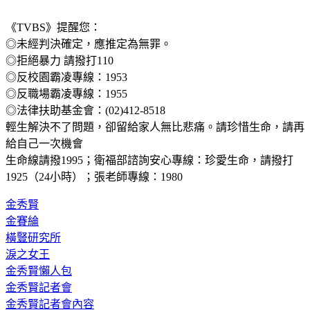
《TVBS》提醒您：
◎未經判決確定，應推定為無罪。
◎拒絕暴力 請撥打110
◎反校園霸凌專線：1953
◎反職場霸凌專線：1955
◎法律扶助基金會：(02)412-8518
輕生解決不了問題，卻留給家人無比悲痛。請珍惜生命，請再
給自己一次機會
生命線請撥1995；衛福部諮詢安心專線：珍愛生命，請撥打 
1925（24小時）；張老師專線：1980
金秀賢
金賽綸
橫豎研究所
淚之女王
金秀賢懶人包
金秀賢記者會
金秀賢記者會內容
金秀賢記者會直播