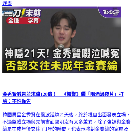
金秀賢喊告並求償120億！ 《橫豎》曬「喝酒過夜片」打
臉：不怕你告
韓國男星金秀賢在風波延燒21天後，終於親自出面發表立場，
不過整體立場與先前書面聲明沒有太多差異，除了強調與金賽
綸是在成年後交往了1年的時間，也表示將對金賽綸的家屬及
《橫豎研究所》提告名譽毀損，《橫豎研究所》當然不會放過