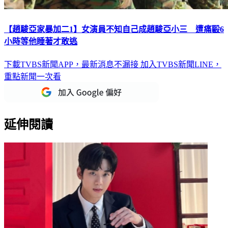
【趙駿亞家暴加二1】女演員不知自己成趙駿亞小三 遭痛毆6
小時等他睡著才敢逃
下載TVBS新聞APP，最新消息不漏接
加入TVBS新聞LINE，
重點新聞一次看
延伸閱讀