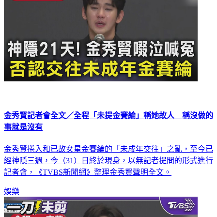
金秀賢記者會全文／全程「未提金賽綸」稱她故人 稱沒做的
事就是沒有
金秀賢捲入和已故女星金賽綸的「未成年交往」之亂，至今已
經神隱三週，今（31）日終於現身，以無記者提問的形式進行
記者會，《TVBS新聞網》整理金秀賢聲明全文。
娛樂