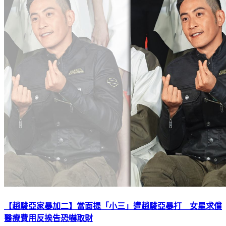
【趙駿亞家暴加二】當面提「小三」遭趙駿亞暴打 女星求償
醫療費用反挨告恐嚇取財