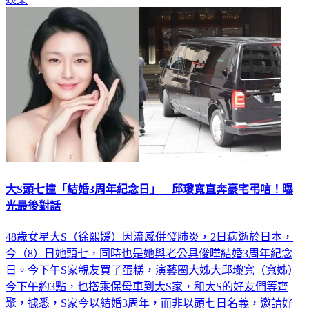
大S頭七撞「結婚3周年紀念日」 邱瓈寬直奔豪宅弔唁！曝
光最後對話
48歲女星大S（徐熙媛）因流感併發肺炎，2日病逝於日本，
今（8）日她頭七，同時也是她與老公具俊曄結婚3周年紀念
日。今下午S家親友買了蛋糕，演藝圈大姊大邱瓈寬（寬姊）
今下午約3點，也搭乘保母車到大S家，和大S的好友們等齊
聚，據悉，S家今以結婚3周年，而非以頭七日名義，邀請好