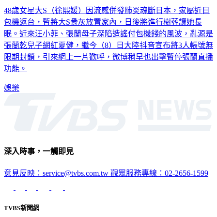
48歲女星大S（徐熙媛）因流感併發肺炎魂斷日本，家屬近日
包機返台，暫將大S骨灰放置家內，日後將進行樹葬讓她長
眠。近來汪小菲、張蘭母子深陷造謠付包機錢的風波，亂源是
張蘭乾兒子網紅夏健，繼今（8）日大陸抖音宣布將3人帳號無
限期封鎖，引來網上一片歡呼，微博稍早也出擊暫停張蘭直播
功能。
娛樂
深入時事，一觸即見
意見反映：service@tvbs.com.tw
觀眾服務專線：02-2656-1599
TVBS新聞網