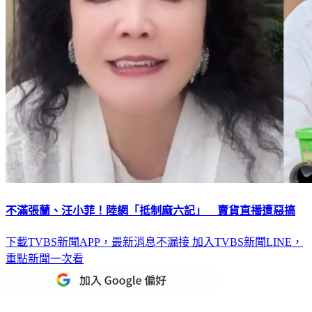
不滿張蘭、汪小菲！陸網「抵制麻六記」 賣貨直播遭惡搞
下載TVBS新聞APP，最新消息不漏接
加入TVBS新聞LINE，
重點新聞一次看