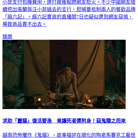
小菲支付包機費用，遭打臉後點燃網友怒火。不少中國網友陸
續挖出張蘭與汪小菲過去的言行，怒喊要抵制兩人的餐飲品牌
「麻六記」。麻六記賣貨的直播間7日也疑似遭到網友惡搞，
導致商品賣不出去。
娛樂
求助「靈貓」復活愛孫 竟讓死者遭附身！惡鬼隨之而來
越南恐怖懼作《鬼貓》，故事描述在順化的陶瓷馬賽克工藝世