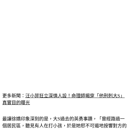
更多新聞：
汪小菲狂立深情人設！命理師揭穿「他刑剋大S」
真實目的曝光
最讓徐嬌印象深刻的是，大S過去的英勇事蹟，「曾經路過一
個居民區，聽見有人在打小孩，於是她怒不可遏地按響對方的