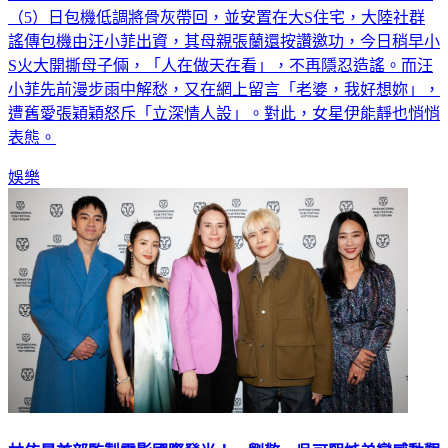
（5）日包機低調將骨灰帶回，並安置在大S住宅，大陸社群
謠傳包機由汪小菲出資，其母親張蘭還按讚邀功，今日稍早小
S火大開撕母子倆，「人在做天在看」，不再隱忍造謠。而汪
小菲先前漫步雨中解愁，又在網上留言「老婆，我好想妳」，
遭舊愛張穎穎怒斥「立深情人設」。對此，女星伊能靜也悄悄
表態。
娛樂