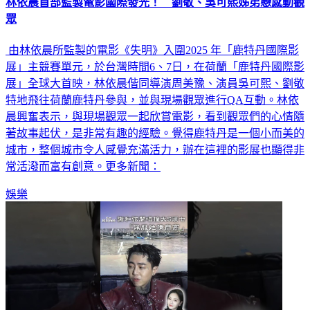
林依晨首部監製電影國際發光！ 劉敬、吳可熙姊弟戀感動觀
眾
由林依晨所監製的電影《失明》入圍2025 年「鹿特丹國際影
展」主競賽單元，於台灣時間6、7日，在荷蘭「鹿特丹國際影
展」全球大首映，林依晨偕同導演周美豫、演員吳可熙、劉敬
特地飛往荷蘭鹿特丹參與，並與現場觀眾進行QA互動。林依
晨興奮表示，與現場觀眾一起欣賞電影，看到觀眾們的心情隨
著故事起伏，是非常有趣的經驗。覺得鹿特丹是一個小而美的
城市，整個城市令人感覺充滿活力，辦在這裡的影展也顯得非
常活潑而富有創意。更多新聞：
娛樂