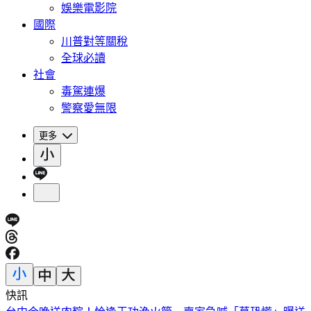
娛樂電影院
國際
川普對等關稅
全球必讀
社會
毒駕連爆
警察愛無限
更多
快訊