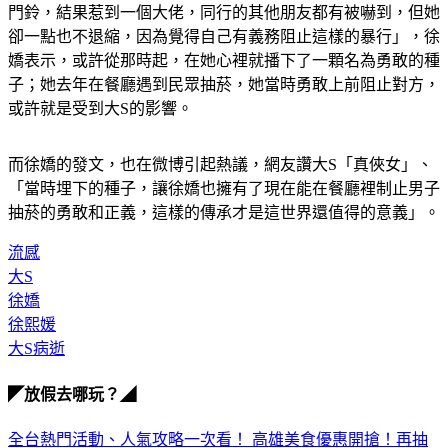
門鈴，結果惹到一個大佬，同行的其他朋友都有被嚇到，但她
卻一點也不退縮，因為覺得自己有義務阻止這樣的暴行」，徐
嬌表示，或許從那時起，在她心裡就播下了一顆名為勇敢的種
子；她去年在餐廳遇到民眾抽菸，她當時勇敢上前阻止對方，
或許就是受到大S的影響。
而徐嬌的發文，也在微博引起熱議，網友讚大S「真俠女」、
「當時埋下的種子，讓徐嬌也擁有了現在能在餐廳裡制止男子
抽菸的勇敢和正義，這樣的傳承才是這世界還值得的意義」。
流感
大S
徐嬌
徐熙媛
大S病逝
◤放假去哪玩？◢
全台熱門活動、人氣攻略一次看！
高雄美食優惠開搶！再抽