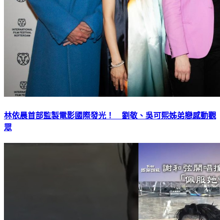
林依晨首部監製電影國際發光！ 劉敬、吳可熙姊弟戀感動觀
眾