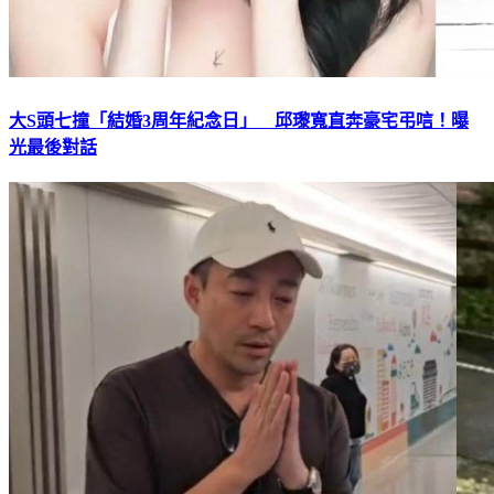
大S頭七撞「結婚3周年紀念日」 邱瓈寬直奔豪宅弔唁！曝
光最後對話