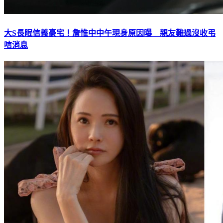
大S長眠信義豪宅！詹惟中中午現身原因曝 親友難過沒收弔
唁消息