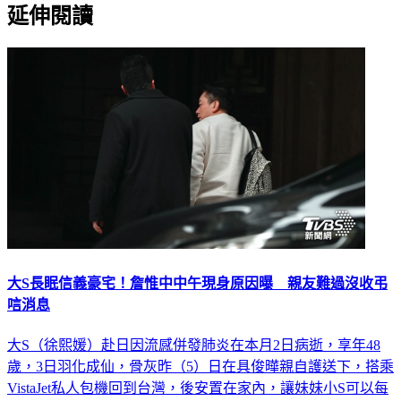
延伸閱讀
大S長眠信義豪宅！詹惟中中午現身原因曝 親友難過沒收弔
唁消息
大S（徐熙媛）赴日因流感併發肺炎在本月2日病逝，享年48
歲，3日羽化成仙，骨灰昨（5）日在具俊曄親自護送下，搭乘
VistaJet私人包機回到台灣，後安置在家內，讓妹妹小S可以每