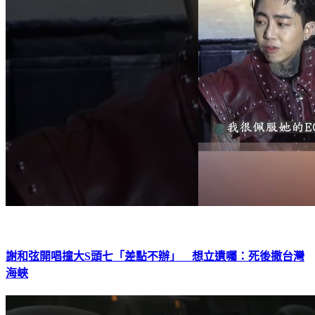
謝和弦開唱撞大S頭七「差點不辦」 想立遺囑：死後撒台灣
海峽