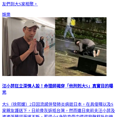
友們到大S家相聚。
娛樂
汪小菲狂立深情人設！命理師揭穿「他刑剋大S」真實目的曝
光
大S（徐熙媛）2日因流感併發肺炎病逝日本，在具俊曄以及S
家親友護送下，日前骨灰返抵台灣，然而連日來前夫汪小菲及
婆婆張蘭卻爭議不斷，惹得小S身陷哀傷中還得發聲怒批包機