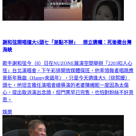
謝和弦開唱撞大S頭七「差點不辦」 想立遺囑：死後撒台灣
海峽
歌手謝和弦今（8）日在NUZONE展演空間舉辦「2203扣人心
弦」台北演唱會，下午彩排開放媒體探班，他率領舞者唱跳應
景新年舞曲〈Happy來過年〉，只是今天適逢大S（徐熙媛）
頭七，他坦言擔任演唱會總導演的老婆陳緗妮一度因為太傷
心，提出取消演出念頭，但門票早已完售，也怕對粉絲不好意
思。
娛樂