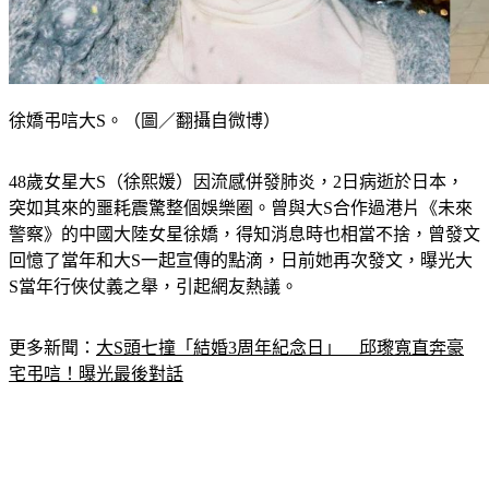
徐嬌弔唁大S。（圖／翻攝自微博）
48歲女星大S（徐熙媛）因流感併發肺炎，2日病逝於日本，
突如其來的噩耗震驚整個娛樂圈。曾與大S合作過港片《未來
警察》的中國大陸女星徐嬌，得知消息時也相當不捨，曾發文
回憶了當年和大S一起宣傳的點滴，日前她再次發文，曝光大
S當年行俠仗義之舉，引起網友熱議。
更多新聞：
大S頭七撞「結婚3周年紀念日」　邱瓈寬直奔豪
宅弔唁！曝光最後對話