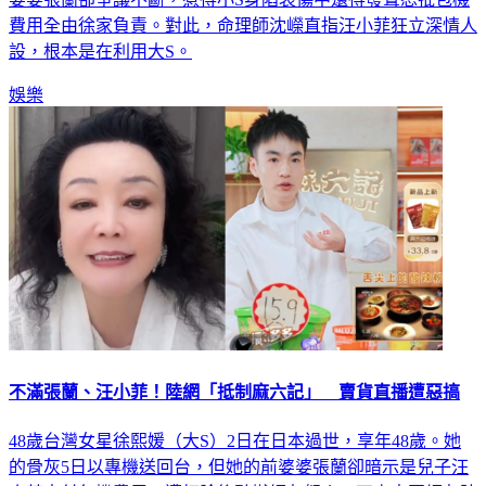
費用全由徐家負責。對此，命理師沈嶸直指汪小菲狂立深情人
設，根本是在利用大S。
娛樂
不滿張蘭、汪小菲！陸網「抵制麻六記」 賣貨直播遭惡搞
48歲台灣女星徐熙媛（大S）2日在日本過世，享年48歲。她
的骨灰5日以專機送回台，但她的前婆婆張蘭卻暗示是兒子汪