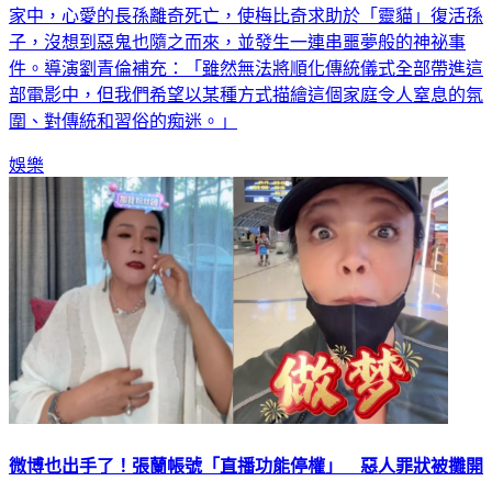
家中，心愛的長孫離奇死亡，使梅比奇求助於「靈貓」復活孫
子，沒想到惡鬼也隨之而來，並發生一連串噩夢般的神祕事
件。導演劉青倫補充：「雖然無法將順化傳統儀式全部帶進這
部電影中，但我們希望以某種方式描繪這個家庭令人窒息的氛
圍、對傳統和習俗的痴迷。」
娛樂
微博也出手了！張蘭帳號「直播功能停權」 惡人罪狀被攤開