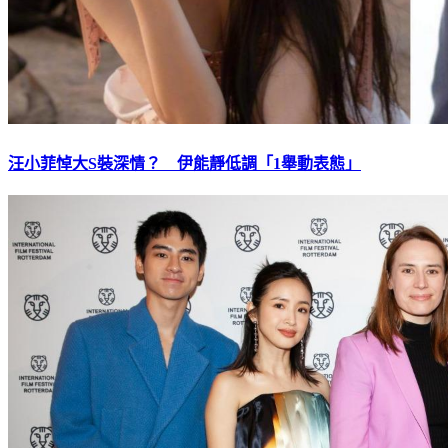
汪小菲悼大S裝深情？ 伊能靜低調「1舉動表態」