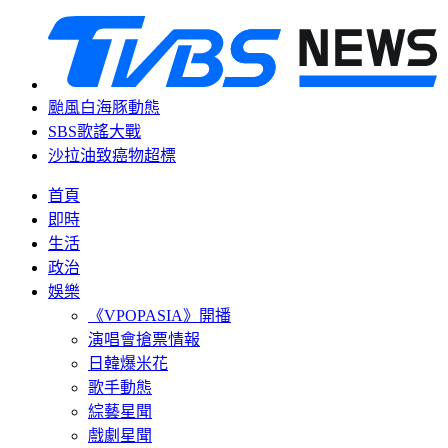
颱風白海豚動態
SBS歌謠大戰
沙拉油致癌物超標
首頁
即時
生活
政治
娛樂
《VPOPASIA》開播
演唱會搶票情報
日韓爆米花
歌手動態
綜藝星聞
戲劇星聞