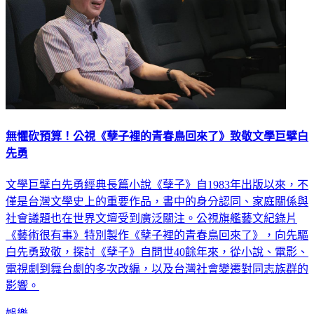
無懼砍預算！公視《孽子裡的青春鳥回來了》致敬文學巨擘白
先勇
文學巨擘白先勇經典長篇小說《孽子》自1983年出版以來，不
僅是台灣文學史上的重要作品，書中的身分認同、家庭關係與
社會議題也在世界文壇受到廣泛關注。公視旗艦藝文紀錄片
《藝術很有事》特別製作《孽子裡的青春鳥回來了》，向先驅
白先勇致敬，探討《孽子》自問世40餘年來，從小說、電影、
電視劇到舞台劇的多次改編，以及台灣社會變遷對同志族群的
影響。
娛樂