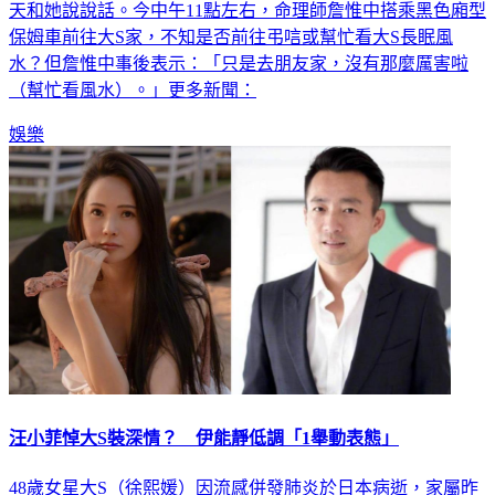
天和她說說話。今中午11點左右，命理師詹惟中搭乘黑色廂型
保姆車前往大S家，不知是否前往弔唁或幫忙看大S長眠風
水？但詹惟中事後表示：「只是去朋友家，沒有那麼厲害啦
（幫忙看風水）。」更多新聞：
娛樂
汪小菲悼大S裝深情？ 伊能靜低調「1舉動表態」
48歲女星大S（徐熙媛）因流感併發肺炎於日本病逝，家屬昨