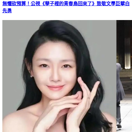
無懼砍預算！公視《孽子裡的青春鳥回來了》致敬文學巨擘白
先勇