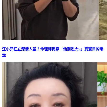
汪小菲狂立深情人設！命理師揭穿「他刑剋大S」真實目的曝
光