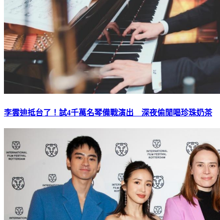
李雲迪抵台了！試4千萬名琴備戰演出 深夜偷閒喝珍珠奶茶