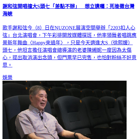
海峽
歌手謝和弦今（8）日在NUZONE展演空間舉辦「2203扣人心
弦」台北演唱會，下午彩排開放媒體探班，他率領舞者唱跳應
景新年舞曲〈Happy來過年〉，只是今天適逢大S（徐熙媛）
頭七，他坦言擔任演唱會總導演的老婆陳緗妮一度因為太傷
心，提出取消演出念頭，但門票早已完售，也怕對粉絲不好意
思。
娛樂