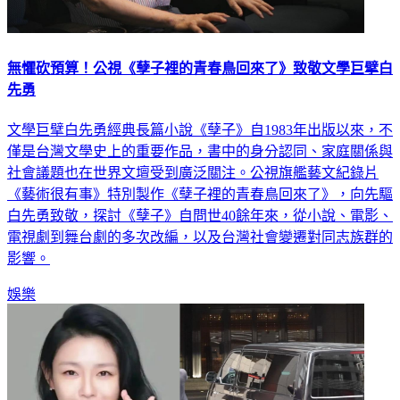
無懼砍預算！公視《孽子裡的青春鳥回來了》致敬文學巨擘白
先勇
文學巨擘白先勇經典長篇小說《孽子》自1983年出版以來，不
僅是台灣文學史上的重要作品，書中的身分認同、家庭關係與
社會議題也在世界文壇受到廣泛關注。公視旗艦藝文紀錄片
《藝術很有事》特別製作《孽子裡的青春鳥回來了》，向先驅
白先勇致敬，探討《孽子》自問世40餘年來，從小說、電影、
電視劇到舞台劇的多次改編，以及台灣社會變遷對同志族群的
影響。
娛樂