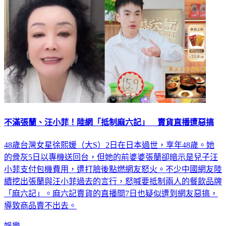
不滿張蘭、汪小菲！陸網「抵制麻六記」 賣貨直播遭惡搞
48歲台灣女星徐熙媛（大S）2日在日本過世，享年48歲。她
的骨灰5日以專機送回台，但她的前婆婆張蘭卻暗示是兒子汪
小菲支付包機費用，遭打臉後點燃網友怒火。不少中國網友陸
續挖出張蘭與汪小菲過去的言行，怒喊要抵制兩人的餐飲品牌
「麻六記」。麻六記賣貨的直播間7日也疑似遭到網友惡搞，
導致商品賣不出去。
娛樂