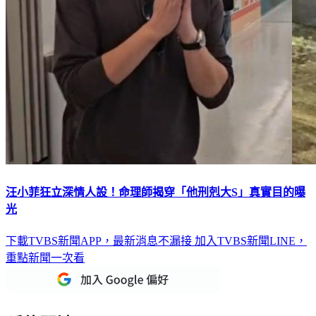
汪小菲狂立深情人設！命理師揭穿「他刑剋大S」真實目的曝
光
下載TVBS新聞APP，最新消息不漏接
加入TVBS新聞LINE，
重點新聞一次看
延伸閱讀