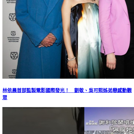
林依晨首部監製電影國際發光！ 劉敬、吳可熙姊弟戀感動觀
眾