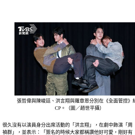
張哲偉與陳峻廷、洪言翔與羅章恩分別在《全面管控》
CP。（圖／趙世平攝）
很久沒有以演員身分出席活動的「洪言翔」，在劇中飾演「周
禎群」，並表示：「簽名的時候大家都稱讚他好可愛，剛好有
來自日本粉絲，言翔就現學現賣了一句『私はとてもかわいい