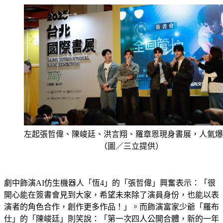
左起張哲偉、陳峻廷、洪言翔、羅章恩現身書展，人氣爆
（圖／三立提供）
劇中飾演AI仿生機器人「恆4」的「張哲偉」興奮表示：「很
開心能在簽書會見到大家，希望未來除了演員身份，也能以表
演者的角色合作，創作更多作品！」。而飾演富家少爺「羅布
仕」的「陳峻廷」則笑說：「第一次四人公開合體，新的一年
有個美好的開始！但因為太久沒見粉絲，每一位都聊得太久，