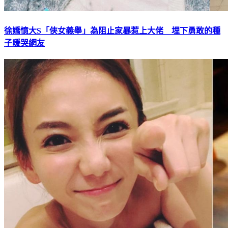
徐嬌憶大S「俠女義舉」為阻止家暴惹上大佬 埋下勇敢的種
子暖哭網友