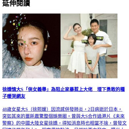
徐嬌憶大S「俠女義舉」為阻止家暴惹上大佬 埋下勇敢的種
子暖哭網友
48歲女星大S（徐熙媛）因流感併發肺炎，2日病逝於日本，
突如其來的噩耗震驚整個娛樂圈。曾與大S合作過港片《未來
警察》的中國大陸女星徐嬌，得知消息時也相當不捨，曾發文
回憶了當年和大S一起宣傳的點滴，日前她再次發文，曝光大