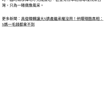
更多新聞：
具俊曄轉讓大S遺產繼承權沒用！他曝殘酷真相：
S媽一毛錢都拿不到