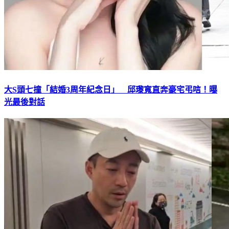
大S頭七撞「結婚3周年紀念日」 邱瓈寬直奔豪宅弔唁！曝
光最後對話