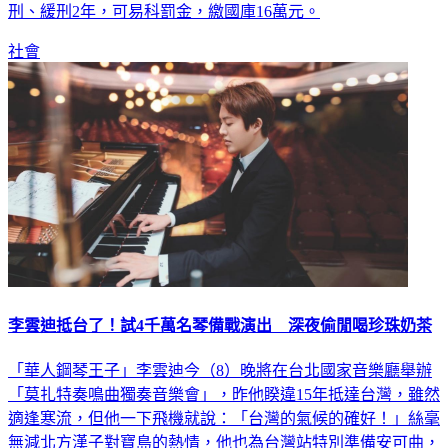
社會
李雲迪抵台了！試4千萬名琴備戰演出 深夜偷閒喝珍珠奶茶
「華人鋼琴王子」李雲迪今（8）晚將在台北國家音樂廳舉辦
「莫扎特奏鳴曲獨奏音樂會」，昨他睽違15年抵達台灣，雖然
適逢寒流，但他一下飛機就說：「台灣的氣候的確好！」絲毫
無減北方漢子對寶島的熱情，他也為台灣站特別準備安可曲，
要獻給台北的樂迷朋友，與大家真心交流。