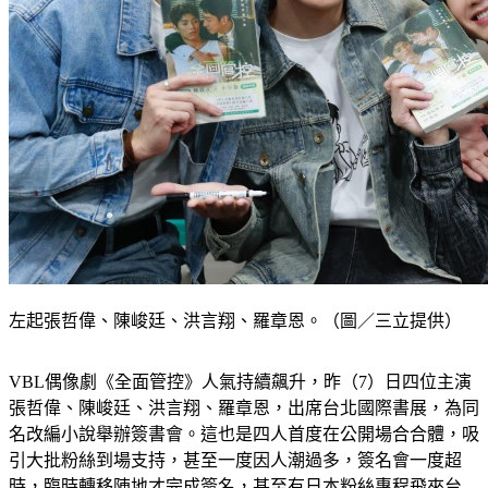
左起張哲偉、陳峻廷、洪言翔、羅章恩。（圖／三立提供）
VBL偶像劇《全面管控》人氣持續飆升，昨（7）日四位主演
張哲偉、陳峻廷、洪言翔、羅章恩，出席台北國際書展，為同
名改編小說舉辦簽書會。這也是四人首度在公開場合合體，吸
引大批粉絲到場支持，甚至一度因人潮過多，簽名會一度超
時，臨時轉移陣地才完成簽名，甚至有日本粉絲專程飛來台
灣，只為一睹偶像風采。