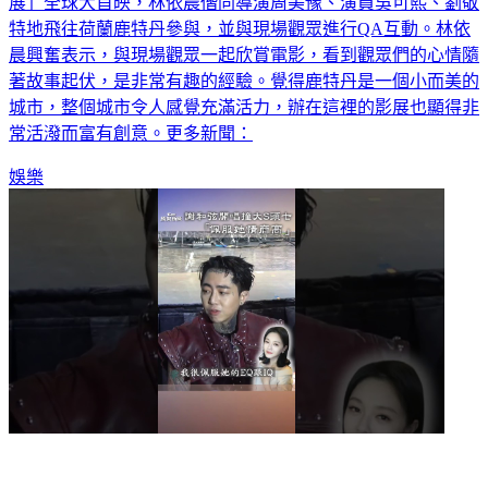
特地飛往荷蘭鹿特丹參與，並與現場觀眾進行QA互動。林依
晨興奮表示，與現場觀眾一起欣賞電影，看到觀眾們的心情隨
著故事起伏，是非常有趣的經驗。覺得鹿特丹是一個小而美的
城市，整個城市令人感覺充滿活力，辦在這裡的影展也顯得非
常活潑而富有創意。更多新聞：
娛樂
謝和弦開唱撞大S頭七「差點不辦」 想立遺囑：死後撒台灣