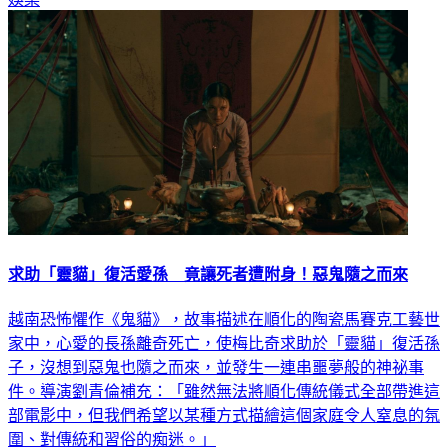
求助「靈貓」復活愛孫 竟讓死者遭附身！惡鬼隨之而來
越南恐怖懼作《鬼貓》，故事描述在順化的陶瓷馬賽克工藝世
家中，心愛的長孫離奇死亡，使梅比奇求助於「靈貓」復活孫
子，沒想到惡鬼也隨之而來，並發生一連串噩夢般的神祕事
件。導演劉青倫補充：「雖然無法將順化傳統儀式全部帶進這
部電影中，但我們希望以某種方式描繪這個家庭令人窒息的氛
圍、對傳統和習俗的痴迷。」