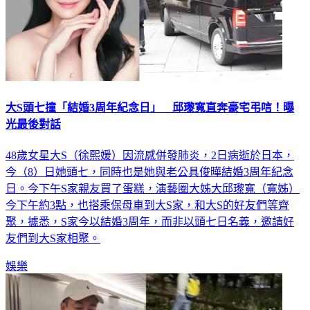
大S頭七撞「結婚3周年紀念日」 邱瓈寬直奔豪宅弔唁！曝
光最後對話
48歲女星大S（徐熙媛）因流感併發肺炎，2日病逝於日本，
今（8）日她頭七，同時也是她與老公具俊曄結婚3周年紀念
日。今下午S家親友買了蛋糕，演藝圈大姊大邱瓈寬（寬姊）
今下午約3點，也搭乘保母車到大S家，和大S的好友們等齊
聚，據悉，S家今以結婚3周年，而非以頭七日名義，邀請好
友們到大S家相聚。
娛樂