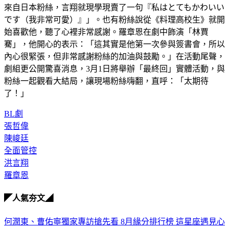
です（我非常可愛）』」。也有粉絲說從《料理高校生》就開
始喜歡他，聽了心裡非常感謝。羅章恩在劇中飾演「林賈
騫」，他開心的表示：「這其實是他第一次參與簽書會，所以
內心很緊張，但非常感謝粉絲的加油與鼓勵。」在活動尾聲，
劇組更公開驚喜消息，3月1日將舉辦「最終回」實體活動，與
粉絲一起觀看大結局，讓現場粉絲嗨翻，直呼：「太期待
了！」
BL劇
張哲偉
陳峻廷
全面管控
洪言翔
羅章恩
◤人氣夯文◢
何潤東、曹佑寧獨家專訪搶先看
8月緣分排行榜 這星座遇見心
靈夥伴
超準測字!這輩子正緣何時會出現