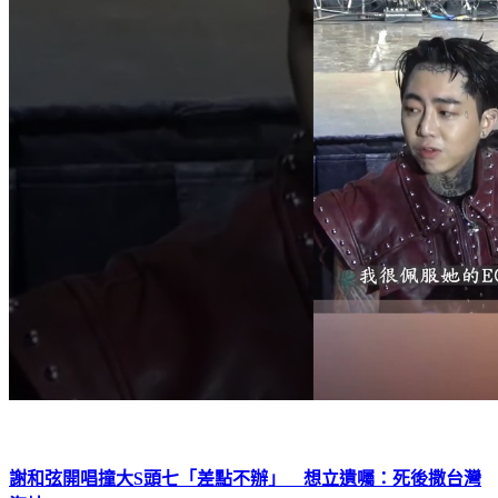
謝和弦開唱撞大S頭七「差點不辦」 想立遺囑：死後撒台灣
海峽