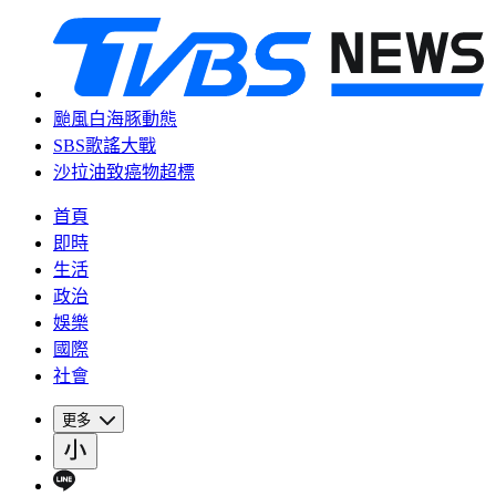
颱風白海豚動態
SBS歌謠大戰
沙拉油致癌物超標
首頁
即時
生活
政治
娛樂
國際
社會
更多