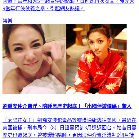
S當年行俠仗義之舉，引起網友熱議。
娛樂
劉喬安仲介賣淫、陪睡黑歷史起底！「出國伴遊價碼」驚人
「太陽花女王」劉喬安涉犯毒品等案遭通緝逃往美國，最近在
美國被捕，刑事局今（8）日證實預計3月遣返回台。她昔日黑
歷史也遭起底，曾被爆料陪睡，更因涉仲介賣淫遭判6個月徒
刑、緩刑2年，可易科罰金，繳國庫16萬元。