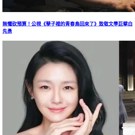
無懼砍預算！公視《孽子裡的青春鳥回來了》致敬文學巨擘白
先勇