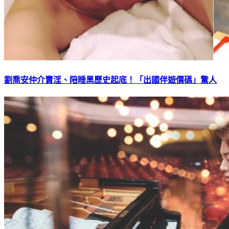
劉喬安仲介賣淫、陪睡黑歷史起底！「出國伴遊價碼」驚人