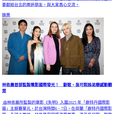
娛樂
林依晨首部監製電影國際發光！ 劉敬、吳可熙姊弟戀感動觀
眾
由林依晨所監製的電影《失明》入圍2025 年「鹿特丹國際影
展」主競賽單元，於台灣時間6、7日，在荷蘭「鹿特丹國際影
展」全球大首映，林依晨偕同導演周美豫、演員吳可熙、劉敬