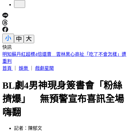
快訊
任天堂財報亮眼！Switch 2銷量暴跌34% 九月調漲售價
首頁
｜
娛樂
｜
戲劇星聞
BL劇4男神現身簽書會「粉絲
擠爆」 無預警宣布喜訊全場
嗨翻
記者：陳郁文
發佈時間：2025.02.08 16:19