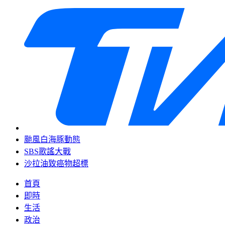
颱風白海豚動態
SBS歌謠大戰
沙拉油致癌物超標
首頁
即時
生活
政治