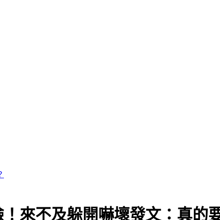
臉！來不及躲開嚇壞發文：真的