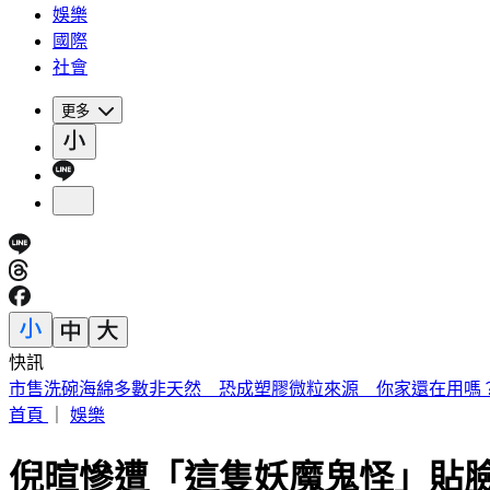
娛樂
國際
社會
更多
快訊
《夏日活動》花蓮FUN暑假 即將成真火舞秀 加碼重現
首頁
｜
娛樂
倪暄慘遭「這隻妖魔鬼怪」貼