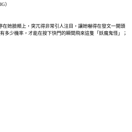
IG）
停在她臉頰上，突兀得非常引人注目，讓她嚇得在發文一開頭
要有多少機率，才能在按下快門的瞬間飛來這隻「妖魔鬼怪」；