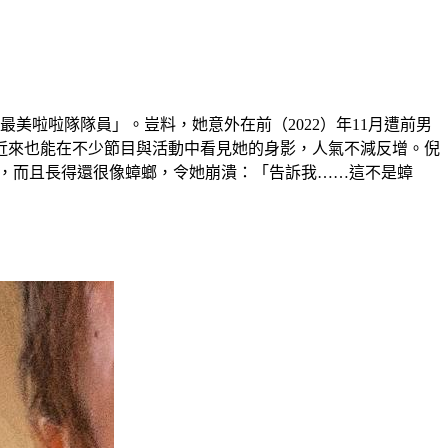
灣最美啦啦隊隊員」。豈料，她意外在前（2022）年11月遭前男
近來也能在不少節目與活動中看見她的身影，人氣不減反增。倪
上，而且長得還很像蟑螂，令她崩潰：「告訴我……這不是蟑