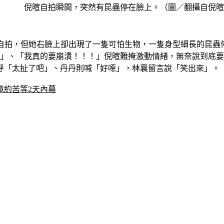
倪暄自拍瞬間，突然有昆蟲停在臉上。（圖／翻攝自倪暄
備自拍，但她右臉上卻出現了一隻可怕生物，一隻身型細長的昆蟲
！」、「我真的要崩潰！！！」倪暄難掩激動情緒，無奈說到底
呼「太扯了吧」、丹丹則喊「好噁」，林襄留言說「笑出來」。
邀約苦等2天內幕