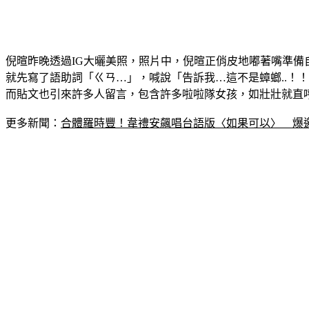
倪暄昨晚透過IG大曬美照，照片中，倪暄正俏皮地嘟著嘴準
就先寫了語助詞「ㄍㄢ…」，喊說「告訴我…這不是蟑螂..！
而貼文也引來許多人留言，包含許多啦啦隊女孩，如壯壯就直
更多新聞：
合體羅時豐！韋禮安飆唱台語版〈如果可以〉　爆