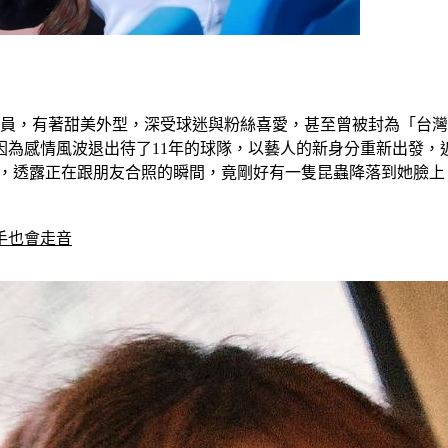
的人氣成員，有著甜美外型，深受球迷與粉絲喜愛，甚至曾被封為「台
因為感情風波退出待了11年的球隊，以藝人的新身分重新出發，
照，透露正在跟朋友合照的瞬間，竟剛好有一隻昆蟲降落到她臉
手也會走音